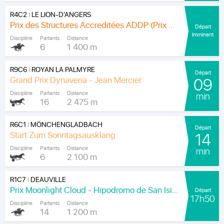
R4C2
LE LION-D'ANGERS
|
Prix des Structures Accreditées ADDP (Prix Léon Carabin)
Départ
Imminent
Discipline
Partants
Distance
6
1 400 m
R9C6
ROYAN LA PALMYRE
|
Départ
Grand Prix Dynavena - Jean Mercier
09
Discipline
Partants
Distance
min
16
2 475 m
R6C1
MÖNCHENGLADBACH
|
Départ
Start Zum Sonntagsausklang
14
Discipline
Partants
Distance
min
6
2 100 m
R1C7
DEAUVILLE
|
Prix Moonlight Cloud - Hipodromo de San Isidro
Départ
17h50
Discipline
Partants
Distance
14
1 200 m