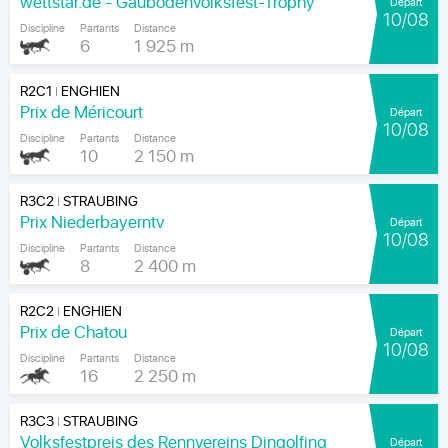
wettstar.de - Gäubodenvolksfest-Trophy
Départ
10/08
Discipline
Partants
Distance
6
1 925 m
R2C1
ENGHIEN
|
Prix de Méricourt
Départ
10/08
Discipline
Partants
Distance
10
2 150 m
R3C2
STRAUBING
|
Prix Niederbayerntv
Départ
10/08
Discipline
Partants
Distance
8
2 400 m
R2C2
ENGHIEN
|
Prix de Chatou
Départ
10/08
Discipline
Partants
Distance
16
2 250 m
R3C3
STRAUBING
|
Volksfestpreis des Rennvereins Dingolfing
Départ