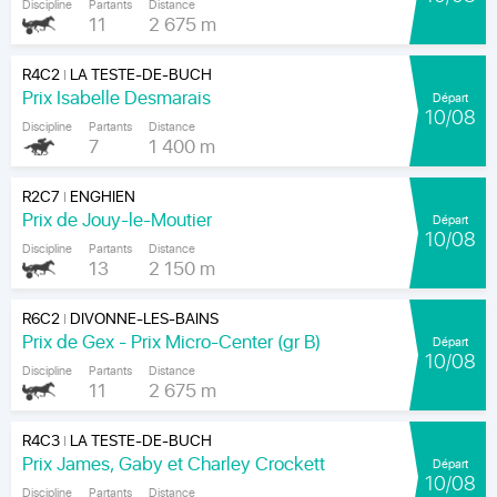
Discipline
Partants
Distance
11
2 675 m
R4C2
LA TESTE-DE-BUCH
|
Prix Isabelle Desmarais
Départ
10/08
Discipline
Partants
Distance
7
1 400 m
R2C7
ENGHIEN
|
Prix de Jouy-le-Moutier
Départ
10/08
Discipline
Partants
Distance
13
2 150 m
R6C2
DIVONNE-LES-BAINS
|
Prix de Gex - Prix Micro-Center (gr B)
Départ
10/08
Discipline
Partants
Distance
11
2 675 m
R4C3
LA TESTE-DE-BUCH
|
Prix James, Gaby et Charley Crockett
Départ
10/08
Discipline
Partants
Distance