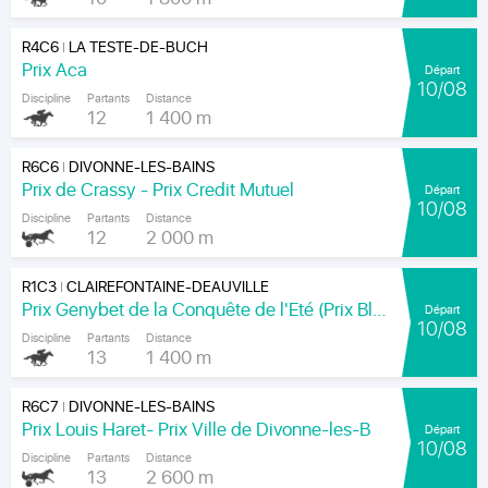
R4C6
LA TESTE-DE-BUCH
|
Prix Aca
Départ
10/08
Discipline
Partants
Distance
12
1 400 m
R6C6
DIVONNE-LES-BAINS
|
Prix de Crassy - Prix Credit Mutuel
Départ
10/08
Discipline
Partants
Distance
12
2 000 m
R1C3
CLAIREFONTAINE-DEAUVILLE
|
Prix Genybet de la Conquête de l'Eté (Prix Blangy-le-Château)
Départ
10/08
Discipline
Partants
Distance
13
1 400 m
R6C7
DIVONNE-LES-BAINS
|
Prix Louis Haret- Prix Ville de Divonne-les-B
Départ
10/08
Discipline
Partants
Distance
13
2 600 m