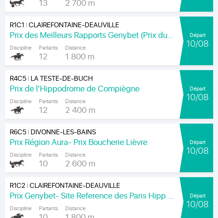
13
2 700 m
R1C1
CLAIREFONTAINE-DEAUVILLE
|
Prix des Meilleurs Rapports Genybet (Prix du Haut-Bois)
Départ
10/08
Discipline
Partants
Distance
12
1 800 m
R4C5
LA TESTE-DE-BUCH
|
Prix de l'Hippodrome de Compiègne
Départ
10/08
Discipline
Partants
Distance
12
2 400 m
R6C5
DIVONNE-LES-BAINS
|
Prix Région Aura- Prix Boucherie Lièvre
Départ
10/08
Discipline
Partants
Distance
10
2 600 m
R1C2
CLAIREFONTAINE-DEAUVILLE
|
Prix Genybet- Site Reference des Paris Hipp.(px du Domaine du H. Bois)
Départ
10/08
Discipline
Partants
Distance
10
1 800 m