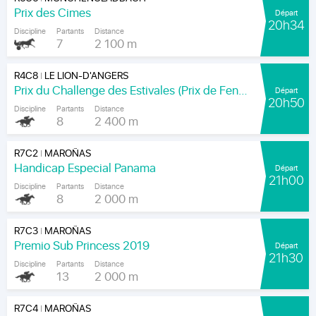
Prix des Cimes
Départ
20h34
Discipline
Partants
Distance
7
2 100 m
R4C8
LE LION-D'ANGERS
|
Prix du Challenge des Estivales (Prix de Feneu)
Départ
20h50
Discipline
Partants
Distance
8
2 400 m
R7C2
MAROÑAS
|
Handicap Especial Panama
Départ
21h00
Discipline
Partants
Distance
8
2 000 m
R7C3
MAROÑAS
|
Premio Sub Princess 2019
Départ
21h30
Discipline
Partants
Distance
13
2 000 m
R7C4
MAROÑAS
|