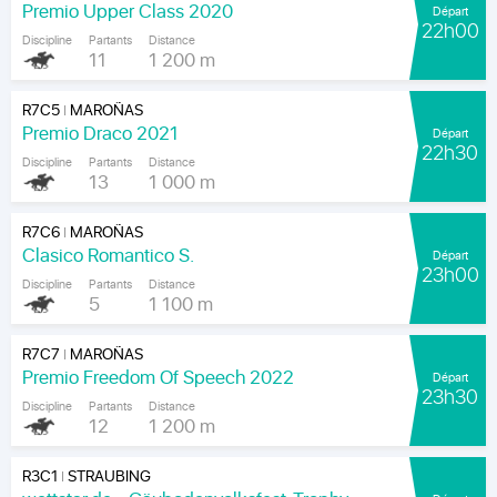
Premio Upper Class 2020
Départ
22h00
Discipline
Partants
Distance
11
1 200 m
R7C5
MAROÑAS
|
Premio Draco 2021
Départ
22h30
Discipline
Partants
Distance
13
1 000 m
R7C6
MAROÑAS
|
Clasico Romantico S.
Départ
23h00
Discipline
Partants
Distance
5
1 100 m
R7C7
MAROÑAS
|
Premio Freedom Of Speech 2022
Départ
23h30
Discipline
Partants
Distance
12
1 200 m
R3C1
STRAUBING
|