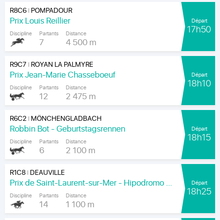
R8C6
POMPADOUR
|
Prix Louis Reillier
Départ
17h50
Discipline
Partants
Distance
7
4 500 m
R9C7
ROYAN LA PALMYRE
|
Prix Jean-Marie Chasseboeuf
Départ
18h10
Discipline
Partants
Distance
12
2 475 m
R6C2
MÖNCHENGLADBACH
|
Robbin Bot - Geburtstagsrennen
Départ
18h15
Discipline
Partants
Distance
6
2 100 m
R1C8
DEAUVILLE
|
Prix de Saint-Laurent-sur-Mer - Hipodromo de Maronas
Départ
18h25
Discipline
Partants
Distance
14
1 100 m