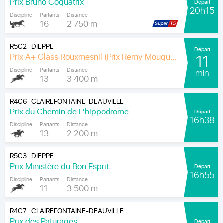
Prix Bruno Coquatrix
Départ
20h15
Discipline
Partants
Distance
16
2 750 m
R5C2
DIEPPE
|
Départ
Prix A+ Glass Rouxmesnil (Prix Remy Mouquet)
11
Discipline
Partants
Distance
min
13
3 400 m
R4C6
CLAIREFONTAINE-DEAUVILLE
|
Prix du Chemin de L'hippodrome
Départ
16h38
Discipline
Partants
Distance
13
2 200 m
R5C3
DIEPPE
|
Prix Ministère du Bon Esprit
Départ
16h55
Discipline
Partants
Distance
11
3 500 m
R4C7
CLAIREFONTAINE-DEAUVILLE
|
Prix des Paturages
Départ