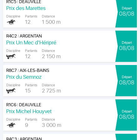
R1C5
DEAUVILLE
|
Prix des Marettes
Départ
08/08
Discipline
Partants
Distance
12
1 500 m
R4C2
ARGENTAN
|
Prix Un Mec d'Héripré
Départ
08/08
Discipline
Partants
Distance
12
2 150 m
R8C7
AIX-LES-BAINS
|
Prix du Semnoz
Départ
08/08
Discipline
Partants
Distance
15
2 725 m
R1C6
DEAUVILLE
|
Prix Michel Houyvet
Départ
08/08
Discipline
Partants
Distance
9
3 000 m
R4C3
ARGENTAN
|