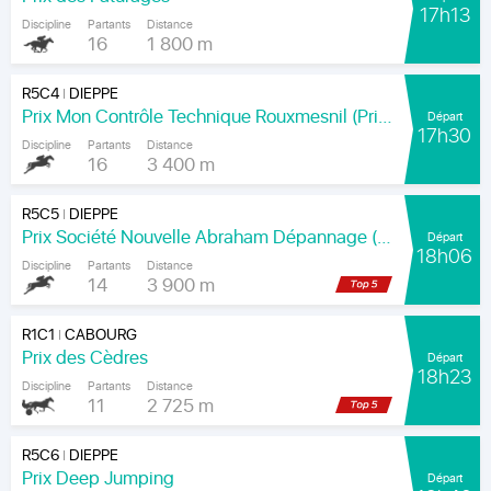
17h13
Discipline
Partants
Distance
16
1 800 m
R5C4
DIEPPE
|
Prix Mon Contrôle Technique Rouxmesnil (Prix Jean de la Rochefoucauld)
Départ
17h30
Discipline
Partants
Distance
16
3 400 m
R5C5
DIEPPE
|
Prix Société Nouvelle Abraham Dépannage (Prix Arenice)
Départ
18h06
Discipline
Partants
Distance
14
3 900 m
R1C1
CABOURG
|
Prix des Cèdres
Départ
18h23
Discipline
Partants
Distance
11
2 725 m
R5C6
DIEPPE
|
Prix Deep Jumping
Départ