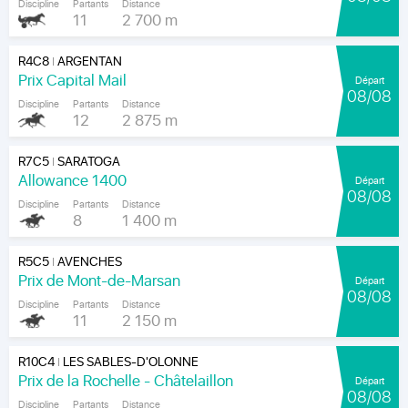
Discipline
Partants
Distance
11
2 700 m
R4C8
ARGENTAN
|
Prix Capital Mail
Départ
08/08
Discipline
Partants
Distance
12
2 875 m
R7C5
SARATOGA
|
Allowance 1400
Départ
08/08
Discipline
Partants
Distance
8
1 400 m
R5C5
AVENCHES
|
Prix de Mont-de-Marsan
Départ
08/08
Discipline
Partants
Distance
11
2 150 m
R10C4
LES SABLES-D'OLONNE
|
Prix de la Rochelle - Châtelaillon
Départ
08/08
Discipline
Partants
Distance