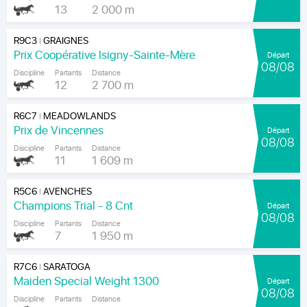
13
2 000 m
R9C3
GRAIGNES
|
Prix Coopérative Isigny-Sainte-Mère
Départ
08/08
Discipline
Partants
Distance
12
2 700 m
R6C7
MEADOWLANDS
|
Prix de Vincennes
Départ
08/08
Discipline
Partants
Distance
11
1 609 m
R5C6
AVENCHES
|
Champions Trial - 8 Cnt
Départ
08/08
Discipline
Partants
Distance
7
1 950 m
R7C6
SARATOGA
|
Maiden Special Weight 1300
Départ
08/08
Discipline
Partants
Distance