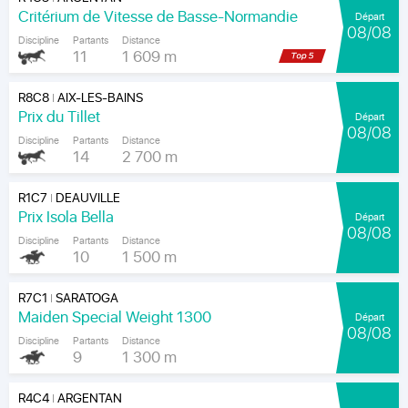
Critérium de Vitesse de Basse-Normandie
Départ
08/08
Discipline
Partants
Distance
11
1 609 m
R8C8
AIX-LES-BAINS
|
Prix du Tillet
Départ
08/08
Discipline
Partants
Distance
14
2 700 m
R1C7
DEAUVILLE
|
Prix Isola Bella
Départ
08/08
Discipline
Partants
Distance
10
1 500 m
R7C1
SARATOGA
|
Maiden Special Weight 1300
Départ
08/08
Discipline
Partants
Distance
9
1 300 m
R4C4
ARGENTAN
|