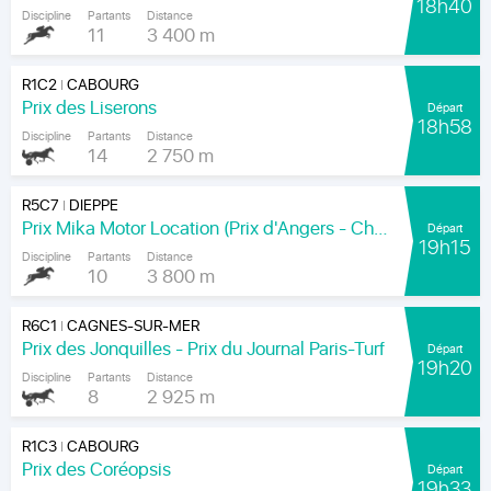
18h40
Discipline
Partants
Distance
11
3 400 m
R1C2
CABOURG
|
Prix des Liserons
Départ
18h58
Discipline
Partants
Distance
14
2 750 m
R5C7
DIEPPE
|
Prix Mika Motor Location (Prix d'Angers - Chamionnat Paris-Turf des Apprentis-Jeunes-Jockeys)
Départ
19h15
Discipline
Partants
Distance
10
3 800 m
R6C1
CAGNES-SUR-MER
|
Prix des Jonquilles - Prix du Journal Paris-Turf
Départ
19h20
Discipline
Partants
Distance
8
2 925 m
R1C3
CABOURG
|
Prix des Coréopsis
Départ
19h33