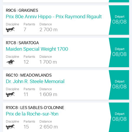
R9C6
GRAIGNES
|
Prix 80e Anniv Hippo - Prix Raymond Rigault
Départ
08/08
Discipline
Partants
Distance
7
2 700 m
R7C8
SARATOGA
|
Maiden Special Weight 1700
Départ
08/08
Discipline
Partants
Distance
12
1 700 m
R6C10
MEADOWLANDS
|
Dr. John R. Steele Memorial
Départ
08/08
Discipline
Partants
Distance
11
1 609 m
R10C8
LES SABLES-D'OLONNE
|
Prix de la Roche-sur-Yon
Départ
08/08
Discipline
Partants
Distance
15
2 650 m