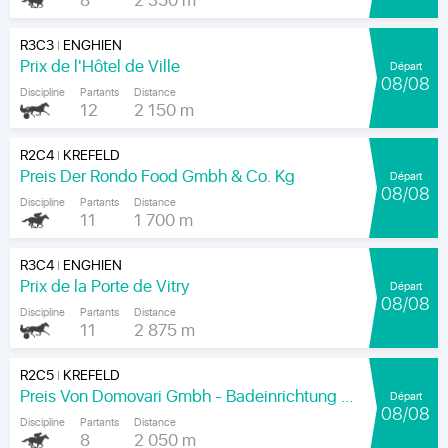
8
2 350 m
R3C3
ENGHIEN
|
Prix de l'Hôtel de Ville
Départ
08/08
Discipline
Partants
Distance
12
2 150 m
R2C4
KREFELD
|
Preis Der Rondo Food Gmbh & Co. Kg
Départ
08/08
Discipline
Partants
Distance
11
1 700 m
R3C4
ENGHIEN
|
Prix de la Porte de Vitry
Départ
08/08
Discipline
Partants
Distance
11
2 875 m
R2C5
KREFELD
|
Preis Von Domovari Gmbh - Badeinrichtung Auf Mass
Départ
08/08
Discipline
Partants
Distance
8
2 050 m