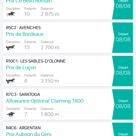
Prix Ce Bello Romain
Départ
08/08
Discipline
Partants
Distance
10
2 875 m
R5C2
AVENCHES
|
Prix de Bordeaux
Départ
08/08
Discipline
Partants
Distance
13
2 700 m
R10C1
LES SABLES-D'OLONNE
|
Prix de Luçon
Départ
08/08
Discipline
Partants
Distance
8
2 150 m
R7C3
SARATOGA
|
Allowance Optional Claiming 1800
Départ
08/08
Discipline
Partants
Distance
7
1 800 m
R4C6
ARGENTAN
|
Prix Aubrion du Gers
Départ