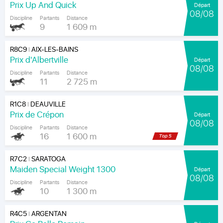
Prix Up And Quick
Départ
08/08
Discipline
Partants
Distance
9
1 609 m
R8C9
AIX-LES-BAINS
|
Prix d'Albertville
Départ
08/08
Discipline
Partants
Distance
11
2 725 m
R1C8
DEAUVILLE
|
Prix de Crépon
Départ
08/08
Discipline
Partants
Distance
16
1 600 m
R7C2
SARATOGA
|
Maiden Special Weight 1300
Départ
08/08
Discipline
Partants
Distance
10
1 300 m
R4C5
ARGENTAN
|