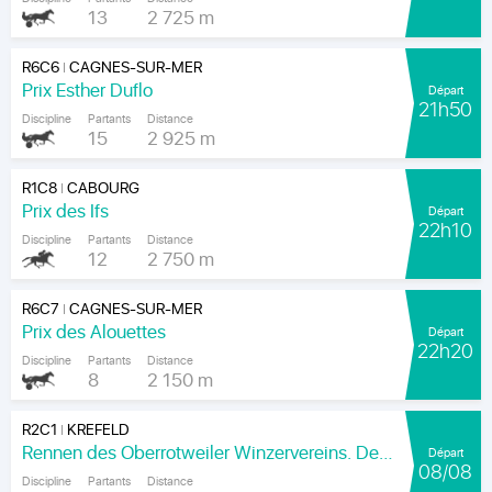
13
2 725 m
R6C6
CAGNES-SUR-MER
|
Prix Esther Duflo
Départ
21h50
Discipline
Partants
Distance
15
2 925 m
R1C8
CABOURG
|
Prix des Ifs
Départ
22h10
Discipline
Partants
Distance
12
2 750 m
R6C7
CAGNES-SUR-MER
|
Prix des Alouettes
Départ
22h20
Discipline
Partants
Distance
8
2 150 m
R2C1
KREFELD
|
Rennen des Oberrotweiler Winzervereins. Der Klassiker Am Kaiser.
Départ
08/08
Discipline
Partants
Distance