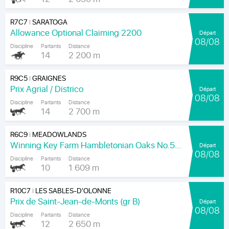
R7C7
SARATOGA
|
Allowance Optional Claiming 2200
Départ
08/08
Discipline
Partants
Distance
14
2 200 m
R9C5
GRAIGNES
|
Prix Agrial / Districo
Départ
08/08
Discipline
Partants
Distance
14
2 700 m
R6C9
MEADOWLANDS
|
Winning Key Farm Hambletonian Oaks No.56 - Final
Départ
08/08
Discipline
Partants
Distance
10
1 609 m
R10C7
LES SABLES-D'OLONNE
|
Prix de Saint-Jean-de-Monts (gr B)
Départ
08/08
Discipline
Partants
Distance
12
2 650 m