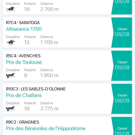
08/08
Discipline
Partants
Distance
16
2 700 m
R7C4
SARATOGA
|
Allowance 1700
Départ
08/08
Discipline
Partants
Distance
12
1 700 m
R5C4
AVENCHES
|
Prix de Toulouse
Départ
08/08
Discipline
Partants
Distance
8
1 950 m
R10C3
LES SABLES-D'OLONNE
|
Prix de Challans
Départ
08/08
Discipline
Partants
Distance
16
2 775 m
R9C2
GRAIGNES
|
Prix des Bénévoles de l'Hippodrome
Départ
08/08