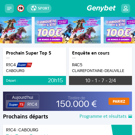
SPORT
Prochain Super Top 5
Enquête en cours
R1C4
R4C5
CABOURG
CLAIREFONTAINE-DEAUVILLE
20h15
10 - 1 - 7 - 2/4
Départ :
Aujourd'hui
Tirelire de
150.000 €
PARIEZ
R1C4
Prochains départs
Programme et résultats
R1C4
CABOURG
|