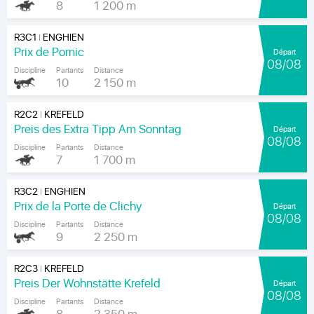
8
1 200 m
R3C1
ENGHIEN
|
Prix de Pornic
Départ
08/08
Discipline
Partants
Distance
10
2 150 m
R2C2
KREFELD
|
Preis des Extra Tipp Am Sonntag
Départ
08/08
Discipline
Partants
Distance
7
1 700 m
R3C2
ENGHIEN
|
Prix de la Porte de Clichy
Départ
08/08
Discipline
Partants
Distance
9
2 250 m
R2C3
KREFELD
|
Preis Der Wohnstätte Krefeld
Départ
08/08
Discipline
Partants
Distance