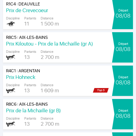
R1C4
DEAUVILLE
|
Prix de Crevecoeur
Départ
08/08
Discipline
Partants
Distance
11
1 500 m
R8C5
AIX-LES-BAINS
|
Prix Kiloutou - Prix de la Michaille (gr A)
Départ
08/08
Discipline
Partants
Distance
13
2 700 m
R4C1
ARGENTAN
|
Prix Hohneck
Départ
08/08
Discipline
Partants
Distance
13
1 609 m
R8C6
AIX-LES-BAINS
|
Prix de la Michaille (gr B)
Départ
08/08
Discipline
Partants
Distance
13
2 700 m