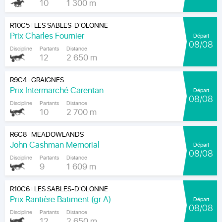
10
1 300 m
R10C5
LES SABLES-D'OLONNE
|
Prix Charles Fournier
Départ
08/08
Discipline
Partants
Distance
12
2 650 m
R9C4
GRAIGNES
|
Prix Intermarché Carentan
Départ
08/08
Discipline
Partants
Distance
10
2 700 m
R6C8
MEADOWLANDS
|
John Cashman Memorial
Départ
08/08
Discipline
Partants
Distance
9
1 609 m
R10C6
LES SABLES-D'OLONNE
|
Prix Rantière Batiment (gr A)
Départ
08/08
Discipline
Partants
Distance
12
2 650 m