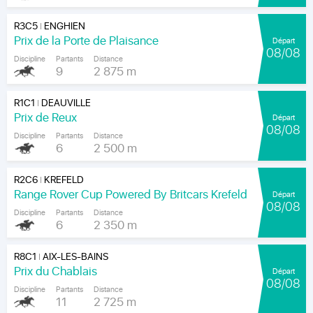
R3C5
ENGHIEN
|
Prix de la Porte de Plaisance
Départ
08/08
Discipline
Partants
Distance
9
2 875 m
R1C1
DEAUVILLE
|
Prix de Reux
Départ
08/08
Discipline
Partants
Distance
6
2 500 m
R2C6
KREFELD
|
Range Rover Cup Powered By Britcars Krefeld
Départ
08/08
Discipline
Partants
Distance
6
2 350 m
R8C1
AIX-LES-BAINS
|
Prix du Chablais
Départ
08/08
Discipline
Partants
Distance
11
2 725 m