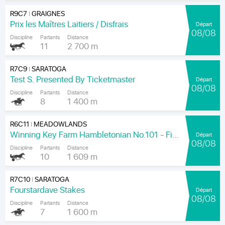
R9C7
GRAIGNES
|
Prix les Maîtres Laitiers / Disfrais
Départ
08/08
Discipline
Partants
Distance
11
2 700 m
R7C9
SARATOGA
|
Test S. Presented By Ticketmaster
Départ
08/08
Discipline
Partants
Distance
8
1 400 m
R6C11
MEADOWLANDS
|
Winning Key Farm Hambletonian No.101 - Final
Départ
08/08
Discipline
Partants
Distance
10
1 609 m
R7C10
SARATOGA
|
Fourstardave Stakes
Départ
08/08
Discipline
Partants
Distance
7
1 600 m