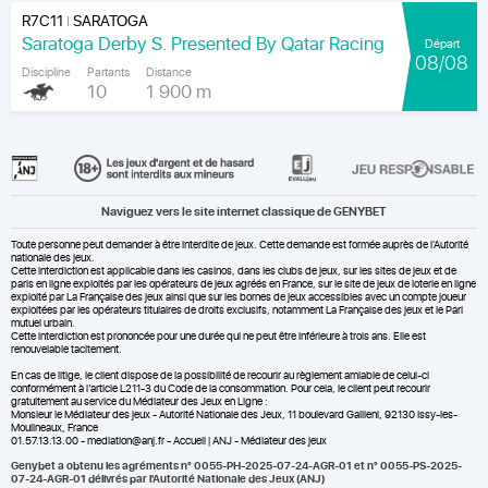
R7C11
SARATOGA
|
Saratoga Derby S. Presented By Qatar Racing
Départ
08/08
Discipline
Partants
Distance
10
1 900 m
Naviguez vers le site internet classique de GENYBET
Toute personne peut demander à être interdite de jeux. Cette demande est formée auprès de l'Autorité
nationale des jeux.
Cette interdiction est applicable dans les casinos, dans les clubs de jeux, sur les sites de jeux et de
paris en ligne exploités par les opérateurs de jeux agréés en France, sur le site de jeux de loterie en ligne
exploité par La Française des jeux ainsi que sur les bornes de jeux accessibles avec un compte joueur
exploitées par les opérateurs titulaires de droits exclusifs, notamment La Française des jeux et le Pari
mutuel urbain.
Cette interdiction est prononcée pour une durée qui ne peut être inférieure à trois ans. Elle est
renouvelable tacitement.
En cas de litige, le client dispose de la possibilité de recourir au règlement amiable de celui-ci
conformément à l’article L211-3 du Code de la consommation. Pour cela, le client peut recourir
gratuitement au service du Médiateur des Jeux en Ligne :
Monsieur le Médiateur des jeux - Autorité Nationale des Jeux, 11 boulevard Gallieni, 92130 Issy-les-
Moulineaux, France
01.57.13.13.00 - mediation@anj.fr -
Accueil | ANJ - Médiateur des jeux
Genybet a obtenu les agréments n° 0055-PH-2025-07-24-AGR-01 et n° 0055-PS-2025-
07-24-AGR-01 délivrés par l'Autorité Nationale des Jeux (ANJ)