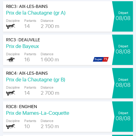
R8C3
AIX-LES-BAINS
|
Prix de la Chautagne (gr A)
Départ
08/08
Discipline
Partants
Distance
14
2 700 m
R1C3
DEAUVILLE
|
Prix de Bayeux
Départ
08/08
Discipline
Partants
Distance
16
1 600 m
R8C4
AIX-LES-BAINS
|
Prix de la Chautagne (gr B)
Départ
08/08
Discipline
Partants
Distance
14
2 700 m
R3C8
ENGHIEN
|
Prix de Marnes-La-Coquette
Départ
08/08
Discipline
Partants
Distance
10
2 150 m