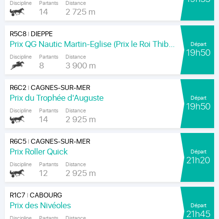
Discipline
Partants
Distance
14
2 725 m
R5C8
DIEPPE
|
Prix QG Nautic Martin-Eglise (Prix le Roi Thibault)
Départ
19h50
Discipline
Partants
Distance
8
3 900 m
R6C2
CAGNES-SUR-MER
|
Prix du Trophée d'Auguste
Départ
19h50
Discipline
Partants
Distance
14
2 925 m
R6C5
CAGNES-SUR-MER
|
Prix Roller Quick
Départ
21h20
Discipline
Partants
Distance
12
2 925 m
R1C7
CABOURG
|
Prix des Nivéoles
Départ
21h45
Discipline
Partants
Distance