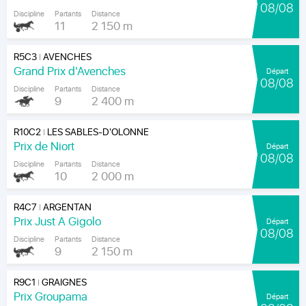
08/08
Discipline
Partants
Distance
11
2 150 m
R5C3
AVENCHES
|
Grand Prix d'Avenches
Départ
08/08
Discipline
Partants
Distance
9
2 400 m
R10C2
LES SABLES-D'OLONNE
|
Prix de Niort
Départ
08/08
Discipline
Partants
Distance
10
2 000 m
R4C7
ARGENTAN
|
Prix Just A Gigolo
Départ
08/08
Discipline
Partants
Distance
9
2 150 m
R9C1
GRAIGNES
|
Prix Groupama
Départ