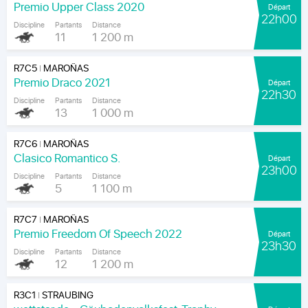
Premio Upper Class 2020
Départ
22h00
Discipline
Partants
Distance
11
1 200 m
R7C5
MAROÑAS
|
Premio Draco 2021
Départ
22h30
Discipline
Partants
Distance
13
1 000 m
R7C6
MAROÑAS
|
Clasico Romantico S.
Départ
23h00
Discipline
Partants
Distance
5
1 100 m
R7C7
MAROÑAS
|
Premio Freedom Of Speech 2022
Départ
23h30
Discipline
Partants
Distance
12
1 200 m
R3C1
STRAUBING
|