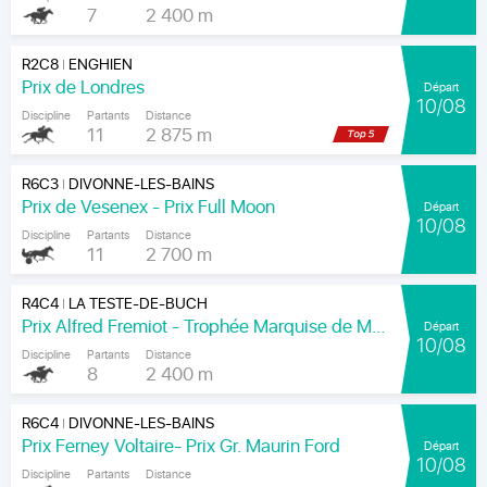
7
2 400 m
R2C8
ENGHIEN
|
Prix de Londres
Départ
10/08
Discipline
Partants
Distance
11
2 875 m
R6C3
DIVONNE-LES-BAINS
|
Prix de Vesenex - Prix Full Moon
Départ
10/08
Discipline
Partants
Distance
11
2 700 m
R4C4
LA TESTE-DE-BUCH
|
Prix Alfred Fremiot - Trophée Marquise de Moratalla
Départ
10/08
Discipline
Partants
Distance
8
2 400 m
R6C4
DIVONNE-LES-BAINS
|
Prix Ferney Voltaire- Prix Gr. Maurin Ford
Départ
10/08
Discipline
Partants
Distance