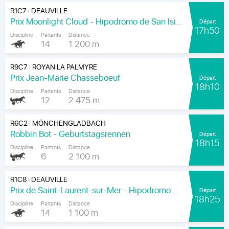
R1C7
DEAUVILLE
|
Prix Moonlight Cloud - Hipodromo de San Isidro
Départ
17h50
Discipline
Partants
Distance
14
1 200 m
R9C7
ROYAN LA PALMYRE
|
Prix Jean-Marie Chasseboeuf
Départ
18h10
Discipline
Partants
Distance
12
2 475 m
R6C2
MÖNCHENGLADBACH
|
Robbin Bot - Geburtstagsrennen
Départ
18h15
Discipline
Partants
Distance
6
2 100 m
R1C8
DEAUVILLE
|
Prix de Saint-Laurent-sur-Mer - Hipodromo de Maronas
Départ
18h25
Discipline
Partants
Distance
14
1 100 m