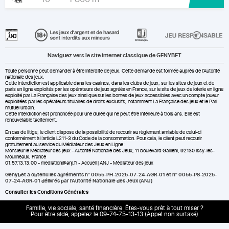
Naviguez vers le site internet classique de GENYBET
Toute personne peut demander à être interdite de jeux. Cette demande est formée auprès de l'Autorité
nationale des jeux.
Cette interdiction est applicable dans les casinos, dans les clubs de jeux, sur les sites de jeux et de
paris en ligne exploités par les opérateurs de jeux agréés en France, sur le site de jeux de loterie en ligne
exploité par La Française des jeux ainsi que sur les bornes de jeux accessibles avec un compte joueur
exploitées par les opérateurs titulaires de droits exclusifs, notamment La Française des jeux et le Pari
mutuel urbain.
Cette interdiction est prononcée pour une durée qui ne peut être inférieure à trois ans. Elle est
renouvelable tacitement.
En cas de litige, le client dispose de la possibilité de recourir au règlement amiable de celui-ci
conformément à l’article L211-3 du Code de la consommation. Pour cela, le client peut recourir
gratuitement au service du Médiateur des Jeux en Ligne :
Monsieur le Médiateur des jeux - Autorité Nationale des Jeux, 11 boulevard Gallieni, 92130 Issy-les-
Moulineaux, France
01.57.13.13.00 - mediation@anj.fr -
Accueil | ANJ - Médiateur des jeux
Genybet a obtenu les agréments n° 0055-PH-2025-07-24-AGR-01 et n° 0055-PS-2025-
07-24-AGR-01 délivrés par l'Autorité Nationale des Jeux (ANJ)
Consulter les Conditions Générales
Famille, vie sociale, santé financière. Êtes-vous prêt à tout miser ?
Pour être aidé, appelez le 09-74-75-13-13 (Appel non surtaxé)