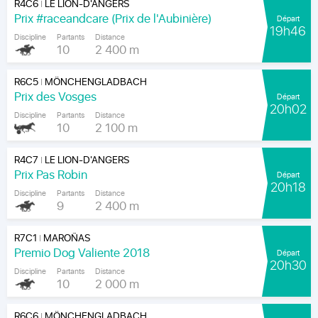
R4C6
LE LION-D'ANGERS
|
Prix #raceandcare (Prix de l'Aubinière)
Départ
19h46
Discipline
Partants
Distance
10
2 400 m
R6C5
MÖNCHENGLADBACH
|
Prix des Vosges
Départ
20h02
Discipline
Partants
Distance
10
2 100 m
R4C7
LE LION-D'ANGERS
|
Prix Pas Robin
Départ
20h18
Discipline
Partants
Distance
9
2 400 m
R7C1
MAROÑAS
|
Premio Dog Valiente 2018
Départ
20h30
Discipline
Partants
Distance
10
2 000 m
R6C6
MÖNCHENGLADBACH
|