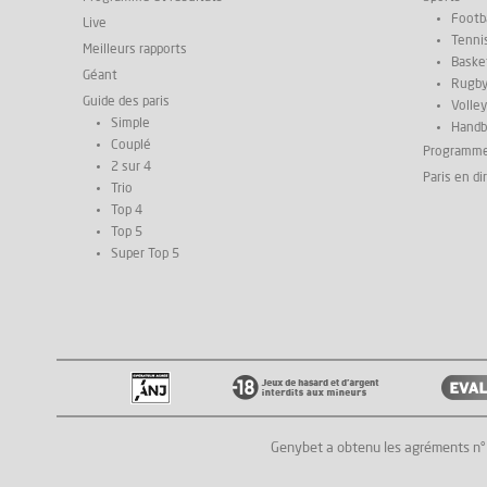
Footba
Live
Tenni
Meilleurs rapports
Basket
Géant
Rugb
Guide des paris
Volley
Simple
Handb
Couplé
Programm
2 sur 4
Paris en di
Trio
Top 4
Top 5
Super Top 5
Genybet a obtenu les agréments n