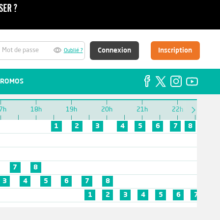
Connexion
Inscription
Oublié ?
ROMOS
7h
18h
19h
20h
21h
22h
23h
1
2
3
4
5
6
7
8
7
8
3
4
5
6
7
8
1
2
3
4
5
6
7