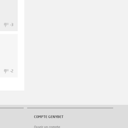
0
-3
1
-2
COMPTE GENYBET
Ouvrir un compte