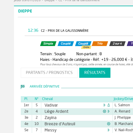
Jeudi 09/07/2026
>
Dieppe
>
C2 - Prix de la Galissonnière
DIEPPE
12:36
C2 - PRIX DE LA GALISSONNIÈRE
Terrain : Souple
Non-partant : 8
Haies - Handicap de catégorie - Réf.: +19 - 26,000 € - 3
Pour tous chevaux de 5 ans, n'ayant pas, cette année, en course de haies, été cl
PARTANTS / PRONOSTICS
RÉSULTATS
ARRIVÉE DÉFINITIVE
Pl.
N°
Cheval
Jockey/Drive


Vadivar
1er
5
L. Salmon


Liège Ardent
2e
4
A. Renard
Zayina
3e
2
J. Phelippe

Breeze d'Auteuil
4e
10
B. Marchan

Messy
5e
7
V. Nail-Roc