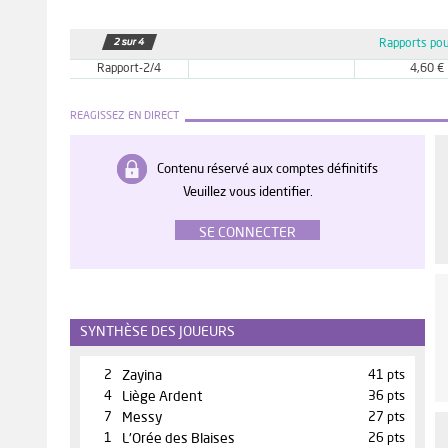
Rapports pou
Rapport-2/4
4,60 €
REAGISSEZ EN DIRECT
Contenu réservé aux comptes définitifs
Veuillez vous identifier.
SE CONNECTER
SYNTHÈSE DES JOUEURS
2
Zayina
41 pts
4
Liège Ardent
36 pts
7
Messy
27 pts
1
L'Orée des Blaises
26 pts