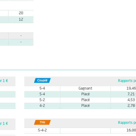
20
12
-
-
r 1 €
Rapports p
5-4
Gagnant
19,46
5-4
Placé
7,21
5-2
Placé
4,53
4-2
Placé
2,78
Rapports p
r 1 €
5-4-2
16,00