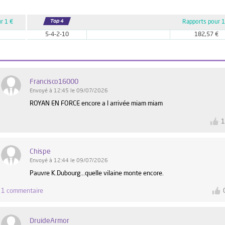
r 1 €
Rapports pour 1
5-4-2-10
182,57 €
Francisco16000
Envoyé à 12:45 le 09/07/2026
ROYAN EN FORCE encore a l arrivée miam miam
Chispe
Envoyé à 12:44 le 09/07/2026
Pauvre K.Dubourg...quelle vilaine monte encore.
1 commentaire
DruideArmor