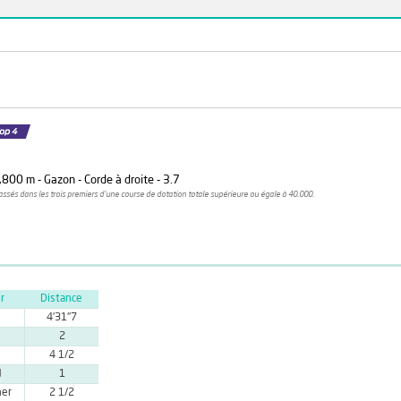
,800 m - Gazon - Corde à droite - 3.7
assés dans les trois premiers d'une course de dotation totale supérieure ou égale à 40.000.
r
Distance
4'31''7
2
4 1/2
d
1
her
2 1/2