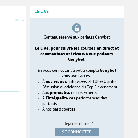
LE LIVE
R2
Contenu réservé aux parieurs Genybet
Le Live, pour suivre les courses en direct et
commentées est réservé aux parieurs
Genybet.
En vous connectant à votre compte
Genybet
vous avez accès :
À
nos vidéos
: interviews et 100% Quinté,
l'émission quotidienne du Top 5 évènement
Aux
pronostics
de nos Experts
À
l'intégralité
des performances des
partants
À nos paris sportifs
Déjà des notres ?
SE CONNECTER