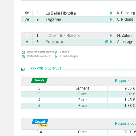

La Belle Histoire
6e
3
K. Dubourg

Taganay
7e
9
G. Richard

L'Orée des Blaises
T
1
M. Zuliani


Puncheur
A
6
A. Lepage


Oeillères australiennes
Bonnet


Portent des oeillères
Attache-langue
RAPPORTS GENYBET
Rapports pou
5
Gagnant
9,35 €
5
Placé
2,02 €
4
Placé
1,45 €
2
Placé
1,33 €
Rapports pou
5-4
Ordre
31,81 €