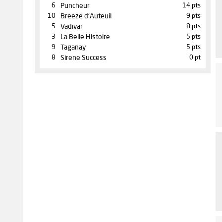
6
Puncheur
14 pts
10
Breeze d'Auteuil
9 pts
5
Vadivar
8 pts
3
La Belle Histoire
5 pts
9
Taganay
5 pts
8
Sirene Success
0 pt