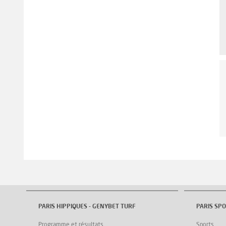
PARIS HIPPIQUES - GENYBET TURF
PARIS SPO
Programme et résultats
Sports