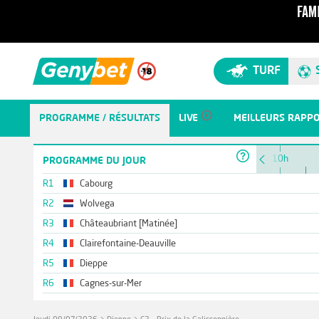
TURF
PROGRAMME / RÉSULTATS
LIVE
MEILLEURS RAPP
10h
PROGRAMME DU JOUR
R1
Cabourg
R2
Wolvega
R3
Châteaubriant [Matinée]
R4
Clairefontaine-Deauville
R5
Dieppe
R6
Cagnes-sur-Mer