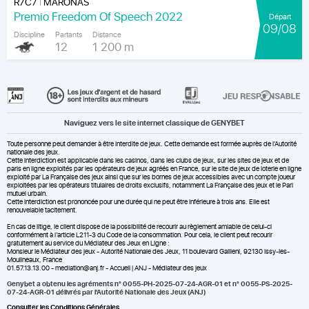
R7C7
MAROÑAS
|
Premio Freedom Of Speech 2022
Départ
09/08
Discipline
Partants
Distance
12
1 200 m
Naviguez vers le site internet classique de GENYBET
Toute personne peut demander à être interdite de jeux. Cette demande est formée auprès de l'Autorité
nationale des jeux.
Cette interdiction est applicable dans les casinos, dans les clubs de jeux, sur les sites de jeux et de
paris en ligne exploités par les opérateurs de jeux agréés en France, sur le site de jeux de loterie en ligne
exploité par La Française des jeux ainsi que sur les bornes de jeux accessibles avec un compte joueur
exploitées par les opérateurs titulaires de droits exclusifs, notamment La Française des jeux et le Pari
mutuel urbain.
Cette interdiction est prononcée pour une durée qui ne peut être inférieure à trois ans. Elle est
renouvelable tacitement.
En cas de litige, le client dispose de la possibilité de recourir au règlement amiable de celui-ci
conformément à l’article L211-3 du Code de la consommation. Pour cela, le client peut recourir
gratuitement au service du Médiateur des Jeux en Ligne :
Monsieur le Médiateur des jeux - Autorité Nationale des Jeux, 11 boulevard Gallieni, 92130 Issy-les-
Moulineaux, France
01.57.13.13.00 - mediation@anj.fr -
Accueil | ANJ - Médiateur des jeux
Genybet a obtenu les agréments n° 0055-PH-2025-07-24-AGR-01 et n° 0055-PS-2025-
07-24-AGR-01 délivrés par l'Autorité Nationale des Jeux (ANJ)
Consulter les Conditions Générales