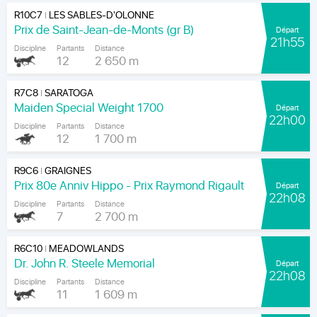
R10C7
LES SABLES-D'OLONNE
|
Prix de Saint-Jean-de-Monts (gr B)
Départ
21h55
Discipline
Partants
Distance
12
2 650 m
R7C8
SARATOGA
|
Maiden Special Weight 1700
Départ
22h00
Discipline
Partants
Distance
12
1 700 m
R9C6
GRAIGNES
|
Prix 80e Anniv Hippo - Prix Raymond Rigault
Départ
22h08
Discipline
Partants
Distance
7
2 700 m
R6C10
MEADOWLANDS
|
Dr. John R. Steele Memorial
Départ
22h08
Discipline
Partants
Distance
11
1 609 m