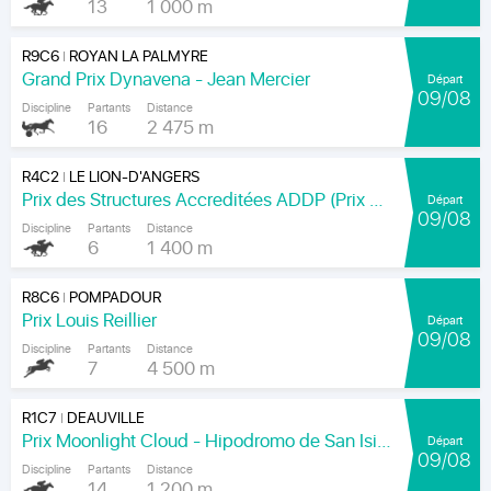
13
1 000 m
R9C6
ROYAN LA PALMYRE
|
Grand Prix Dynavena - Jean Mercier
Départ
09/08
Discipline
Partants
Distance
16
2 475 m
R4C2
LE LION-D'ANGERS
|
Prix des Structures Accreditées ADDP (Prix Léon Carabin)
Départ
09/08
Discipline
Partants
Distance
6
1 400 m
R8C6
POMPADOUR
|
Prix Louis Reillier
Départ
09/08
Discipline
Partants
Distance
7
4 500 m
R1C7
DEAUVILLE
|
Prix Moonlight Cloud - Hipodromo de San Isidro
Départ
09/08
Discipline
Partants
Distance
14
1 200 m