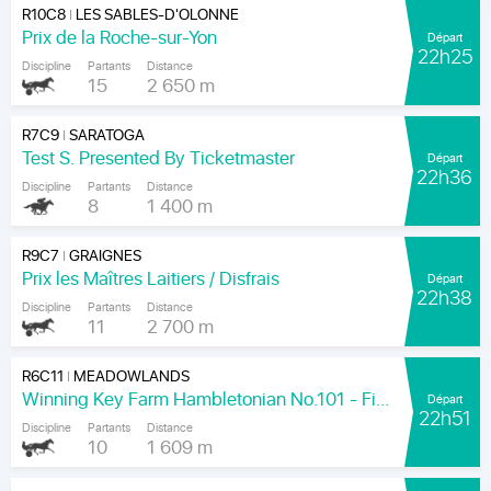
R10C8
LES SABLES-D'OLONNE
|
Prix de la Roche-sur-Yon
Départ
22h25
Discipline
Partants
Distance
15
2 650 m
R7C9
SARATOGA
|
Test S. Presented By Ticketmaster
Départ
22h36
Discipline
Partants
Distance
8
1 400 m
R9C7
GRAIGNES
|
Prix les Maîtres Laitiers / Disfrais
Départ
22h38
Discipline
Partants
Distance
11
2 700 m
R6C11
MEADOWLANDS
|
Winning Key Farm Hambletonian No.101 - Final
Départ
22h51
Discipline
Partants
Distance
10
1 609 m