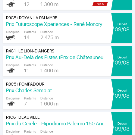
12
1 300 m
R9C5
ROYAN LA PALMYRE
|
Prix Futuroscope Xperiences - René Monory
Départ
09/08
Discipline
Partants
Distance
14
2 475 m
R4C1
LE LION-D'ANGERS
|
Prix Au-Delà des Pistes (Prix de Châteauneuf-sur-Sarthe)
Départ
09/08
Discipline
Partants
Distance
11
1 400 m
R8C5
POMPADOUR
|
Prix Charles Semblat
Départ
09/08
Discipline
Partants
Distance
7
1 600 m
R1C6
DEAUVILLE
|
Prix du Cercle - Hipodromo Palermo 150 Aniversario
Départ
09/08
Discipline
Partants
Distance