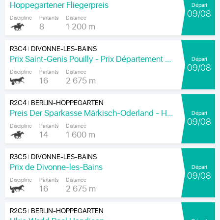
Hoppegartener Fliegerpreis
Départ
09/08
Discipline
Partants
Distance
8
1 200 m
R3C4
DIVONNE-LES-BAINS
|
Prix Saint-Genis Pouilly - Prix Département Ain
Départ
09/08
Discipline
Partants
Distance
16
2 675 m
R2C4
BERLIN-HOPPEGARTEN
|
Preis Der Sparkasse Märkisch-Oderland - Hkjc World Pool Trophy
Départ
09/08
Discipline
Partants
Distance
14
1 600 m
R3C5
DIVONNE-LES-BAINS
|
Prix de Divonne-les-Bains
Départ
09/08
Discipline
Partants
Distance
16
2 675 m
R2C5
BERLIN-HOPPEGARTEN
|