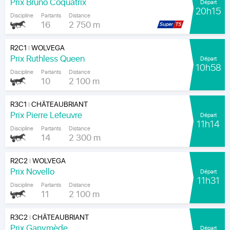
Prix Bruno Coquatrix
Départ
20h15
Discipline
Partants
Distance
16
2 750 m
R2C1
WOLVEGA
|
Prix Ruthless Queen
Départ
10h58
Discipline
Partants
Distance
10
2 100 m
R3C1
CHÂTEAUBRIANT
|
Prix Pierre Lefeuvre
Départ
11h14
Discipline
Partants
Distance
14
2 300 m
R2C2
WOLVEGA
|
Prix Novello
Départ
11h31
Discipline
Partants
Distance
11
2 100 m
R3C2
CHÂTEAUBRIANT
|
Prix Ganymède
Départ