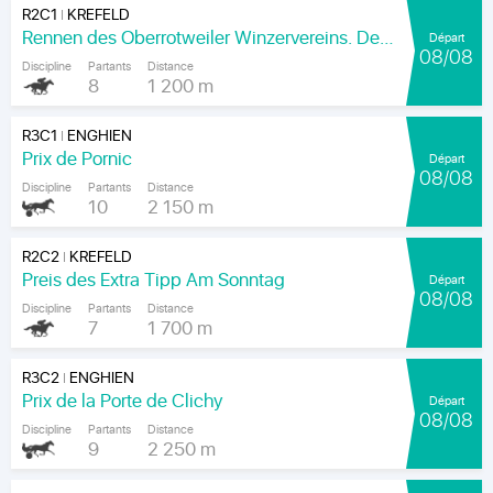
R2C1
KREFELD
|
Rennen des Oberrotweiler Winzervereins. Der Klassiker Am Kaiser.
Départ
08/08
Discipline
Partants
Distance
8
1 200 m
R3C1
ENGHIEN
|
Prix de Pornic
Départ
08/08
Discipline
Partants
Distance
10
2 150 m
R2C2
KREFELD
|
Preis des Extra Tipp Am Sonntag
Départ
08/08
Discipline
Partants
Distance
7
1 700 m
R3C2
ENGHIEN
|
Prix de la Porte de Clichy
Départ
08/08
Discipline
Partants
Distance
9
2 250 m