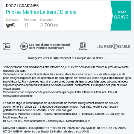
R9C7
GRAIGNES
|
Prix les Maîtres Laitiers / Disfrais
Départ
08/08
Discipline
Partants
Distance
11
2 700 m
Naviguez vers le site internet classique de GENYBET
Toute personne peut demander à être interdite de jeux. Cette demande est formée auprès de l'Autorité
nationale des jeux.
Cette interdiction est applicable dans les casinos, dans les clubs de jeux, sur les sites de jeux et de
paris en ligne exploités par les opérateurs de jeux agréés en France, sur le site de jeux de loterie en ligne
exploité par La Française des jeux ainsi que sur les bornes de jeux accessibles avec un compte joueur
exploitées par les opérateurs titulaires de droits exclusifs, notamment La Française des jeux et le Pari
mutuel urbain.
Cette interdiction est prononcée pour une durée qui ne peut être inférieure à trois ans. Elle est
renouvelable tacitement.
En cas de litige, le client dispose de la possibilité de recourir au règlement amiable de celui-ci
conformément à l’article L211-3 du Code de la consommation. Pour cela, le client peut recourir
gratuitement au service du Médiateur des Jeux en Ligne :
Monsieur le Médiateur des jeux - Autorité Nationale des Jeux, 11 boulevard Gallieni, 92130 Issy-les-
Moulineaux, France
01.57.13.13.00 - mediation@anj.fr -
Accueil | ANJ - Médiateur des jeux
Genybet a obtenu les agréments n° 0055-PH-2025-07-24-AGR-01 et n° 0055-PS-2025-
07-24-AGR-01 délivrés par l'Autorité Nationale des Jeux (ANJ)