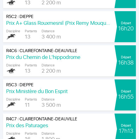
13
2 200 m
R5C2
DIEPPE
|
Prix A+ Glass Rouxmesnil (Prix Remy Mouquet)
Départ
16h20
Discipline
Partants
Distance
13
3 400 m
R4C6
CLAIREFONTAINE-DEAUVILLE
|
Prix du Chemin de L'hippodrome
Départ
16h38
Discipline
Partants
Distance
13
2 200 m
R5C3
DIEPPE
|
Prix Ministère du Bon Esprit
Départ
16h55
Discipline
Partants
Distance
11
3 500 m
R4C7
CLAIREFONTAINE-DEAUVILLE
|
Prix des Paturages
Départ
17h13
Discipline
Partants
Distance