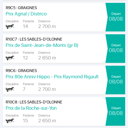
R9C5
GRAIGNES
|
Prix Agrial / Districo
Départ
08/08
Discipline
Partants
Distance
14
2 700 m
R10C7
LES SABLES-D'OLONNE
|
Prix de Saint-Jean-de-Monts (gr B)
Départ
08/08
Discipline
Partants
Distance
12
2 650 m
R9C6
GRAIGNES
|
Prix 80e Anniv Hippo - Prix Raymond Rigault
Départ
08/08
Discipline
Partants
Distance
7
2 700 m
R10C8
LES SABLES-D'OLONNE
|
Prix de la Roche-sur-Yon
Départ
08/08
Discipline
Partants
Distance
15
2 650 m