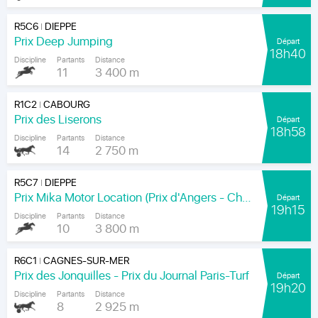
R5C6
DIEPPE
|
Prix Deep Jumping
Départ
18h40
Discipline
Partants
Distance
11
3 400 m
R1C2
CABOURG
|
Prix des Liserons
Départ
18h58
Discipline
Partants
Distance
14
2 750 m
R5C7
DIEPPE
|
Prix Mika Motor Location (Prix d'Angers - Chamionnat Paris-Turf des Apprentis-Jeunes-Jockeys)
Départ
19h15
Discipline
Partants
Distance
10
3 800 m
R6C1
CAGNES-SUR-MER
|
Prix des Jonquilles - Prix du Journal Paris-Turf
Départ
19h20
Discipline
Partants
Distance
8
2 925 m