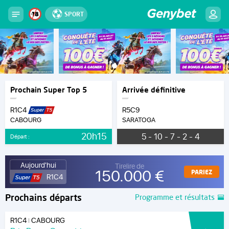
SPORT
Prochain Super Top 5
Arrivée définitive
R1C4
R5C9
CABOURG
SARATOGA
20h15
5 - 10 - 7 - 2 - 4
Départ :
Aujourd'hui
Tirelire de
150.000 €
PARIEZ
R1C4
Prochains départs
Programme et résultats
R1C4
CABOURG
|