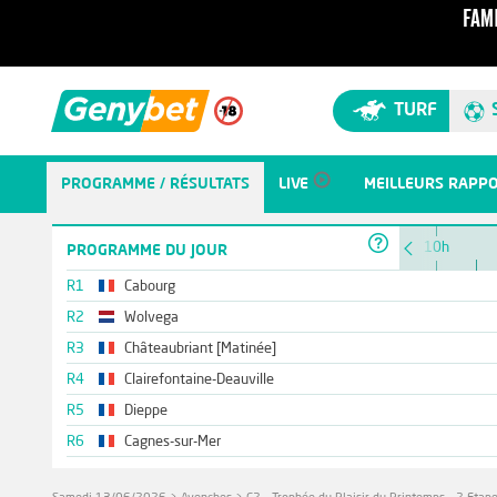
TURF
PROGRAMME / RÉSULTATS
LIVE
MEILLEURS RAPP
10h
PROGRAMME DU JOUR
R1
Cabourg
R2
Wolvega
R3
Châteaubriant [Matinée]
R4
Clairefontaine-Deauville
R5
Dieppe
R6
Cagnes-sur-Mer