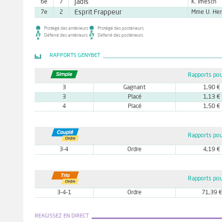
Jadis
6e
7
K. Imesch
Esprit Frappeur
7e
2
Mme U. Her
Protégé des antérieurs
Protégé des postérieurs
Déferré des antérieurs
Déferré des postérieurs
RAPPORTS GENYBET
Rapports pou
3
Gagnant
1,90 €
3
Placé
1,13 €
4
Placé
1,50 €
Rapports pou
3-4
Ordre
4,19 €
Rapports pou
3-4-1
Ordre
71,39 €
REAGISSEZ EN DIRECT