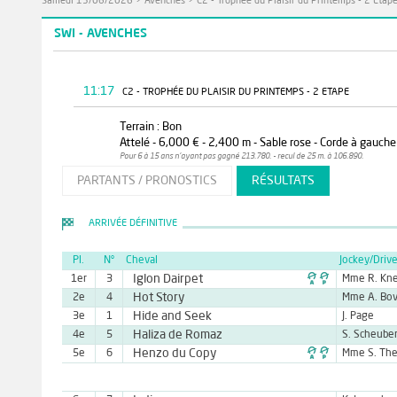
Samedi 13/06/2026
>
Avenches
>
C2 - Trophée du Plaisir du Printemps - 2 Etap
SWI - AVENCHES
11:17
C2 - TROPHÉE DU PLAISIR DU PRINTEMPS - 2 ETAPE
Terrain : Bon
Attelé - 6,000 € - 2,400 m - Sable rose - Corde à gauche 
Pour 6 à 15 ans n'ayant pas gagné 213.780. - recul de 25 m. à 106.890.
PARTANTS / PRONOSTICS
RÉSULTATS
ARRIVÉE DÉFINITIVE
Pl.
N°
Cheval
Jockey/Drive

Iglon Dairpet
1er
3
Mme R. Kn
Hot Story
2e
4
Mme A. Bo
Hide and Seek
3e
1
J. Page
Haliza de Romaz
4e
5
S. Scheube

Henzo du Copy
5e
6