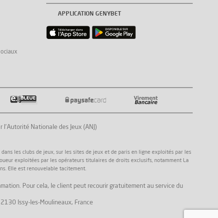
APPLICATION GENYBET
sociaux
Autorité Nationale des Jeux (ANJ)
ns les clubs de jeux, sur les sites de jeux et de paris en ligne exploités par les
joueur exploitées par les opérateurs titulaires de droits exclusifs, notamment La
ns. Elle est renouvelable tacitement.
mation. Pour cela, le client peut recourir gratuitement au service du
, 92130 Issy-les-Moulineaux, France