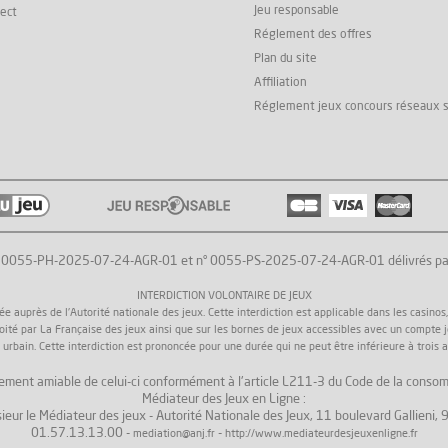
Jeu responsable
rect
Réglement des offres
Plan du site
Affiliation
Réglement jeux concours réseaux 
° 0055-PH-2025-07-24-AGR-01 et n° 0055-PS-2025-07-24-AGR-01 délivrés par l'
INTERDICTION VOLONTAIRE DE JEUX
uprès de l'Autorité nationale des jeux. Cette interdiction est applicable dans les casinos, da
loité par La Française des jeux ainsi que sur les bornes de jeux accessibles avec un compte 
 urbain. Cette interdiction est prononcée pour une durée qui ne peut être inférieure à trois a
 règlement amiable de celui-ci conformément à l'article L211-3 du Code de la consom
Médiateur des Jeux en Ligne :
ieur le Médiateur des jeux - Autorité Nationale des Jeux, 11 boulevard Gallieni
01.57.13.13.00 -
-
mediation@anj.fr
http://www.mediateurdesjeuxenligne.fr