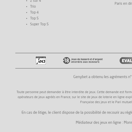
2 sur 4
Paris en di
Trio
Top 4
Top 5
Super Top 5
Genybet a obtenu les agréments n
Toute personne peut demander à être interdite de jeux. Cette demande est formée a
opérateurs de jeux agréés en France, sur le site de jeux de loterie en ligne exp
Française des jeux et le Pari mutuel
En cas de litige, le client dispose de la possibilité de recourir au
Médiateur des jeux en ligne : Mons