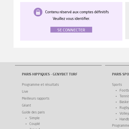
Contenu réservé aux comptes définitifs
Veuillez vous identifier.
SE CONNECTER
PARIS HIPPIQUES - GENYBET TURF
PARIS SPO
Programme et résultats
Sports
Footba
Live
Tenni
Meilleurs rapports
Basket
Géant
Rugb
Guide des paris
Volley
Simple
Handb
Couplé
Programm