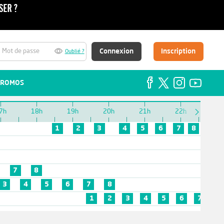
Connexion
Inscription
Oublié ?
ROMOS
7h
18h
19h
20h
21h
22h
23h
1
2
3
4
5
6
7
8
7
8
3
4
5
6
7
8
1
2
3
4
5
6
7