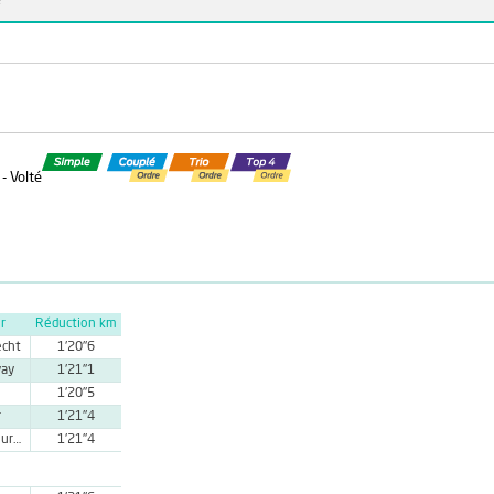
e
- Volté
r
Réduction km
echt
1'20''6
vay
1'21''1
1'20''5
r
1'21''4
Mme S. Theureau
1'21''4