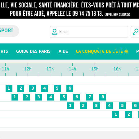
SPORT
ORTS
GUIDE DES PARIS
AIDE
LA CONQUÊTE DE L'ETÉ ☀️
P
11h
12h
13h
14h
15h
16h
1
1
2
3
4
5
6
1
2
3
4
5
6
7
8
1
2
3
4
5
6
1
2