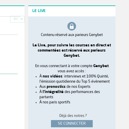
LE LIVE
R3
Contenu réservé aux parieurs Genybet
Le Live, pour suivre les courses en direct et
commentées est réservé aux parieurs
Genybet.
En vous connectant à votre compte
Genybet
vous avez accès :
À
nos vidéos
: interviews et 100% Quinté,
l'émission quotidienne du Top 5 évènement
Aux
pronostics
de nos Experts
À
l'intégralité
des performances des
partants
À nos paris sportifs
Déjà des notres ?
SE CONNECTER