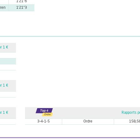
1'21''6
ren
1'21''3
r 1 €
r 1 €
r 1 €
Rapports p
3-4-1-5
Ordre
158,5