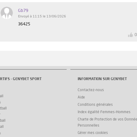
Gb79
Envoyé à 11:15 le 13/06/2026
36425
RTIFS - GENYBET SPORT
INFORMATION SUR GENYBET
Contactez-nous
ll
Aide
s
Conditions générales
ball
Index égalité Femmes-Hommes
y
Charte de Protection de vos Donné
ball
Personnelles
all
Gérer mes cookies
e