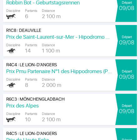
Robbin Bot - Geburtstagsrennen
Départ
09/08
Discipline
Partants
Distance
6
2 100 m
R1C8
DEAUVILLE
|
Prix de Saint-Laurent-sur-Mer - Hipodromo de Maronas
Départ
09/08
Discipline
Partants
Distance
14
1 100 m
R4C4
LE LION-D'ANGERS
|
Prix Pmu Partenaire N°1 des Hippodromes (Prix du Moulin de Varennes)
Départ
09/08
Discipline
Partants
Distance
8
2 000 m
R6C3
MÖNCHENGLADBACH
|
Prix des Alpes
Départ
09/08
Discipline
Partants
Distance
10
2 100 m
R4C5
LE LION-D'ANGERS
|