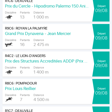
R1C6
DEAUVILLE
|
Prix du Cercle - Hipodromo Palermo 150 Aniversario
Départ
09/08
Discipline
Partants
Distance
13
1 000 m
R9C6
ROYAN LA PALMYRE
|
Grand Prix Dynavena - Jean Mercier
Départ
09/08
Discipline
Partants
Distance
16
2 475 m
R4C2
LE LION-D'ANGERS
|
Prix des Structures Accreditées ADDP (Prix Léon Carabin)
Départ
09/08
Discipline
Partants
Distance
6
1 400 m
R8C6
POMPADOUR
|
Prix Louis Reillier
Départ
09/08
Discipline
Partants
Distance
7
4 500 m
R1C7
DEAUVILLE
|