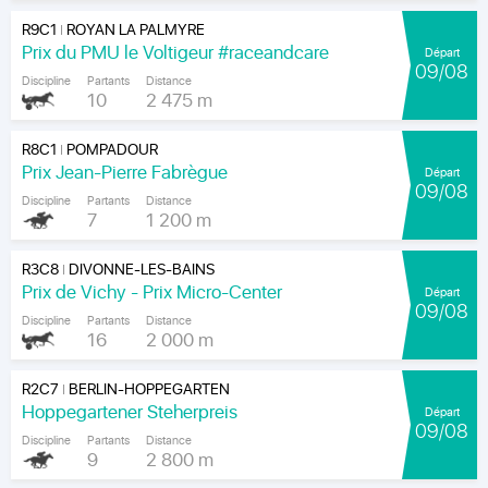
R9C1
ROYAN LA PALMYRE
|
Prix du PMU le Voltigeur #raceandcare
Départ
09/08
Discipline
Partants
Distance
10
2 475 m
R8C1
POMPADOUR
|
Prix Jean-Pierre Fabrègue
Départ
09/08
Discipline
Partants
Distance
7
1 200 m
R3C8
DIVONNE-LES-BAINS
|
Prix de Vichy - Prix Micro-Center
Départ
09/08
Discipline
Partants
Distance
16
2 000 m
R2C7
BERLIN-HOPPEGARTEN
|
Hoppegartener Steherpreis
Départ
09/08
Discipline
Partants
Distance
9
2 800 m