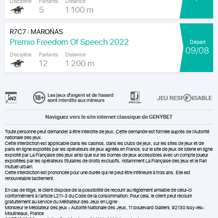
Discipline
Partants
Distance
5
1 100 m
R7C7
MAROÑAS
|
Premio Freedom Of Speech 2022
Départ
09/08
Discipline
Partants
Distance
12
1 200 m
Naviguez vers le site internet classique de GENYBET
Toute personne peut demander à être interdite de jeux. Cette demande est formée auprès de l'Autorité
nationale des jeux.
Cette interdiction est applicable dans les casinos, dans les clubs de jeux, sur les sites de jeux et de
paris en ligne exploités par les opérateurs de jeux agréés en France, sur le site de jeux de loterie en ligne
exploité par La Française des jeux ainsi que sur les bornes de jeux accessibles avec un compte joueur
exploitées par les opérateurs titulaires de droits exclusifs, notamment La Française des jeux et le Pari
mutuel urbain.
Cette interdiction est prononcée pour une durée qui ne peut être inférieure à trois ans. Elle est
renouvelable tacitement.
En cas de litige, le client dispose de la possibilité de recourir au règlement amiable de celui-ci
conformément à l’article L211-3 du Code de la consommation. Pour cela, le client peut recourir
gratuitement au service du Médiateur des Jeux en Ligne :
Monsieur le Médiateur des jeux - Autorité Nationale des Jeux, 11 boulevard Gallieni, 92130 Issy-les-
Moulineaux, France