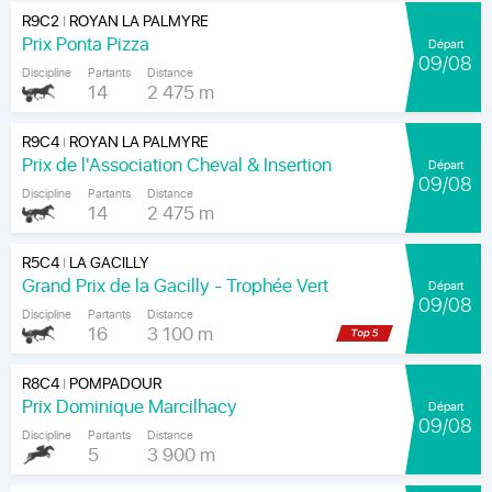
R9C2
ROYAN LA PALMYRE
|
Prix Ponta Pizza
Départ
09/08
Discipline
Partants
Distance
14
2 475 m
R9C4
ROYAN LA PALMYRE
|
Prix de l'Association Cheval & Insertion
Départ
09/08
Discipline
Partants
Distance
14
2 475 m
R5C4
LA GACILLY
|
Grand Prix de la Gacilly - Trophée Vert
Départ
09/08
Discipline
Partants
Distance
16
3 100 m
R8C4
POMPADOUR
|
Prix Dominique Marcilhacy
Départ
09/08
Discipline
Partants
Distance
5
3 900 m