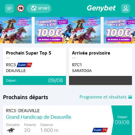
SPORT
Prochain Super Top 5
Arrivée provisoire
R1C3
R7C1
DEAUVILLE
SARATOGA
09/08
Départ :
Prochains départs
Programme et résultats
R1C3
DEAUVILLE
|
Grand Handicap de Deauville
Départ
09/08
Discipline
Partants
Distance
20
1 600 m