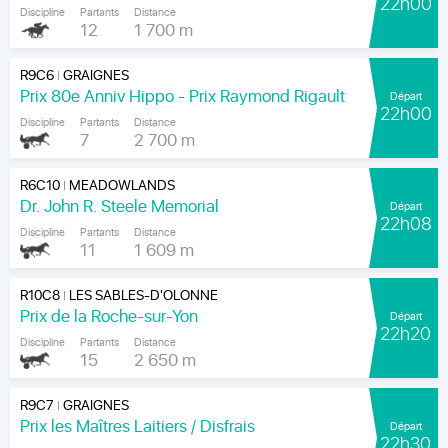
22h00
Discipline
Partants
Distance
12
1 700 m
R9C6
GRAIGNES
|
Prix 80e Anniv Hippo - Prix Raymond Rigault
Départ
22h00
Discipline
Partants
Distance
7
2 700 m
R6C10
MEADOWLANDS
|
Dr. John R. Steele Memorial
Départ
22h08
Discipline
Partants
Distance
11
1 609 m
R10C8
LES SABLES-D'OLONNE
|
Prix de la Roche-sur-Yon
Départ
22h20
Discipline
Partants
Distance
15
2 650 m
R9C7
GRAIGNES
|
Prix les Maîtres Laitiers / Disfrais
Départ
22h30