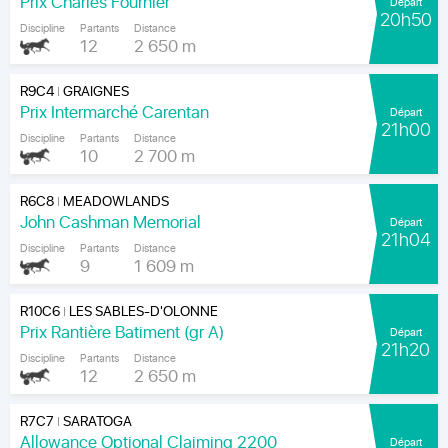
Prix Charles Fournier
Départ
20h50
Discipline
Partants
Distance
12
2 650 m
R9C4
GRAIGNES
|
Prix Intermarché Carentan
Départ
21h00
Discipline
Partants
Distance
10
2 700 m
R6C8
MEADOWLANDS
|
John Cashman Memorial
Départ
21h04
Discipline
Partants
Distance
9
1 609 m
R10C6
LES SABLES-D'OLONNE
|
Prix Rantière Batiment (gr A)
Départ
21h20
Discipline
Partants
Distance
12
2 650 m
R7C7
SARATOGA
|
Allowance Optional Claiming 2200
Départ