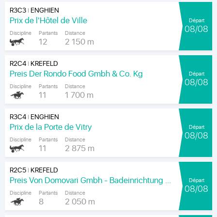
R3C3
ENGHIEN
|
Prix de l'Hôtel de Ville
Départ
08/08
Discipline
Partants
Distance
12
2 150 m
R2C4
KREFELD
|
Preis Der Rondo Food Gmbh & Co. Kg
Départ
08/08
Discipline
Partants
Distance
11
1 700 m
R3C4
ENGHIEN
|
Prix de la Porte de Vitry
Départ
08/08
Discipline
Partants
Distance
11
2 875 m
R2C5
KREFELD
|
Preis Von Domovari Gmbh - Badeinrichtung Auf Mass
Départ
08/08
Discipline
Partants
Distance
8
2 050 m