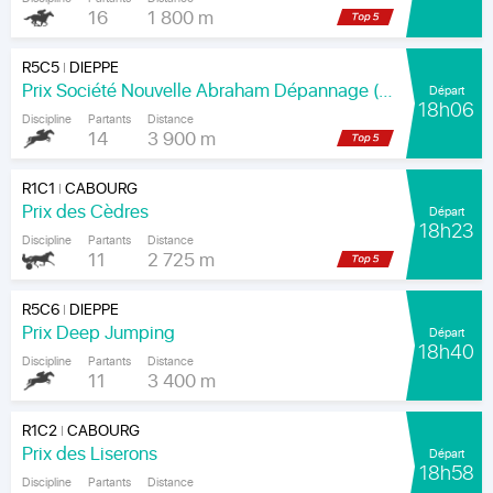
16
1 800 m
R5C5
DIEPPE
|
Prix Société Nouvelle Abraham Dépannage (Prix Arenice)
Départ
18h06
Discipline
Partants
Distance
14
3 900 m
R1C1
CABOURG
|
Prix des Cèdres
Départ
18h23
Discipline
Partants
Distance
11
2 725 m
R5C6
DIEPPE
|
Prix Deep Jumping
Départ
18h40
Discipline
Partants
Distance
11
3 400 m
R1C2
CABOURG
|
Prix des Liserons
Départ
18h58
Discipline
Partants
Distance