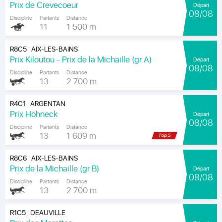
Prix de Crevecoeur
Départ
08/08
Discipline
Partants
Distance
11
1 500 m
R8C5
AIX-LES-BAINS
|
Prix Kiloutou - Prix de la Michaille (gr A)
Départ
08/08
Discipline
Partants
Distance
13
2 700 m
R4C1
ARGENTAN
|
Prix Hohneck
Départ
08/08
Discipline
Partants
Distance
13
1 609 m
R8C6
AIX-LES-BAINS
|
Prix de la Michaille (gr B)
Départ
08/08
Discipline
Partants
Distance
13
2 700 m
R1C5
DEAUVILLE
|