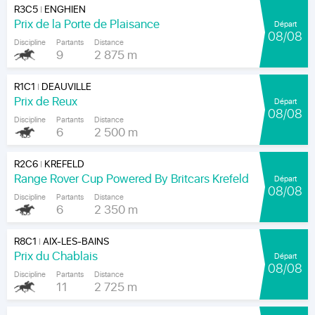
R3C5
ENGHIEN
|
Prix de la Porte de Plaisance
Départ
08/08
Discipline
Partants
Distance
9
2 875 m
R1C1
DEAUVILLE
|
Prix de Reux
Départ
08/08
Discipline
Partants
Distance
6
2 500 m
R2C6
KREFELD
|
Range Rover Cup Powered By Britcars Krefeld
Départ
08/08
Discipline
Partants
Distance
6
2 350 m
R8C1
AIX-LES-BAINS
|
Prix du Chablais
Départ
08/08
Discipline
Partants
Distance
11
2 725 m