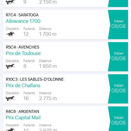
9
2 150 m
R7C4
SARATOGA
|
Allowance 1700
Départ
08/08
Discipline
Partants
Distance
12
1 700 m
R5C4
AVENCHES
|
Prix de Toulouse
Départ
08/08
Discipline
Partants
Distance
8
1 950 m
R10C3
LES SABLES-D'OLONNE
|
Prix de Challans
Départ
08/08
Discipline
Partants
Distance
16
2 775 m
R4C8
ARGENTAN
|
Prix Capital Mail
Départ
08/08
Discipline
Partants
Distance
12
2 875 m