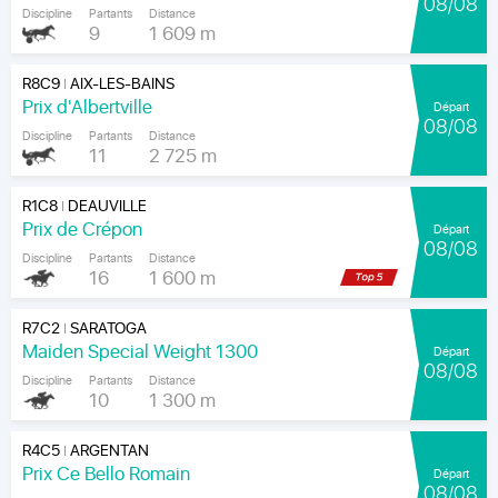
08/08
Discipline
Partants
Distance
9
1 609 m
R8C9
AIX-LES-BAINS
|
Prix d'Albertville
Départ
08/08
Discipline
Partants
Distance
11
2 725 m
R1C8
DEAUVILLE
|
Prix de Crépon
Départ
08/08
Discipline
Partants
Distance
16
1 600 m
R7C2
SARATOGA
|
Maiden Special Weight 1300
Départ
08/08
Discipline
Partants
Distance
10
1 300 m
R4C5
ARGENTAN
|
Prix Ce Bello Romain
Départ
08/08