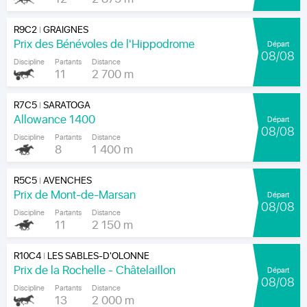
R9C2
GRAIGNES
|
Prix des Bénévoles de l'Hippodrome
Départ
08/08
Discipline
Partants
Distance
11
2 700 m
R7C5
SARATOGA
|
Allowance 1400
Départ
08/08
Discipline
Partants
Distance
8
1 400 m
R5C5
AVENCHES
|
Prix de Mont-de-Marsan
Départ
08/08
Discipline
Partants
Distance
11
2 150 m
R10C4
LES SABLES-D'OLONNE
|
Prix de la Rochelle - Châtelaillon
Départ
08/08
Discipline
Partants
Distance
13
2 000 m