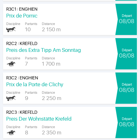
R3C1
ENGHIEN
|
Prix de Pornic
Départ
08/08
Discipline
Partants
Distance
10
2 150 m
R2C2
KREFELD
|
Preis des Extra Tipp Am Sonntag
Départ
08/08
Discipline
Partants
Distance
7
1 700 m
R3C2
ENGHIEN
|
Prix de la Porte de Clichy
Départ
08/08
Discipline
Partants
Distance
9
2 250 m
R2C3
KREFELD
|
Preis Der Wohnstätte Krefeld
Départ
08/08
Discipline
Partants
Distance
8
2 350 m