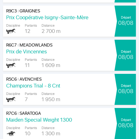
R9C3
GRAIGNES
|
Prix Coopérative Isigny-Sainte-Mère
Départ
08/08
Discipline
Partants
Distance
12
2 700 m
R6C7
MEADOWLANDS
|
Prix de Vincennes
Départ
08/08
Discipline
Partants
Distance
11
1 609 m
R5C6
AVENCHES
|
Champions Trial - 8 Cnt
Départ
08/08
Discipline
Partants
Distance
7
1 950 m
R7C6
SARATOGA
|
Maiden Special Weight 1300
Départ
08/08
Discipline
Partants
Distance
10
1 300 m