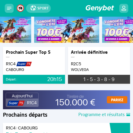
SPORT
Prochain Super Top 5
Arrivée définitive
R1C4
R2C5
CABOURG
WOLVEGA
20h15
1 - 5 - 3 - 8 - 9
Départ :
Aujourd'hui
Tirelire de
150.000 €
PARIEZ
R1C4
Prochains départs
Programme et résultats
R1C4
CABOURG
|