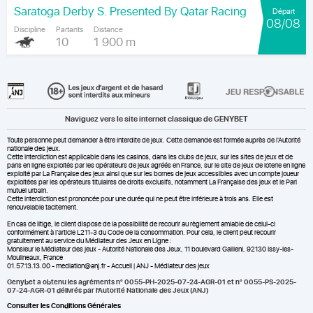
Saratoga Derby S. Presented By Qatar Racing
Départ
08/08
Discipline
Partants
Distance
10
1 900 m
Naviguez vers le site internet classique de GENYBET
Toute personne peut demander à être interdite de jeux. Cette demande est formée auprès de l'Autorité
nationale des jeux.
Cette interdiction est applicable dans les casinos, dans les clubs de jeux, sur les sites de jeux et de
paris en ligne exploités par les opérateurs de jeux agréés en France, sur le site de jeux de loterie en ligne
exploité par La Française des jeux ainsi que sur les bornes de jeux accessibles avec un compte joueur
exploitées par les opérateurs titulaires de droits exclusifs, notamment La Française des jeux et le Pari
mutuel urbain.
Cette interdiction est prononcée pour une durée qui ne peut être inférieure à trois ans. Elle est
renouvelable tacitement.
En cas de litige, le client dispose de la possibilité de recourir au règlement amiable de celui-ci
conformément à l’article L211-3 du Code de la consommation. Pour cela, le client peut recourir
gratuitement au service du Médiateur des Jeux en Ligne :
Monsieur le Médiateur des jeux - Autorité Nationale des Jeux, 11 boulevard Gallieni, 92130 Issy-les-
Moulineaux, France
01.57.13.13.00 - mediation@anj.fr -
Accueil | ANJ - Médiateur des jeux
Genybet a obtenu les agréments n° 0055-PH-2025-07-24-AGR-01 et n° 0055-PS-2025-
07-24-AGR-01 délivrés par l'Autorité Nationale des Jeux (ANJ)
Consulter les Conditions Générales