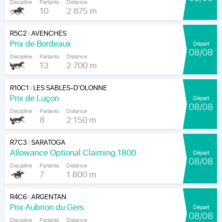
Discipline
Partants
Distance
10
2 875 m
R5C2
AVENCHES
|
Prix de Bordeaux
Départ
08/08
Discipline
Partants
Distance
13
2 700 m
R10C1
LES SABLES-D'OLONNE
|
Prix de Luçon
Départ
08/08
Discipline
Partants
Distance
8
2 150 m
R7C3
SARATOGA
|
Allowance Optional Claiming 1800
Départ
08/08
Discipline
Partants
Distance
7
1 800 m
R4C6
ARGENTAN
|
Prix Aubrion du Gers
Départ
08/08
Discipline
Partants
Distance