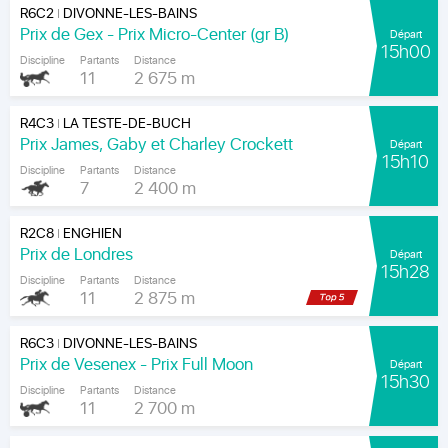
R6C2
DIVONNE-LES-BAINS
|
Prix de Gex - Prix Micro-Center (gr B)
Départ
15h00
Discipline
Partants
Distance
11
2 675 m
R4C3
LA TESTE-DE-BUCH
|
Prix James, Gaby et Charley Crockett
Départ
15h10
Discipline
Partants
Distance
7
2 400 m
R2C8
ENGHIEN
|
Prix de Londres
Départ
15h28
Discipline
Partants
Distance
11
2 875 m
R6C3
DIVONNE-LES-BAINS
|
Prix de Vesenex - Prix Full Moon
Départ
15h30
Discipline
Partants
Distance
11
2 700 m