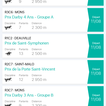
9
2 950 m
R3C6
MONS
|
Prix Darby 4 Ans - Groupe A
Départ
11/08
Discipline
Partants
Distance
7
2 300 m
R1C2
DEAUVILLE
|
Prix de Saint-Symphorien
Départ
11/08
Discipline
Partants
Distance
13
2 500 m
R2C7
SAINT-MALO
|
Prix de la Porte Saint-Vincent
Départ
11/08
Discipline
Partants
Distance
12
2 950 m
R3C7
MONS
|
Prix Darby 3 Ans - Groupe B
Départ
11/08
Discipline
Partants
Distance
9
2 300 m