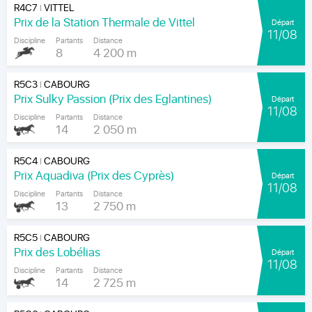
R4C7
VITTEL
|
Prix de la Station Thermale de Vittel
Départ
11/08
Discipline
Partants
Distance
8
4 200 m
R5C3
CABOURG
|
Prix Sulky Passion (Prix des Eglantines)
Départ
11/08
Discipline
Partants
Distance
14
2 050 m
R5C4
CABOURG
|
Prix Aquadiva (Prix des Cyprès)
Départ
11/08
Discipline
Partants
Distance
13
2 750 m
R5C5
CABOURG
|
Prix des Lobélias
Départ
11/08
Discipline
Partants
Distance
14
2 725 m