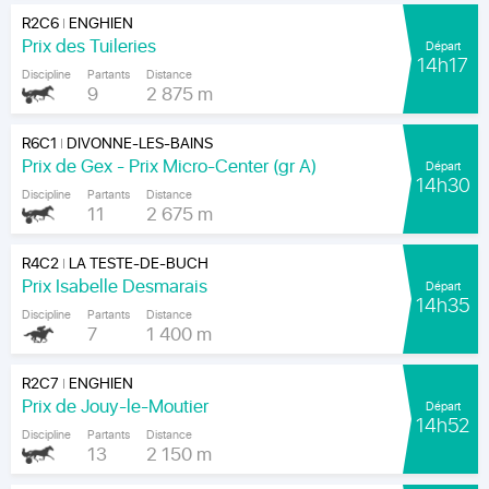
R2C6
ENGHIEN
|
Prix des Tuileries
Départ
14h17
Discipline
Partants
Distance
9
2 875 m
R6C1
DIVONNE-LES-BAINS
|
Prix de Gex - Prix Micro-Center (gr A)
Départ
14h30
Discipline
Partants
Distance
11
2 675 m
R4C2
LA TESTE-DE-BUCH
|
Prix Isabelle Desmarais
Départ
14h35
Discipline
Partants
Distance
7
1 400 m
R2C7
ENGHIEN
|
Prix de Jouy-le-Moutier
Départ
14h52
Discipline
Partants
Distance
13
2 150 m