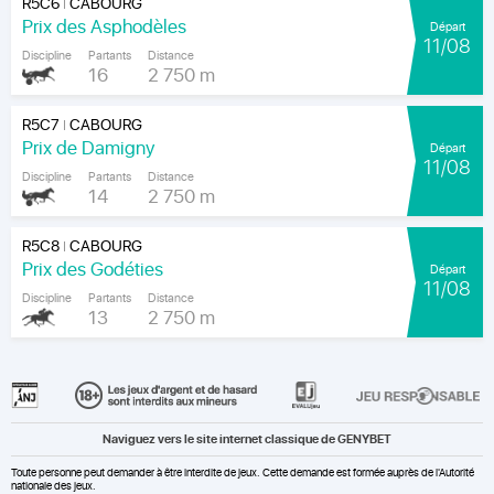
R5C6
CABOURG
|
Prix des Asphodèles
Départ
11/08
Discipline
Partants
Distance
16
2 750 m
R5C7
CABOURG
|
Prix de Damigny
Départ
11/08
Discipline
Partants
Distance
14
2 750 m
R5C8
CABOURG
|
Prix des Godéties
Départ
11/08
Discipline
Partants
Distance
13
2 750 m
Naviguez vers le site internet classique de GENYBET
Toute personne peut demander à être interdite de jeux. Cette demande est formée auprès de l'Autorité
nationale des jeux.