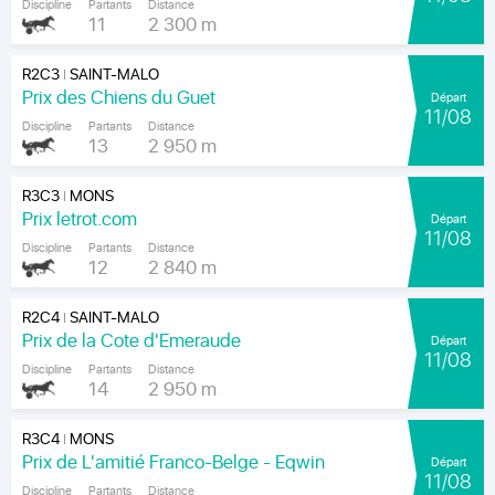
Discipline
Partants
Distance
11
2 300 m
R2C3
SAINT-MALO
|
Prix des Chiens du Guet
Départ
11/08
Discipline
Partants
Distance
13
2 950 m
R3C3
MONS
|
Prix letrot.com
Départ
11/08
Discipline
Partants
Distance
12
2 840 m
R2C4
SAINT-MALO
|
Prix de la Cote d'Emeraude
Départ
11/08
Discipline
Partants
Distance
14
2 950 m
R3C4
MONS
|
Prix de L'amitié Franco-Belge - Eqwin
Départ
11/08
Discipline
Partants
Distance