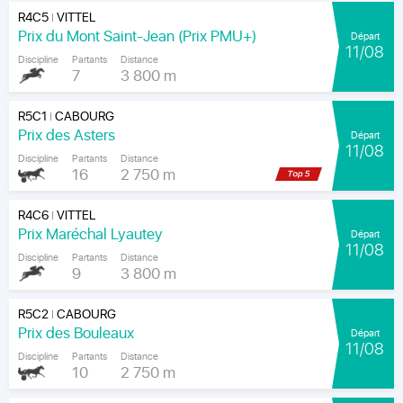
R4C5
VITTEL
|
Prix du Mont Saint-Jean (Prix PMU+)
Départ
11/08
Discipline
Partants
Distance
7
3 800 m
R5C1
CABOURG
|
Prix des Asters
Départ
11/08
Discipline
Partants
Distance
16
2 750 m
R4C6
VITTEL
|
Prix Maréchal Lyautey
Départ
11/08
Discipline
Partants
Distance
9
3 800 m
R5C2
CABOURG
|
Prix des Bouleaux
Départ
11/08
Discipline
Partants
Distance
10
2 750 m