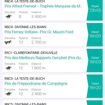
R4C4
LA TESTE-DE-BUCH
|
Prix Alfred Fremiot - Trophée Marquise de Moratalla
Départ
15h45
Discipline
Partants
Distance
8
2 400 m
R6C4
DIVONNE-LES-BAINS
|
Prix Ferney Voltaire- Prix Gr. Maurin Ford
Départ
16h00
Discipline
Partants
Distance
13
2 700 m
R1C1
CLAIREFONTAINE-DEAUVILLE
|
Prix des Meilleurs Rapports Genybet (Prix du Haut-Bois)
Départ
16h03
Discipline
Partants
Distance
12
1 800 m
R4C5
LA TESTE-DE-BUCH
|
Prix de l'Hippodrome de Compiègne
Départ
16h20
Discipline
Partants
Distance
12
2 400 m
R6C5
DIVONNE-LES-BAINS
|