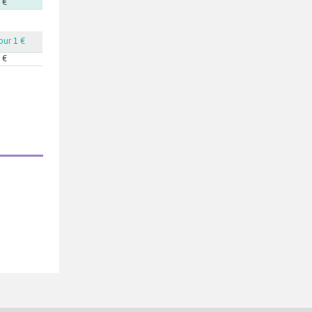
 €
our 1 €
 €