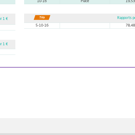
10-16
Placé
19,53
Rapports p
r 1 €
5-10-16
78,48
r 1 €