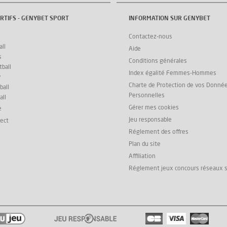
RTIFS - GENYBET SPORT
INFORMATION SUR GENYBET
Contactez-nous
ll
Aide
s
Conditions générales
ball
Index égalité Femmes-Hommes
y
Charte de Protection de vos Donné
ball
Personnelles
all
Gérer mes cookies
e
Jeu responsable
rect
Réglement des offres
Plan du site
Affiliation
Réglement jeux concours réseaux 