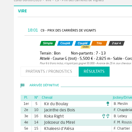
Lundi 08/06/2026
>
Vire
>
C9 - Prix des Carrières de Vignats
VIRE
18:01
C9 - PRIX DES CARRIÈRES DE VIGNATS
Terrain : Bon
Non-partants : 7 - 13
Attelé - Course G (trot) - 5,500 € - 2,825 m - Sable - Co
Pour 6 à 9 ans inclus, n'ayant pas gagné 55.000.- Avance de 25 m. aux chevaux 
PARTANTS / PRONOSTICS
RÉSULTATS
ARRIVÉE DÉFINITIVE
Pl.
N°
Cheval
Jockey/Drive

Kir du Boulay
1er
5
B. Meslin
Jacinthe des Bois
2e
10
F. Chapdela

Koka Right
3e
16
B. Lebey
Jolicoeur du Mirel
4e
14
F. M. Rouss
Khaleesi d'Alésa
5e
15
F. Chartier