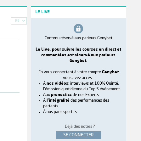
LE LIVE
R8
Contenu réservé aux parieurs Genybet
Le Live, pour suivre les courses en direct et
commentées est réservé aux parieurs
Genybet.
En vous connectant à votre compte
Genybet
vous avez accès :
À
nos vidéos
: interviews et 100% Quinté,
l'émission quotidienne du Top 5 évènement
Aux
pronostics
de nos Experts
À
l'intégralité
des performances des
partants
À nos paris sportifs
Déjà des notres ?
SE CONNECTER