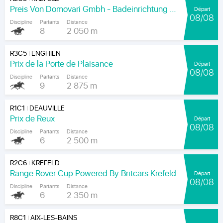
Preis Von Domovari Gmbh - Badeinrichtung Auf Mass
Départ
08/08
Discipline
Partants
Distance
8
2 050 m
R3C5
ENGHIEN
|
Prix de la Porte de Plaisance
Départ
08/08
Discipline
Partants
Distance
9
2 875 m
R1C1
DEAUVILLE
|
Prix de Reux
Départ
08/08
Discipline
Partants
Distance
6
2 500 m
R2C6
KREFELD
|
Range Rover Cup Powered By Britcars Krefeld
Départ
08/08
Discipline
Partants
Distance
6
2 350 m
R8C1
AIX-LES-BAINS
|