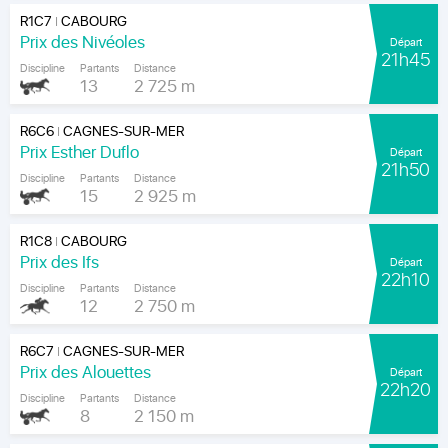
R1C7
CABOURG
|
Prix des Nivéoles
Départ
21h45
Discipline
Partants
Distance
13
2 725 m
R6C6
CAGNES-SUR-MER
|
Prix Esther Duflo
Départ
21h50
Discipline
Partants
Distance
15
2 925 m
R1C8
CABOURG
|
Prix des Ifs
Départ
22h10
Discipline
Partants
Distance
12
2 750 m
R6C7
CAGNES-SUR-MER
|
Prix des Alouettes
Départ
22h20
Discipline
Partants
Distance
8
2 150 m