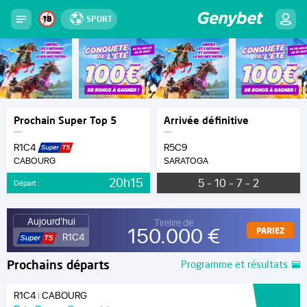
SPORT
Prochain Super Top 5
Arrivée définitive
R1C4
R5C9
CABOURG
SARATOGA
20h15
5 - 10 - 7 - 2
Départ :
Aujourd'hui
Tirelire de
150.000 €
PARIEZ
R1C4
Prochains départs
Programme et résultats
R1C4
CABOURG
|