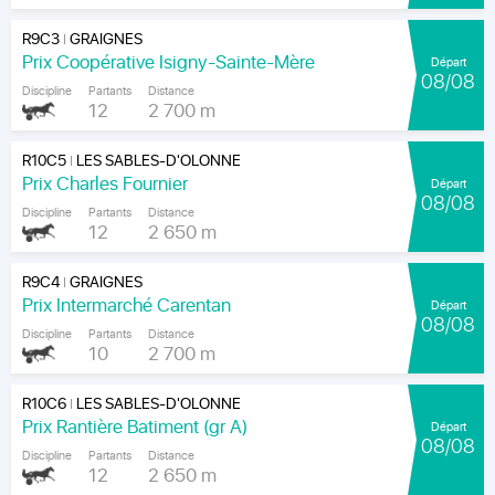
R9C3
GRAIGNES
|
Prix Coopérative Isigny-Sainte-Mère
Départ
08/08
Discipline
Partants
Distance
12
2 700 m
R10C5
LES SABLES-D'OLONNE
|
Prix Charles Fournier
Départ
08/08
Discipline
Partants
Distance
12
2 650 m
R9C4
GRAIGNES
|
Prix Intermarché Carentan
Départ
08/08
Discipline
Partants
Distance
10
2 700 m
R10C6
LES SABLES-D'OLONNE
|
Prix Rantière Batiment (gr A)
Départ
08/08
Discipline
Partants
Distance
12
2 650 m