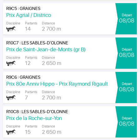
R9C5
GRAIGNES
|
Prix Agrial / Districo
Départ
08/08
Discipline
Partants
Distance
14
2 700 m
R10C7
LES SABLES-D'OLONNE
|
Prix de Saint-Jean-de-Monts (gr B)
Départ
08/08
Discipline
Partants
Distance
12
2 650 m
R9C6
GRAIGNES
|
Prix 80e Anniv Hippo - Prix Raymond Rigault
Départ
08/08
Discipline
Partants
Distance
7
2 700 m
R10C8
LES SABLES-D'OLONNE
|
Prix de la Roche-sur-Yon
Départ
08/08
Discipline
Partants
Distance
15
2 650 m