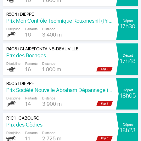
16
1 800 m
R5C4
DIEPPE
|
Prix Mon Contrôle Technique Rouxmesnil (Prix Jean de la Rochefoucauld)
Départ
17h30
Discipline
Partants
Distance
16
3 400 m
R4C8
CLAIREFONTAINE-DEAUVILLE
|
Prix des Bocages
Départ
17h48
Discipline
Partants
Distance
16
1 800 m
R5C5
DIEPPE
|
Prix Société Nouvelle Abraham Dépannage (Prix Arenice)
Départ
18h05
Discipline
Partants
Distance
14
3 900 m
R1C1
CABOURG
|
Prix des Cèdres
Départ
18h23
Discipline
Partants
Distance
11
2 725 m