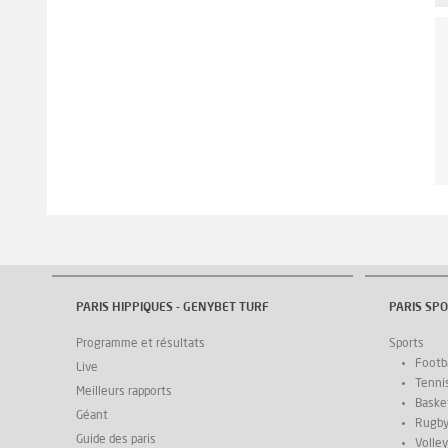
PARIS HIPPIQUES - GENYBET TURF
PARIS SPO
Programme et résultats
Sports
Footba
Live
Tenni
Meilleurs rapports
Basket
Géant
Rugb
Guide des paris
Volley