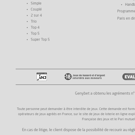
Simple
Handb
Couplé
Programm
2 sur 4
Paris en di
Trio
Top 4
Top 5
Super Top 5
Genybet a obtenu les agréments n
Toute personne peut demander à être interdite de jeux. Cette demande est formée a
opérateurs de jeux agréés en France, sur le site de jeux de loterie en ligne exp
Française des jeux et le Pari mutuel
En cas de litige, le client dispose de la possibilité de recourir au