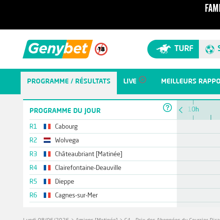
TURF
PROGRAMME / RÉSULTATS
LIVE
MEILLEURS RAPP
10h
PROGRAMME DU JOUR
R1
Cabourg
R2
Wolvega
R3
Châteaubriant [Matinée]
R4
Clairefontaine-Deauville
R5
Dieppe
R6
Cagnes-sur-Mer