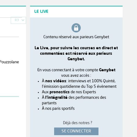
LE LIVE
R3
Contenu réservé aux parieurs Genybet
Le Live, pour suivre les courses en direct et
commentées est réservé aux parieurs
Genybet.
- Pouzzolane
En vous connectant à votre compte
Genybet
vous avez accès :
À
nos vidéos
: interviews et 100% Quinté,
l'émission quotidienne du Top 5 évènement
Aux
pronostics
de nos Experts
À
l'intégralité
des performances des
partants
À nos paris sportifs
Déjà des notres ?
SE CONNECTER