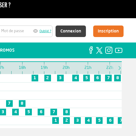
Connexion
Inscription
Oublié ?
ROMOS
7h
18h
19h
20h
21h
22h
23h
1
2
3
4
5
6
7
8
7
8
3
4
5
6
7
8
1
2
3
4
5
6
7