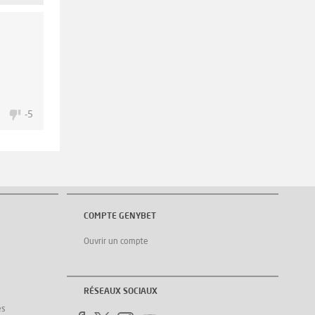
4
-5
COMPTE GENYBET
Ouvrir un compte
RÉSEAUX SOCIAUX
es