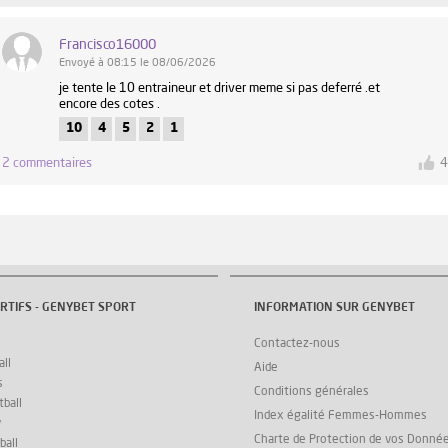
Francisco16000
Envoyé à 08:15 le 08/06/2026
je tente le 10 entraineur et driver meme si pas deferré .et
encore des cotes .
10
4
5
2
1
2 commentaires
RTIFS - GENYBET SPORT
INFORMATION SUR GENYBET
Contactez-nous
ll
Aide
s
Conditions générales
ball
Index égalité Femmes-Hommes
y
Charte de Protection de vos Donné
ball