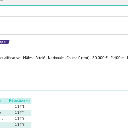
rd
alificative - Mâles - Attelé - Nationale - Course E (trot) - 20,000 € - 2,400 m 
r
Réduction km
1'14''1
e
1'14''4
nt
1'14''5
1'14''5