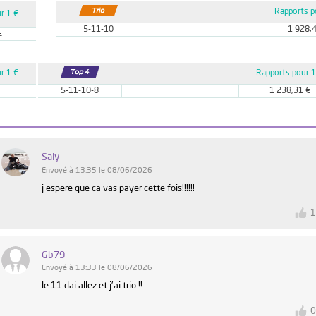
Rapports p
r 1 €
5-11-10
1 928,
€
r 1 €
Rapports pour 1
5-11-10-8
1 238,31 €
Saly
Envoyé à 13:35 le 08/06/2026
j espere que ca vas payer cette fois!!!!!!
Gb79
Envoyé à 13:33 le 08/06/2026
le 11 dai allez et j'ai trio !!