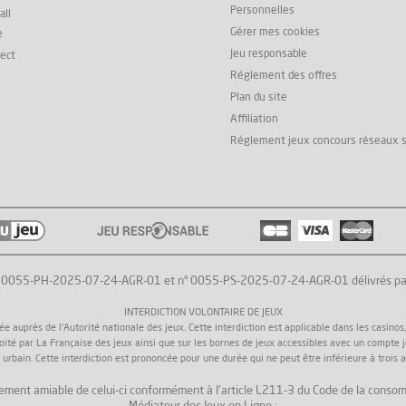
Personnelles
all
Gérer mes cookies
e
Jeu responsable
rect
Réglement des offres
Plan du site
Affiliation
Réglement jeux concours réseaux 
° 0055-PH-2025-07-24-AGR-01 et n° 0055-PS-2025-07-24-AGR-01 délivrés par l'
INTERDICTION VOLONTAIRE DE JEUX
uprès de l'Autorité nationale des jeux. Cette interdiction est applicable dans les casinos, da
loité par La Française des jeux ainsi que sur les bornes de jeux accessibles avec un compte 
 urbain. Cette interdiction est prononcée pour une durée qui ne peut être inférieure à trois a
 règlement amiable de celui-ci conformément à l'article L211-3 du Code de la consom