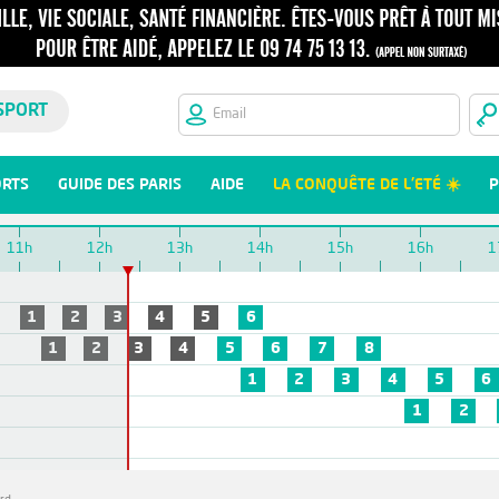
SPORT
ORTS
GUIDE DES PARIS
AIDE
LA CONQUÊTE DE L'ETÉ ☀️
P
11h
12h
13h
14h
15h
16h
1
1
2
3
4
5
6
1
2
3
4
5
6
7
8
1
2
3
4
5
6
1
2