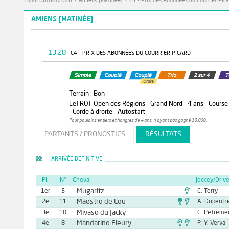
Lundi 08/06/2026
>
Amiens [Matinée]
>
C4 - Prix des Abonnées du Courrier Pica
AMIENS [MATINÉE]
13:28
C4 - PRIX DES ABONNÉES DU COURRIER PICARD
Terrain : Bon
LeTROT Open des Régions - Grand Nord - 4 ans - Course qu
- Corde à droite - Autostart
Pour poulains entiers et hongres de 4 ans, n'ayant pas gagné 18.000.
PARTANTS / PRONOSTICS
RÉSULTATS
ARRIVÉE DÉFINITIVE
Pl.
N°
Cheval
Jockey/Drive

Mugaritz
1er
5
C. Terry

Maestro de Lou
2e
11
A. Duperch
Mivaso du Jacky
3e
10
C. Petreme

Mandarino Fleury
4e
8
P.-Y. Verva