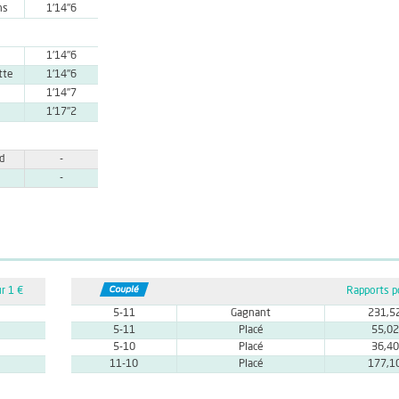
ns
1'14''6
1'14''6
tte
1'14''6
1'14''7
1'17''2
rd
-
-
r 1 €
Rapports p
5-11
Gagnant
231,5
5-11
Placé
55,02
5-10
Placé
36,40
11-10
Placé
177,1