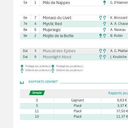

Milo de Nappes
5e
1
G. D'Haene

Monaco du Livet
6e
7
K. Brossard

Mystic Red
7e
4
A. A. Chava

Mujeriego
8e
6
A. Naveau

Mojito de la Butte
9e
2
B. Robin

Muscat des Epines
Dai
3
A. G. Mailla

Moonlight Atout
Dai
9
J. Koubiche
Protégé des antérieurs
Protégé des postérieurs
Déferré des antérieurs
Déferré des postérieurs
RAPPORTS GENYBET
Rapports pou
5
Gagnant
6,63 €
5
Placé
3,37 €
11
Placé
37,50 €
10
Placé
11,37 €