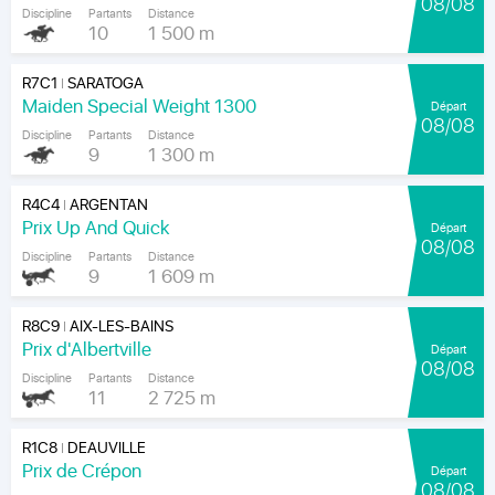
08/08
Discipline
Partants
Distance
10
1 500 m
R7C1
SARATOGA
|
Maiden Special Weight 1300
Départ
08/08
Discipline
Partants
Distance
9
1 300 m
R4C4
ARGENTAN
|
Prix Up And Quick
Départ
08/08
Discipline
Partants
Distance
9
1 609 m
R8C9
AIX-LES-BAINS
|
Prix d'Albertville
Départ
08/08
Discipline
Partants
Distance
11
2 725 m
R1C8
DEAUVILLE
|
Prix de Crépon
Départ
08/08