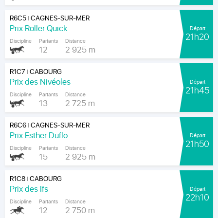
R6C5
CAGNES-SUR-MER
|
Prix Roller Quick
Départ
21h20
Discipline
Partants
Distance
12
2 925 m
R1C7
CABOURG
|
Prix des Nivéoles
Départ
21h45
Discipline
Partants
Distance
13
2 725 m
R6C6
CAGNES-SUR-MER
|
Prix Esther Duflo
Départ
21h50
Discipline
Partants
Distance
15
2 925 m
R1C8
CABOURG
|
Prix des Ifs
Départ
22h10
Discipline
Partants
Distance
12
2 750 m