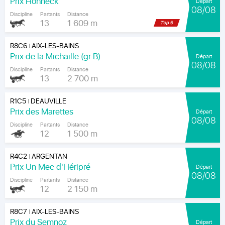
Prix Hohneck
Départ
08/08
Discipline
Partants
Distance
13
1 609 m
R8C6
AIX-LES-BAINS
|
Prix de la Michaille (gr B)
Départ
08/08
Discipline
Partants
Distance
13
2 700 m
R1C5
DEAUVILLE
|
Prix des Marettes
Départ
08/08
Discipline
Partants
Distance
12
1 500 m
R4C2
ARGENTAN
|
Prix Un Mec d'Héripré
Départ
08/08
Discipline
Partants
Distance
12
2 150 m
R8C7
AIX-LES-BAINS
|
Prix du Semnoz
Départ