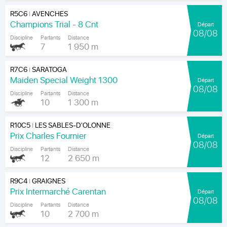
R5C6
AVENCHES
|
Champions Trial - 8 Cnt
Départ
08/08
Discipline
Partants
Distance
7
1 950 m
R7C6
SARATOGA
|
Maiden Special Weight 1300
Départ
08/08
Discipline
Partants
Distance
10
1 300 m
R10C5
LES SABLES-D'OLONNE
|
Prix Charles Fournier
Départ
08/08
Discipline
Partants
Distance
12
2 650 m
R9C4
GRAIGNES
|
Prix Intermarché Carentan
Départ
08/08
Discipline
Partants
Distance
10
2 700 m