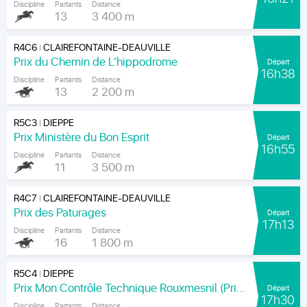
Discipline
Partants
Distance
13
3 400 m
R4C6
CLAIREFONTAINE-DEAUVILLE
|
Prix du Chemin de L'hippodrome
Départ
16h38
Discipline
Partants
Distance
13
2 200 m
R5C3
DIEPPE
|
Prix Ministère du Bon Esprit
Départ
16h55
Discipline
Partants
Distance
11
3 500 m
R4C7
CLAIREFONTAINE-DEAUVILLE
|
Prix des Paturages
Départ
17h13
Discipline
Partants
Distance
16
1 800 m
R5C4
DIEPPE
|
Prix Mon Contrôle Technique Rouxmesnil (Prix Jean de la Rochefoucauld)
Départ
17h30
Discipline
Partants
Distance