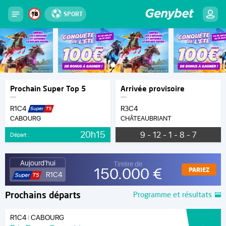
SPORT
Prochain Super Top 5
Arrivée provisoire
R1C4
R3C4
CABOURG
CHÂTEAUBRIANT
20h15
9 - 12 - 1 - 8 - 7
Départ :
Aujourd'hui
Tirelire de
150.000 €
PARIEZ
R1C4
Prochains départs
Programme et résultats
R1C4
CABOURG
|