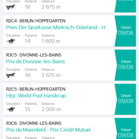
Discipline
Partants
Distance
16
2 675 m
R2C4
BERLIN-HOPPEGARTEN
|
Preis Der Sparkasse Märkisch-Oderland - Hkjc World Pool Trophy
Départ
09/08
Discipline
Partants
Distance
14
1 600 m
R3C5
DIVONNE-LES-BAINS
|
Prix de Divonne-les-Bains
Départ
09/08
Discipline
Partants
Distance
16
2 675 m
R2C5
BERLIN-HOPPEGARTEN
|
Hkjc World Pool Handicap
Départ
09/08
Discipline
Partants
Distance
15
2 000 m
R3C6
DIVONNE-LES-BAINS
|
Prix de Maienfeld - Prix Crédit Mutuel
Départ
09/08
Discipline
Partants
Distance