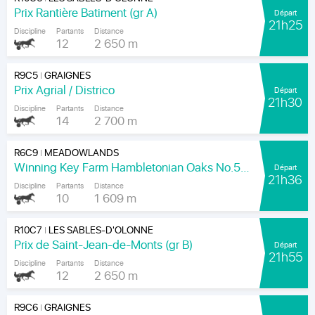
Prix Rantière Batiment (gr A)
Départ
21h25
Discipline
Partants
Distance
12
2 650 m
R9C5
GRAIGNES
|
Prix Agrial / Districo
Départ
21h30
Discipline
Partants
Distance
14
2 700 m
R6C9
MEADOWLANDS
|
Winning Key Farm Hambletonian Oaks No.56 - Final
Départ
21h36
Discipline
Partants
Distance
10
1 609 m
R10C7
LES SABLES-D'OLONNE
|
Prix de Saint-Jean-de-Monts (gr B)
Départ
21h55
Discipline
Partants
Distance
12
2 650 m
R9C6
GRAIGNES
|