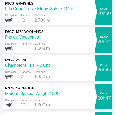
R9C3
GRAIGNES
|
Prix Coopérative Isigny-Sainte-Mère
Départ
20h30
Discipline
Partants
Distance
12
2 700 m
R6C7
MEADOWLANDS
|
Prix de Vincennes
Départ
20h34
Discipline
Partants
Distance
11
1 609 m
R5C6
AVENCHES
|
Champions Trial - 8 Cnt
Départ
20h45
Discipline
Partants
Distance
7
1 950 m
R7C6
SARATOGA
|
Maiden Special Weight 1300
Départ
20h47
Discipline
Partants
Distance
10
1 300 m