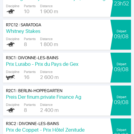
23h52
Discipline
Partants
Distance
10
1 900 m
R7C12
SARATOGA
|
Whitney Stakes
Départ
09/08
Discipline
Partants
Distance
8
1 800 m
R3C1
DIVONNE-LES-BAINS
|
Prix Lurabo - Prix du Pays de Gex
Départ
09/08
Discipline
Partants
Distance
16
2 600 m
R2C1
BERLIN-HOPPEGARTEN
|
Preis Der finum.private Finance Ag
Départ
09/08
Discipline
Partants
Distance
8
2 400 m
R3C2
DIVONNE-LES-BAINS
|
Prix de Coppet - Prix Hôtel Zenitude
Départ