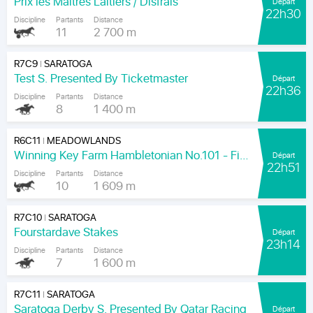
Prix les Maîtres Laitiers / Disfrais
Départ
22h30
Discipline
Partants
Distance
11
2 700 m
R7C9
SARATOGA
|
Test S. Presented By Ticketmaster
Départ
22h36
Discipline
Partants
Distance
8
1 400 m
R6C11
MEADOWLANDS
|
Winning Key Farm Hambletonian No.101 - Final
Départ
22h51
Discipline
Partants
Distance
10
1 609 m
R7C10
SARATOGA
|
Fourstardave Stakes
Départ
23h14
Discipline
Partants
Distance
7
1 600 m
R7C11
SARATOGA
|
Saratoga Derby S. Presented By Qatar Racing
Départ