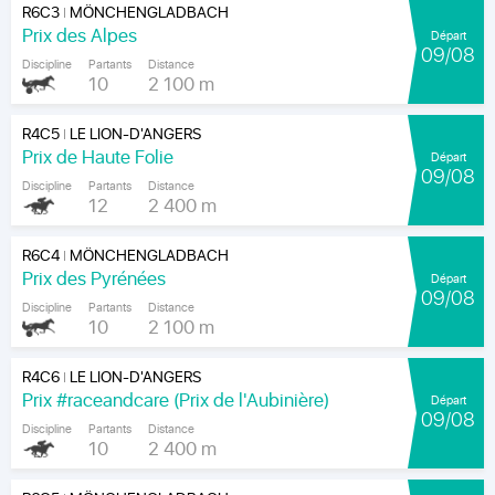
R6C3
MÖNCHENGLADBACH
|
Prix des Alpes
Départ
09/08
Discipline
Partants
Distance
10
2 100 m
R4C5
LE LION-D'ANGERS
|
Prix de Haute Folie
Départ
09/08
Discipline
Partants
Distance
12
2 400 m
R6C4
MÖNCHENGLADBACH
|
Prix des Pyrénées
Départ
09/08
Discipline
Partants
Distance
10
2 100 m
R4C6
LE LION-D'ANGERS
|
Prix #raceandcare (Prix de l'Aubinière)
Départ
09/08
Discipline
Partants
Distance
10
2 400 m