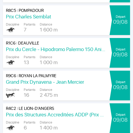
R8C5
POMPADOUR
|
Prix Charles Semblat
Départ
09/08
Discipline
Partants
Distance
7
1 600 m
R1C6
DEAUVILLE
|
Prix du Cercle - Hipodromo Palermo 150 Aniversario
Départ
09/08
Discipline
Partants
Distance
13
1 000 m
R9C6
ROYAN LA PALMYRE
|
Grand Prix Dynavena - Jean Mercier
Départ
09/08
Discipline
Partants
Distance
16
2 475 m
R4C2
LE LION-D'ANGERS
|
Prix des Structures Accreditées ADDP (Prix Léon Carabin)
Départ
09/08
Discipline
Partants
Distance
6
1 400 m