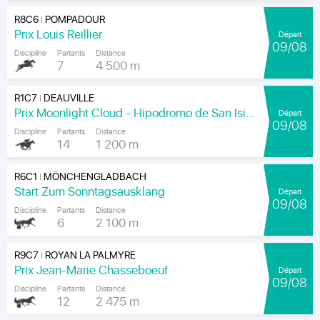
R8C6
POMPADOUR
|
Prix Louis Reillier
Départ
09/08
Discipline
Partants
Distance
7
4 500 m
R1C7
DEAUVILLE
|
Prix Moonlight Cloud - Hipodromo de San Isidro
Départ
09/08
Discipline
Partants
Distance
14
1 200 m
R6C1
MÖNCHENGLADBACH
|
Start Zum Sonntagsausklang
Départ
09/08
Discipline
Partants
Distance
6
2 100 m
R9C7
ROYAN LA PALMYRE
|
Prix Jean-Marie Chasseboeuf
Départ
09/08
Discipline
Partants
Distance
12
2 475 m