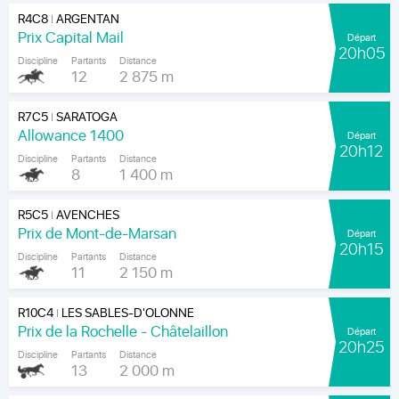
R4C8
ARGENTAN
|
Prix Capital Mail
Départ
20h05
Discipline
Partants
Distance
12
2 875 m
R7C5
SARATOGA
|
Allowance 1400
Départ
20h12
Discipline
Partants
Distance
8
1 400 m
R5C5
AVENCHES
|
Prix de Mont-de-Marsan
Départ
20h15
Discipline
Partants
Distance
11
2 150 m
R10C4
LES SABLES-D'OLONNE
|
Prix de la Rochelle - Châtelaillon
Départ
20h25
Discipline
Partants
Distance
13
2 000 m