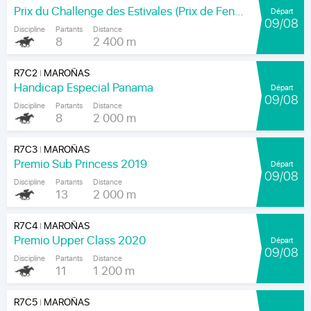
Prix du Challenge des Estivales (Prix de Feneu)
Départ
09/08
Discipline
Partants
Distance
8
2 400 m
R7C2
MAROÑAS
|
Handicap Especial Panama
Départ
09/08
Discipline
Partants
Distance
8
2 000 m
R7C3
MAROÑAS
|
Premio Sub Princess 2019
Départ
09/08
Discipline
Partants
Distance
13
2 000 m
R7C4
MAROÑAS
|
Premio Upper Class 2020
Départ
09/08
Discipline
Partants
Distance
11
1 200 m
R7C5
MAROÑAS
|