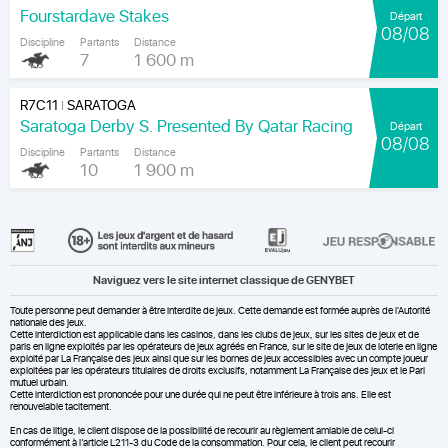
Fourstardave Stakes
Départ
08/08
Discipline
Partants
Distance
7
1 600 m
R7C11
SARATOGA
|
Saratoga Derby S. Presented By Qatar Racing
Départ
08/08
Discipline
Partants
Distance
10
1 900 m
Naviguez vers le site internet classique de GENYBET
Toute personne peut demander à être interdite de jeux. Cette demande est formée auprès de l'Autorité
nationale des jeux.
Cette interdiction est applicable dans les casinos, dans les clubs de jeux, sur les sites de jeux et de
paris en ligne exploités par les opérateurs de jeux agréés en France, sur le site de jeux de loterie en ligne
exploité par La Française des jeux ainsi que sur les bornes de jeux accessibles avec un compte joueur
exploitées par les opérateurs titulaires de droits exclusifs, notamment La Française des jeux et le Pari
mutuel urbain.
Cette interdiction est prononcée pour une durée qui ne peut être inférieure à trois ans. Elle est
renouvelable tacitement.
En cas de litige, le client dispose de la possibilité de recourir au règlement amiable de celui-ci
conformément à l’article L211-3 du Code de la consommation. Pour cela, le client peut recourir