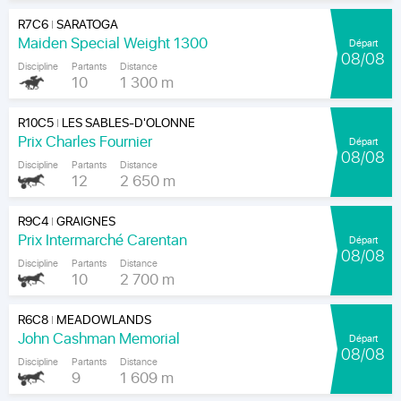
R7C6
SARATOGA
|
Maiden Special Weight 1300
Départ
08/08
Discipline
Partants
Distance
10
1 300 m
R10C5
LES SABLES-D'OLONNE
|
Prix Charles Fournier
Départ
08/08
Discipline
Partants
Distance
12
2 650 m
R9C4
GRAIGNES
|
Prix Intermarché Carentan
Départ
08/08
Discipline
Partants
Distance
10
2 700 m
R6C8
MEADOWLANDS
|
John Cashman Memorial
Départ
08/08
Discipline
Partants
Distance
9
1 609 m