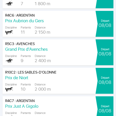
7
1 800 m
R4C6
ARGENTAN
|
Prix Aubrion du Gers
Départ
08/08
Discipline
Partants
Distance
11
2 150 m
R5C3
AVENCHES
|
Grand Prix d'Avenches
Départ
08/08
Discipline
Partants
Distance
9
2 400 m
R10C2
LES SABLES-D'OLONNE
|
Prix de Niort
Départ
08/08
Discipline
Partants
Distance
10
2 000 m
R4C7
ARGENTAN
|
Prix Just A Gigolo
Départ
08/08
Discipline
Partants
Distance