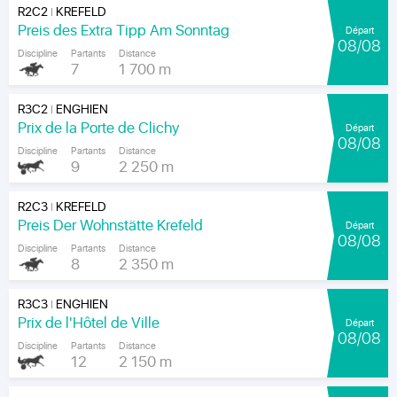
R2C2
KREFELD
|
Preis des Extra Tipp Am Sonntag
Départ
08/08
Discipline
Partants
Distance
7
1 700 m
R3C2
ENGHIEN
|
Prix de la Porte de Clichy
Départ
08/08
Discipline
Partants
Distance
9
2 250 m
R2C3
KREFELD
|
Preis Der Wohnstätte Krefeld
Départ
08/08
Discipline
Partants
Distance
8
2 350 m
R3C3
ENGHIEN
|
Prix de l'Hôtel de Ville
Départ
08/08
Discipline
Partants
Distance
12
2 150 m