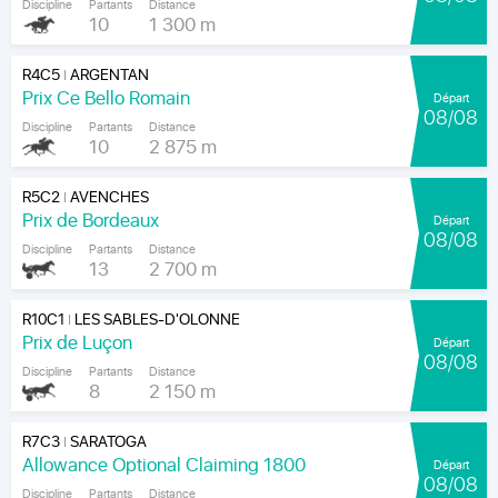
Discipline
Partants
Distance
10
1 300 m
R4C5
ARGENTAN
|
Prix Ce Bello Romain
Départ
08/08
Discipline
Partants
Distance
10
2 875 m
R5C2
AVENCHES
|
Prix de Bordeaux
Départ
08/08
Discipline
Partants
Distance
13
2 700 m
R10C1
LES SABLES-D'OLONNE
|
Prix de Luçon
Départ
08/08
Discipline
Partants
Distance
8
2 150 m
R7C3
SARATOGA
|
Allowance Optional Claiming 1800
Départ
08/08
Discipline
Partants
Distance