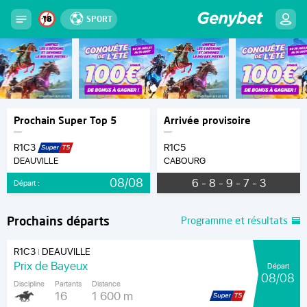
SPORT
Prochain Super Top 5
Arrivée provisoire
R1C3
R1C5
DEAUVILLE
CABOURG
08/08
6 - 8 - 9 - 7 - 3
Départ :
Prochains départs
Programme et résultats
R1C3
DEAUVILLE
|
Prix de Bayeux
Départ
08/08
Discipline
Partants
Distance
16
1 600 m