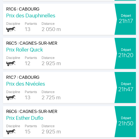
R1C6
CABOURG
|
Prix des Dauphinelles
Départ
21h17
Discipline
Partants
Distance
13
2 050 m
R6C5
CAGNES-SUR-MER
|
Prix Roller Quick
Départ
21h20
Discipline
Partants
Distance
12
2 925 m
R1C7
CABOURG
|
Prix des Nivéoles
Départ
21h47
Discipline
Partants
Distance
13
2 725 m
R6C6
CAGNES-SUR-MER
|
Prix Esther Duflo
Départ
21h50
Discipline
Partants
Distance
15
2 925 m