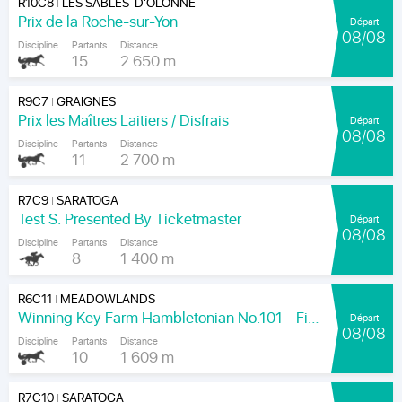
R10C8
LES SABLES-D'OLONNE
|
Prix de la Roche-sur-Yon
Départ
08/08
Discipline
Partants
Distance
15
2 650 m
R9C7
GRAIGNES
|
Prix les Maîtres Laitiers / Disfrais
Départ
08/08
Discipline
Partants
Distance
11
2 700 m
R7C9
SARATOGA
|
Test S. Presented By Ticketmaster
Départ
08/08
Discipline
Partants
Distance
8
1 400 m
R6C11
MEADOWLANDS
|
Winning Key Farm Hambletonian No.101 - Final
Départ
08/08
Discipline
Partants
Distance
10
1 609 m
R7C10
SARATOGA
|