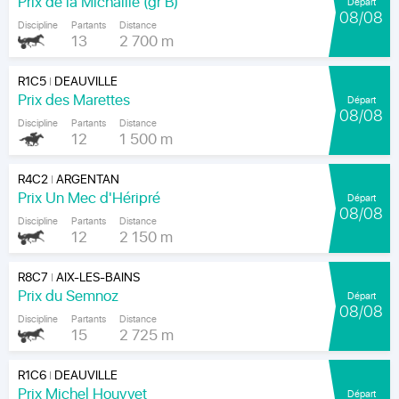
Prix de la Michaille (gr B)
Départ
08/08
Discipline
Partants
Distance
13
2 700 m
R1C5
DEAUVILLE
|
Prix des Marettes
Départ
08/08
Discipline
Partants
Distance
12
1 500 m
R4C2
ARGENTAN
|
Prix Un Mec d'Héripré
Départ
08/08
Discipline
Partants
Distance
12
2 150 m
R8C7
AIX-LES-BAINS
|
Prix du Semnoz
Départ
08/08
Discipline
Partants
Distance
15
2 725 m
R1C6
DEAUVILLE
|
Prix Michel Houyvet
Départ