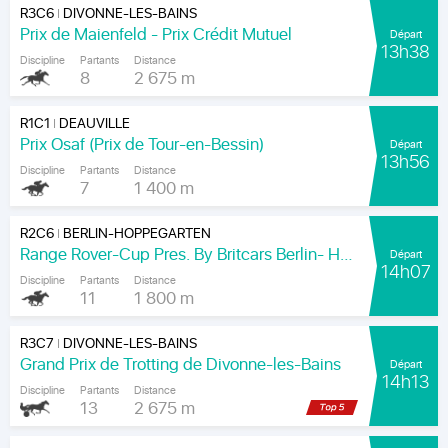
R3C6
DIVONNE-LES-BAINS
|
Prix de Maienfeld - Prix Crédit Mutuel
Départ
13h38
Discipline
Partants
Distance
8
2 675 m
R1C1
DEAUVILLE
|
Prix Osaf (Prix de Tour-en-Bessin)
Départ
13h56
Discipline
Partants
Distance
7
1 400 m
R2C6
BERLIN-HOPPEGARTEN
|
Range Rover-Cup Pres. By Britcars Berlin- Hoppegartener Stutenp.
Départ
14h07
Discipline
Partants
Distance
11
1 800 m
R3C7
DIVONNE-LES-BAINS
|
Grand Prix de Trotting de Divonne-les-Bains
Départ
14h13
Discipline
Partants
Distance
13
2 675 m