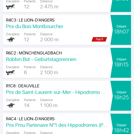
Discipline
Partants
Distance
12
2 475 m
R4C3
LE LION-D'ANGERS
|
Prix du Bois Montbourcher
Départ
18h07
Discipline
Partants
Distance
12
2 000 m
R6C2
MÖNCHENGLADBACH
|
Robbin Bot - Geburtstagsrennen
Départ
18h15
Discipline
Partants
Distance
6
2 100 m
R1C8
DEAUVILLE
|
Prix de Saint-Laurent-sur-Mer - Hipodromo de Maronas
Départ
18h25
Discipline
Partants
Distance
14
1 100 m
R4C4
LE LION-D'ANGERS
|
Prix Pmu Partenaire N°1 des Hippodromes (Prix du Moulin de Varennes)
Départ
18h42
Discipline
Partants
Distance