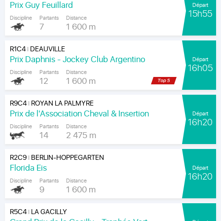
Prix Guy Feuillard
Départ
15h55
Discipline
Partants
Distance
7
1 600 m
R1C4
DEAUVILLE
|
Prix Daphnis - Jockey Club Argentino
Départ
16h05
Discipline
Partants
Distance
12
1 600 m
R9C4
ROYAN LA PALMYRE
|
Prix de l'Association Cheval & Insertion
Départ
16h20
Discipline
Partants
Distance
14
2 475 m
R2C9
BERLIN-HOPPEGARTEN
|
Florida Eis
Départ
16h20
Discipline
Partants
Distance
9
1 600 m
R5C4
LA GACILLY
|