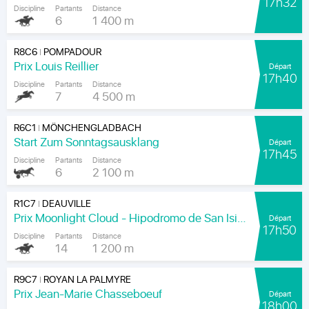
17h32
Discipline
Partants
Distance
6
1 400 m
R8C6
POMPADOUR
|
Prix Louis Reillier
Départ
17h40
Discipline
Partants
Distance
7
4 500 m
R6C1
MÖNCHENGLADBACH
|
Start Zum Sonntagsausklang
Départ
17h45
Discipline
Partants
Distance
6
2 100 m
R1C7
DEAUVILLE
|
Prix Moonlight Cloud - Hipodromo de San Isidro
Départ
17h50
Discipline
Partants
Distance
14
1 200 m
R9C7
ROYAN LA PALMYRE
|
Prix Jean-Marie Chasseboeuf
Départ
18h00