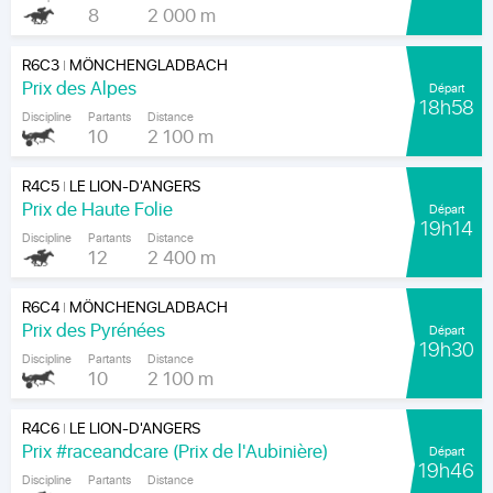
8
2 000 m
R6C3
MÖNCHENGLADBACH
|
Prix des Alpes
Départ
18h58
Discipline
Partants
Distance
10
2 100 m
R4C5
LE LION-D'ANGERS
|
Prix de Haute Folie
Départ
19h14
Discipline
Partants
Distance
12
2 400 m
R6C4
MÖNCHENGLADBACH
|
Prix des Pyrénées
Départ
19h30
Discipline
Partants
Distance
10
2 100 m
R4C6
LE LION-D'ANGERS
|
Prix #raceandcare (Prix de l'Aubinière)
Départ
19h46
Discipline
Partants
Distance