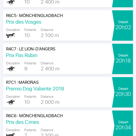
10
2 400 m
R6C5
MÖNCHENGLADBACH
|
Prix des Vosges
Départ
20h02
Discipline
Partants
Distance
10
2 100 m
R4C7
LE LION-D'ANGERS
|
Prix Pas Robin
Départ
20h18
Discipline
Partants
Distance
9
2 400 m
R7C1
MAROÑAS
|
Premio Dog Valiente 2018
Départ
20h30
Discipline
Partants
Distance
10
2 000 m
R6C6
MÖNCHENGLADBACH
|
Prix des Cimes
Départ
20h34
Discipline
Partants
Distance
7
2 100 m