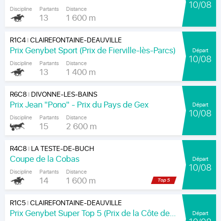
10/08
Discipline
Partants
Distance
13
1 600 m
R1C4
CLAIREFONTAINE-DEAUVILLE
|
Prix Genybet Sport (Prix de Fierville-lès-Parcs)
Départ
10/08
Discipline
Partants
Distance
13
1 400 m
R6C8
DIVONNE-LES-BAINS
|
Prix Jean "Pono" - Prix du Pays de Gex
Départ
10/08
Discipline
Partants
Distance
15
2 600 m
R4C8
LA TESTE-DE-BUCH
|
Coupe de la Cobas
Départ
10/08
Discipline
Partants
Distance
14
1 600 m
R1C5
CLAIREFONTAINE-DEAUVILLE
|
Prix Genybet Super Top 5 (Prix de la Côte de Nacre)
Départ