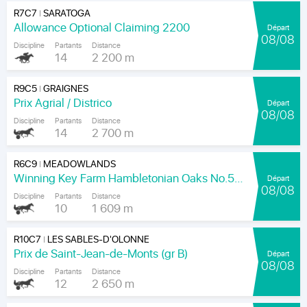
R7C7
SARATOGA
|
Allowance Optional Claiming 2200
Départ
08/08
Discipline
Partants
Distance
14
2 200 m
R9C5
GRAIGNES
|
Prix Agrial / Districo
Départ
08/08
Discipline
Partants
Distance
14
2 700 m
R6C9
MEADOWLANDS
|
Winning Key Farm Hambletonian Oaks No.56 - Final
Départ
08/08
Discipline
Partants
Distance
10
1 609 m
R10C7
LES SABLES-D'OLONNE
|
Prix de Saint-Jean-de-Monts (gr B)
Départ
08/08
Discipline
Partants
Distance
12
2 650 m