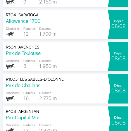
9
2 150 m
R7C4
SARATOGA
|
Allowance 1700
Départ
08/08
Discipline
Partants
Distance
12
1 700 m
R5C4
AVENCHES
|
Prix de Toulouse
Départ
08/08
Discipline
Partants
Distance
8
1 950 m
R10C3
LES SABLES-D'OLONNE
|
Prix de Challans
Départ
08/08
Discipline
Partants
Distance
16
2 775 m
R4C8
ARGENTAN
|
Prix Capital Mail
Départ
08/08
Discipline
Partants
Distance
12
2 875 m