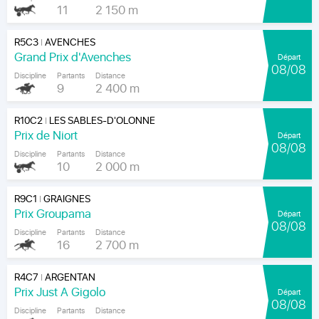
11
2 150 m
R5C3
AVENCHES
|
Grand Prix d'Avenches
Départ
08/08
Discipline
Partants
Distance
9
2 400 m
R10C2
LES SABLES-D'OLONNE
|
Prix de Niort
Départ
08/08
Discipline
Partants
Distance
10
2 000 m
R9C1
GRAIGNES
|
Prix Groupama
Départ
08/08
Discipline
Partants
Distance
16
2 700 m
R4C7
ARGENTAN
|
Prix Just A Gigolo
Départ
08/08
Discipline
Partants
Distance