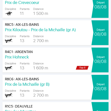
Prix de Crevecoeur
Départ
08/08
Discipline
Partants
Distance
11
1 500 m
R8C5
AIX-LES-BAINS
|
Prix Kiloutou - Prix de la Michaille (gr A)
Départ
08/08
Discipline
Partants
Distance
13
2 700 m
R4C1
ARGENTAN
|
Prix Hohneck
Départ
08/08
Discipline
Partants
Distance
13
1 609 m
R8C6
AIX-LES-BAINS
|
Prix de la Michaille (gr B)
Départ
08/08
Discipline
Partants
Distance
13
2 700 m
R1C5
DEAUVILLE
|