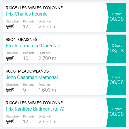
R10C5
LES SABLES-D'OLONNE
|
Prix Charles Fournier
Départ
08/08
Discipline
Partants
Distance
12
2 650 m
R9C4
GRAIGNES
|
Prix Intermarché Carentan
Départ
08/08
Discipline
Partants
Distance
10
2 700 m
R6C8
MEADOWLANDS
|
John Cashman Memorial
Départ
08/08
Discipline
Partants
Distance
9
1 609 m
R10C6
LES SABLES-D'OLONNE
|
Prix Rantière Batiment (gr A)
Départ
08/08
Discipline
Partants
Distance
12
2 650 m