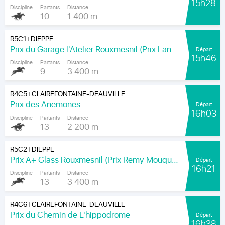
15h28
Discipline
Partants
Distance
10
1 400 m
R5C1
DIEPPE
|
Prix du Garage l'Atelier Rouxmesnil (Prix Lands End)
Départ
15h46
Discipline
Partants
Distance
9
3 400 m
R4C5
CLAIREFONTAINE-DEAUVILLE
|
Prix des Anemones
Départ
16h03
Discipline
Partants
Distance
13
2 200 m
R5C2
DIEPPE
|
Prix A+ Glass Rouxmesnil (Prix Remy Mouquet)
Départ
16h21
Discipline
Partants
Distance
13
3 400 m
R4C6
CLAIREFONTAINE-DEAUVILLE
|
Prix du Chemin de L'hippodrome
Départ
16h38