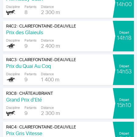
14h00
Discipline
Partants
Distance
8
2 300 m
R4C2
CLAIREFONTAINE-DEAUVILLE
|
Prix des Glaieuls
Départ
14h18
Discipline
Partants
Distance
9
2 400 m
R4C3
CLAIREFONTAINE-DEAUVILLE
|
Prix du Quai Au Coq
Départ
14h53
Discipline
Partants
Distance
9
1 400 m
R3C8
CHÂTEAUBRIANT
|
Grand Prix d'Eté
Départ
15h10
Discipline
Partants
Distance
9
2 300 m
R4C4
CLAIREFONTAINE-DEAUVILLE
|
Prix Gris Vitesse
Départ