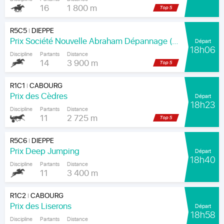
16
1 800 m
R5C5
DIEPPE
|
Prix Société Nouvelle Abraham Dépannage (Prix Arenice)
Départ
18h06
Discipline
Partants
Distance
14
3 900 m
R1C1
CABOURG
|
Prix des Cèdres
Départ
18h23
Discipline
Partants
Distance
11
2 725 m
R5C6
DIEPPE
|
Prix Deep Jumping
Départ
18h40
Discipline
Partants
Distance
11
3 400 m
R1C2
CABOURG
|
Prix des Liserons
Départ
18h58
Discipline
Partants
Distance