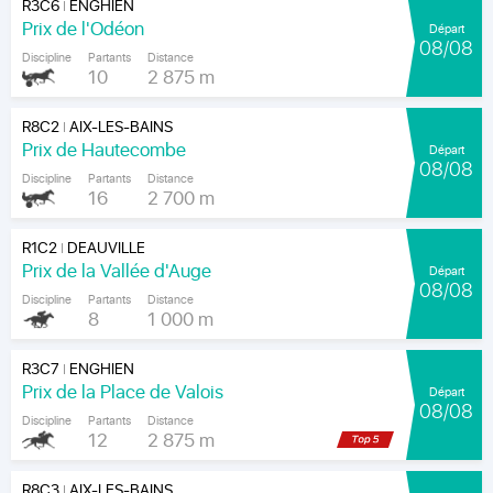
R3C6
ENGHIEN
|
Prix de l'Odéon
Départ
08/08
Discipline
Partants
Distance
10
2 875 m
R8C2
AIX-LES-BAINS
|
Prix de Hautecombe
Départ
08/08
Discipline
Partants
Distance
16
2 700 m
R1C2
DEAUVILLE
|
Prix de la Vallée d'Auge
Départ
08/08
Discipline
Partants
Distance
8
1 000 m
R3C7
ENGHIEN
|
Prix de la Place de Valois
Départ
08/08
Discipline
Partants
Distance
12
2 875 m
R8C3
AIX-LES-BAINS
|