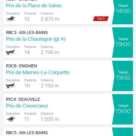
Prix de la Place de Valois
Départ
14h50
Discipline
Partants
Distance
12
2 875 m
R8C3
AIX-LES-BAINS
|
Prix de la Chautagne (gr A)
Départ
15h00
Discipline
Partants
Distance
14
2 700 m
R3C8
ENGHIEN
|
Prix de Marnes-La-Coquette
Départ
15h32
Discipline
Partants
Distance
10
2 150 m
R1C4
DEAUVILLE
|
Prix de Crevecoeur
Départ
15h50
Discipline
Partants
Distance
11
1 500 m
R8C5
AIX-LES-BAINS
|