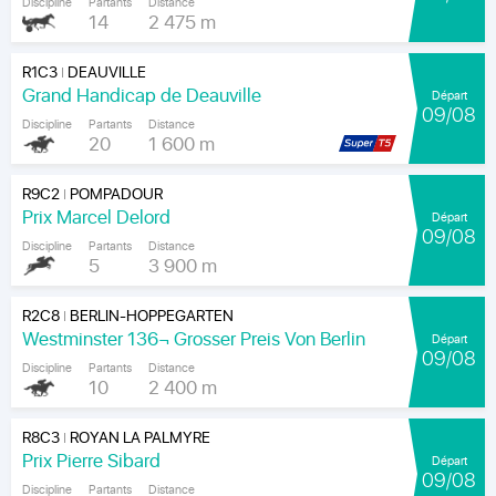
Discipline
Partants
Distance
14
2 475 m
R1C3
DEAUVILLE
|
Grand Handicap de Deauville
Départ
09/08
Discipline
Partants
Distance
20
1 600 m
R9C2
POMPADOUR
|
Prix Marcel Delord
Départ
09/08
Discipline
Partants
Distance
5
3 900 m
R2C8
BERLIN-HOPPEGARTEN
|
Westminster 136¬ Grosser Preis Von Berlin
Départ
09/08
Discipline
Partants
Distance
10
2 400 m
R8C3
ROYAN LA PALMYRE
|
Prix Pierre Sibard
Départ
09/08
Discipline
Partants
Distance