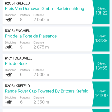
R2C5
KREFELD
|
Preis Von Domovari Gmbh - Badeinrichtung Auf Mass
Départ
13h22
Discipline
Partants
Distance
8
2 050 m
R3C5
ENGHIEN
|
Prix de la Porte de Plaisance
Départ
13h38
Discipline
Partants
Distance
9
2 875 m
R1C1
DEAUVILLE
|
Prix de Reux
Départ
13h58
Discipline
Partants
Distance
6
2 500 m
R2C6
KREFELD
|
Range Rover Cup Powered By Britcars Krefeld
Départ
14h00
Discipline
Partants
Distance
6
2 350 m