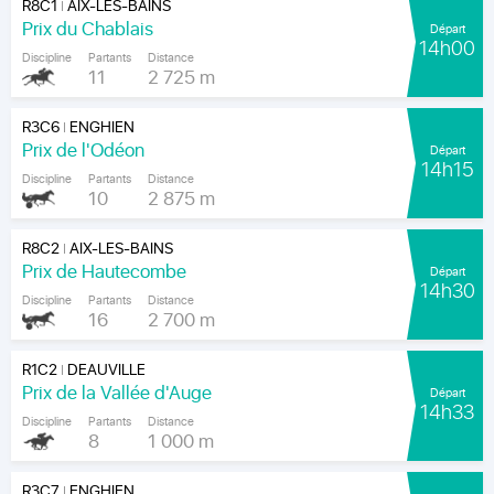
R8C1
AIX-LES-BAINS
|
Prix du Chablais
Départ
14h00
Discipline
Partants
Distance
11
2 725 m
R3C6
ENGHIEN
|
Prix de l'Odéon
Départ
14h15
Discipline
Partants
Distance
10
2 875 m
R8C2
AIX-LES-BAINS
|
Prix de Hautecombe
Départ
14h30
Discipline
Partants
Distance
16
2 700 m
R1C2
DEAUVILLE
|
Prix de la Vallée d'Auge
Départ
14h33
Discipline
Partants
Distance
8
1 000 m
R3C7
ENGHIEN
|