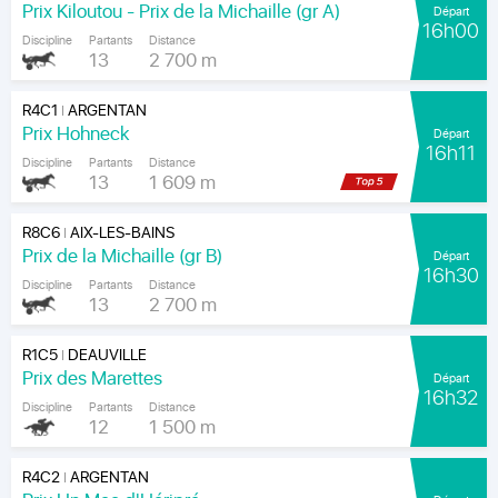
Prix Kiloutou - Prix de la Michaille (gr A)
Départ
16h00
Discipline
Partants
Distance
13
2 700 m
R4C1
ARGENTAN
|
Prix Hohneck
Départ
16h11
Discipline
Partants
Distance
13
1 609 m
R8C6
AIX-LES-BAINS
|
Prix de la Michaille (gr B)
Départ
16h30
Discipline
Partants
Distance
13
2 700 m
R1C5
DEAUVILLE
|
Prix des Marettes
Départ
16h32
Discipline
Partants
Distance
12
1 500 m
R4C2
ARGENTAN
|