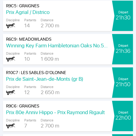
R9C5
GRAIGNES
|
Prix Agrial / Districo
Départ
21h30
Discipline
Partants
Distance
14
2 700 m
R6C9
MEADOWLANDS
|
Winning Key Farm Hambletonian Oaks No.56 - Final
Départ
21h36
Discipline
Partants
Distance
10
1 609 m
R10C7
LES SABLES-D'OLONNE
|
Prix de Saint-Jean-de-Monts (gr B)
Départ
21h50
Discipline
Partants
Distance
12
2 650 m
R9C6
GRAIGNES
|
Prix 80e Anniv Hippo - Prix Raymond Rigault
Départ
22h00
Discipline
Partants
Distance
7
2 700 m