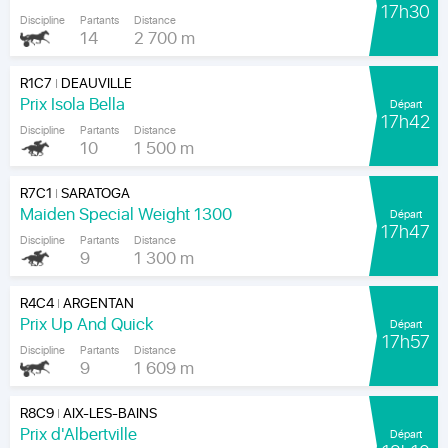
17h30
Discipline
Partants
Distance
14
2 700 m
R1C7
DEAUVILLE
|
Prix Isola Bella
Départ
17h42
Discipline
Partants
Distance
10
1 500 m
R7C1
SARATOGA
|
Maiden Special Weight 1300
Départ
17h47
Discipline
Partants
Distance
9
1 300 m
R4C4
ARGENTAN
|
Prix Up And Quick
Départ
17h57
Discipline
Partants
Distance
9
1 609 m
R8C9
AIX-LES-BAINS
|
Prix d'Albertville
Départ