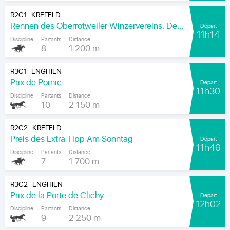
R2C1
KREFELD
|
Rennen des Oberrotweiler Winzervereins. Der Klassiker Am Kaiser.
Départ
11h14
Discipline
Partants
Distance
8
1 200 m
R3C1
ENGHIEN
|
Prix de Pornic
Départ
11h30
Discipline
Partants
Distance
10
2 150 m
R2C2
KREFELD
|
Preis des Extra Tipp Am Sonntag
Départ
11h46
Discipline
Partants
Distance
7
1 700 m
R3C2
ENGHIEN
|
Prix de la Porte de Clichy
Départ
12h02
Discipline
Partants
Distance
9
2 250 m