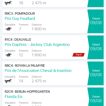
16
2 475 m
R9C3
POMPADOUR
|
Prix Guy Feuillard
Départ
09/08
Discipline
Partants
Distance
7
1 600 m
R1C4
DEAUVILLE
|
Prix Daphnis - Jockey Club Argentino
Départ
09/08
Discipline
Partants
Distance
12
1 600 m
R8C4
ROYAN LA PALMYRE
|
Prix de l'Association Cheval & Insertion
Départ
09/08
Discipline
Partants
Distance
14
2 475 m
R2C9
BERLIN-HOPPEGARTEN
|
Florida Eis
Départ
09/08
Discipline
Partants
Distance