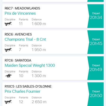
R6C7
MEADOWLANDS
|
Prix de Vincennes
Départ
20h34
Discipline
Partants
Distance
11
1 609 m
R5C6
AVENCHES
|
Champions Trial - 8 Cnt
Départ
20h45
Discipline
Partants
Distance
7
1 950 m
R7C6
SARATOGA
|
Maiden Special Weight 1300
Départ
20h49
Discipline
Partants
Distance
10
1 300 m
R10C5
LES SABLES-D'OLONNE
|
Prix Charles Fournier
Départ
20h50
Discipline
Partants
Distance
12
2 650 m