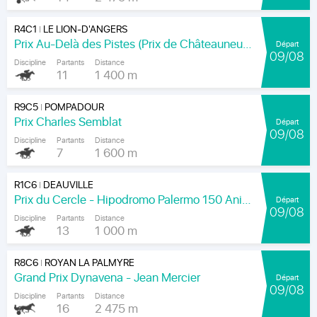
R4C1
LE LION-D'ANGERS
|
Prix Au-Delà des Pistes (Prix de Châteauneuf-sur-Sarthe)
Départ
09/08
Discipline
Partants
Distance
11
1 400 m
R9C5
POMPADOUR
|
Prix Charles Semblat
Départ
09/08
Discipline
Partants
Distance
7
1 600 m
R1C6
DEAUVILLE
|
Prix du Cercle - Hipodromo Palermo 150 Aniversario
Départ
09/08
Discipline
Partants
Distance
13
1 000 m
R8C6
ROYAN LA PALMYRE
|
Grand Prix Dynavena - Jean Mercier
Départ
09/08
Discipline
Partants
Distance
16
2 475 m