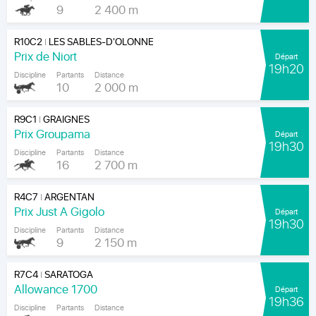
9
2 400 m
R10C2
LES SABLES-D'OLONNE
|
Prix de Niort
Départ
19h20
Discipline
Partants
Distance
10
2 000 m
R9C1
GRAIGNES
|
Prix Groupama
Départ
19h30
Discipline
Partants
Distance
16
2 700 m
R4C7
ARGENTAN
|
Prix Just A Gigolo
Départ
19h30
Discipline
Partants
Distance
9
2 150 m
R7C4
SARATOGA
|
Allowance 1700
Départ
19h36
Discipline
Partants
Distance