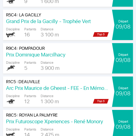
9
1 600 m
R5C4
LA GACILLY
|
Grand Prix de la Gacilly - Trophée Vert
Départ
09/08
Discipline
Partants
Distance
16
3 100 m
R9C4
POMPADOUR
|
Prix Dominique Marcilhacy
Départ
09/08
Discipline
Partants
Distance
5
3 900 m
R1C5
DEAUVILLE
|
Arc Prix Maurice de Gheest - FEE - En Mémoire de Louis Romanet
Départ
09/08
Discipline
Partants
Distance
12
1 300 m
R8C5
ROYAN LA PALMYRE
|
Prix Futuroscope Xperiences - René Monory
Départ
09/08
Discipline
Partants
Distance
14
2 475 m