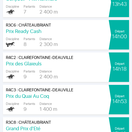
13h43
Discipline
Partants
Distance
7
2 400 m
R3C6
CHÂTEAUBRIANT
|
Prix Ready Cash
Départ
14h00
Discipline
Partants
Distance
8
2 300 m
R4C2
CLAIREFONTAINE-DEAUVILLE
|
Prix des Glaieuls
Départ
14h18
Discipline
Partants
Distance
9
2 400 m
R4C3
CLAIREFONTAINE-DEAUVILLE
|
Prix du Quai Au Coq
Départ
14h53
Discipline
Partants
Distance
9
1 400 m
R3C8
CHÂTEAUBRIANT
|
Grand Prix d'Eté
Départ