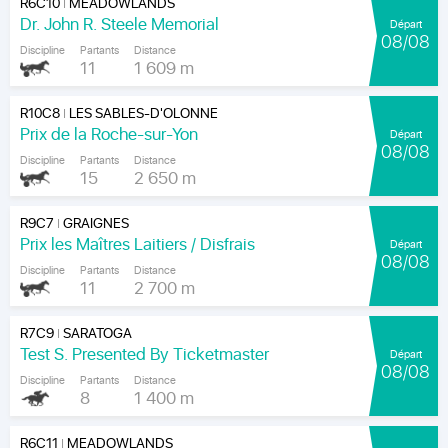
R6C10
MEADOWLANDS
|
Dr. John R. Steele Memorial
Départ
08/08
Discipline
Partants
Distance
11
1 609 m
R10C8
LES SABLES-D'OLONNE
|
Prix de la Roche-sur-Yon
Départ
08/08
Discipline
Partants
Distance
15
2 650 m
R9C7
GRAIGNES
|
Prix les Maîtres Laitiers / Disfrais
Départ
08/08
Discipline
Partants
Distance
11
2 700 m
R7C9
SARATOGA
|
Test S. Presented By Ticketmaster
Départ
08/08
Discipline
Partants
Distance
8
1 400 m
R6C11
MEADOWLANDS
|