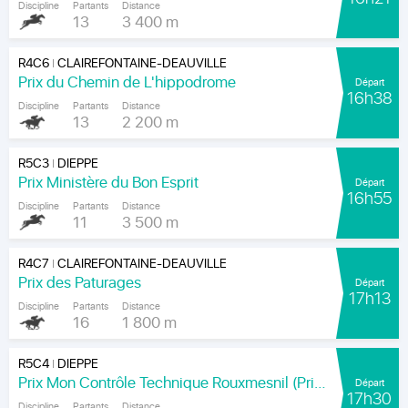
Discipline
Partants
Distance
13
3 400 m
R4C6
CLAIREFONTAINE-DEAUVILLE
|
Prix du Chemin de L'hippodrome
Départ
16h38
Discipline
Partants
Distance
13
2 200 m
R5C3
DIEPPE
|
Prix Ministère du Bon Esprit
Départ
16h55
Discipline
Partants
Distance
11
3 500 m
R4C7
CLAIREFONTAINE-DEAUVILLE
|
Prix des Paturages
Départ
17h13
Discipline
Partants
Distance
16
1 800 m
R5C4
DIEPPE
|
Prix Mon Contrôle Technique Rouxmesnil (Prix Jean de la Rochefoucauld)
Départ
17h30
Discipline
Partants
Distance