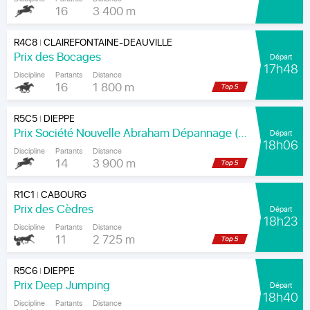
16
3 400 m
R4C8
CLAIREFONTAINE-DEAUVILLE
|
Prix des Bocages
Départ
17h48
Discipline
Partants
Distance
16
1 800 m
R5C5
DIEPPE
|
Prix Société Nouvelle Abraham Dépannage (Prix Arenice)
Départ
18h06
Discipline
Partants
Distance
14
3 900 m
R1C1
CABOURG
|
Prix des Cèdres
Départ
18h23
Discipline
Partants
Distance
11
2 725 m
R5C6
DIEPPE
|
Prix Deep Jumping
Départ
18h40
Discipline
Partants
Distance