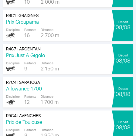
10
2 000 m
R9C1
GRAIGNES
|
Prix Groupama
Départ
08/08
Discipline
Partants
Distance
16
2 700 m
R4C7
ARGENTAN
|
Prix Just A Gigolo
Départ
08/08
Discipline
Partants
Distance
9
2 150 m
R7C4
SARATOGA
|
Allowance 1700
Départ
08/08
Discipline
Partants
Distance
12
1 700 m
R5C4
AVENCHES
|
Prix de Toulouse
Départ
08/08
Discipline
Partants
Distance
8
1 950 m