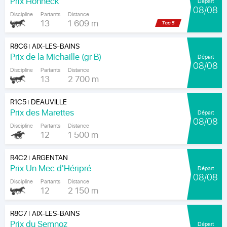
Prix Hohneck
Départ
08/08
Discipline
Partants
Distance
13
1 609 m
R8C6
AIX-LES-BAINS
|
Prix de la Michaille (gr B)
Départ
08/08
Discipline
Partants
Distance
13
2 700 m
R1C5
DEAUVILLE
|
Prix des Marettes
Départ
08/08
Discipline
Partants
Distance
12
1 500 m
R4C2
ARGENTAN
|
Prix Un Mec d'Héripré
Départ
08/08
Discipline
Partants
Distance
12
2 150 m
R8C7
AIX-LES-BAINS
|
Prix du Semnoz
Départ