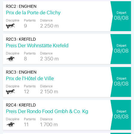
R3C2
ENGHIEN
|
Prix de la Porte de Clichy
Départ
08/08
Discipline
Partants
Distance
9
2 250 m
R2C3
KREFELD
|
Preis Der Wohnstätte Krefeld
Départ
08/08
Discipline
Partants
Distance
8
2 350 m
R3C3
ENGHIEN
|
Prix de l'Hôtel de Ville
Départ
08/08
Discipline
Partants
Distance
12
2 150 m
R2C4
KREFELD
|
Preis Der Rondo Food Gmbh & Co. Kg
Départ
08/08
Discipline
Partants
Distance
11
1 700 m