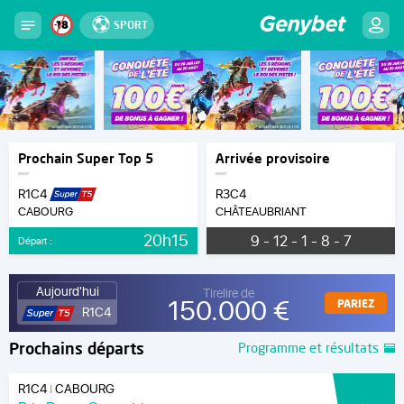
SPORT
Prochain Super Top 5
Arrivée provisoire
R1C4
R3C4
CABOURG
CHÂTEAUBRIANT
20h15
9 - 12 - 1 - 8 - 7
Départ :
Aujourd'hui
Tirelire de
150.000 €
PARIEZ
R1C4
Prochains départs
Programme et résultats
R1C4
CABOURG
|