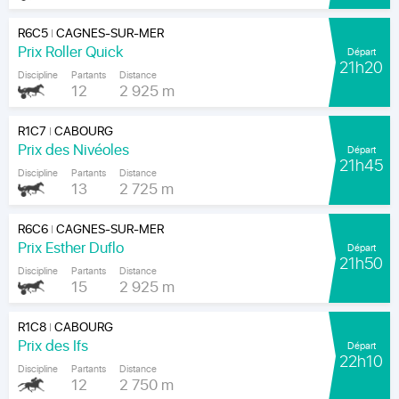
R6C5
CAGNES-SUR-MER
|
Prix Roller Quick
Départ
21h20
Discipline
Partants
Distance
12
2 925 m
R1C7
CABOURG
|
Prix des Nivéoles
Départ
21h45
Discipline
Partants
Distance
13
2 725 m
R6C6
CAGNES-SUR-MER
|
Prix Esther Duflo
Départ
21h50
Discipline
Partants
Distance
15
2 925 m
R1C8
CABOURG
|
Prix des Ifs
Départ
22h10
Discipline
Partants
Distance
12
2 750 m