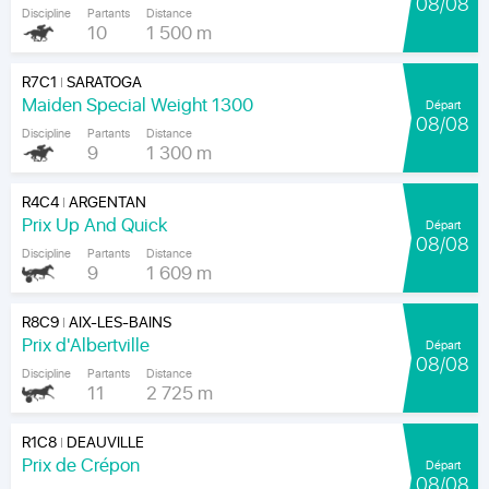
08/08
Discipline
Partants
Distance
10
1 500 m
R7C1
SARATOGA
|
Maiden Special Weight 1300
Départ
08/08
Discipline
Partants
Distance
9
1 300 m
R4C4
ARGENTAN
|
Prix Up And Quick
Départ
08/08
Discipline
Partants
Distance
9
1 609 m
R8C9
AIX-LES-BAINS
|
Prix d'Albertville
Départ
08/08
Discipline
Partants
Distance
11
2 725 m
R1C8
DEAUVILLE
|
Prix de Crépon
Départ
08/08