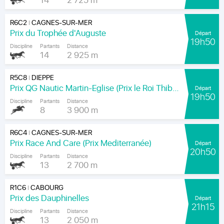
14
2 725 m
R6C2
CAGNES-SUR-MER
|
Prix du Trophée d'Auguste
Départ
19h50
Discipline
Partants
Distance
14
2 925 m
R5C8
DIEPPE
|
Prix QG Nautic Martin-Eglise (Prix le Roi Thibault)
Départ
19h50
Discipline
Partants
Distance
8
3 900 m
R6C4
CAGNES-SUR-MER
|
Prix Race And Care (Prix Mediterranée)
Départ
20h50
Discipline
Partants
Distance
13
2 700 m
R1C6
CABOURG
|
Prix des Dauphinelles
Départ
21h15
Discipline
Partants
Distance
13
2 050 m