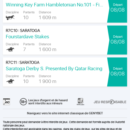
Winning Key Farm Hambletonian No.101 - Final
Départ
08/08
Discipline
Partants
Distance
10
1 609 m
R7C10
SARATOGA
|
Fourstardave Stakes
Départ
08/08
Discipline
Partants
Distance
7
1 600 m
R7C11
SARATOGA
|
Saratoga Derby S. Presented By Qatar Racing
Départ
08/08
Discipline
Partants
Distance
10
1 900 m
Naviguez vers le site internet classique de GENYBET
Toute personne peut demander à être interdite de jeux. Cette demande est formée auprès de l'Autorité
nationale des jeux.
Cette interdiction est applicable dans les casinos, dans les clubs de jeux, sur les sites de jeux et de