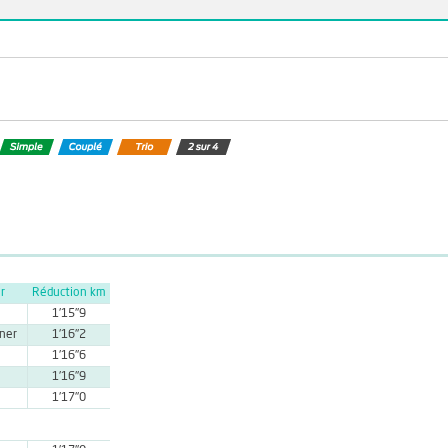
r
Réduction km
1'15''9
iner
1'16''2
1'16''6
1'16''9
1'17''0