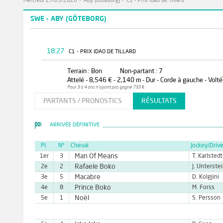
Mercredi 27/05/2026
>
Aby (Göteborg)
>
C1 - Prix Idao de Tillard
SWE - ABY (GÖTEBORG)
18:27
C1 - PRIX IDAO DE TILLARD
Terrain : Bon
Non-partant : 7
Attelé - 8,546 € - 2,140 m - Dur - Corde à gauche - Volté
Pour 3 à 4 ans n'ayant pas gagné 733 €.
PARTANTS / PRONOSTICS
RÉSULTATS
ARRIVÉE DÉFINITIVE
Pl.
N°
Cheval
Jockey/Drive
Man Of Means
1er
3
T. Karlstedt
Rafaele Boko
2e
2
J. Unterste
Macabre
3e
5
D. Kolgjini
Prince Boko
4e
8
M. Forss
Noël
5e
1
S. Persson