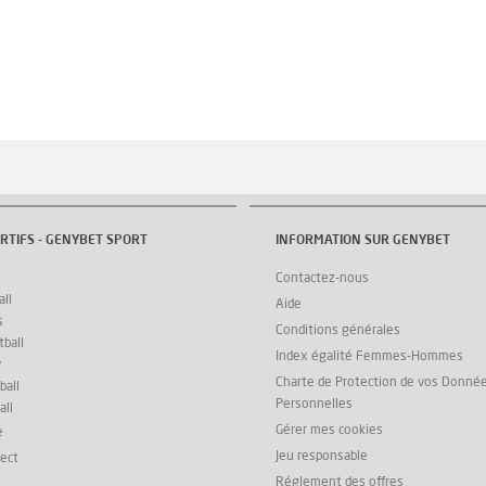
RTIFS - GENYBET SPORT
INFORMATION SUR GENYBET
Contactez-nous
ll
Aide
s
Conditions générales
ball
Index égalité Femmes-Hommes
y
Charte de Protection de vos Donné
ball
Personnelles
all
Gérer mes cookies
e
Jeu responsable
rect
Réglement des offres