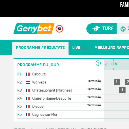
TURF
PROGRAMME / RÉSULTATS
LIVE
MEILLEURS RAPP
10h
11h
PROGRAMME DU JOUR
R1
Cabourg
Terminée
1
R2
Wolvega
Terminée
1
R3
Châteaubriant [Matinée]
Terminée
R4
Clairefontaine-Deauville
Terminée
R5
Dieppe
R6
Cagnes-sur-Mer