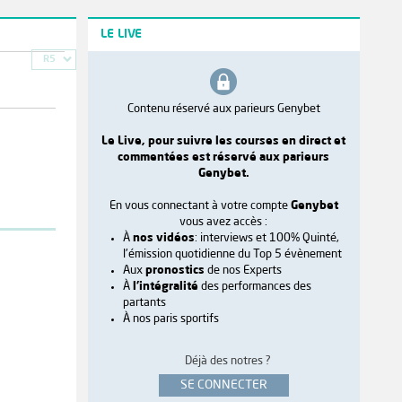
LE LIVE
R5
Contenu réservé aux parieurs Genybet
Le Live, pour suivre les courses en direct et
commentées est réservé aux parieurs
Genybet.
En vous connectant à votre compte
Genybet
vous avez accès :
À
nos vidéos
: interviews et 100% Quinté,
l'émission quotidienne du Top 5 évènement
Aux
pronostics
de nos Experts
À
l'intégralité
des performances des
partants
À nos paris sportifs
Déjà des notres ?
SE CONNECTER