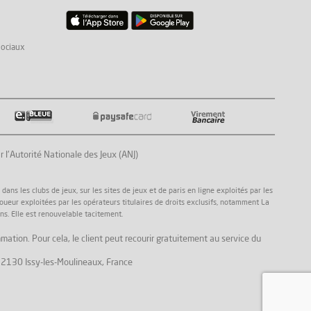
sociaux
Autorité Nationale des Jeux (ANJ)
ns les clubs de jeux, sur les sites de jeux et de paris en ligne exploités par les
joueur exploitées par les opérateurs titulaires de droits exclusifs, notamment La
ns. Elle est renouvelable tacitement.
mation. Pour cela, le client peut recourir gratuitement au service du
, 92130 Issy-les-Moulineaux, France