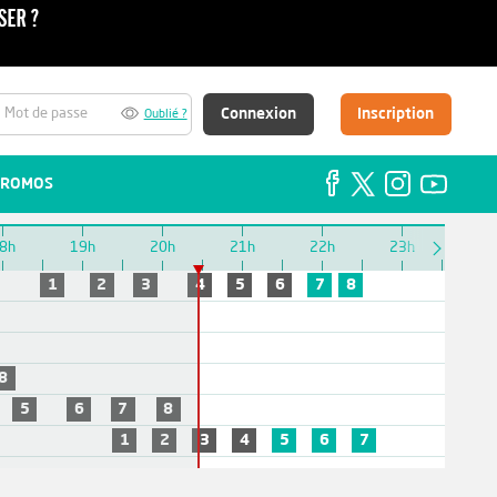
Connexion
Inscription
Oublié ?
ROMOS
8h
19h
20h
21h
22h
23h
1
2
3
4
5
6
7
8
8
5
6
7
8
1
2
3
4
5
6
7