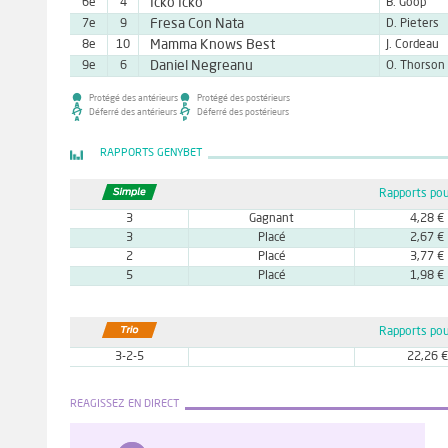
Icko Icko
6e
4
B. Goop
Fresa Con Nata
7e
9
D. Pieters
Mamma Knows Best
8e
10
J. Cordeau
Daniel Negreanu
9e
6
O. Thorson
Protégé des antérieurs
Protégé des postérieurs
Déferré des antérieurs
Déferré des postérieurs
RAPPORTS GENYBET
Rapports pou
3
Gagnant
4,28 €
3
Placé
2,67 €
2
Placé
3,77 €
5
Placé
1,98 €
Rapports pou
3-2-5
22,26 €
REAGISSEZ EN DIRECT