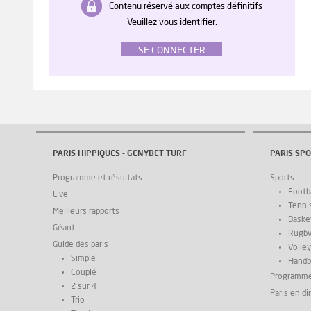
Contenu réservé aux comptes définitifs
Veuillez vous identifier.
SE CONNECTER
PARIS HIPPIQUES - GENYBET TURF
PARIS SPO
Programme et résultats
Sports
Footba
Live
Tenni
Meilleurs rapports
Basket
Géant
Rugb
Guide des paris
Volley
Simple
Handb
Couplé
Programm
2 sur 4
Paris en di
Trio