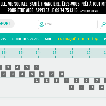
SPORT
ORTS
GUIDE DES PARIS
AIDE
LA CONQUÊTE DE L'ETÉ ☀️
P
12h
13h
14h
15h
16h
17h
1
2
3
4
5
6
2
3
4
5
6
7
8
1
2
3
4
5
6
7
1
2
3
4