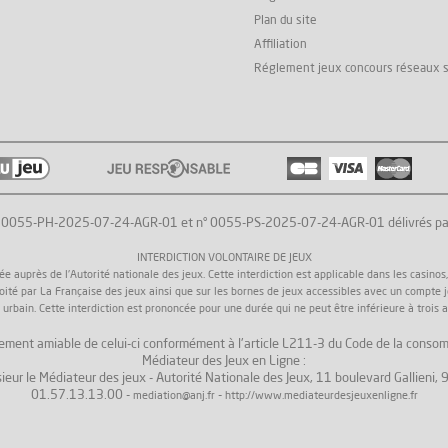
Plan du site
Affiliation
Réglement jeux concours réseaux 
° 0055-PH-2025-07-24-AGR-01 et n° 0055-PS-2025-07-24-AGR-01 délivrés par l'
INTERDICTION VOLONTAIRE DE JEUX
uprès de l'Autorité nationale des jeux. Cette interdiction est applicable dans les casinos, da
loité par La Française des jeux ainsi que sur les bornes de jeux accessibles avec un compte 
 urbain. Cette interdiction est prononcée pour une durée qui ne peut être inférieure à trois a
 règlement amiable de celui-ci conformément à l'article L211-3 du Code de la consom
Médiateur des Jeux en Ligne :
ieur le Médiateur des jeux - Autorité Nationale des Jeux, 11 boulevard Gallieni
01.57.13.13.00 -
-
mediation@anj.fr
http://www.mediateurdesjeuxenligne.fr