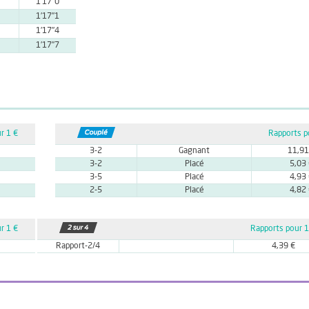
1'17''0
1'17''1
1'17''4
1'17''7
r 1 €
Rapports p
3-2
Gagnant
11,91
3-2
Placé
5,03
3-5
Placé
4,93
2-5
Placé
4,82
r 1 €
Rapports pour 1
Rapport-2/4
4,39 €