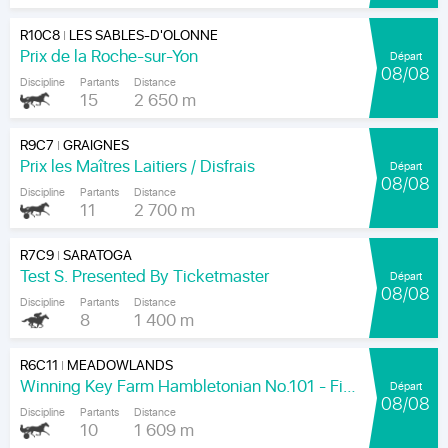
R10C8
LES SABLES-D'OLONNE
|
Prix de la Roche-sur-Yon
Départ
08/08
Discipline
Partants
Distance
15
2 650 m
R9C7
GRAIGNES
|
Prix les Maîtres Laitiers / Disfrais
Départ
08/08
Discipline
Partants
Distance
11
2 700 m
R7C9
SARATOGA
|
Test S. Presented By Ticketmaster
Départ
08/08
Discipline
Partants
Distance
8
1 400 m
R6C11
MEADOWLANDS
|
Winning Key Farm Hambletonian No.101 - Final
Départ
08/08
Discipline
Partants
Distance
10
1 609 m