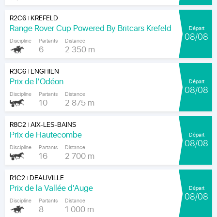
R2C6
KREFELD
|
Range Rover Cup Powered By Britcars Krefeld
Départ
08/08
Discipline
Partants
Distance
6
2 350 m
R3C6
ENGHIEN
|
Prix de l'Odéon
Départ
08/08
Discipline
Partants
Distance
10
2 875 m
R8C2
AIX-LES-BAINS
|
Prix de Hautecombe
Départ
08/08
Discipline
Partants
Distance
16
2 700 m
R1C2
DEAUVILLE
|
Prix de la Vallée d'Auge
Départ
08/08
Discipline
Partants
Distance
8
1 000 m