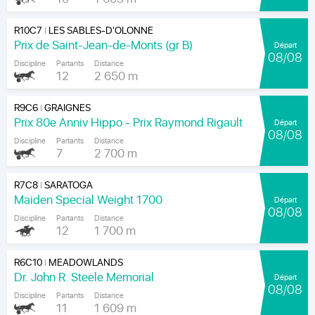
R10C7
LES SABLES-D'OLONNE
|
Prix de Saint-Jean-de-Monts (gr B)
Départ
08/08
Discipline
Partants
Distance
12
2 650 m
R9C6
GRAIGNES
|
Prix 80e Anniv Hippo - Prix Raymond Rigault
Départ
08/08
Discipline
Partants
Distance
7
2 700 m
R7C8
SARATOGA
|
Maiden Special Weight 1700
Départ
08/08
Discipline
Partants
Distance
12
1 700 m
R6C10
MEADOWLANDS
|
Dr. John R. Steele Memorial
Départ
08/08
Discipline
Partants
Distance
11
1 609 m