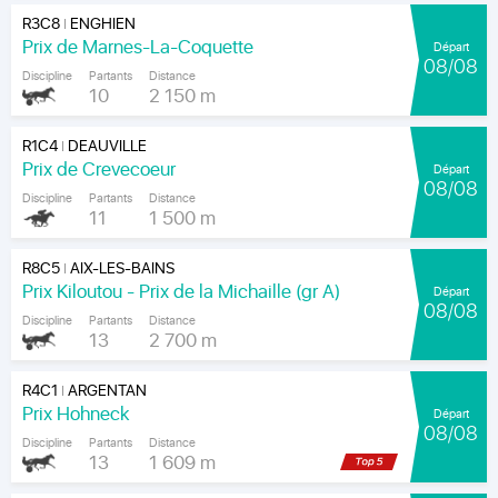
R3C8
ENGHIEN
|
Prix de Marnes-La-Coquette
Départ
08/08
Discipline
Partants
Distance
10
2 150 m
R1C4
DEAUVILLE
|
Prix de Crevecoeur
Départ
08/08
Discipline
Partants
Distance
11
1 500 m
R8C5
AIX-LES-BAINS
|
Prix Kiloutou - Prix de la Michaille (gr A)
Départ
08/08
Discipline
Partants
Distance
13
2 700 m
R4C1
ARGENTAN
|
Prix Hohneck
Départ
08/08
Discipline
Partants
Distance
13
1 609 m