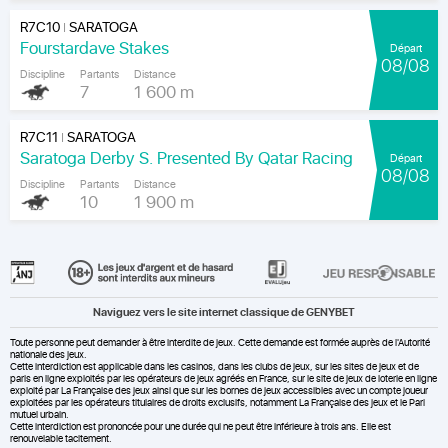
R7C10
SARATOGA
|
Fourstardave Stakes
Départ
08/08
Discipline
Partants
Distance
7
1 600 m
R7C11
SARATOGA
|
Saratoga Derby S. Presented By Qatar Racing
Départ
08/08
Discipline
Partants
Distance
10
1 900 m
Naviguez vers le site internet classique de GENYBET
Toute personne peut demander à être interdite de jeux. Cette demande est formée auprès de l'Autorité
nationale des jeux.
Cette interdiction est applicable dans les casinos, dans les clubs de jeux, sur les sites de jeux et de
paris en ligne exploités par les opérateurs de jeux agréés en France, sur le site de jeux de loterie en ligne
exploité par La Française des jeux ainsi que sur les bornes de jeux accessibles avec un compte joueur
exploitées par les opérateurs titulaires de droits exclusifs, notamment La Française des jeux et le Pari
mutuel urbain.
Cette interdiction est prononcée pour une durée qui ne peut être inférieure à trois ans. Elle est
renouvelable tacitement.