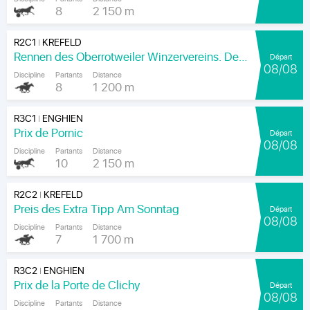
8
2 150 m
R2C1
KREFELD
|
Rennen des Oberrotweiler Winzervereins. Der Klassiker Am Kaiser.
Départ
08/08
Discipline
Partants
Distance
8
1 200 m
R3C1
ENGHIEN
|
Prix de Pornic
Départ
08/08
Discipline
Partants
Distance
10
2 150 m
R2C2
KREFELD
|
Preis des Extra Tipp Am Sonntag
Départ
08/08
Discipline
Partants
Distance
7
1 700 m
R3C2
ENGHIEN
|
Prix de la Porte de Clichy
Départ
08/08
Discipline
Partants
Distance