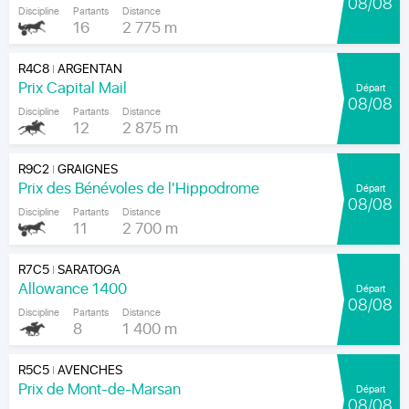
08/08
Discipline
Partants
Distance
16
2 775 m
R4C8
ARGENTAN
|
Prix Capital Mail
Départ
08/08
Discipline
Partants
Distance
12
2 875 m
R9C2
GRAIGNES
|
Prix des Bénévoles de l'Hippodrome
Départ
08/08
Discipline
Partants
Distance
11
2 700 m
R7C5
SARATOGA
|
Allowance 1400
Départ
08/08
Discipline
Partants
Distance
8
1 400 m
R5C5
AVENCHES
|
Prix de Mont-de-Marsan
Départ
08/08