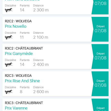
07/08
Discipline
Partants
Distance
14
2 300 m
R2C2
WOLVEGA
|
Prix Novello
Départ
07/08
Discipline
Partants
Distance
11
2 100 m
R3C2
CHÂTEAUBRIANT
|
Prix Ganymède
Départ
07/08
Discipline
Partants
Distance
14
2 400 m
R2C3
WOLVEGA
|
Prix Rise And Shine
Départ
07/08
Discipline
Partants
Distance
8
2 600 m
R3C3
CHÂTEAUBRIANT
|
Prix Varenne
Départ