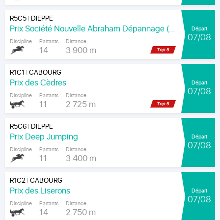
R5C5
DIEPPE
|
Prix Société Nouvelle Abraham Dépannage (Prix Arenice)
Départ
07/08
Discipline
Partants
Distance
14
3 900 m
R1C1
CABOURG
|
Prix des Cèdres
Départ
07/08
Discipline
Partants
Distance
11
2 725 m
R5C6
DIEPPE
|
Prix Deep Jumping
Départ
07/08
Discipline
Partants
Distance
11
3 400 m
R1C2
CABOURG
|
Prix des Liserons
Départ
07/08
Discipline
Partants
Distance
14
2 750 m