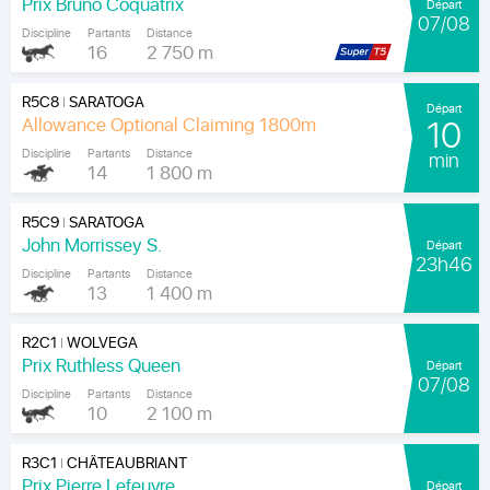
Prix Bruno Coquatrix
Départ
07/08
Discipline
Partants
Distance
16
2 750 m
R5C8
SARATOGA
|
Départ
Allowance Optional Claiming 1800m
10
Discipline
Partants
Distance
min
14
1 800 m
R5C9
SARATOGA
|
John Morrissey S.
Départ
23h46
Discipline
Partants
Distance
13
1 400 m
R2C1
WOLVEGA
|
Prix Ruthless Queen
Départ
07/08
Discipline
Partants
Distance
10
2 100 m
R3C1
CHÂTEAUBRIANT
|
Prix Pierre Lefeuvre
Départ