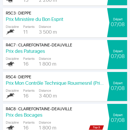
13
2 200 m
R5C3
DIEPPE
|
Prix Ministère du Bon Esprit
Départ
07/08
Discipline
Partants
Distance
11
3 500 m
R4C7
CLAIREFONTAINE-DEAUVILLE
|
Prix des Paturages
Départ
07/08
Discipline
Partants
Distance
16
1 800 m
R5C4
DIEPPE
|
Prix Mon Contrôle Technique Rouxmesnil (Prix Jean de la Rochefoucauld)
Départ
07/08
Discipline
Partants
Distance
16
3 400 m
R4C8
CLAIREFONTAINE-DEAUVILLE
|
Prix des Bocages
Départ
07/08
Discipline
Partants
Distance
16
1 800 m