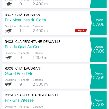
9
2 400 m
R3C7
CHÂTEAUBRIANT
|
Prix Meaulnes du Corta
Départ
07/08
Discipline
Partants
Distance
14
2 400 m
R4C3
CLAIREFONTAINE-DEAUVILLE
|
Prix du Quai Au Coq
Départ
07/08
Discipline
Partants
Distance
9
1 400 m
R3C8
CHÂTEAUBRIANT
|
Grand Prix d'Eté
Départ
07/08
Discipline
Partants
Distance
9
2 300 m
R4C4
CLAIREFONTAINE-DEAUVILLE
|
Prix Gris Vitesse
Départ
07/08
Discipline
Partants
Distance