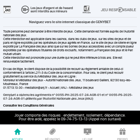
Naviguez vers le site internet classique de GENYBET
Toute personne peut demander à être interdite de jeux. Cette demande est formée auprès de l'Autorité
nationale des jeux.
Cette interdiction est applicable dans les casinos, dans les clubs de jeux, sur les sites de jeux et de
paris en ligne exploités par les opérateurs de jeux agréés en France, sur le site de jeux de loterie en ligne
exploité par La Française des jeux ainsi que sur les bornes de jeux accessibles avec un compte joueur
exploitées par les opérateurs titulaires de droits exclusifs, notamment La Française des jeux et le Pari
mutuel urbain.
Cette interdiction est prononcée pour une durée qui ne peut être inférieure à trois ans. Elle est
renouvelable tacitement.
En cas de litige, le client dispose de la possibilité de recourir au règlement amiable de celui-ci
conformément à l’article L211-3 du Code de la consommation. Pour cela, le client peut recourir
gratuitement au service du Médiateur des Jeux en Ligne :
Monsieur le Médiateur des jeux - Autorité Nationale des Jeux, 11 boulevard Gallieni, 92130 Issy-les-
Moulineaux, France
01.57.13.13.00 - mediation@anj.fr -
Accueil | ANJ - Médiateur des jeux
Genybet a obtenu les agréments n° 0055-PH-2025-07-24-AGR-01 et n° 0055-PS-2025-
07-24-AGR-01 délivrés par l'Autorité Nationale des Jeux (ANJ)
Consulter les Conditions Générales
Jouer comporte des risques : endettement, isolement, dépendance.
Pour être aidé, appelez le 09-74-75-13-13 (Appel non surtaxé)
ACCUEIL
RÉUNIONS
LE LIVE
PROMO