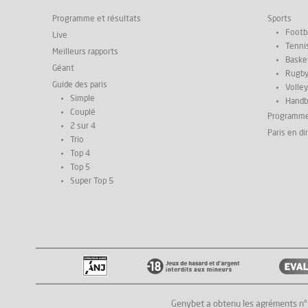
Programme et résultats
Sports
Footba
Live
Tenni
Meilleurs rapports
Basket
Géant
Rugb
Guide des paris
Volley
Simple
Handb
Couplé
Programm
2 sur 4
Paris en di
Trio
Top 4
Top 5
Super Top 5
Genybet a obtenu les agréments n