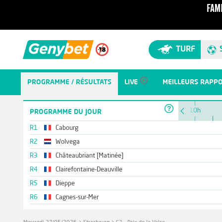
TURF
PROGRAMME / RÉSULTATS
LIVE
MEILLEURS RAPP
10h
PROGRAMME DU JOUR
R1
Cabourg
R2
Wolvega
R3
Châteaubriant [Matinée]
R4
Clairefontaine-Deauville
R5
Dieppe
R6
Cagnes-sur-Mer