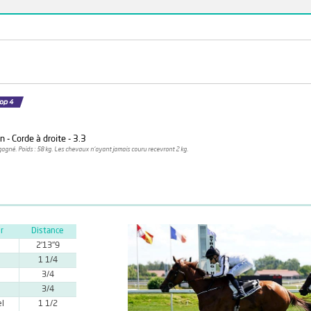
 - Corde à droite - 3.3
agné. Poids : 58 kg. Les chevaux n'ayant jamais couru recevront 2 kg.
r
Distance
2'13''9
1 1/4
3/4
3/4
el
1 1/2