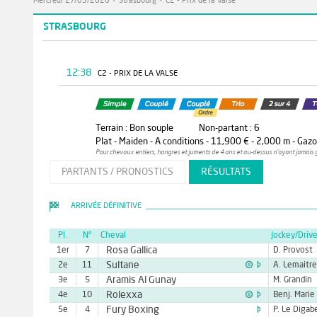
Mercredi 27/05/2026
>
Strasbourg
>
C2 - Prix de la Valse
STRASBOURG
12:38
C2 - PRIX DE LA VALSE
Terrain : Bon souple
Non-partant : 6
Plat - Maiden - A conditions - 11,900 € - 2,000 m - Gazon
Pour chevaux entiers, hongres et juments de 4 ans et au-dessus n'ayant jamais g
PARTANTS / PRONOSTICS
RÉSULTATS
ARRIVÉE DÉFINITIVE
Pl.
N°
Cheval
Jockey/Drive
Rosa Gallica
1er
7
D. Provost


Sultane
2e
11
A. Lemaitre
Aramis Al Gunay
3e
5
M. Grandin


Rolexxa
4e
10
Benj. Marie

Fury Boxing
5e
4
P. Le Digab