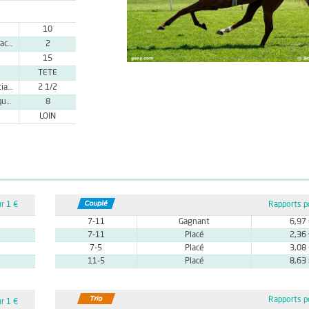
10
Mme M. Malacova
2
15
TETE
Mlle D. Santiago
2 1/2
Mme A. Duquesnoy
8
LOIN
r 1 €
Rapports p
7-11
Gagnant
6,97
7-11
Placé
2,36
7-5
Placé
3,08
11-5
Placé
8,63
Rapports p
r 1 €