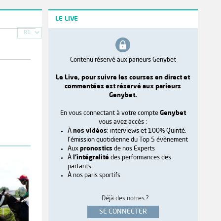
LE LIVE
R1
Contenu réservé aux parieurs Genybet
Le Live, pour suivre les courses en direct et
commentées est réservé aux parieurs
Genybet.
En vous connectant à votre compte
Genybet
vous avez accès :
À
nos vidéos
: interviews et 100% Quinté,
l'émission quotidienne du Top 5 évènement
Aux
pronostics
de nos Experts
À
l'intégralité
des performances des
partants
À nos paris sportifs
Déjà des notres ?
SE CONNECTER