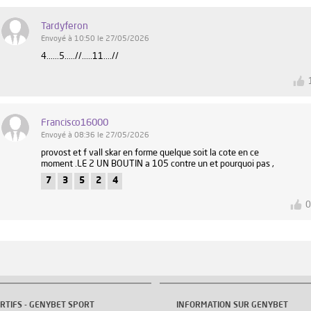
Tardyferon
Envoyé à 10:50 le 27/05/2026
4......5.....//.....11....//
Francisco16000
Envoyé à 08:36 le 27/05/2026
provost et f vall skar en forme quelque soit la cote en ce
moment .LE 2 UN BOUTIN a 105 contre un et pourquoi pas ,
7
3
5
2
4
RTIFS - GENYBET SPORT
INFORMATION SUR GENYBET