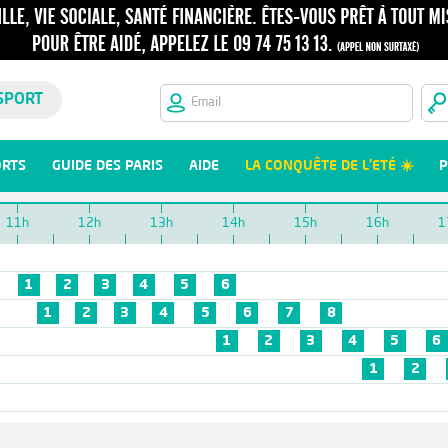
SPORT
ORTS
GUIDE DES PARIS
AIDE
LA CONQUÊTE DE L'ETÉ ☀️
P
11h
12h
13h
14h
15h
16h
1
1
2
3
4
5
6
1
2
3
4
5
6
7
8
1
2
3
4
5
6
1
2