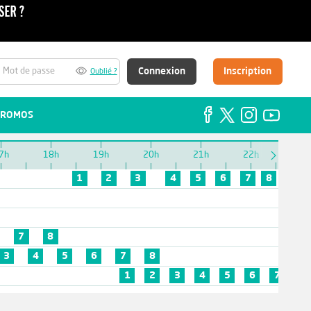
Connexion
Inscription
Oublié ?
ROMOS
7h
18h
19h
20h
21h
22h
23h
1
2
3
4
5
6
7
8
7
8
3
4
5
6
7
8
1
2
3
4
5
6
7