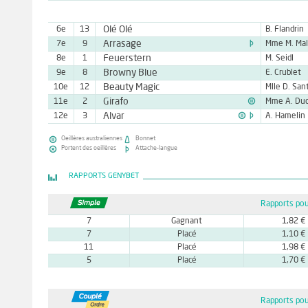
Olé Olé
6e
13
B. Flandrin

Arrasage
7e
9
Feuerstern
8e
1
M. Seidl
Browny Blue
9e
8
E. Crublet
Beauty Magic
10e
12

Girafo
11e
2


Alvar
12e
3
A. Hamelin


Oeillères australiennes
Bonnet


Portent des oeillères
Attache-langue
RAPPORTS GENYBET
Rapports pou
7
Gagnant
1,82 €
7
Placé
1,10 €
11
Placé
1,98 €
5
Placé
1,70 €
Rapports pou