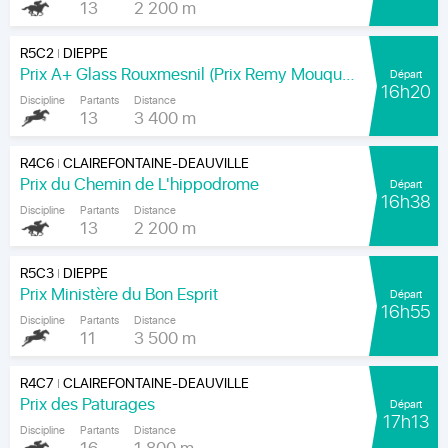
13
2 200 m
R5C2
DIEPPE
|
Prix A+ Glass Rouxmesnil (Prix Remy Mouquet)
Départ
16h20
Discipline
Partants
Distance
13
3 400 m
R4C6
CLAIREFONTAINE-DEAUVILLE
|
Prix du Chemin de L'hippodrome
Départ
16h38
Discipline
Partants
Distance
13
2 200 m
R5C3
DIEPPE
|
Prix Ministère du Bon Esprit
Départ
16h55
Discipline
Partants
Distance
11
3 500 m
R4C7
CLAIREFONTAINE-DEAUVILLE
|
Prix des Paturages
Départ
17h13
Discipline
Partants
Distance