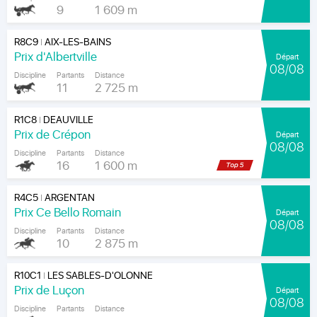
9
1 609 m
R8C9
AIX-LES-BAINS
|
Prix d'Albertville
Départ
08/08
Discipline
Partants
Distance
11
2 725 m
R1C8
DEAUVILLE
|
Prix de Crépon
Départ
08/08
Discipline
Partants
Distance
16
1 600 m
R4C5
ARGENTAN
|
Prix Ce Bello Romain
Départ
08/08
Discipline
Partants
Distance
10
2 875 m
R10C1
LES SABLES-D'OLONNE
|
Prix de Luçon
Départ
08/08
Discipline
Partants
Distance