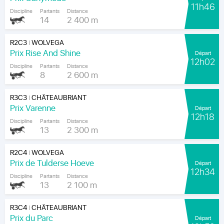
11h46
Discipline
Partants
Distance
14
2 400 m
R2C3
WOLVEGA
|
Prix Rise And Shine
Départ
12h02
Discipline
Partants
Distance
8
2 600 m
R3C3
CHÂTEAUBRIANT
|
Prix Varenne
Départ
12h18
Discipline
Partants
Distance
13
2 300 m
R2C4
WOLVEGA
|
Prix de Tulderse Hoeve
Départ
12h34
Discipline
Partants
Distance
13
2 100 m
R3C4
CHÂTEAUBRIANT
|
Prix du Parc
Départ