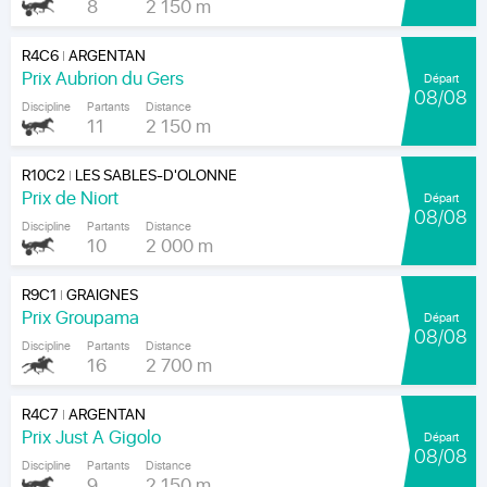
8
2 150 m
R4C6
ARGENTAN
|
Prix Aubrion du Gers
Départ
08/08
Discipline
Partants
Distance
11
2 150 m
R10C2
LES SABLES-D'OLONNE
|
Prix de Niort
Départ
08/08
Discipline
Partants
Distance
10
2 000 m
R9C1
GRAIGNES
|
Prix Groupama
Départ
08/08
Discipline
Partants
Distance
16
2 700 m
R4C7
ARGENTAN
|
Prix Just A Gigolo
Départ
08/08
Discipline
Partants
Distance
9
2 150 m