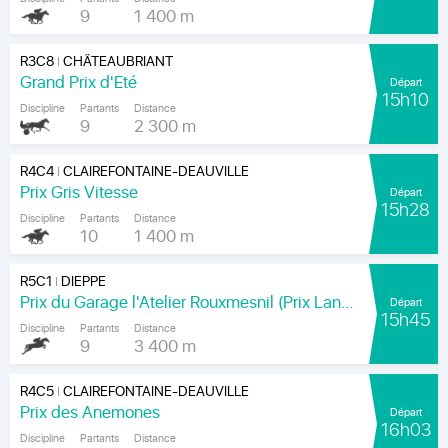
9
1 400 m
R3C8
CHÂTEAUBRIANT
|
Grand Prix d'Eté
Départ
15h10
Discipline
Partants
Distance
9
2 300 m
R4C4
CLAIREFONTAINE-DEAUVILLE
|
Prix Gris Vitesse
Départ
15h28
Discipline
Partants
Distance
10
1 400 m
R5C1
DIEPPE
|
Prix du Garage l'Atelier Rouxmesnil (Prix Lands End)
Départ
15h45
Discipline
Partants
Distance
9
3 400 m
R4C5
CLAIREFONTAINE-DEAUVILLE
|
Prix des Anemones
Départ
16h03
Discipline
Partants
Distance