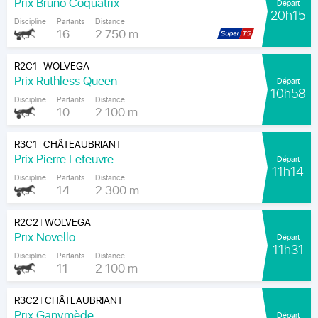
Prix Bruno Coquatrix
Départ
20h15
Discipline
Partants
Distance
16
2 750 m
R2C1
WOLVEGA
|
Prix Ruthless Queen
Départ
10h58
Discipline
Partants
Distance
10
2 100 m
R3C1
CHÂTEAUBRIANT
|
Prix Pierre Lefeuvre
Départ
11h14
Discipline
Partants
Distance
14
2 300 m
R2C2
WOLVEGA
|
Prix Novello
Départ
11h31
Discipline
Partants
Distance
11
2 100 m
R3C2
CHÂTEAUBRIANT
|
Prix Ganymède
Départ