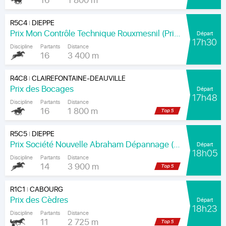
16
1 800 m
R5C4
DIEPPE
|
Prix Mon Contrôle Technique Rouxmesnil (Prix Jean de la Rochefoucauld)
Départ
17h30
Discipline
Partants
Distance
16
3 400 m
R4C8
CLAIREFONTAINE-DEAUVILLE
|
Prix des Bocages
Départ
17h48
Discipline
Partants
Distance
16
1 800 m
R5C5
DIEPPE
|
Prix Société Nouvelle Abraham Dépannage (Prix Arenice)
Départ
18h05
Discipline
Partants
Distance
14
3 900 m
R1C1
CABOURG
|
Prix des Cèdres
Départ
18h23
Discipline
Partants
Distance
11
2 725 m