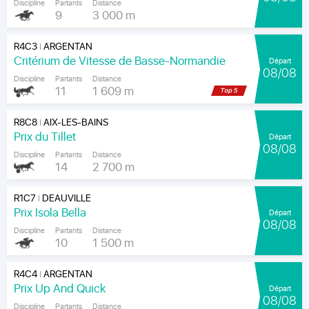
Discipline
Partants
Distance
9
3 000 m
R4C3
ARGENTAN
|
Critérium de Vitesse de Basse-Normandie
Départ
08/08
Discipline
Partants
Distance
11
1 609 m
R8C8
AIX-LES-BAINS
|
Prix du Tillet
Départ
08/08
Discipline
Partants
Distance
14
2 700 m
R1C7
DEAUVILLE
|
Prix Isola Bella
Départ
08/08
Discipline
Partants
Distance
10
1 500 m
R4C4
ARGENTAN
|
Prix Up And Quick
Départ
08/08
Discipline
Partants
Distance