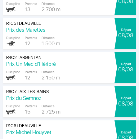
08/08
Discipline
Partants
Distance
13
2 700 m
R1C5
DEAUVILLE
|
Prix des Marettes
Départ
08/08
Discipline
Partants
Distance
12
1 500 m
R4C2
ARGENTAN
|
Prix Un Mec d'Héripré
Départ
08/08
Discipline
Partants
Distance
12
2 150 m
R8C7
AIX-LES-BAINS
|
Prix du Semnoz
Départ
08/08
Discipline
Partants
Distance
15
2 725 m
R1C6
DEAUVILLE
|
Prix Michel Houyvet
Départ
08/08