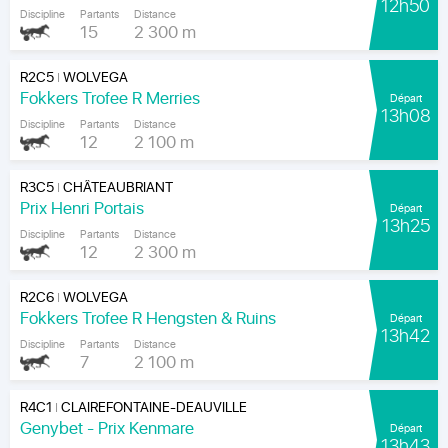
12h50
Discipline
Partants
Distance
15
2 300 m
R2C5
WOLVEGA
|
Fokkers Trofee R Merries
Départ
13h08
Discipline
Partants
Distance
12
2 100 m
R3C5
CHÂTEAUBRIANT
|
Prix Henri Portais
Départ
13h25
Discipline
Partants
Distance
12
2 300 m
R2C6
WOLVEGA
|
Fokkers Trofee R Hengsten & Ruins
Départ
13h42
Discipline
Partants
Distance
7
2 100 m
R4C1
CLAIREFONTAINE-DEAUVILLE
|
Genybet - Prix Kenmare
Départ
13h43