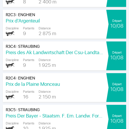
8
2 400 m
R2C3
ENGHIEN
|
Prix d'Argenteuil
Départ
10/08
Discipline
Partants
Distance
9
2 875 m
R3C4
STRAUBING
|
Preis des Ak Landwirtschaft Der Csu-Landtagsfraktion
Départ
10/08
Discipline
Partants
Distance
9
1 925 m
R2C4
ENGHIEN
|
Prix de la Plaine Monceau
Départ
10/08
Discipline
Partants
Distance
16
2 150 m
R3C5
STRAUBING
|
Preis Der Bayer - Staatsm. F. Ern. Landw. Forsten Und Tourism
Départ
10/08
Discipline
Partants
Distance
10
1 925 m