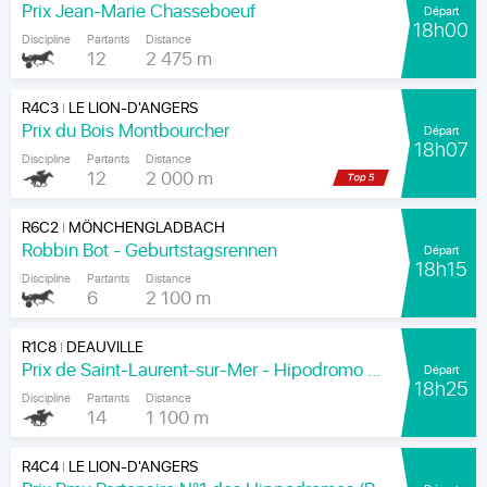
Prix Jean-Marie Chasseboeuf
Départ
18h00
Discipline
Partants
Distance
12
2 475 m
R4C3
LE LION-D'ANGERS
|
Prix du Bois Montbourcher
Départ
18h07
Discipline
Partants
Distance
12
2 000 m
R6C2
MÖNCHENGLADBACH
|
Robbin Bot - Geburtstagsrennen
Départ
18h15
Discipline
Partants
Distance
6
2 100 m
R1C8
DEAUVILLE
|
Prix de Saint-Laurent-sur-Mer - Hipodromo de Maronas
Départ
18h25
Discipline
Partants
Distance
14
1 100 m
R4C4
LE LION-D'ANGERS
|