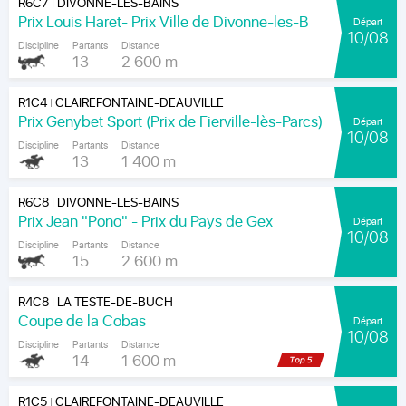
R6C7
DIVONNE-LES-BAINS
|
Prix Louis Haret- Prix Ville de Divonne-les-B
Départ
10/08
Discipline
Partants
Distance
13
2 600 m
R1C4
CLAIREFONTAINE-DEAUVILLE
|
Prix Genybet Sport (Prix de Fierville-lès-Parcs)
Départ
10/08
Discipline
Partants
Distance
13
1 400 m
R6C8
DIVONNE-LES-BAINS
|
Prix Jean "Pono" - Prix du Pays de Gex
Départ
10/08
Discipline
Partants
Distance
15
2 600 m
R4C8
LA TESTE-DE-BUCH
|
Coupe de la Cobas
Départ
10/08
Discipline
Partants
Distance
14
1 600 m
R1C5
CLAIREFONTAINE-DEAUVILLE
|