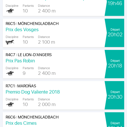
19h46
Discipline
Partants
Distance
10
2 400 m
R6C5
MÖNCHENGLADBACH
|
Prix des Vosges
Départ
20h02
Discipline
Partants
Distance
10
2 100 m
R4C7
LE LION-D'ANGERS
|
Prix Pas Robin
Départ
20h18
Discipline
Partants
Distance
9
2 400 m
R7C1
MAROÑAS
|
Premio Dog Valiente 2018
Départ
20h30
Discipline
Partants
Distance
10
2 000 m
R6C6
MÖNCHENGLADBACH
|
Prix des Cimes
Départ