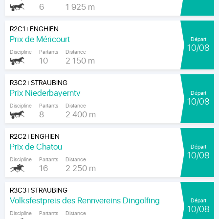
6
1 925 m
R2C1
ENGHIEN
|
Prix de Méricourt
Départ
10/08
Discipline
Partants
Distance
10
2 150 m
R3C2
STRAUBING
|
Prix Niederbayerntv
Départ
10/08
Discipline
Partants
Distance
8
2 400 m
R2C2
ENGHIEN
|
Prix de Chatou
Départ
10/08
Discipline
Partants
Distance
16
2 250 m
R3C3
STRAUBING
|
Volksfestpreis des Rennvereins Dingolfing
Départ
10/08
Discipline
Partants
Distance