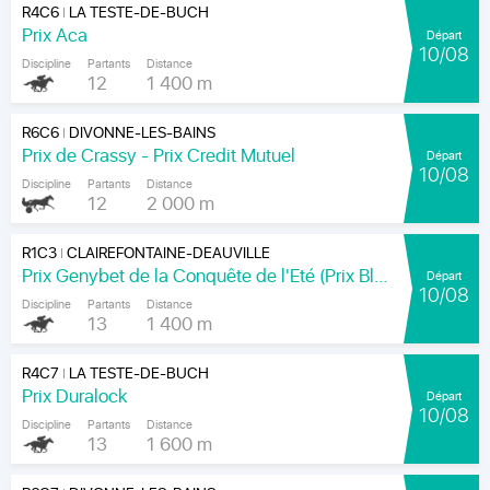
R4C6
LA TESTE-DE-BUCH
|
Prix Aca
Départ
10/08
Discipline
Partants
Distance
12
1 400 m
R6C6
DIVONNE-LES-BAINS
|
Prix de Crassy - Prix Credit Mutuel
Départ
10/08
Discipline
Partants
Distance
12
2 000 m
R1C3
CLAIREFONTAINE-DEAUVILLE
|
Prix Genybet de la Conquête de l'Eté (Prix Blangy-le-Château)
Départ
10/08
Discipline
Partants
Distance
13
1 400 m
R4C7
LA TESTE-DE-BUCH
|
Prix Duralock
Départ
10/08
Discipline
Partants
Distance
13
1 600 m