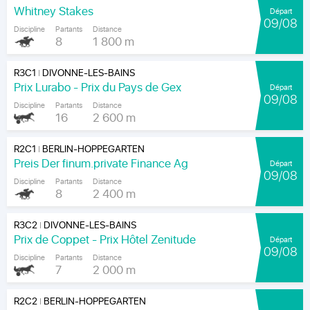
Whitney Stakes
Départ
09/08
Discipline
Partants
Distance
8
1 800 m
R3C1
DIVONNE-LES-BAINS
|
Prix Lurabo - Prix du Pays de Gex
Départ
09/08
Discipline
Partants
Distance
16
2 600 m
R2C1
BERLIN-HOPPEGARTEN
|
Preis Der finum.private Finance Ag
Départ
09/08
Discipline
Partants
Distance
8
2 400 m
R3C2
DIVONNE-LES-BAINS
|
Prix de Coppet - Prix Hôtel Zenitude
Départ
09/08
Discipline
Partants
Distance
7
2 000 m
R2C2
BERLIN-HOPPEGARTEN
|