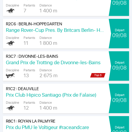
09/08
Discipline
Partants
Distance
7
1 400 m
R2C6
BERLIN-HOPPEGARTEN
|
Range Rover-Cup Pres. By Britcars Berlin- Hoppegartener Stutenp.
Départ
09/08
Discipline
Partants
Distance
11
1 800 m
R3C7
DIVONNE-LES-BAINS
|
Grand Prix de Trotting de Divonne-les-Bains
Départ
09/08
Discipline
Partants
Distance
13
2 675 m
R1C2
DEAUVILLE
|
Prix Club Hipico Santiago (Prix de Falaise)
Départ
09/08
Discipline
Partants
Distance
12
1 400 m
R8C1
ROYAN LA PALMYRE
|
Prix du PMU le Voltigeur #raceandcare
Départ