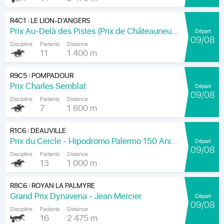
R4C1
LE LION-D'ANGERS
|
Prix Au-Delà des Pistes (Prix de Châteauneuf-sur-Sarthe)
Départ
09/08
Discipline
Partants
Distance
11
1 400 m
R9C5
POMPADOUR
|
Prix Charles Semblat
Départ
09/08
Discipline
Partants
Distance
7
1 600 m
R1C6
DEAUVILLE
|
Prix du Cercle - Hipodromo Palermo 150 Aniversario
Départ
09/08
Discipline
Partants
Distance
13
1 000 m
R8C6
ROYAN LA PALMYRE
|
Grand Prix Dynavena - Jean Mercier
Départ
09/08
Discipline
Partants
Distance
16
2 475 m