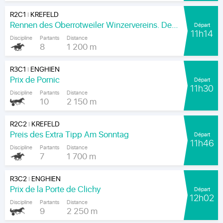
R2C1
KREFELD
|
Rennen des Oberrotweiler Winzervereins. Der Klassiker Am Kaiser.
Départ
11h14
Discipline
Partants
Distance
8
1 200 m
R3C1
ENGHIEN
|
Prix de Pornic
Départ
11h30
Discipline
Partants
Distance
10
2 150 m
R2C2
KREFELD
|
Preis des Extra Tipp Am Sonntag
Départ
11h46
Discipline
Partants
Distance
7
1 700 m
R3C2
ENGHIEN
|
Prix de la Porte de Clichy
Départ
12h02
Discipline
Partants
Distance
9
2 250 m