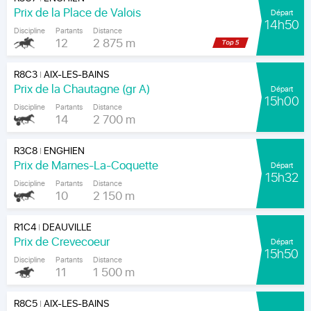
Prix de la Place de Valois
Départ
14h50
Discipline
Partants
Distance
12
2 875 m
R8C3
AIX-LES-BAINS
|
Prix de la Chautagne (gr A)
Départ
15h00
Discipline
Partants
Distance
14
2 700 m
R3C8
ENGHIEN
|
Prix de Marnes-La-Coquette
Départ
15h32
Discipline
Partants
Distance
10
2 150 m
R1C4
DEAUVILLE
|
Prix de Crevecoeur
Départ
15h50
Discipline
Partants
Distance
11
1 500 m
R8C5
AIX-LES-BAINS
|