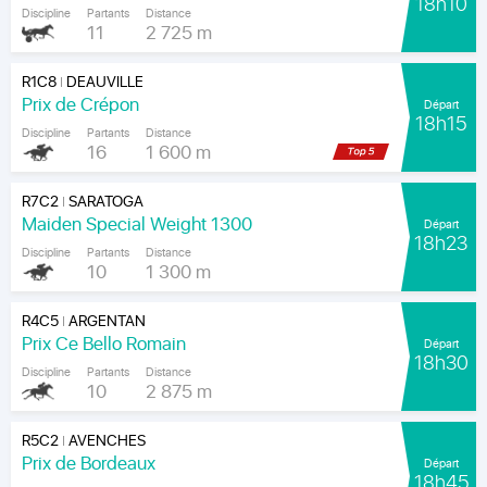
18h10
Discipline
Partants
Distance
11
2 725 m
R1C8
DEAUVILLE
|
Prix de Crépon
Départ
18h15
Discipline
Partants
Distance
16
1 600 m
R7C2
SARATOGA
|
Maiden Special Weight 1300
Départ
18h23
Discipline
Partants
Distance
10
1 300 m
R4C5
ARGENTAN
|
Prix Ce Bello Romain
Départ
18h30
Discipline
Partants
Distance
10
2 875 m
R5C2
AVENCHES
|
Prix de Bordeaux
Départ
18h45