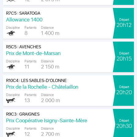
R7C5
SARATOGA
|
Allowance 1400
Départ
20h12
Discipline
Partants
Distance
8
1 400 m
R5C5
AVENCHES
|
Prix de Mont-de-Marsan
Départ
20h15
Discipline
Partants
Distance
11
2 150 m
R10C4
LES SABLES-D'OLONNE
|
Prix de la Rochelle - Châtelaillon
Départ
20h20
Discipline
Partants
Distance
13
2 000 m
R9C3
GRAIGNES
|
Prix Coopérative Isigny-Sainte-Mère
Départ
20h30
Discipline
Partants
Distance
12
2 700 m