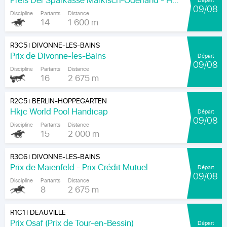
Preis Der Sparkasse Märkisch-Oderland - Hkjc World Pool Trophy
Départ
09/08
Discipline
Partants
Distance
14
1 600 m
R3C5
DIVONNE-LES-BAINS
|
Prix de Divonne-les-Bains
Départ
09/08
Discipline
Partants
Distance
16
2 675 m
R2C5
BERLIN-HOPPEGARTEN
|
Hkjc World Pool Handicap
Départ
09/08
Discipline
Partants
Distance
15
2 000 m
R3C6
DIVONNE-LES-BAINS
|
Prix de Maienfeld - Prix Crédit Mutuel
Départ
09/08
Discipline
Partants
Distance
8
2 675 m
R1C1
DEAUVILLE
|
Prix Osaf (Prix de Tour-en-Bessin)
Départ