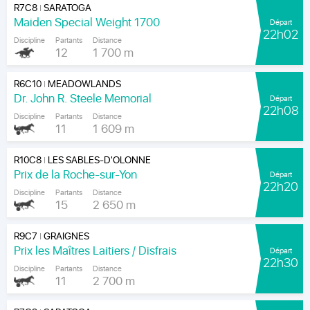
R7C8
SARATOGA
|
Maiden Special Weight 1700
Départ
22h02
Discipline
Partants
Distance
12
1 700 m
R6C10
MEADOWLANDS
|
Dr. John R. Steele Memorial
Départ
22h08
Discipline
Partants
Distance
11
1 609 m
R10C8
LES SABLES-D'OLONNE
|
Prix de la Roche-sur-Yon
Départ
22h20
Discipline
Partants
Distance
15
2 650 m
R9C7
GRAIGNES
|
Prix les Maîtres Laitiers / Disfrais
Départ
22h30
Discipline
Partants
Distance
11
2 700 m