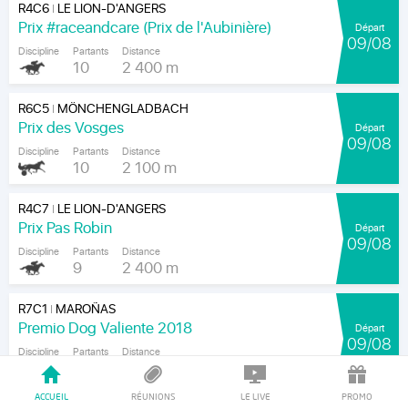
R4C6
LE LION-D'ANGERS
|
Prix #raceandcare (Prix de l'Aubinière)
Départ
09/08
Discipline
Partants
Distance
10
2 400 m
R6C5
MÖNCHENGLADBACH
|
Prix des Vosges
Départ
09/08
Discipline
Partants
Distance
10
2 100 m
R4C7
LE LION-D'ANGERS
|
Prix Pas Robin
Départ
09/08
Discipline
Partants
Distance
9
2 400 m
R7C1
MAROÑAS
|
Premio Dog Valiente 2018
Départ
09/08
Discipline
Partants
Distance
10
2 000 m
ACCUEIL
RÉUNIONS
LE LIVE
PROMO