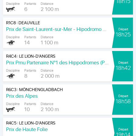
18h15
Discipline
Partants
Distance
6
2 100 m
R1C8
DEAUVILLE
|
Prix de Saint-Laurent-sur-Mer - Hipodromo de Maronas
Départ
18h25
Discipline
Partants
Distance
14
1 100 m
R4C4
LE LION-D'ANGERS
|
Prix Pmu Partenaire N°1 des Hippodromes (Prix du Moulin de Varennes)
Départ
18h42
Discipline
Partants
Distance
8
2 000 m
R6C3
MÖNCHENGLADBACH
|
Prix des Alpes
Départ
18h58
Discipline
Partants
Distance
10
2 100 m
R4C5
LE LION-D'ANGERS
|
Prix de Haute Folie
Départ
19h14