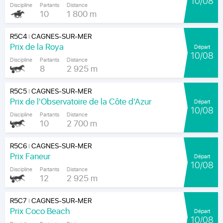
10/08
Discipline
Partants
Distance
10
1 800 m
R5C4
CAGNES-SUR-MER
|
Prix de la Roya
Départ
10/08
Discipline
Partants
Distance
8
2 925 m
R5C5
CAGNES-SUR-MER
|
Prix de l'Observatoire de la Côte d'Azur
Départ
10/08
Discipline
Partants
Distance
10
2 700 m
R5C6
CAGNES-SUR-MER
|
Prix Faneur
Départ
10/08
Discipline
Partants
Distance
12
2 925 m
R5C7
CAGNES-SUR-MER
|
Prix Coco Beach
Départ
10/08