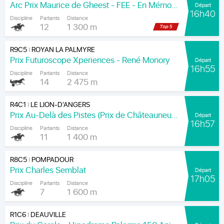
Arc Prix Maurice de Gheest - FEE - En Mémoire de Louis Romanet
Départ
16h40
Discipline
Partants
Distance
12
1 300 m
R9C5
ROYAN LA PALMYRE
|
Prix Futuroscope Xperiences - René Monory
Départ
16h55
Discipline
Partants
Distance
14
2 475 m
R4C1
LE LION-D'ANGERS
|
Prix Au-Delà des Pistes (Prix de Châteauneuf-sur-Sarthe)
Départ
16h57
Discipline
Partants
Distance
11
1 400 m
R8C5
POMPADOUR
|
Prix Charles Semblat
Départ
17h05
Discipline
Partants
Distance
7
1 600 m
R1C6
DEAUVILLE
|