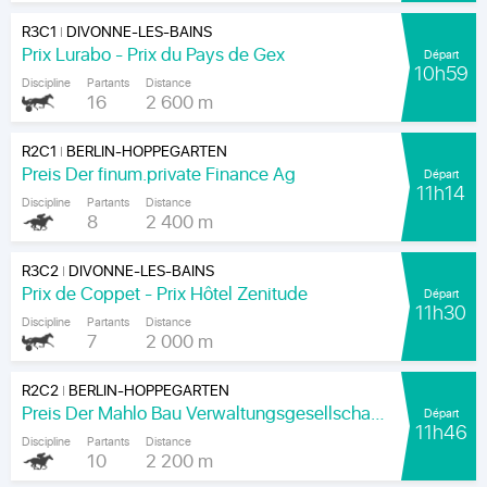
R3C1
DIVONNE-LES-BAINS
|
Prix Lurabo - Prix du Pays de Gex
Départ
10h59
Discipline
Partants
Distance
16
2 600 m
R2C1
BERLIN-HOPPEGARTEN
|
Preis Der finum.private Finance Ag
Départ
11h14
Discipline
Partants
Distance
8
2 400 m
R3C2
DIVONNE-LES-BAINS
|
Prix de Coppet - Prix Hôtel Zenitude
Départ
11h30
Discipline
Partants
Distance
7
2 000 m
R2C2
BERLIN-HOPPEGARTEN
|
Preis Der Mahlo Bau Verwaltungsgesellschaft Mbh
Départ
11h46
Discipline
Partants
Distance
10
2 200 m