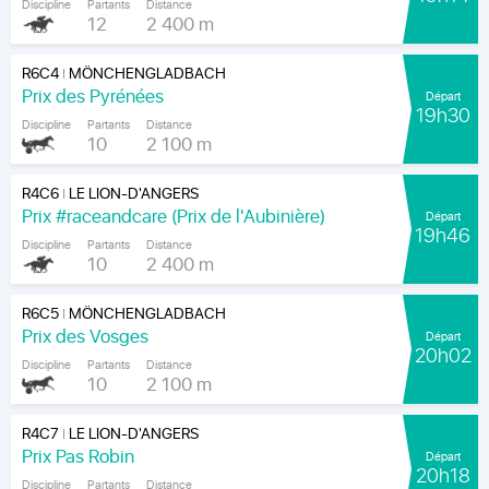
Discipline
Partants
Distance
12
2 400 m
R6C4
MÖNCHENGLADBACH
|
Prix des Pyrénées
Départ
19h30
Discipline
Partants
Distance
10
2 100 m
R4C6
LE LION-D'ANGERS
|
Prix #raceandcare (Prix de l'Aubinière)
Départ
19h46
Discipline
Partants
Distance
10
2 400 m
R6C5
MÖNCHENGLADBACH
|
Prix des Vosges
Départ
20h02
Discipline
Partants
Distance
10
2 100 m
R4C7
LE LION-D'ANGERS
|
Prix Pas Robin
Départ
20h18
Discipline
Partants
Distance