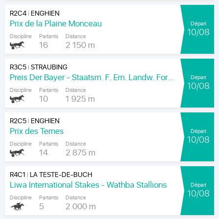
R2C4
ENGHIEN
|
Prix de la Plaine Monceau
Départ
10/08
Discipline
Partants
Distance
16
2 150 m
R3C5
STRAUBING
|
Preis Der Bayer - Staatsm. F. Ern. Landw. Forsten Und Tourism
Départ
10/08
Discipline
Partants
Distance
10
1 925 m
R2C5
ENGHIEN
|
Prix des Ternes
Départ
10/08
Discipline
Partants
Distance
14
2 875 m
R4C1
LA TESTE-DE-BUCH
|
Liwa International Stakes - Wathba Stallions
Départ
10/08
Discipline
Partants
Distance
5
2 000 m