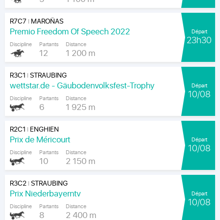
R7C7
MAROÑAS
|
Premio Freedom Of Speech 2022
Départ
23h30
Discipline
Partants
Distance
12
1 200 m
R3C1
STRAUBING
|
wettstar.de - Gäubodenvolksfest-Trophy
Départ
10/08
Discipline
Partants
Distance
6
1 925 m
R2C1
ENGHIEN
|
Prix de Méricourt
Départ
10/08
Discipline
Partants
Distance
10
2 150 m
R3C2
STRAUBING
|
Prix Niederbayerntv
Départ
10/08
Discipline
Partants
Distance
8
2 400 m