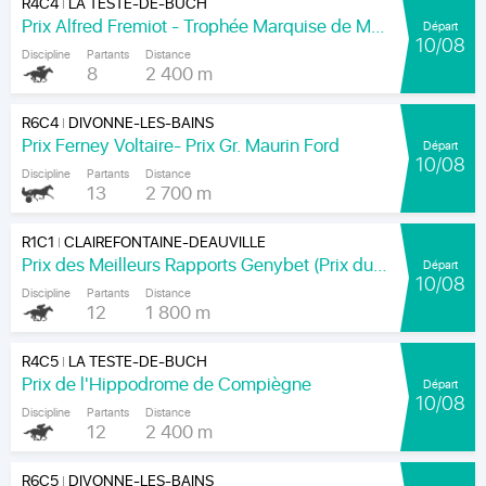
R4C4
LA TESTE-DE-BUCH
|
Prix Alfred Fremiot - Trophée Marquise de Moratalla
Départ
10/08
Discipline
Partants
Distance
8
2 400 m
R6C4
DIVONNE-LES-BAINS
|
Prix Ferney Voltaire- Prix Gr. Maurin Ford
Départ
10/08
Discipline
Partants
Distance
13
2 700 m
R1C1
CLAIREFONTAINE-DEAUVILLE
|
Prix des Meilleurs Rapports Genybet (Prix du Haut-Bois)
Départ
10/08
Discipline
Partants
Distance
12
1 800 m
R4C5
LA TESTE-DE-BUCH
|
Prix de l'Hippodrome de Compiègne
Départ
10/08
Discipline
Partants
Distance
12
2 400 m
R6C5
DIVONNE-LES-BAINS
|