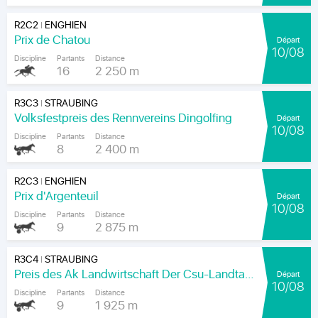
R2C2
ENGHIEN
|
Prix de Chatou
Départ
10/08
Discipline
Partants
Distance
16
2 250 m
R3C3
STRAUBING
|
Volksfestpreis des Rennvereins Dingolfing
Départ
10/08
Discipline
Partants
Distance
8
2 400 m
R2C3
ENGHIEN
|
Prix d'Argenteuil
Départ
10/08
Discipline
Partants
Distance
9
2 875 m
R3C4
STRAUBING
|
Preis des Ak Landwirtschaft Der Csu-Landtagsfraktion
Départ
10/08
Discipline
Partants
Distance
9
1 925 m