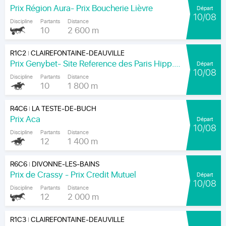
Prix Région Aura- Prix Boucherie Lièvre
Départ
10/08
Discipline
Partants
Distance
10
2 600 m
R1C2
CLAIREFONTAINE-DEAUVILLE
|
Prix Genybet- Site Reference des Paris Hipp.(px du Domaine du H. Bois)
Départ
10/08
Discipline
Partants
Distance
10
1 800 m
R4C6
LA TESTE-DE-BUCH
|
Prix Aca
Départ
10/08
Discipline
Partants
Distance
12
1 400 m
R6C6
DIVONNE-LES-BAINS
|
Prix de Crassy - Prix Credit Mutuel
Départ
10/08
Discipline
Partants
Distance
12
2 000 m
R1C3
CLAIREFONTAINE-DEAUVILLE
|