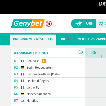
TURF
PROGRAMME / RÉSULTATS
LIVE
MEILLEURS RAPP
10h
PROGRAMME DU JOUR
R1
Deauville
R2
Berlin-Hoppegarten
R3
Divonne-les-Bains [Matinée]
R4
Le Lion-d'Angers
R5
La Gacilly
R6
Mönchengladbach
R7
Maroñas