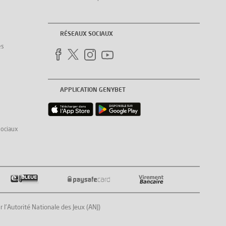
RÉSEAUX SOCIAUX
es
APPLICATION GENYBET
sociaux
Autorité Nationale des Jeux (ANJ)