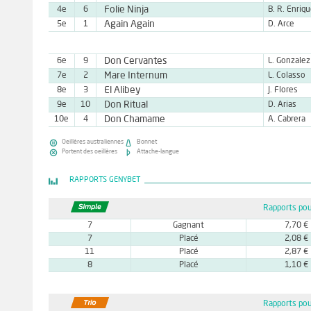
Folie Ninja
4e
6
B. R. Enriq
Again Again
5e
1
D. Arce
Don Cervantes
6e
9
L. Gonzalez
Mare Internum
7e
2
L. Colasso
El Alibey
8e
3
J. Flores
Don Ritual
9e
10
D. Arias
Don Chamame
10e
4
A. Cabrera


Oeillères australiennes
Bonnet


Portent des oeillères
Attache-langue
RAPPORTS GENYBET
Rapports pou
7
Gagnant
7,70 €
7
Placé
2,08 €
11
Placé
2,87 €
8
Placé
1,10 €
Rapports pou