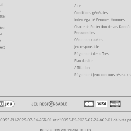
ll
Aide
s
Conditions générales
ball
Index égalité Femmes-Hommes
y
Charte de Protection de vos Donné
ball
Personnelles
all
Gérer mes cookies
e
Jeu responsable
rect
Réglement des offres
Plan du site
Affiliation
Réglement jeux concours réseaux 
° 0055-PH-2025-07-24-AGR-01 et n° 0055-PS-2025-07-24-AGR-01 délivrés par l'
INTERDICTION VOLONTAIRE DE JEUX