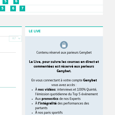
5
6
5
6
7
LE LIVE
R7
Contenu réservé aux parieurs Genybet
Le Live, pour suivre les courses en direct et
commentées est réservé aux parieurs
Genybet.
En vous connectant à votre compte
Genybet
vous avez accès :
À
nos vidéos
: interviews et 100% Quinté,
l'émission quotidienne du Top 5 évènement
Aux
pronostics
de nos Experts
À
l'intégralité
des performances des
partants
À nos paris sportifs