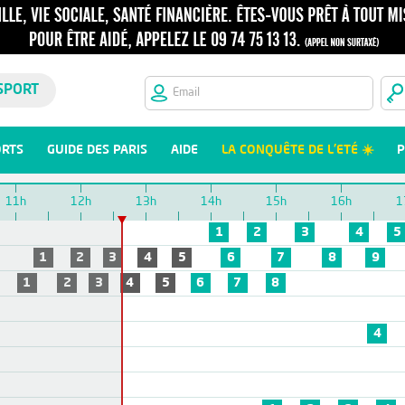
SPORT
ORTS
GUIDE DES PARIS
AIDE
LA CONQUÊTE DE L'ETÉ ☀️
P
11h
12h
13h
14h
15h
16h
1
1
2
3
4
5
1
2
3
4
5
6
7
8
9
1
2
3
4
5
6
7
8
4