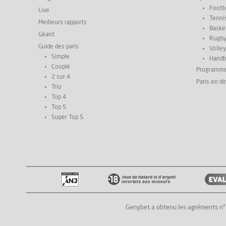
Footba
Live
Tenni
Meilleurs rapports
Basket
Géant
Rugb
Guide des paris
Volley
Simple
Handb
Couplé
Programm
2 sur 4
Paris en di
Trio
Top 4
Top 5
Super Top 5
Genybet a obtenu les agréments n