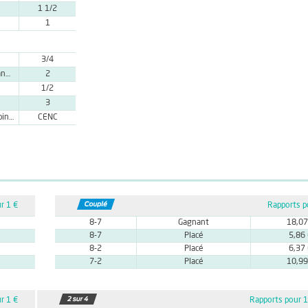
1 1/2
1
3/4
L. Rojas Aranguren
2
1/2
3
C. Rojas Espinosa
CENC
r 1 €
Rapports p
8-7
Gagnant
18,07
8-7
Placé
5,86
8-2
Placé
6,37
7-2
Placé
10,99
r 1 €
Rapports pour 1