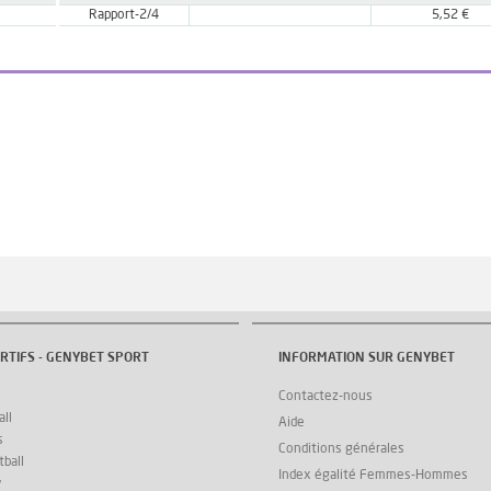
Rapport-2/4
5,52 €
RTIFS - GENYBET SPORT
INFORMATION SUR GENYBET
Contactez-nous
ll
Aide
s
Conditions générales
ball
Index égalité Femmes-Hommes
y