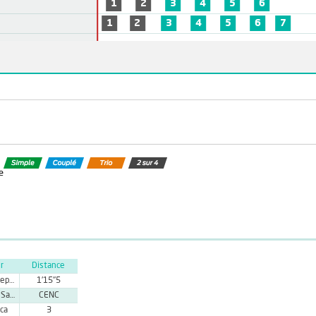
1
2
3
4
5
6
1
2
3
4
5
6
7
e
r
Distance
J. M. Moya Sepulveda
1'15''5
A. Maureira Salinas
CENC
ica
3