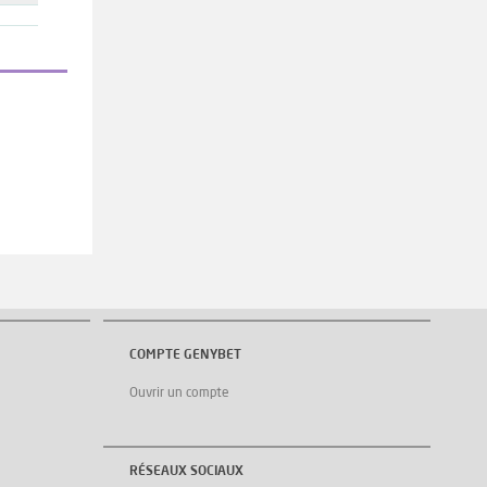
COMPTE GENYBET
Ouvrir un compte
RÉSEAUX SOCIAUX