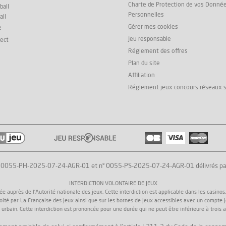
Charte de Protection de vos Donné
ball
Personnelles
all
Gérer mes cookies
e
Jeu responsable
rect
Réglement des offres
Plan du site
Affiliation
Réglement jeux concours réseaux 
° 0055-PH-2025-07-24-AGR-01 et n° 0055-PS-2025-07-24-AGR-01 délivrés par l'
INTERDICTION VOLONTAIRE DE JEUX
uprès de l'Autorité nationale des jeux. Cette interdiction est applicable dans les casinos, da
loité par La Française des jeux ainsi que sur les bornes de jeux accessibles avec un compte 
 urbain. Cette interdiction est prononcée pour une durée qui ne peut être inférieure à trois a