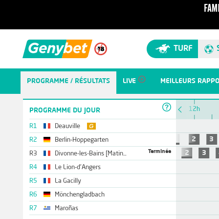
TURF
PROGRAMME / RÉSULTATS
LIVE
MEILLEURS RAPP
10h
11h
12h
PROGRAMME DU JOUR
R1
Deauville
1
2
3
R2
Berlin-Hoppegarten
Terminée
1
2
3
R3
Divonne-les-Bains [Matinée]
R4
Le Lion-d'Angers
R5
La Gacilly
R6
Mönchengladbach
R7
Maroñas