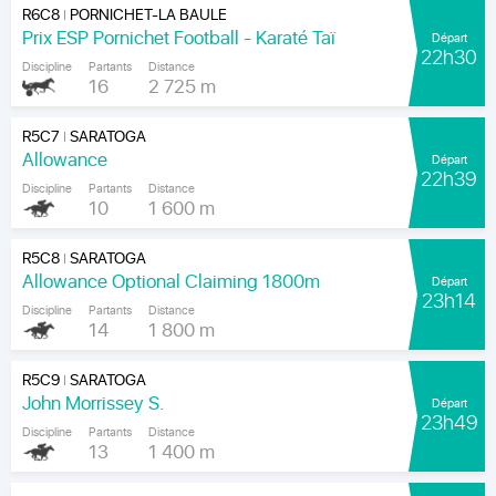
R6C8
PORNICHET-LA BAULE
|
Prix ESP Pornichet Football - Karaté Taï
Départ
22h30
Discipline
Partants
Distance
16
2 725 m
R5C7
SARATOGA
|
Allowance
Départ
22h39
Discipline
Partants
Distance
10
1 600 m
R5C8
SARATOGA
|
Allowance Optional Claiming 1800m
Départ
23h14
Discipline
Partants
Distance
14
1 800 m
R5C9
SARATOGA
|
John Morrissey S.
Départ
23h49
Discipline
Partants
Distance
13
1 400 m