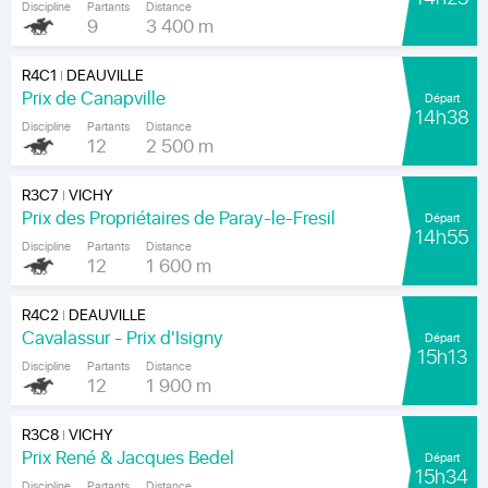
Discipline
Partants
Distance
9
3 400 m
R4C1
DEAUVILLE
|
Prix de Canapville
Départ
14h38
Discipline
Partants
Distance
12
2 500 m
R3C7
VICHY
|
Prix des Propriétaires de Paray-le-Fresil
Départ
14h55
Discipline
Partants
Distance
12
1 600 m
R4C2
DEAUVILLE
|
Cavalassur - Prix d'Isigny
Départ
15h13
Discipline
Partants
Distance
12
1 900 m
R3C8
VICHY
|
Prix René & Jacques Bedel
Départ
15h34
Discipline
Partants
Distance