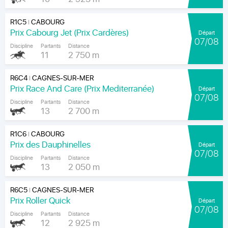
R1C5
CABOURG
|
Prix Cabourg Jet (Prix Cardères)
Départ
07/08
Discipline
Partants
Distance
11
2 750 m
R6C4
CAGNES-SUR-MER
|
Prix Race And Care (Prix Mediterranée)
Départ
07/08
Discipline
Partants
Distance
13
2 700 m
R1C6
CABOURG
|
Prix des Dauphinelles
Départ
07/08
Discipline
Partants
Distance
13
2 050 m
R6C5
CAGNES-SUR-MER
|
Prix Roller Quick
Départ
07/08
Discipline
Partants
Distance
12
2 925 m