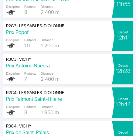
11h55
Discipline
Partants
Distance
8
2 400 m
R2C3
LES SABLES-D'OLONNE
|
Prix Popof
Départ
12h11
Discipline
Partants
Distance
10
1 200 m
R3C3
VICHY
|
Prix Antoine Nucera
Départ
12h28
Discipline
Partants
Distance
7
2 400 m
R2C4
LES SABLES-D'OLONNE
|
Prix Talmont Saint-Hilaire
Départ
12h44
Discipline
Partants
Distance
8
1 950 m
R3C4
VICHY
|
Prix de Saint-Palais
Départ