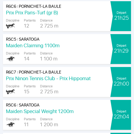
R6C6
PORNICHET-LA BAULE
|
Prix Prix Paris-Turf (gr B)
Départ
21h25
Discipline
Partants
Distance
12
2 725 m
R5C5
SARATOGA
|
Maiden Claiming 1100m
Départ
21h29
Discipline
Partants
Distance
14
1 100 m
R6C7
PORNICHET-LA BAULE
|
Prix Ninon Tennis Club - Prix Hippomat
Départ
22h00
Discipline
Partants
Distance
15
2 725 m
R5C6
SARATOGA
|
Maiden Special Weight 1200m
Départ
22h04
Discipline
Partants
Distance
11
1 200 m