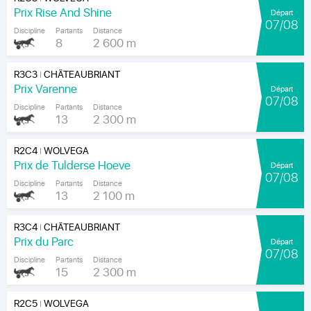
Prix Rise And Shine
Départ
07/08
Discipline
Partants
Distance
8
2 600 m
R3C3
CHÂTEAUBRIANT
|
Prix Varenne
Départ
07/08
Discipline
Partants
Distance
13
2 300 m
R2C4
WOLVEGA
|
Prix de Tulderse Hoeve
Départ
07/08
Discipline
Partants
Distance
13
2 100 m
R3C4
CHÂTEAUBRIANT
|
Prix du Parc
Départ
07/08
Discipline
Partants
Distance
15
2 300 m
R2C5
WOLVEGA
|