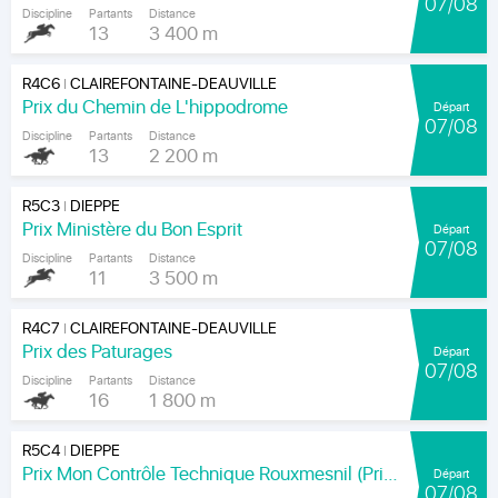
07/08
Discipline
Partants
Distance
13
3 400 m
R4C6
CLAIREFONTAINE-DEAUVILLE
|
Prix du Chemin de L'hippodrome
Départ
07/08
Discipline
Partants
Distance
13
2 200 m
R5C3
DIEPPE
|
Prix Ministère du Bon Esprit
Départ
07/08
Discipline
Partants
Distance
11
3 500 m
R4C7
CLAIREFONTAINE-DEAUVILLE
|
Prix des Paturages
Départ
07/08
Discipline
Partants
Distance
16
1 800 m
R5C4
DIEPPE
|
Prix Mon Contrôle Technique Rouxmesnil (Prix Jean de la Rochefoucauld)
Départ
07/08