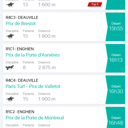
13
1 600 m
R4C3
DEAUVILLE
|
Prix de Brestot
Départ
15h55
Discipline
Partants
Distance
15
1 900 m
R1C1
ENGHIEN
|
Prix de la Porte d'Asnières
Départ
16h13
Discipline
Partants
Distance
8
2 875 m
R4C4
DEAUVILLE
|
Paris Turf - Prix de Valletot
Départ
16h30
Discipline
Partants
Distance
15
1 900 m
R1C2
ENGHIEN
|
Prix de la Porte de Montreuil
Départ
16h48
Discipline
Partants
Distance