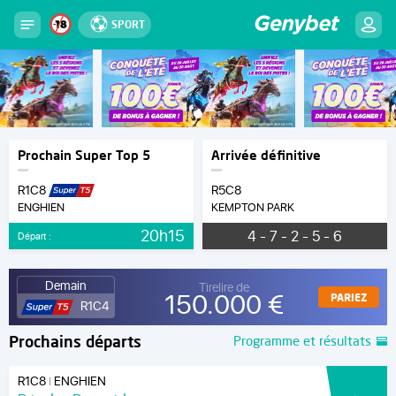
SPORT
Prochain Super Top 5
Arrivée définitive
R1C8
R5C8
ENGHIEN
KEMPTON PARK
20h15
4 - 7 - 2 - 5 - 6
Départ :
Demain
Tirelire de
150.000 €
PARIEZ
R1C4
Prochains départs
Programme et résultats
R1C8
ENGHIEN
|