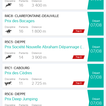
Discipline
Partants
Distance
16
3 400 m
R4C8
CLAIREFONTAINE-DEAUVILLE
|
Prix des Bocages
Départ
07/08
Discipline
Partants
Distance
16
1 800 m
R5C5
DIEPPE
|
Prix Société Nouvelle Abraham Dépannage (Prix Arenice)
Départ
07/08
Discipline
Partants
Distance
14
3 900 m
R1C1
CABOURG
|
Prix des Cèdres
Départ
07/08
Discipline
Partants
Distance
11
2 725 m
R5C6
DIEPPE
|
Prix Deep Jumping
Départ
07/08
Discipline
Partants
Distance