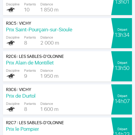
13h01
Discipline
Partants
Distance
10
1 850 m
R3C5
VICHY
|
Prix Saint-Pourçain-sur-Sioule
Départ
13h34
Discipline
Partants
Distance
8
2 000 m
R2C6
LES SABLES-D'OLONNE
|
Prix Alain de Montillet
Départ
13h50
Discipline
Partants
Distance
9
1 950 m
R3C6
VICHY
|
Prix de Durtol
Départ
14h07
Discipline
Partants
Distance
8
1 600 m
R2C7
LES SABLES-D'OLONNE
|
Prix le Pompier
Départ
14h23