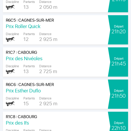
Discipline
Partants
Distance
13
2 050 m
R6C5
CAGNES-SUR-MER
|
Prix Roller Quick
Départ
21h20
Discipline
Partants
Distance
12
2 925 m
R1C7
CABOURG
|
Prix des Nivéoles
Départ
21h45
Discipline
Partants
Distance
13
2 725 m
R6C6
CAGNES-SUR-MER
|
Prix Esther Duflo
Départ
21h50
Discipline
Partants
Distance
15
2 925 m
R1C8
CABOURG
|
Prix des Ifs
Départ
22h10
Discipline
Partants
Distance