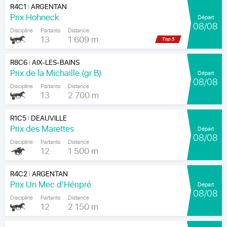
R4C1
ARGENTAN
|
Prix Hohneck
Départ
08/08
Discipline
Partants
Distance
13
1 609 m
R8C6
AIX-LES-BAINS
|
Prix de la Michaille (gr B)
Départ
08/08
Discipline
Partants
Distance
13
2 700 m
R1C5
DEAUVILLE
|
Prix des Marettes
Départ
08/08
Discipline
Partants
Distance
12
1 500 m
R4C2
ARGENTAN
|
Prix Un Mec d'Héripré
Départ
08/08
Discipline
Partants
Distance
12
2 150 m