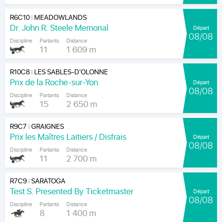
R6C10
MEADOWLANDS
|
Dr. John R. Steele Memorial
Départ
08/08
Discipline
Partants
Distance
11
1 609 m
R10C8
LES SABLES-D'OLONNE
|
Prix de la Roche-sur-Yon
Départ
08/08
Discipline
Partants
Distance
15
2 650 m
R9C7
GRAIGNES
|
Prix les Maîtres Laitiers / Disfrais
Départ
08/08
Discipline
Partants
Distance
11
2 700 m
R7C9
SARATOGA
|
Test S. Presented By Ticketmaster
Départ
08/08
Discipline
Partants
Distance
8
1 400 m