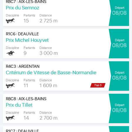
R8C7
AIX-LES-BAINS
|
Prix du Semnoz
Départ
08/08
Discipline
Partants
Distance
15
2 725 m
R1C6
DEAUVILLE
|
Prix Michel Houyvet
Départ
08/08
Discipline
Partants
Distance
9
3 000 m
R4C3
ARGENTAN
|
Critérium de Vitesse de Basse-Normandie
Départ
08/08
Discipline
Partants
Distance
11
1 609 m
R8C8
AIX-LES-BAINS
|
Prix du Tillet
Départ
08/08
Discipline
Partants
Distance
14
2 700 m
R1C7
DEAUVILLE
|