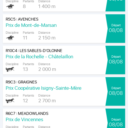
Discipline
Partants
Distance
8
1 400 m
R5C5
AVENCHES
|
Prix de Mont-de-Marsan
Départ
08/08
Discipline
Partants
Distance
11
2 150 m
R10C4
LES SABLES-D'OLONNE
|
Prix de la Rochelle - Châtelaillon
Départ
08/08
Discipline
Partants
Distance
13
2 000 m
R9C3
GRAIGNES
|
Prix Coopérative Isigny-Sainte-Mère
Départ
08/08
Discipline
Partants
Distance
12
2 700 m
R6C7
MEADOWLANDS
|
Prix de Vincennes
Départ
08/08
Discipline
Partants
Distance