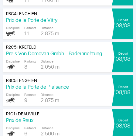
11
1 700 m
R3C4
ENGHIEN
|
Prix de la Porte de Vitry
Départ
08/08
Discipline
Partants
Distance
11
2 875 m
R2C5
KREFELD
|
Preis Von Domovari Gmbh - Badeinrichtung Auf Mass
Départ
08/08
Discipline
Partants
Distance
8
2 050 m
R3C5
ENGHIEN
|
Prix de la Porte de Plaisance
Départ
08/08
Discipline
Partants
Distance
9
2 875 m
R1C1
DEAUVILLE
|
Prix de Reux
Départ
08/08
Discipline
Partants
Distance
6
2 500 m