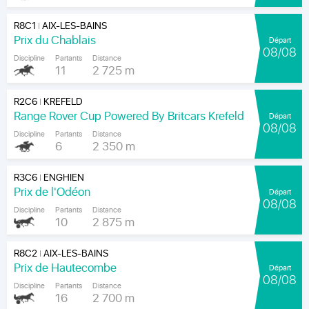
R8C1
AIX-LES-BAINS
|
Prix du Chablais
Départ
08/08
Discipline
Partants
Distance
11
2 725 m
R2C6
KREFELD
|
Range Rover Cup Powered By Britcars Krefeld
Départ
08/08
Discipline
Partants
Distance
6
2 350 m
R3C6
ENGHIEN
|
Prix de l'Odéon
Départ
08/08
Discipline
Partants
Distance
10
2 875 m
R8C2
AIX-LES-BAINS
|
Prix de Hautecombe
Départ
08/08
Discipline
Partants
Distance
16
2 700 m