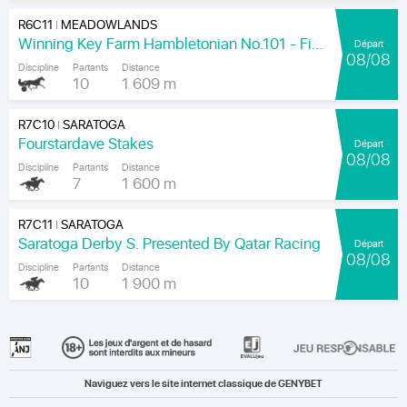
R6C11
MEADOWLANDS
|
Winning Key Farm Hambletonian No.101 - Final
Départ
08/08
Discipline
Partants
Distance
10
1 609 m
R7C10
SARATOGA
|
Fourstardave Stakes
Départ
08/08
Discipline
Partants
Distance
7
1 600 m
R7C11
SARATOGA
|
Saratoga Derby S. Presented By Qatar Racing
Départ
08/08
Discipline
Partants
Distance
10
1 900 m
Naviguez vers le site internet classique de GENYBET