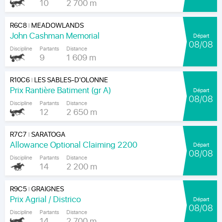
10
2 700 m
R6C8
MEADOWLANDS
|
John Cashman Memorial
Départ
08/08
Discipline
Partants
Distance
9
1 609 m
R10C6
LES SABLES-D'OLONNE
|
Prix Rantière Batiment (gr A)
Départ
08/08
Discipline
Partants
Distance
12
2 650 m
R7C7
SARATOGA
|
Allowance Optional Claiming 2200
Départ
08/08
Discipline
Partants
Distance
14
2 200 m
R9C5
GRAIGNES
|
Prix Agrial / Districo
Départ
08/08
Discipline
Partants
Distance
14
2 700 m