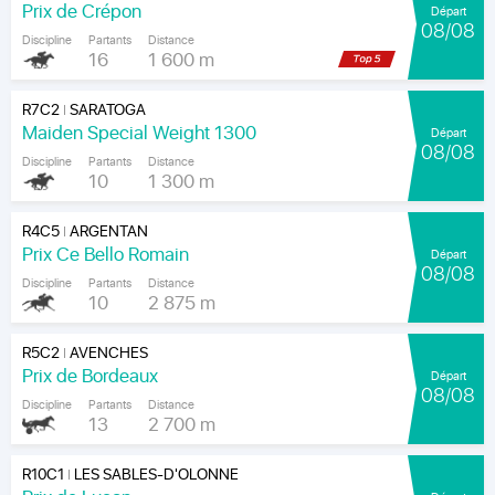
Prix de Crépon
Départ
08/08
Discipline
Partants
Distance
16
1 600 m
R7C2
SARATOGA
|
Maiden Special Weight 1300
Départ
08/08
Discipline
Partants
Distance
10
1 300 m
R4C5
ARGENTAN
|
Prix Ce Bello Romain
Départ
08/08
Discipline
Partants
Distance
10
2 875 m
R5C2
AVENCHES
|
Prix de Bordeaux
Départ
08/08
Discipline
Partants
Distance
13
2 700 m
R10C1
LES SABLES-D'OLONNE
|