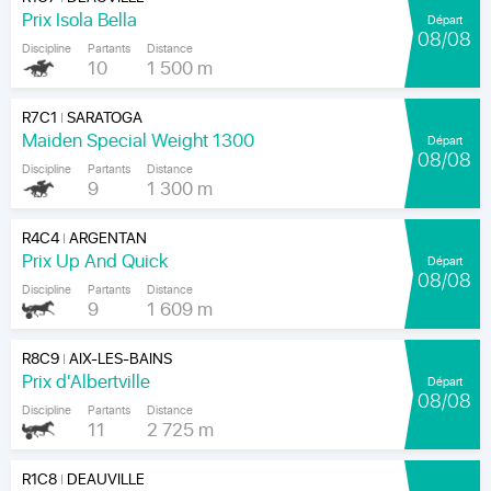
Prix Isola Bella
Départ
08/08
Discipline
Partants
Distance
10
1 500 m
R7C1
SARATOGA
|
Maiden Special Weight 1300
Départ
08/08
Discipline
Partants
Distance
9
1 300 m
R4C4
ARGENTAN
|
Prix Up And Quick
Départ
08/08
Discipline
Partants
Distance
9
1 609 m
R8C9
AIX-LES-BAINS
|
Prix d'Albertville
Départ
08/08
Discipline
Partants
Distance
11
2 725 m
R1C8
DEAUVILLE
|