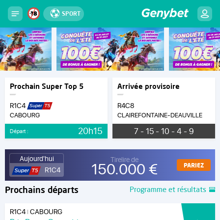
SPORT
Prochain Super Top 5
Arrivée provisoire
R1C4
R4C8
CABOURG
CLAIREFONTAINE-DEAUVILLE
20h15
7 - 15 - 10 - 4 - 9
Départ :
Aujourd'hui
Tirelire de
150.000 €
PARIEZ
R1C4
Prochains départs
Programme et résultats
R1C4
CABOURG
|