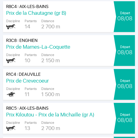
R8C4
AIX-LES-BAINS
|
Prix de la Chautagne (gr B)
Départ
08/08
Discipline
Partants
Distance
14
2 700 m
R3C8
ENGHIEN
|
Prix de Marnes-La-Coquette
Départ
08/08
Discipline
Partants
Distance
10
2 150 m
R1C4
DEAUVILLE
|
Prix de Crevecoeur
Départ
08/08
Discipline
Partants
Distance
11
1 500 m
R8C5
AIX-LES-BAINS
|
Prix Kiloutou - Prix de la Michaille (gr A)
Départ
08/08
Discipline
Partants
Distance
13
2 700 m