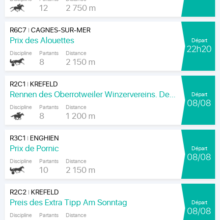
12
2 750 m
R6C7
CAGNES-SUR-MER
|
Prix des Alouettes
Départ
22h20
Discipline
Partants
Distance
8
2 150 m
R2C1
KREFELD
|
Rennen des Oberrotweiler Winzervereins. Der Klassiker Am Kaiser.
Départ
08/08
Discipline
Partants
Distance
8
1 200 m
R3C1
ENGHIEN
|
Prix de Pornic
Départ
08/08
Discipline
Partants
Distance
10
2 150 m
R2C2
KREFELD
|
Preis des Extra Tipp Am Sonntag
Départ
08/08
Discipline
Partants
Distance