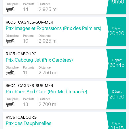
19h50
Discipline
Partants
Distance
14
2 925 m
R6C3
CAGNES-SUR-MER
|
Prix Images et Expressions (Prix des Palmiers)
Départ
20h20
Discipline
Partants
Distance
10
2 925 m
R1C5
CABOURG
|
Prix Cabourg Jet (Prix Cardères)
Départ
20h45
Discipline
Partants
Distance
11
2 750 m
R6C4
CAGNES-SUR-MER
|
Prix Race And Care (Prix Mediterranée)
Départ
20h50
Discipline
Partants
Distance
13
2 700 m
R1C6
CABOURG
|
Prix des Dauphinelles
Départ
21h15