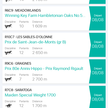
R6C9
MEADOWLANDS
|
Winning Key Farm Hambletonian Oaks No.56 - Final
Départ
08/08
Discipline
Partants
Distance
10
1 609 m
R10C7
LES SABLES-D'OLONNE
|
Prix de Saint-Jean-de-Monts (gr B)
Départ
08/08
Discipline
Partants
Distance
12
2 650 m
R9C6
GRAIGNES
|
Prix 80e Anniv Hippo - Prix Raymond Rigault
Départ
08/08
Discipline
Partants
Distance
7
2 700 m
R7C8
SARATOGA
|
Maiden Special Weight 1700
Départ
08/08
Discipline
Partants
Distance
12
1 700 m