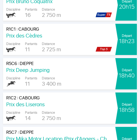
Prix Bruno Coquatrix
Départ
20h15
Discipline
Partants
Distance
16
2 750 m
R1C1
CABOURG
|
Prix des Cèdres
Départ
18h23
Discipline
Partants
Distance
11
2 725 m
R5C6
DIEPPE
|
Prix Deep Jumping
Départ
18h40
Discipline
Partants
Distance
11
3 400 m
R1C2
CABOURG
|
Prix des Liserons
Départ
18h58
Discipline
Partants
Distance
14
2 750 m
R5C7
DIEPPE
|
Prix Mika Motor Location (Prix d'Angers - Chamionnat Paris-Turf des Apprentis-Jeunes-Jockeys)
Départ