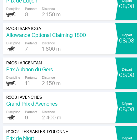
Prix de Luçon
Départ
08/08
Discipline
Partants
Distance
8
2 150 m
R7C3
SARATOGA
|
Allowance Optional Claiming 1800
Départ
08/08
Discipline
Partants
Distance
7
1 800 m
R4C6
ARGENTAN
|
Prix Aubrion du Gers
Départ
08/08
Discipline
Partants
Distance
11
2 150 m
R5C3
AVENCHES
|
Grand Prix d'Avenches
Départ
08/08
Discipline
Partants
Distance
9
2 400 m
R10C2
LES SABLES-D'OLONNE
|
Prix de Niort
Départ