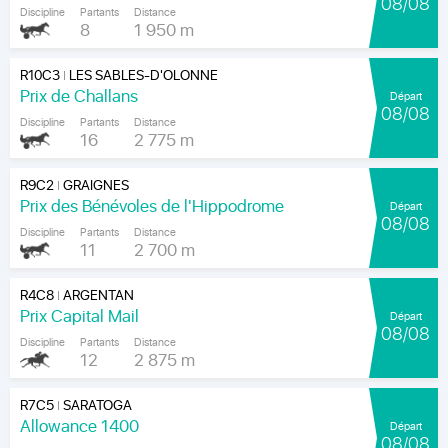
08/08
Discipline
Partants
Distance
8
1 950 m
R10C3
LES SABLES-D'OLONNE
|
Prix de Challans
Départ
08/08
Discipline
Partants
Distance
16
2 775 m
R9C2
GRAIGNES
|
Prix des Bénévoles de l'Hippodrome
Départ
08/08
Discipline
Partants
Distance
11
2 700 m
R4C8
ARGENTAN
|
Prix Capital Mail
Départ
08/08
Discipline
Partants
Distance
12
2 875 m
R7C5
SARATOGA
|
Allowance 1400
Départ
08/08