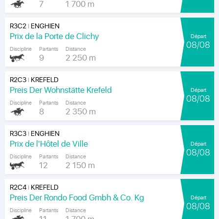
7
1 700 m
R3C2
ENGHIEN
|
Prix de la Porte de Clichy
Départ
08/08
Discipline
Partants
Distance
9
2 250 m
R2C3
KREFELD
|
Preis Der Wohnstätte Krefeld
Départ
08/08
Discipline
Partants
Distance
8
2 350 m
R3C3
ENGHIEN
|
Prix de l'Hôtel de Ville
Départ
08/08
Discipline
Partants
Distance
12
2 150 m
R2C4
KREFELD
|
Preis Der Rondo Food Gmbh & Co. Kg
Départ
08/08
Discipline
Partants
Distance