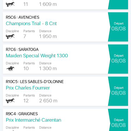
11
1 609 m
R5C6
AVENCHES
|
Champions Trial - 8 Cnt
Départ
08/08
Discipline
Partants
Distance
7
1 950 m
R7C6
SARATOGA
|
Maiden Special Weight 1300
Départ
08/08
Discipline
Partants
Distance
10
1 300 m
R10C5
LES SABLES-D'OLONNE
|
Prix Charles Fournier
Départ
08/08
Discipline
Partants
Distance
12
2 650 m
R9C4
GRAIGNES
|
Prix Intermarché Carentan
Départ
08/08
Discipline
Partants
Distance