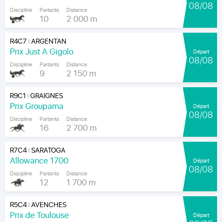
08/08
Discipline
Partants
Distance
10
2 000 m
R4C7
ARGENTAN
|
Prix Just A Gigolo
Départ
08/08
Discipline
Partants
Distance
9
2 150 m
R9C1
GRAIGNES
|
Prix Groupama
Départ
08/08
Discipline
Partants
Distance
16
2 700 m
R7C4
SARATOGA
|
Allowance 1700
Départ
08/08
Discipline
Partants
Distance
12
1 700 m
R5C4
AVENCHES
|
Prix de Toulouse
Départ