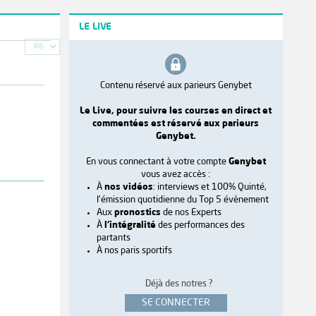
LE LIVE
R6
Contenu réservé aux parieurs Genybet
Le Live, pour suivre les courses en direct et
commentées est réservé aux parieurs
Genybet.
En vous connectant à votre compte
Genybet
vous avez accès :
À
nos vidéos
: interviews et 100% Quinté,
l'émission quotidienne du Top 5 évènement
Aux
pronostics
de nos Experts
À
l'intégralité
des performances des
partants
À nos paris sportifs
Déjà des notres ?
SE CONNECTER