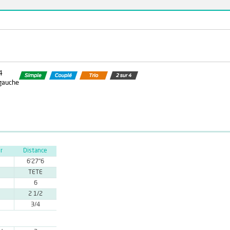
4
 gauche
r
Distance
6'27''6
TETE
6
2 1/2
3/4