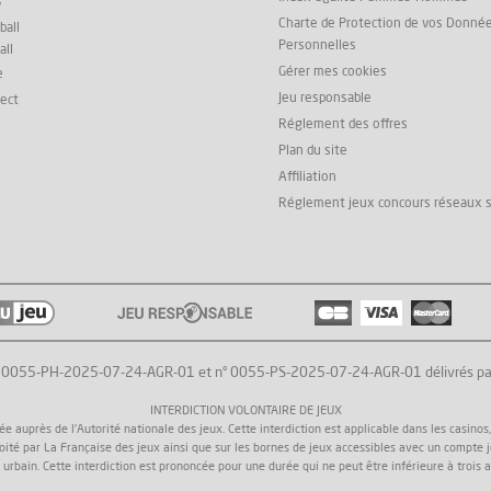
y
Charte de Protection de vos Donné
ball
Personnelles
all
Gérer mes cookies
e
Jeu responsable
rect
Réglement des offres
Plan du site
Affiliation
Réglement jeux concours réseaux 
° 0055-PH-2025-07-24-AGR-01 et n° 0055-PS-2025-07-24-AGR-01 délivrés par l'
INTERDICTION VOLONTAIRE DE JEUX
uprès de l'Autorité nationale des jeux. Cette interdiction est applicable dans les casinos, da
loité par La Française des jeux ainsi que sur les bornes de jeux accessibles avec un compte 
 urbain. Cette interdiction est prononcée pour une durée qui ne peut être inférieure à trois a