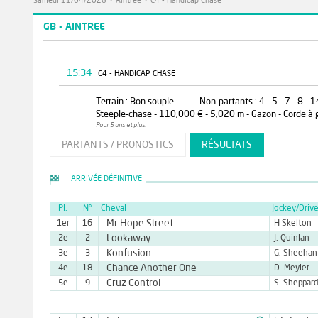
Samedi 11/04/2026
>
Aintree
>
C4 - Handicap Chase
GB - AINTREE
15:34
C4 - HANDICAP CHASE
Terrain : Bon souple
Non-partants : 4 - 5 - 7 - 8 - 1
Steeple-chase - 110,000 € - 5,020 m - Gazon - Corde à
Pour 5 ans et plus.
PARTANTS / PRONOSTICS
RÉSULTATS
ARRIVÉE DÉFINITIVE
Pl.
N°
Cheval
Jockey/Drive
Mr Hope Street
1er
16
H Skelton
Lookaway
2e
2
J. Quinlan
Konfusion
3e
3
G. Sheehan
Chance Another One
4e
18
D. Meyler
Cruz Control
5e
9
S. Sheppard