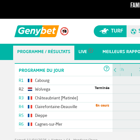
TURF
PROGRAMME / RÉSULTATS
LIVE
MEILLEURS RAPP
10h
PROGRAMME DU JOUR
R1
Cabourg
Terminée
R2
Wolvega
R3
Châteaubriant [Matinée]
En cours
R4
Clairefontaine-Deauville
R5
Dieppe
R6
Cagnes-sur-Mer