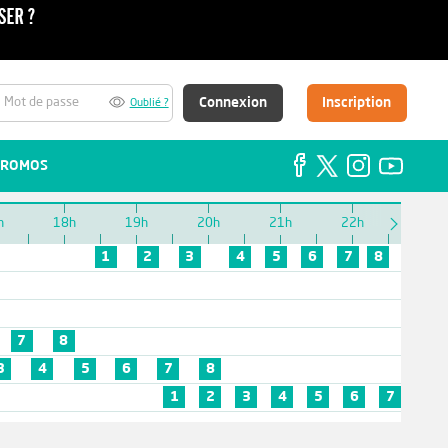
Connexion
Inscription
Oublié ?
ROMOS
h
18h
19h
20h
21h
22h
23h
1
2
3
4
5
6
7
8
7
8
3
4
5
6
7
8
1
2
3
4
5
6
7