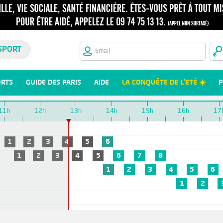
SPORT
ORTS
GUIDE DES PARIS
AIDE
LA CONQUÊTE DE L'ETÉ ☀️
P
11h
12h
13h
14h
15h
16h
17
1
2
3
4
5
6
1
2
3
4
5
6
7
8
1
2
3
4
5
6
1
2