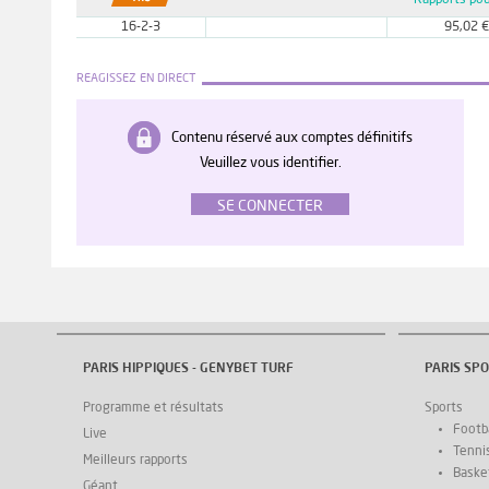
Rapports pou
16-2-3
95,02 €
REAGISSEZ EN DIRECT
Contenu réservé aux comptes définitifs
Veuillez vous identifier.
SE CONNECTER
PARIS HIPPIQUES - GENYBET TURF
PARIS SPO
Programme et résultats
Sports
Footba
Live
Tenni
Meilleurs rapports
Basket
Géant