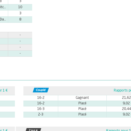
rd
3
T. McCain-Mitchell
10
3
S. Twiston-Davies
8
-
-
-
-
r 1 €
Rapports p
16-2
Gagnant
21,62
16-2
Placé
9,02
16-3
Placé
20,44
2-3
Placé
9,02