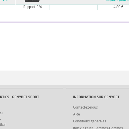
r 1 €
Rapports pour 1
Rapport-2/4
4,80 €
RTIFS - GENYBET SPORT
INFORMATION SUR GENYBET
Contactez-nous
ll
Aide
s
Conditions générales
ball
Index égalité Femmes-Hommes