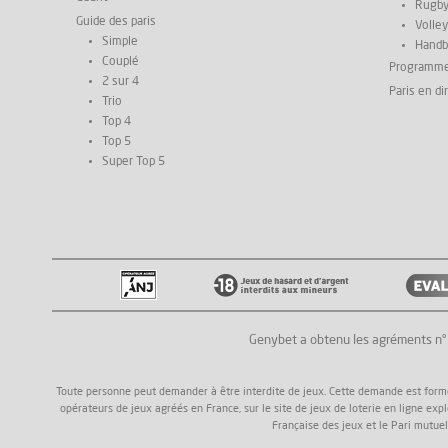
Rugb
Guide des paris
Volley
Simple
Handb
Couplé
Programm
2 sur 4
Paris en di
Trio
Top 4
Top 5
Super Top 5
Genybet a obtenu les agréments n
Toute personne peut demander à être interdite de jeux. Cette demande est formée a
opérateurs de jeux agréés en France, sur le site de jeux de loterie en ligne exp
Française des jeux et le Pari mutuel