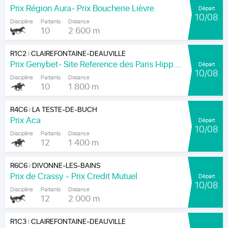
Prix Région Aura- Prix Boucherie Lièvre
Départ
10/08
Discipline
Partants
Distance
10
2 600 m
R1C2
CLAIREFONTAINE-DEAUVILLE
|
Prix Genybet- Site Reference des Paris Hipp.(px du Domaine du H. Bois)
Départ
10/08
Discipline
Partants
Distance
10
1 800 m
R4C6
LA TESTE-DE-BUCH
|
Prix Aca
Départ
10/08
Discipline
Partants
Distance
12
1 400 m
R6C6
DIVONNE-LES-BAINS
|
Prix de Crassy - Prix Credit Mutuel
Départ
10/08
Discipline
Partants
Distance
12
2 000 m
R1C3
CLAIREFONTAINE-DEAUVILLE
|