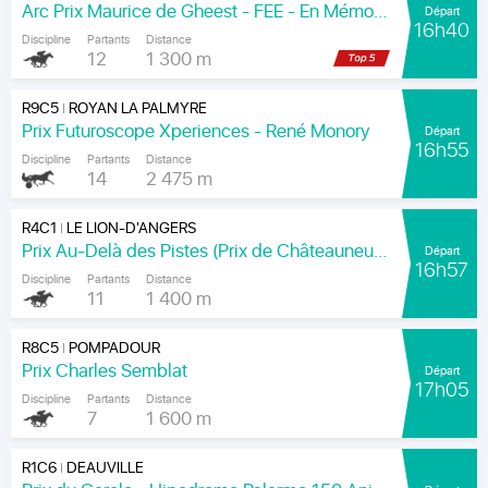
Arc Prix Maurice de Gheest - FEE - En Mémoire de Louis Romanet
Départ
16h40
Discipline
Partants
Distance
12
1 300 m
R9C5
ROYAN LA PALMYRE
|
Prix Futuroscope Xperiences - René Monory
Départ
16h55
Discipline
Partants
Distance
14
2 475 m
R4C1
LE LION-D'ANGERS
|
Prix Au-Delà des Pistes (Prix de Châteauneuf-sur-Sarthe)
Départ
16h57
Discipline
Partants
Distance
11
1 400 m
R8C5
POMPADOUR
|
Prix Charles Semblat
Départ
17h05
Discipline
Partants
Distance
7
1 600 m
R1C6
DEAUVILLE
|