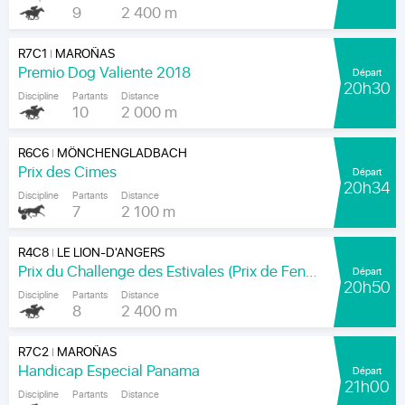
9
2 400 m
R7C1
MAROÑAS
|
Premio Dog Valiente 2018
Départ
20h30
Discipline
Partants
Distance
10
2 000 m
R6C6
MÖNCHENGLADBACH
|
Prix des Cimes
Départ
20h34
Discipline
Partants
Distance
7
2 100 m
R4C8
LE LION-D'ANGERS
|
Prix du Challenge des Estivales (Prix de Feneu)
Départ
20h50
Discipline
Partants
Distance
8
2 400 m
R7C2
MAROÑAS
|
Handicap Especial Panama
Départ
21h00
Discipline
Partants
Distance