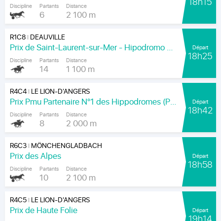
18h15
Discipline
Partants
Distance
6
2 100 m
R1C8
DEAUVILLE
|
Prix de Saint-Laurent-sur-Mer - Hipodromo de Maronas
Départ
18h25
Discipline
Partants
Distance
14
1 100 m
R4C4
LE LION-D'ANGERS
|
Prix Pmu Partenaire N°1 des Hippodromes (Prix du Moulin de Varennes)
Départ
18h42
Discipline
Partants
Distance
8
2 000 m
R6C3
MÖNCHENGLADBACH
|
Prix des Alpes
Départ
18h58
Discipline
Partants
Distance
10
2 100 m
R4C5
LE LION-D'ANGERS
|
Prix de Haute Folie
Départ
19h14