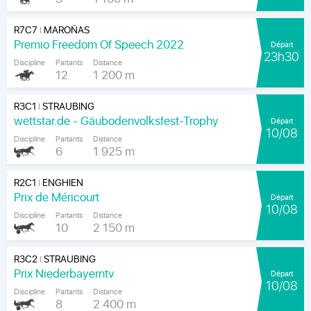
R7C7
MAROÑAS
|
Premio Freedom Of Speech 2022
Départ
23h30
Discipline
Partants
Distance
12
1 200 m
R3C1
STRAUBING
|
wettstar.de - Gäubodenvolksfest-Trophy
Départ
10/08
Discipline
Partants
Distance
6
1 925 m
R2C1
ENGHIEN
|
Prix de Méricourt
Départ
10/08
Discipline
Partants
Distance
10
2 150 m
R3C2
STRAUBING
|
Prix Niederbayerntv
Départ
10/08
Discipline
Partants
Distance
8
2 400 m