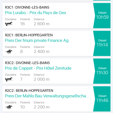
R3C1
DIVONNE-LES-BAINS
|
Prix Lurabo - Prix du Pays de Gex
Départ
10h59
Discipline
Partants
Distance
16
2 600 m
R2C1
BERLIN-HOPPEGARTEN
|
Preis Der finum.private Finance Ag
Départ
11h14
Discipline
Partants
Distance
8
2 400 m
R3C2
DIVONNE-LES-BAINS
|
Prix de Coppet - Prix Hôtel Zenitude
Départ
11h30
Discipline
Partants
Distance
7
2 000 m
R2C2
BERLIN-HOPPEGARTEN
|
Preis Der Mahlo Bau Verwaltungsgesellschaft Mbh
Départ
11h46
Discipline
Partants
Distance
10
2 200 m