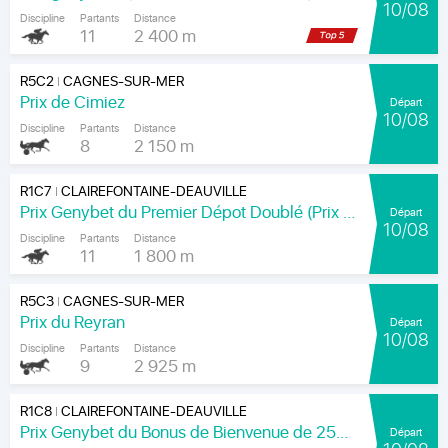
10/08
Discipline
Partants
Distance
11
2 400 m
R5C2
CAGNES-SUR-MER
|
Prix de Cimiez
Départ
10/08
Discipline
Partants
Distance
8
2 150 m
R1C7
CLAIREFONTAINE-DEAUVILLE
|
Prix Genybet du Premier Dépot Doublé (Prix The Wonder)
Départ
10/08
Discipline
Partants
Distance
11
1 800 m
R5C3
CAGNES-SUR-MER
|
Prix du Reyran
Départ
10/08
Discipline
Partants
Distance
9
2 925 m
R1C8
CLAIREFONTAINE-DEAUVILLE
|
Prix Genybet du Bonus de Bienvenue de 250 Euros (Prix Ramsin)
Départ