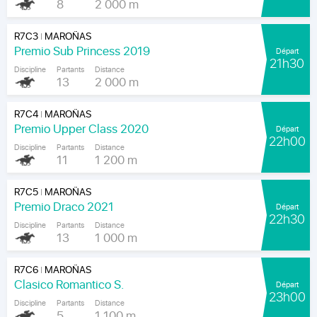
8
2 000 m
R7C3
MAROÑAS
|
Premio Sub Princess 2019
Départ
21h30
Discipline
Partants
Distance
13
2 000 m
R7C4
MAROÑAS
|
Premio Upper Class 2020
Départ
22h00
Discipline
Partants
Distance
11
1 200 m
R7C5
MAROÑAS
|
Premio Draco 2021
Départ
22h30
Discipline
Partants
Distance
13
1 000 m
R7C6
MAROÑAS
|
Clasico Romantico S.
Départ
23h00
Discipline
Partants
Distance
5
1 100 m