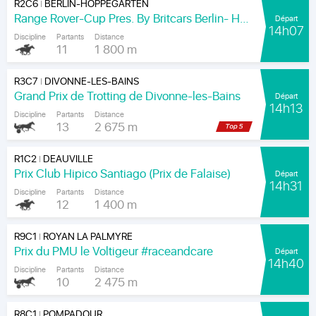
R2C6
BERLIN-HOPPEGARTEN
|
Range Rover-Cup Pres. By Britcars Berlin- Hoppegartener Stutenp.
Départ
14h07
Discipline
Partants
Distance
11
1 800 m
R3C7
DIVONNE-LES-BAINS
|
Grand Prix de Trotting de Divonne-les-Bains
Départ
14h13
Discipline
Partants
Distance
13
2 675 m
R1C2
DEAUVILLE
|
Prix Club Hipico Santiago (Prix de Falaise)
Départ
14h31
Discipline
Partants
Distance
12
1 400 m
R9C1
ROYAN LA PALMYRE
|
Prix du PMU le Voltigeur #raceandcare
Départ
14h40
Discipline
Partants
Distance
10
2 475 m
R8C1
POMPADOUR
|