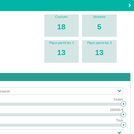
Courues
Victoires
18
5
Place parmi les 3
Place parmi les 5
13
13
Toutes
165000 €
Tous