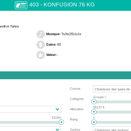
403 - KONFUSION 76 KG
elli et Tahira
Musique:
Ts3s(25)1s1s
Gains:
€0
Valeur:
-
Course
Groupe I
Catégorie
56137 €
Allocation
5110m
1
Rang
Jockey