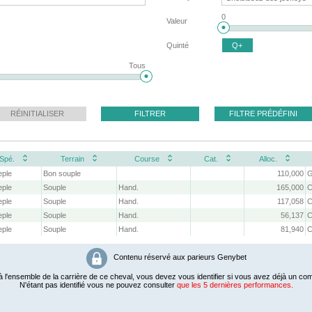
0
Valeur
Quinté
Q+
Tous
RÉINITIALISER
FILTRER
FILTRE PRÉDÉFINI
Spé.
Terrain
Course
Cat.
Alloc.
eple
Bon souple
110,000
G
eple
Souple
Hand.
165,000
C
eple
Souple
Hand.
117,058
C
eple
Souple
Hand.
56,137
C
eple
Souple
Hand.
81,940
C
Contenu réservé aux parieurs Genybet
 l'ensemble de la carrière de ce cheval, vous devez vous identifier si vous avez déjà un com
N'étant pas identifié vous ne pouvez consulter
que les 5 dernières performances.