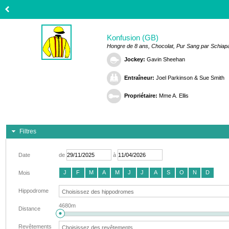
Konfusion (GB)
Hongre de 8 ans, Chocolat, Pur Sang par Schiapar
Jockey:
Gavin Sheehan
Entraîneur:
Joel Parkinson & Sue Smith
Propriétaire:
Mme A. Ellis
Filtres
Date
de
à
J
F
M
A
M
J
J
A
S
O
N
D
Mois
Hippodrome
4680m
Distance
Revêtements