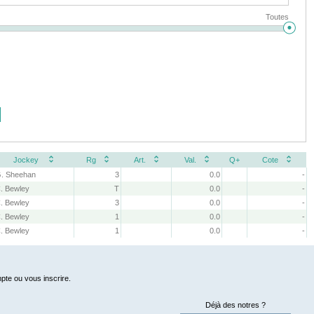
Toutes
Jockey
Rg
Art.
Val.
Q+
Cote
. Sheehan
3
0.0
-
. Bewley
T
0.0
-
. Bewley
3
0.0
-
. Bewley
1
0.0
-
. Bewley
1
0.0
-
pte ou vous inscrire.
Déjà des notres ?