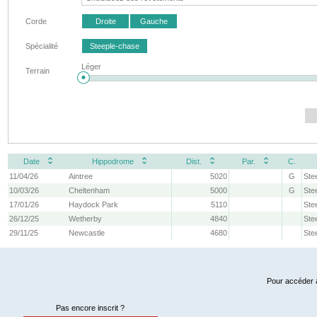
Corde
Droite
Gauche
Spécialité
Steeple-chase
Léger
Terrain
Date
Hippodrome
Dist.
Par.
C.
11/04/26
Aintree
5020
G
Ste
10/03/26
Cheltenham
5000
G
Ste
17/01/26
Haydock Park
5110
Ste
26/12/25
Wetherby
4840
Ste
29/11/25
Newcastle
4680
Ste
Pour accéder à
Pas encore inscrit ?