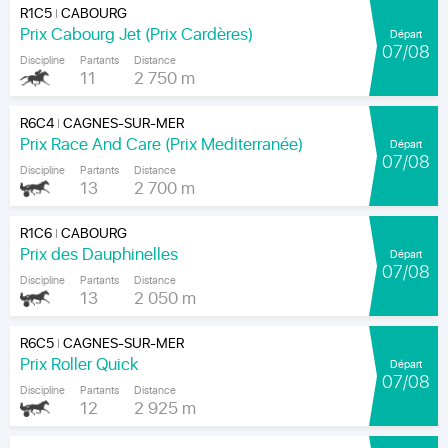
R1C5
CABOURG
|
Prix Cabourg Jet (Prix Cardères)
Départ
07/08
Discipline
Partants
Distance
11
2 750 m
R6C4
CAGNES-SUR-MER
|
Prix Race And Care (Prix Mediterranée)
Départ
07/08
Discipline
Partants
Distance
13
2 700 m
R1C6
CABOURG
|
Prix des Dauphinelles
Départ
07/08
Discipline
Partants
Distance
13
2 050 m
R6C5
CAGNES-SUR-MER
|
Prix Roller Quick
Départ
07/08
Discipline
Partants
Distance
12
2 925 m