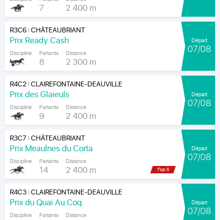
7
2 400 m
R3C6
CHÂTEAUBRIANT
|
Prix Ready Cash
Départ
07/08
Discipline
Partants
Distance
8
2 300 m
R4C2
CLAIREFONTAINE-DEAUVILLE
|
Prix des Glaieuls
Départ
07/08
Discipline
Partants
Distance
9
2 400 m
R3C7
CHÂTEAUBRIANT
|
Prix Meaulnes du Corta
Départ
07/08
Discipline
Partants
Distance
14
2 400 m
R4C3
CLAIREFONTAINE-DEAUVILLE
|
Prix du Quai Au Coq
Départ
07/08
Discipline
Partants
Distance