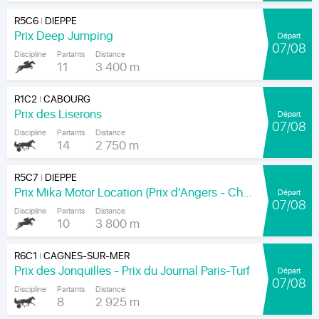
R5C6
DIEPPE
|
Prix Deep Jumping
Départ
07/08
Discipline
Partants
Distance
11
3 400 m
R1C2
CABOURG
|
Prix des Liserons
Départ
07/08
Discipline
Partants
Distance
14
2 750 m
R5C7
DIEPPE
|
Prix Mika Motor Location (Prix d'Angers - Chamionnat Paris-Turf des Apprentis-Jeunes-Jockeys)
Départ
07/08
Discipline
Partants
Distance
10
3 800 m
R6C1
CAGNES-SUR-MER
|
Prix des Jonquilles - Prix du Journal Paris-Turf
Départ
07/08
Discipline
Partants
Distance
8
2 925 m