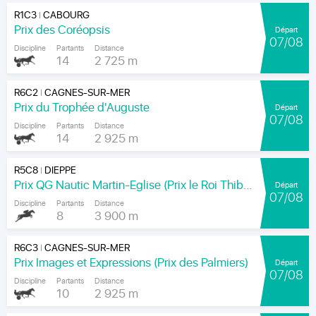
R1C3
CABOURG
|
Prix des Coréopsis
Départ
07/08
Discipline
Partants
Distance
14
2 725 m
R6C2
CAGNES-SUR-MER
|
Prix du Trophée d'Auguste
Départ
07/08
Discipline
Partants
Distance
14
2 925 m
R5C8
DIEPPE
|
Prix QG Nautic Martin-Eglise (Prix le Roi Thibault)
Départ
07/08
Discipline
Partants
Distance
8
3 900 m
R6C3
CAGNES-SUR-MER
|
Prix Images et Expressions (Prix des Palmiers)
Départ
07/08
Discipline
Partants
Distance
10
2 925 m