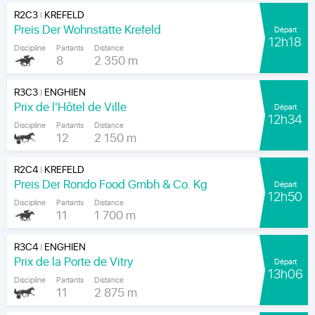
R2C3
KREFELD
|
Preis Der Wohnstätte Krefeld
Départ
12h18
Discipline
Partants
Distance
8
2 350 m
R3C3
ENGHIEN
|
Prix de l'Hôtel de Ville
Départ
12h34
Discipline
Partants
Distance
12
2 150 m
R2C4
KREFELD
|
Preis Der Rondo Food Gmbh & Co. Kg
Départ
12h50
Discipline
Partants
Distance
11
1 700 m
R3C4
ENGHIEN
|
Prix de la Porte de Vitry
Départ
13h06
Discipline
Partants
Distance
11
2 875 m