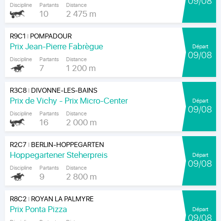
09/08
Discipline
Partants
Distance
10
2 475 m
R9C1
POMPADOUR
|
Prix Jean-Pierre Fabrègue
Départ
09/08
Discipline
Partants
Distance
7
1 200 m
R3C8
DIVONNE-LES-BAINS
|
Prix de Vichy - Prix Micro-Center
Départ
09/08
Discipline
Partants
Distance
16
2 000 m
R2C7
BERLIN-HOPPEGARTEN
|
Hoppegartener Steherpreis
Départ
09/08
Discipline
Partants
Distance
9
2 800 m
R8C2
ROYAN LA PALMYRE
|
Prix Ponta Pizza
Départ
09/08