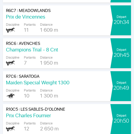
R6C7
MEADOWLANDS
|
Prix de Vincennes
Départ
20h34
Discipline
Partants
Distance
11
1 609 m
R5C6
AVENCHES
|
Champions Trial - 8 Cnt
Départ
20h45
Discipline
Partants
Distance
7
1 950 m
R7C6
SARATOGA
|
Maiden Special Weight 1300
Départ
20h49
Discipline
Partants
Distance
10
1 300 m
R10C5
LES SABLES-D'OLONNE
|
Prix Charles Fournier
Départ
20h50
Discipline
Partants
Distance
12
2 650 m