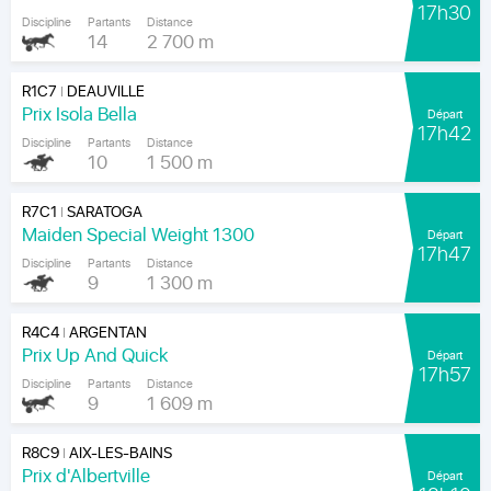
17h30
Discipline
Partants
Distance
14
2 700 m
R1C7
DEAUVILLE
|
Prix Isola Bella
Départ
17h42
Discipline
Partants
Distance
10
1 500 m
R7C1
SARATOGA
|
Maiden Special Weight 1300
Départ
17h47
Discipline
Partants
Distance
9
1 300 m
R4C4
ARGENTAN
|
Prix Up And Quick
Départ
17h57
Discipline
Partants
Distance
9
1 609 m
R8C9
AIX-LES-BAINS
|
Prix d'Albertville
Départ