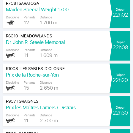
R7C8
SARATOGA
|
Maiden Special Weight 1700
Départ
22h02
Discipline
Partants
Distance
12
1 700 m
R6C10
MEADOWLANDS
|
Dr. John R. Steele Memorial
Départ
22h08
Discipline
Partants
Distance
11
1 609 m
R10C8
LES SABLES-D'OLONNE
|
Prix de la Roche-sur-Yon
Départ
22h20
Discipline
Partants
Distance
15
2 650 m
R9C7
GRAIGNES
|
Prix les Maîtres Laitiers / Disfrais
Départ
22h30
Discipline
Partants
Distance
11
2 700 m