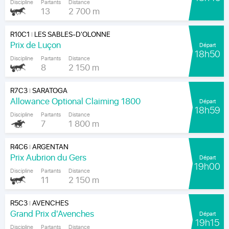
Discipline
Partants
Distance
13
2 700 m
R10C1
LES SABLES-D'OLONNE
|
Prix de Luçon
Départ
18h50
Discipline
Partants
Distance
8
2 150 m
R7C3
SARATOGA
|
Allowance Optional Claiming 1800
Départ
18h59
Discipline
Partants
Distance
7
1 800 m
R4C6
ARGENTAN
|
Prix Aubrion du Gers
Départ
19h00
Discipline
Partants
Distance
11
2 150 m
R5C3
AVENCHES
|
Grand Prix d'Avenches
Départ
19h15
Discipline
Partants
Distance