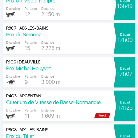
Prix Un Mec d'Héripré
Départ
16h49
Discipline
Partants
Distance
12
2 150 m
R8C7
AIX-LES-BAINS
|
Prix du Semnoz
Départ
17h00
Discipline
Partants
Distance
15
2 725 m
R1C6
DEAUVILLE
|
Prix Michel Houyvet
Départ
17h07
Discipline
Partants
Distance
9
3 000 m
R4C3
ARGENTAN
|
Critérium de Vitesse de Basse-Normandie
Départ
17h25
Discipline
Partants
Distance
11
1 609 m
R8C8
AIX-LES-BAINS
|
Prix du Tillet
Départ