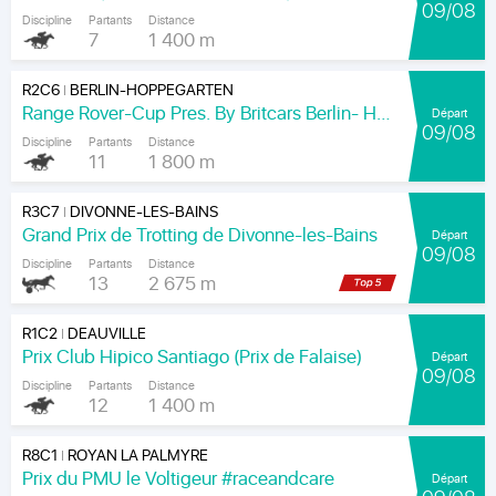
09/08
Discipline
Partants
Distance
7
1 400 m
R2C6
BERLIN-HOPPEGARTEN
|
Range Rover-Cup Pres. By Britcars Berlin- Hoppegartener Stutenp.
Départ
09/08
Discipline
Partants
Distance
11
1 800 m
R3C7
DIVONNE-LES-BAINS
|
Grand Prix de Trotting de Divonne-les-Bains
Départ
09/08
Discipline
Partants
Distance
13
2 675 m
R1C2
DEAUVILLE
|
Prix Club Hipico Santiago (Prix de Falaise)
Départ
09/08
Discipline
Partants
Distance
12
1 400 m
R8C1
ROYAN LA PALMYRE
|
Prix du PMU le Voltigeur #raceandcare
Départ