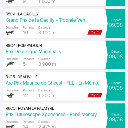
9
1 600 m
R5C4
LA GACILLY
|
Grand Prix de la Gacilly - Trophée Vert
Départ
09/08
Discipline
Partants
Distance
16
3 100 m
R9C4
POMPADOUR
|
Prix Dominique Marcilhacy
Départ
09/08
Discipline
Partants
Distance
5
3 900 m
R1C5
DEAUVILLE
|
Arc Prix Maurice de Gheest - FEE - En Mémoire de Louis Romanet
Départ
09/08
Discipline
Partants
Distance
12
1 300 m
R8C5
ROYAN LA PALMYRE
|
Prix Futuroscope Xperiences - René Monory
Départ
09/08
Discipline
Partants
Distance
14
2 475 m