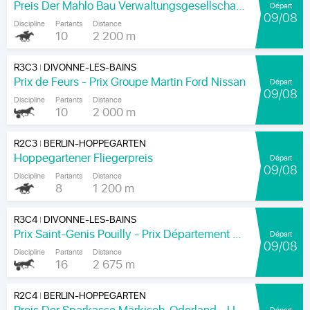
Preis Der Mahlo Bau Verwaltungsgesellschaft Mbh
Départ
09/08
Discipline
Partants
Distance
10
2 200 m
R3C3
DIVONNE-LES-BAINS
|
Prix de Feurs - Prix Groupe Martin Ford Nissan
Départ
09/08
Discipline
Partants
Distance
10
2 000 m
R2C3
BERLIN-HOPPEGARTEN
|
Hoppegartener Fliegerpreis
Départ
09/08
Discipline
Partants
Distance
8
1 200 m
R3C4
DIVONNE-LES-BAINS
|
Prix Saint-Genis Pouilly - Prix Département Ain
Départ
09/08
Discipline
Partants
Distance
16
2 675 m
R2C4
BERLIN-HOPPEGARTEN
|