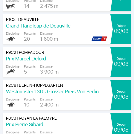
Discipline
Partants
Distance
14
2 475 m
R1C3
DEAUVILLE
|
Grand Handicap de Deauville
Départ
09/08
Discipline
Partants
Distance
20
1 600 m
R9C2
POMPADOUR
|
Prix Marcel Delord
Départ
09/08
Discipline
Partants
Distance
5
3 900 m
R2C8
BERLIN-HOPPEGARTEN
|
Westminster 136¬ Grosser Preis Von Berlin
Départ
09/08
Discipline
Partants
Distance
10
2 400 m
R8C3
ROYAN LA PALMYRE
|
Prix Pierre Sibard
Départ
09/08
Discipline
Partants
Distance