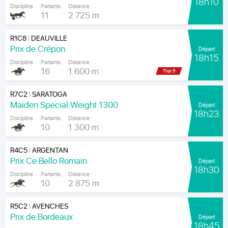
18h10
Discipline
Partants
Distance
11
2 725 m
R1C8
DEAUVILLE
|
Prix de Crépon
Départ
18h15
Discipline
Partants
Distance
16
1 600 m
R7C2
SARATOGA
|
Maiden Special Weight 1300
Départ
18h23
Discipline
Partants
Distance
10
1 300 m
R4C5
ARGENTAN
|
Prix Ce Bello Romain
Départ
18h30
Discipline
Partants
Distance
10
2 875 m
R5C2
AVENCHES
|
Prix de Bordeaux
Départ
18h45