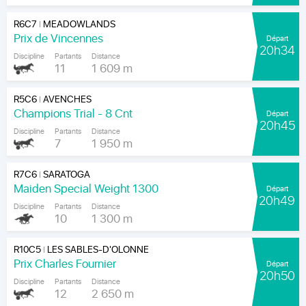
R6C7
MEADOWLANDS
|
Prix de Vincennes
Départ
20h34
Discipline
Partants
Distance
11
1 609 m
R5C6
AVENCHES
|
Champions Trial - 8 Cnt
Départ
20h45
Discipline
Partants
Distance
7
1 950 m
R7C6
SARATOGA
|
Maiden Special Weight 1300
Départ
20h49
Discipline
Partants
Distance
10
1 300 m
R10C5
LES SABLES-D'OLONNE
|
Prix Charles Fournier
Départ
20h50
Discipline
Partants
Distance
12
2 650 m