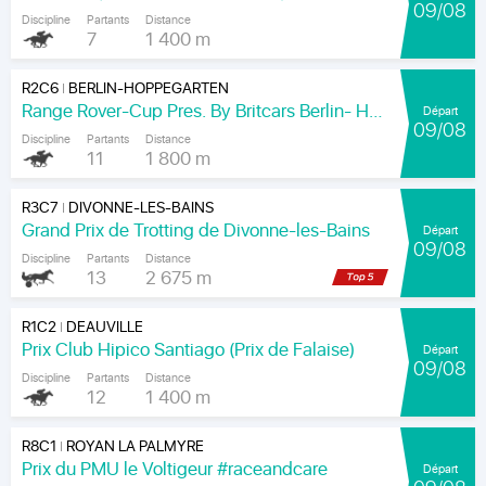
09/08
Discipline
Partants
Distance
7
1 400 m
R2C6
BERLIN-HOPPEGARTEN
|
Range Rover-Cup Pres. By Britcars Berlin- Hoppegartener Stutenp.
Départ
09/08
Discipline
Partants
Distance
11
1 800 m
R3C7
DIVONNE-LES-BAINS
|
Grand Prix de Trotting de Divonne-les-Bains
Départ
09/08
Discipline
Partants
Distance
13
2 675 m
R1C2
DEAUVILLE
|
Prix Club Hipico Santiago (Prix de Falaise)
Départ
09/08
Discipline
Partants
Distance
12
1 400 m
R8C1
ROYAN LA PALMYRE
|
Prix du PMU le Voltigeur #raceandcare
Départ