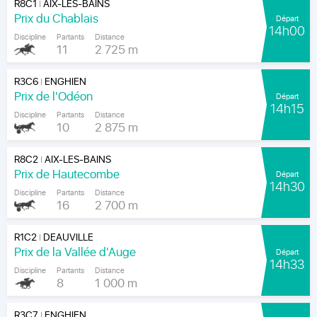
R8C1
AIX-LES-BAINS
|
Prix du Chablais
Départ
14h00
Discipline
Partants
Distance
11
2 725 m
R3C6
ENGHIEN
|
Prix de l'Odéon
Départ
14h15
Discipline
Partants
Distance
10
2 875 m
R8C2
AIX-LES-BAINS
|
Prix de Hautecombe
Départ
14h30
Discipline
Partants
Distance
16
2 700 m
R1C2
DEAUVILLE
|
Prix de la Vallée d'Auge
Départ
14h33
Discipline
Partants
Distance
8
1 000 m
R3C7
ENGHIEN
|