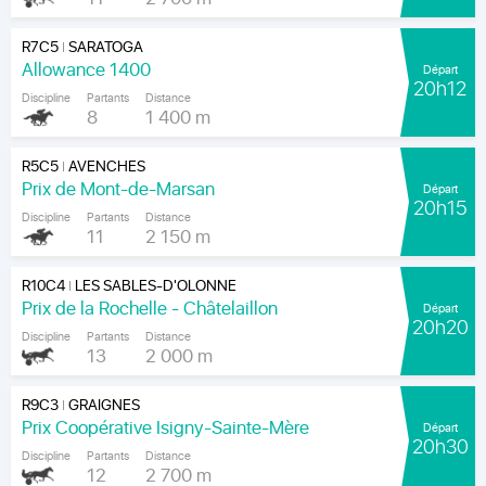
R7C5
SARATOGA
|
Allowance 1400
Départ
20h12
Discipline
Partants
Distance
8
1 400 m
R5C5
AVENCHES
|
Prix de Mont-de-Marsan
Départ
20h15
Discipline
Partants
Distance
11
2 150 m
R10C4
LES SABLES-D'OLONNE
|
Prix de la Rochelle - Châtelaillon
Départ
20h20
Discipline
Partants
Distance
13
2 000 m
R9C3
GRAIGNES
|
Prix Coopérative Isigny-Sainte-Mère
Départ
20h30
Discipline
Partants
Distance
12
2 700 m