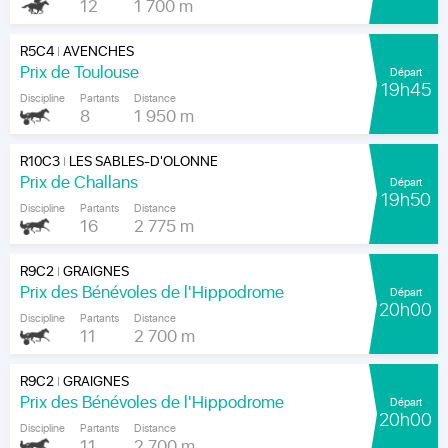
12
1 700 m
R5C4
AVENCHES
|
Prix de Toulouse
Départ
19h45
Discipline
Partants
Distance
8
1 950 m
R10C3
LES SABLES-D'OLONNE
|
Prix de Challans
Départ
19h50
Discipline
Partants
Distance
16
2 775 m
R9C2
GRAIGNES
|
Prix des Bénévoles de l'Hippodrome
Départ
20h00
Discipline
Partants
Distance
11
2 700 m
R9C2
GRAIGNES
|
Prix des Bénévoles de l'Hippodrome
Départ
20h00
Discipline
Partants
Distance
11
2 700 m