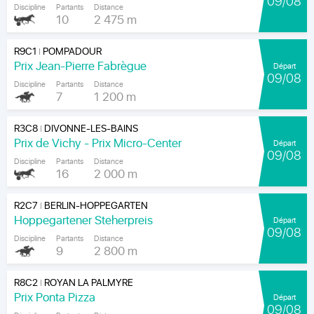
09/08
Discipline
Partants
Distance
10
2 475 m
R9C1
POMPADOUR
|
Prix Jean-Pierre Fabrègue
Départ
09/08
Discipline
Partants
Distance
7
1 200 m
R3C8
DIVONNE-LES-BAINS
|
Prix de Vichy - Prix Micro-Center
Départ
09/08
Discipline
Partants
Distance
16
2 000 m
R2C7
BERLIN-HOPPEGARTEN
|
Hoppegartener Steherpreis
Départ
09/08
Discipline
Partants
Distance
9
2 800 m
R8C2
ROYAN LA PALMYRE
|
Prix Ponta Pizza
Départ
09/08