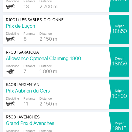
Discipline
Partants
Distance
13
2 700 m
R10C1
LES SABLES-D'OLONNE
|
Prix de Luçon
Départ
18h50
Discipline
Partants
Distance
8
2 150 m
R7C3
SARATOGA
|
Allowance Optional Claiming 1800
Départ
18h59
Discipline
Partants
Distance
7
1 800 m
R4C6
ARGENTAN
|
Prix Aubrion du Gers
Départ
19h00
Discipline
Partants
Distance
11
2 150 m
R5C3
AVENCHES
|
Grand Prix d'Avenches
Départ
19h15
Discipline
Partants
Distance