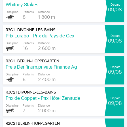
Whitney Stakes
Départ
09/08
Discipline
Partants
Distance
8
1 800 m
R3C1
DIVONNE-LES-BAINS
|
Prix Lurabo - Prix du Pays de Gex
Départ
09/08
Discipline
Partants
Distance
16
2 600 m
R2C1
BERLIN-HOPPEGARTEN
|
Preis Der finum.private Finance Ag
Départ
09/08
Discipline
Partants
Distance
8
2 400 m
R3C2
DIVONNE-LES-BAINS
|
Prix de Coppet - Prix Hôtel Zenitude
Départ
09/08
Discipline
Partants
Distance
7
2 000 m
R2C2
BERLIN-HOPPEGARTEN
|