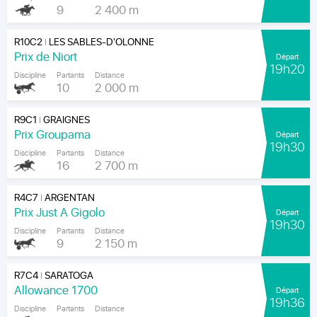
9
2 400 m
R10C2
LES SABLES-D'OLONNE
|
Prix de Niort
Départ
19h20
Discipline
Partants
Distance
10
2 000 m
R9C1
GRAIGNES
|
Prix Groupama
Départ
19h30
Discipline
Partants
Distance
16
2 700 m
R4C7
ARGENTAN
|
Prix Just A Gigolo
Départ
19h30
Discipline
Partants
Distance
9
2 150 m
R7C4
SARATOGA
|
Allowance 1700
Départ
19h36
Discipline
Partants
Distance