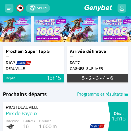
SPORT
Prochain Super Top 5
Arrivée définitive
R1C3
R6C7
DEAUVILLE
CAGNES-SUR-MER
15h15
5 - 2 - 3 - 4 - 6
Départ :
Prochains départs
Programme et résultats
R1C3
DEAUVILLE
|
Prix de Bayeux
Départ
15h15
Discipline
Partants
Distance
16
1 600 m