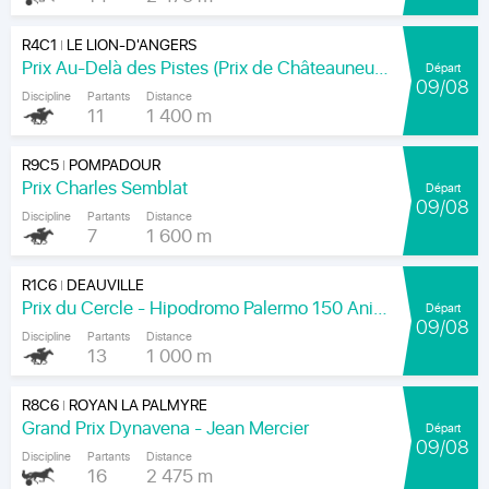
R4C1
LE LION-D'ANGERS
|
Prix Au-Delà des Pistes (Prix de Châteauneuf-sur-Sarthe)
Départ
09/08
Discipline
Partants
Distance
11
1 400 m
R9C5
POMPADOUR
|
Prix Charles Semblat
Départ
09/08
Discipline
Partants
Distance
7
1 600 m
R1C6
DEAUVILLE
|
Prix du Cercle - Hipodromo Palermo 150 Aniversario
Départ
09/08
Discipline
Partants
Distance
13
1 000 m
R8C6
ROYAN LA PALMYRE
|
Grand Prix Dynavena - Jean Mercier
Départ
09/08
Discipline
Partants
Distance
16
2 475 m