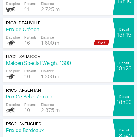
18h10
Discipline
Partants
Distance
11
2 725 m
R1C8
DEAUVILLE
|
Prix de Crépon
Départ
18h15
Discipline
Partants
Distance
16
1 600 m
R7C2
SARATOGA
|
Maiden Special Weight 1300
Départ
18h23
Discipline
Partants
Distance
10
1 300 m
R4C5
ARGENTAN
|
Prix Ce Bello Romain
Départ
18h30
Discipline
Partants
Distance
10
2 875 m
R5C2
AVENCHES
|
Prix de Bordeaux
Départ
18h45