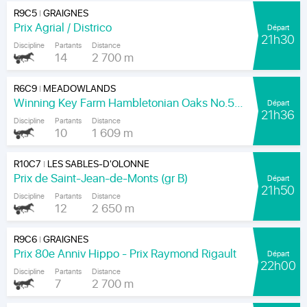
R9C5
GRAIGNES
|
Prix Agrial / Districo
Départ
21h30
Discipline
Partants
Distance
14
2 700 m
R6C9
MEADOWLANDS
|
Winning Key Farm Hambletonian Oaks No.56 - Final
Départ
21h36
Discipline
Partants
Distance
10
1 609 m
R10C7
LES SABLES-D'OLONNE
|
Prix de Saint-Jean-de-Monts (gr B)
Départ
21h50
Discipline
Partants
Distance
12
2 650 m
R9C6
GRAIGNES
|
Prix 80e Anniv Hippo - Prix Raymond Rigault
Départ
22h00
Discipline
Partants
Distance
7
2 700 m