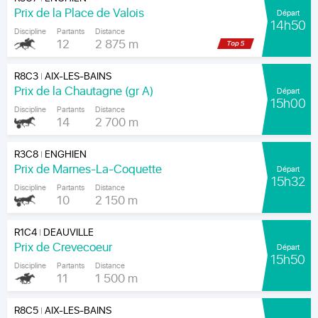
Prix de la Place de Valois
Départ
14h50
Discipline
Partants
Distance
12
2 875 m
R8C3
AIX-LES-BAINS
|
Prix de la Chautagne (gr A)
Départ
15h00
Discipline
Partants
Distance
14
2 700 m
R3C8
ENGHIEN
|
Prix de Marnes-La-Coquette
Départ
15h32
Discipline
Partants
Distance
10
2 150 m
R1C4
DEAUVILLE
|
Prix de Crevecoeur
Départ
15h50
Discipline
Partants
Distance
11
1 500 m
R8C5
AIX-LES-BAINS
|