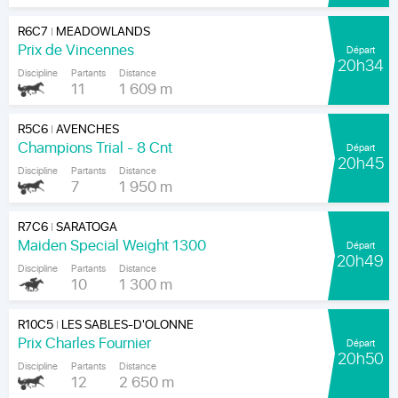
R6C7
MEADOWLANDS
|
Prix de Vincennes
Départ
20h34
Discipline
Partants
Distance
11
1 609 m
R5C6
AVENCHES
|
Champions Trial - 8 Cnt
Départ
20h45
Discipline
Partants
Distance
7
1 950 m
R7C6
SARATOGA
|
Maiden Special Weight 1300
Départ
20h49
Discipline
Partants
Distance
10
1 300 m
R10C5
LES SABLES-D'OLONNE
|
Prix Charles Fournier
Départ
20h50
Discipline
Partants
Distance
12
2 650 m