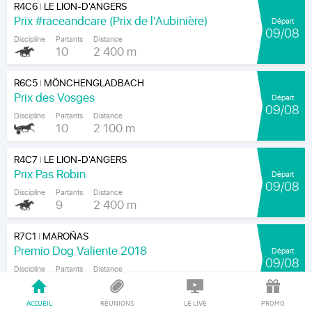
R4C6
LE LION-D'ANGERS
|
Prix #raceandcare (Prix de l'Aubinière)
Départ
09/08
Discipline
Partants
Distance
10
2 400 m
R6C5
MÖNCHENGLADBACH
|
Prix des Vosges
Départ
09/08
Discipline
Partants
Distance
10
2 100 m
R4C7
LE LION-D'ANGERS
|
Prix Pas Robin
Départ
09/08
Discipline
Partants
Distance
9
2 400 m
R7C1
MAROÑAS
|
Premio Dog Valiente 2018
Départ
09/08
Discipline
Partants
Distance
10
2 000 m
ACCUEIL
RÉUNIONS
LE LIVE
PROMO