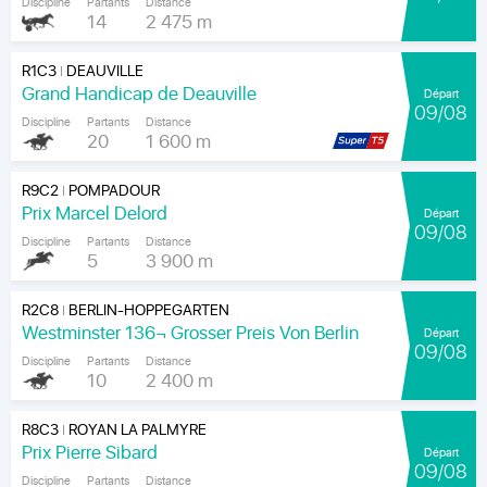
Discipline
Partants
Distance
14
2 475 m
R1C3
DEAUVILLE
|
Grand Handicap de Deauville
Départ
09/08
Discipline
Partants
Distance
20
1 600 m
R9C2
POMPADOUR
|
Prix Marcel Delord
Départ
09/08
Discipline
Partants
Distance
5
3 900 m
R2C8
BERLIN-HOPPEGARTEN
|
Westminster 136¬ Grosser Preis Von Berlin
Départ
09/08
Discipline
Partants
Distance
10
2 400 m
R8C3
ROYAN LA PALMYRE
|
Prix Pierre Sibard
Départ
09/08
Discipline
Partants
Distance