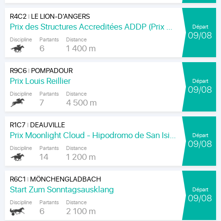
R4C2
LE LION-D'ANGERS
|
Prix des Structures Accreditées ADDP (Prix Léon Carabin)
Départ
09/08
Discipline
Partants
Distance
6
1 400 m
R9C6
POMPADOUR
|
Prix Louis Reillier
Départ
09/08
Discipline
Partants
Distance
7
4 500 m
R1C7
DEAUVILLE
|
Prix Moonlight Cloud - Hipodromo de San Isidro
Départ
09/08
Discipline
Partants
Distance
14
1 200 m
R6C1
MÖNCHENGLADBACH
|
Start Zum Sonntagsausklang
Départ
09/08
Discipline
Partants
Distance
6
2 100 m