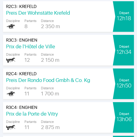
R2C3
KREFELD
|
Preis Der Wohnstätte Krefeld
Départ
12h18
Discipline
Partants
Distance
8
2 350 m
R3C3
ENGHIEN
|
Prix de l'Hôtel de Ville
Départ
12h34
Discipline
Partants
Distance
12
2 150 m
R2C4
KREFELD
|
Preis Der Rondo Food Gmbh & Co. Kg
Départ
12h50
Discipline
Partants
Distance
11
1 700 m
R3C4
ENGHIEN
|
Prix de la Porte de Vitry
Départ
13h06
Discipline
Partants
Distance
11
2 875 m