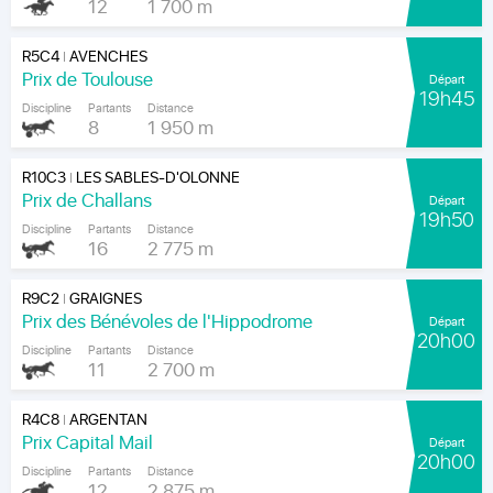
12
1 700 m
R5C4
AVENCHES
|
Prix de Toulouse
Départ
19h45
Discipline
Partants
Distance
8
1 950 m
R10C3
LES SABLES-D'OLONNE
|
Prix de Challans
Départ
19h50
Discipline
Partants
Distance
16
2 775 m
R9C2
GRAIGNES
|
Prix des Bénévoles de l'Hippodrome
Départ
20h00
Discipline
Partants
Distance
11
2 700 m
R4C8
ARGENTAN
|
Prix Capital Mail
Départ
20h00
Discipline
Partants
Distance
12
2 875 m