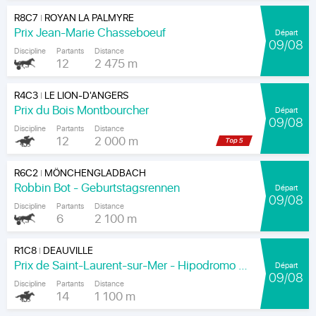
R8C7
ROYAN LA PALMYRE
|
Prix Jean-Marie Chasseboeuf
Départ
09/08
Discipline
Partants
Distance
12
2 475 m
R4C3
LE LION-D'ANGERS
|
Prix du Bois Montbourcher
Départ
09/08
Discipline
Partants
Distance
12
2 000 m
R6C2
MÖNCHENGLADBACH
|
Robbin Bot - Geburtstagsrennen
Départ
09/08
Discipline
Partants
Distance
6
2 100 m
R1C8
DEAUVILLE
|
Prix de Saint-Laurent-sur-Mer - Hipodromo de Maronas
Départ
09/08
Discipline
Partants
Distance
14
1 100 m