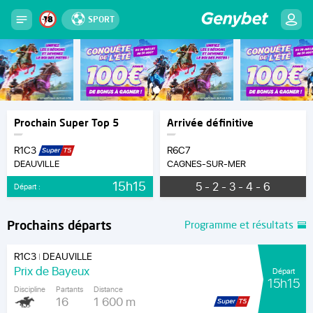
SPORT
Prochain Super Top 5
Arrivée définitive
R1C3
R6C7
DEAUVILLE
CAGNES-SUR-MER
15h15
5 - 2 - 3 - 4 - 6
Départ :
Prochains départs
Programme et résultats
R1C3
DEAUVILLE
|
Prix de Bayeux
Départ
15h15
Discipline
Partants
Distance
16
1 600 m