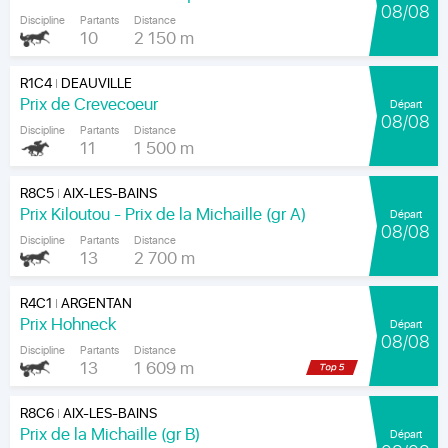
08/08
Discipline
Partants
Distance
10
2 150 m
R1C4
DEAUVILLE
|
Prix de Crevecoeur
Départ
08/08
Discipline
Partants
Distance
11
1 500 m
R8C5
AIX-LES-BAINS
|
Prix Kiloutou - Prix de la Michaille (gr A)
Départ
08/08
Discipline
Partants
Distance
13
2 700 m
R4C1
ARGENTAN
|
Prix Hohneck
Départ
08/08
Discipline
Partants
Distance
13
1 609 m
R8C6
AIX-LES-BAINS
|
Prix de la Michaille (gr B)
Départ