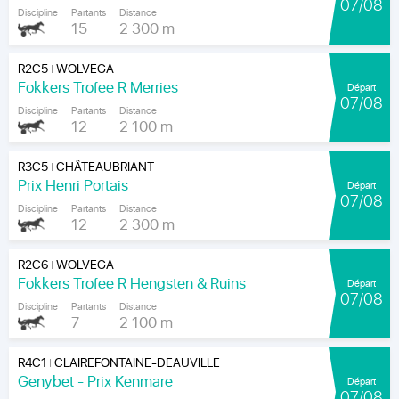
07/08
Discipline
Partants
Distance
15
2 300 m
R2C5
WOLVEGA
|
Fokkers Trofee R Merries
Départ
07/08
Discipline
Partants
Distance
12
2 100 m
R3C5
CHÂTEAUBRIANT
|
Prix Henri Portais
Départ
07/08
Discipline
Partants
Distance
12
2 300 m
R2C6
WOLVEGA
|
Fokkers Trofee R Hengsten & Ruins
Départ
07/08
Discipline
Partants
Distance
7
2 100 m
R4C1
CLAIREFONTAINE-DEAUVILLE
|
Genybet - Prix Kenmare
Départ
07/08