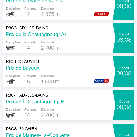
Prix de la Place de Valois
Départ
08/08
Discipline
Partants
Distance
12
2 875 m
R8C3
AIX-LES-BAINS
|
Prix de la Chautagne (gr A)
Départ
08/08
Discipline
Partants
Distance
14
2 700 m
R1C3
DEAUVILLE
|
Prix de Bayeux
Départ
08/08
Discipline
Partants
Distance
16
1 600 m
R8C4
AIX-LES-BAINS
|
Prix de la Chautagne (gr B)
Départ
08/08
Discipline
Partants
Distance
14
2 700 m
R3C8
ENGHIEN
|
Prix de Marnes-La-Coquette
Départ