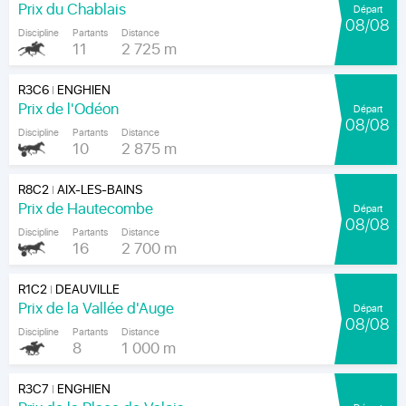
Prix du Chablais
Départ
08/08
Discipline
Partants
Distance
11
2 725 m
R3C6
ENGHIEN
|
Prix de l'Odéon
Départ
08/08
Discipline
Partants
Distance
10
2 875 m
R8C2
AIX-LES-BAINS
|
Prix de Hautecombe
Départ
08/08
Discipline
Partants
Distance
16
2 700 m
R1C2
DEAUVILLE
|
Prix de la Vallée d'Auge
Départ
08/08
Discipline
Partants
Distance
8
1 000 m
R3C7
ENGHIEN
|