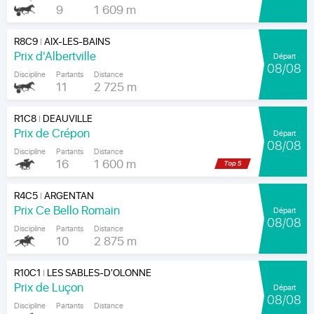
9
1 609 m
R8C9
AIX-LES-BAINS
|
Prix d'Albertville
Départ
08/08
Discipline
Partants
Distance
11
2 725 m
R1C8
DEAUVILLE
|
Prix de Crépon
Départ
08/08
Discipline
Partants
Distance
16
1 600 m
R4C5
ARGENTAN
|
Prix Ce Bello Romain
Départ
08/08
Discipline
Partants
Distance
10
2 875 m
R10C1
LES SABLES-D'OLONNE
|
Prix de Luçon
Départ
08/08
Discipline
Partants
Distance