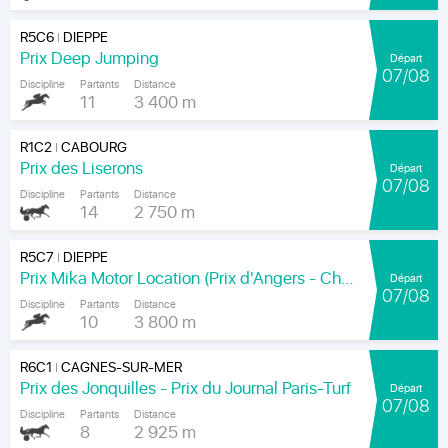
R5C6
DIEPPE
|
Prix Deep Jumping
Départ
07/08
Discipline
Partants
Distance
11
3 400 m
R1C2
CABOURG
|
Prix des Liserons
Départ
07/08
Discipline
Partants
Distance
14
2 750 m
R5C7
DIEPPE
|
Prix Mika Motor Location (Prix d'Angers - Chamionnat Paris-Turf des Apprentis-Jeunes-Jockeys)
Départ
07/08
Discipline
Partants
Distance
10
3 800 m
R6C1
CAGNES-SUR-MER
|
Prix des Jonquilles - Prix du Journal Paris-Turf
Départ
07/08
Discipline
Partants
Distance
8
2 925 m