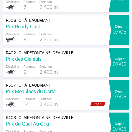
Discipline
Partants
Distance
7
2 400 m
R3C6
CHÂTEAUBRIANT
|
Prix Ready Cash
Départ
07/08
Discipline
Partants
Distance
8
2 300 m
R4C2
CLAIREFONTAINE-DEAUVILLE
|
Prix des Glaieuls
Départ
07/08
Discipline
Partants
Distance
9
2 400 m
R3C7
CHÂTEAUBRIANT
|
Prix Meaulnes du Corta
Départ
07/08
Discipline
Partants
Distance
14
2 400 m
R4C3
CLAIREFONTAINE-DEAUVILLE
|
Prix du Quai Au Coq
Départ
07/08
Discipline
Partants
Distance