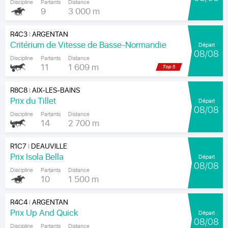
Discipline
Partants
Distance
9
3 000 m
R4C3
ARGENTAN
|
Critérium de Vitesse de Basse-Normandie
Départ
08/08
Discipline
Partants
Distance
11
1 609 m
R8C8
AIX-LES-BAINS
|
Prix du Tillet
Départ
08/08
Discipline
Partants
Distance
14
2 700 m
R1C7
DEAUVILLE
|
Prix Isola Bella
Départ
08/08
Discipline
Partants
Distance
10
1 500 m
R4C4
ARGENTAN
|
Prix Up And Quick
Départ
08/08
Discipline
Partants
Distance