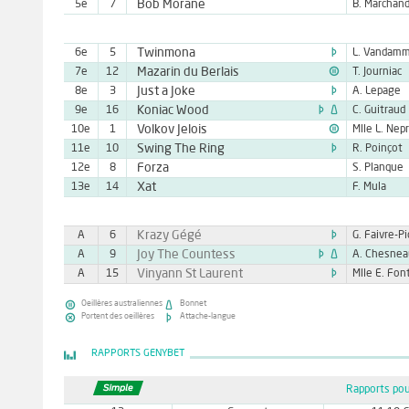
Bob Morane
5e
7
B. Marchan

Twinmona
6e
5
L. Vandam

Mazarin du Berlais
7e
12
T. Journiac

Just a Joke
8e
3
A. Lepage


Koniac Wood
9e
16
C. Guitraud

Volkov Jelois
10e
1

Swing The Ring
11e
10
R. Poinçot
Forza
12e
8
S. Planque
Xat
13e
14
F. Mula

Krazy Gégé
A
6
G. Faivre-P


Joy The Countess
A
9
A. Chesnea

Vinyann St Laurent
A
15


Oeillères australiennes
Bonnet


Portent des oeillères
Attache-langue
RAPPORTS GENYBET
Rapports pou