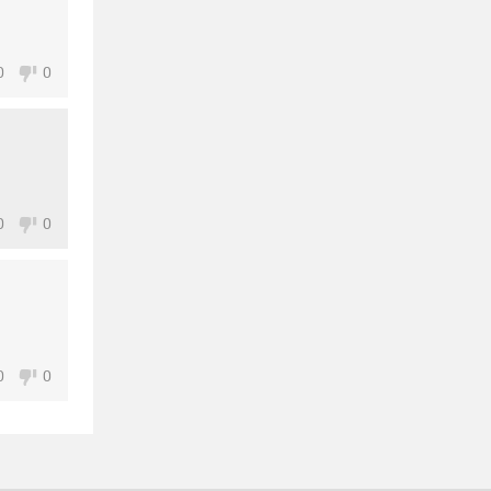
0
0
0
0
0
0