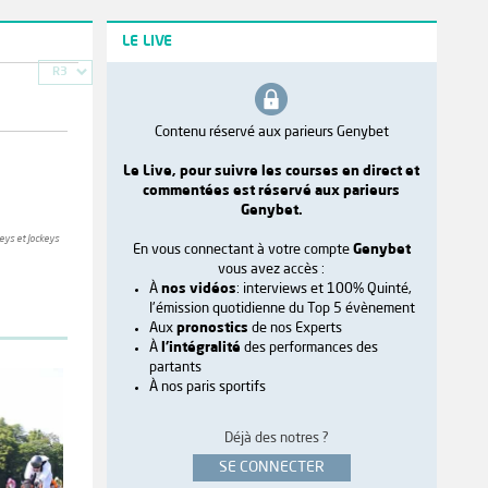
LE LIVE
R3
Contenu réservé aux parieurs Genybet
Le Live, pour suivre les courses en direct et
commentées est réservé aux parieurs
Genybet.
eys et Jockeys
En vous connectant à votre compte
Genybet
vous avez accès :
À
nos vidéos
: interviews et 100% Quinté,
l'émission quotidienne du Top 5 évènement
Aux
pronostics
de nos Experts
À
l'intégralité
des performances des
partants
À nos paris sportifs
Déjà des notres ?
SE CONNECTER