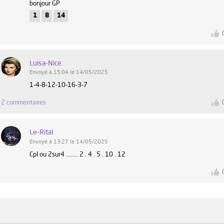
bonjour GP
1
8
14
Luisa-Nice
Envoyé à 15:04 le 14/05/2025
1-4-8-12-10-16-3-7
2 commentaires
Le-Rital
Envoyé à 13:27 le 14/05/2025
Cpl ou 2sur4 ........ 2 . 4 . 5 . 10 . 12