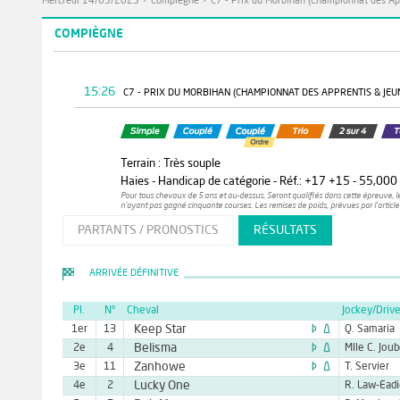
Mercredi 14/05/2025
>
Compiègne
>
C7 - Prix du Morbihan (Championnat des App
COMPIÈGNE
15:26
C7 - PRIX DU MORBIHAN (CHAMPIONNAT DES APPRENTIS & JEUN
Terrain : Très souple
Haies - Handicap de catégorie - Réf.: +17 +15 - 55,000 
Pour tous chevaux de 5 ans et au-dessus, Seront qualifiés dans cette épreuve, l
n'ayant pas gagné cinquante courses. Les remises de poids, prévues par l'articl
PARTANTS / PRONOSTICS
RÉSULTATS
ARRIVÉE DÉFINITIVE
Pl.
N°
Cheval
Jockey/Drive


Keep Star
1er
13
Q. Samaria


Belisma
2e
4
Mlle C. Joub


Zanhowe
3e
11
T. Servier
Lucky One
4e
2
R. Law-Ead