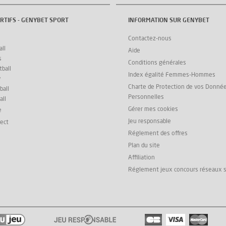
RTIFS - GENYBET SPORT
INFORMATION SUR GENYBET
Contactez-nous
ll
Aide
s
Conditions générales
ball
Index égalité Femmes-Hommes
y
Charte de Protection de vos Donné
ball
Personnelles
all
Gérer mes cookies
e
Jeu responsable
rect
Réglement des offres
Plan du site
Affiliation
Réglement jeux concours réseaux 