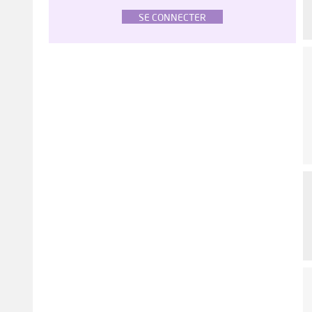
SE CONNECTER