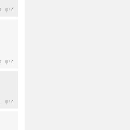
0
0
0
0
1
0