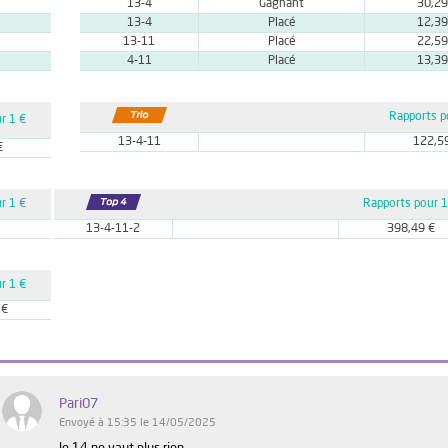
13-4
Gagnant
30,29
13-4
Placé
12,39
13-11
Placé
22,59
4-11
Placé
13,39
Rapports p
r 1 €
13-4-11
122,5
€
r 1 €
Rapports pour 1
13-4-11-2
398,49 €
r 1 €
 €
Pari07
Envoyé à 15:35 le 14/05/2025