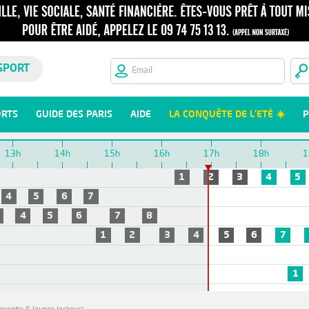
SPORT
ORTS
GUIDE DES PARIS
AIDE
LA CONQUÊTE DE L'ETÉ ☀️
P
13h
14h
15h
16h
17h
18h
1
1
2
3
4
5
4
5
6
7
4
5
6
7
8
1
2
3
4
5
6
7
1