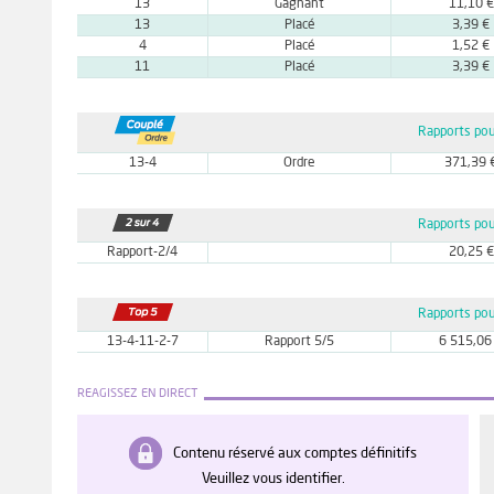
13
Gagnant
11,10 €
13
Placé
3,39 €
4
Placé
1,52 €
11
Placé
3,39 €
Rapports pou
13-4
Ordre
371,39 
Rapports pou
Rapport-2/4
20,25 €
Rapports pou
13-4-11-2-7
Rapport 5/5
6 515,06
REAGISSEZ EN DIRECT
Contenu réservé aux comptes définitifs
Veuillez vous identifier.