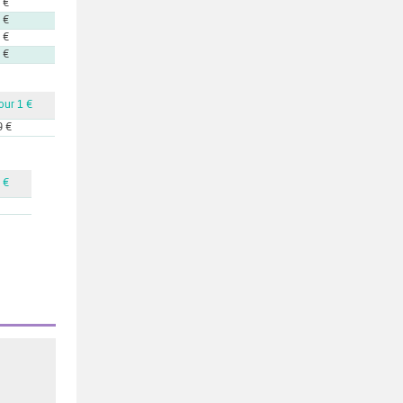
 €
 €
 €
 €
our 1 €
9 €
 €