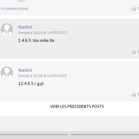
4 commentaires
Nanbul
Envoyé à 10:29 le 14/05/2025
1.4.6.5. trio ordre tlo
Nanbul
Envoyé à 10:28 le 14/05/2025
12.4.6.5 c g pl
VOIR LES PRECEDENTS POSTS