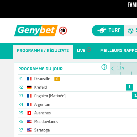
TURF
PROGRAMME / RÉSULTATS
LIVE
MEILLEURS RAPP
11h
PROGRAMME DU JOUR
R1
Deauville
1
R2
Krefeld
1
R3
Enghien [Matinée]
R4
Argentan
R5
Avenches
R6
Meadowlands
R7
Saratoga