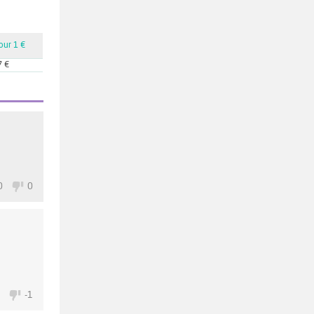
our 1 €
7 €
0
0
0
-1