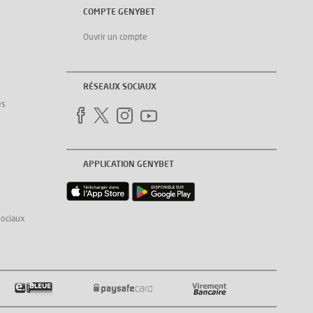
COMPTE GENYBET
Ouvrir un compte
RÉSEAUX SOCIAUX
es
APPLICATION GENYBET
sociaux