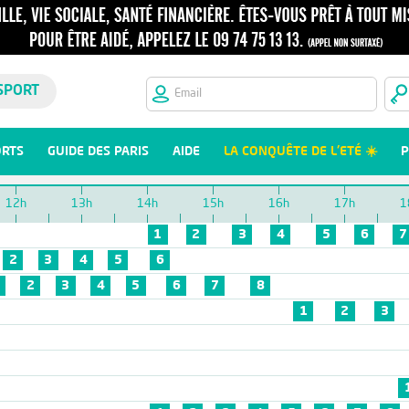
SPORT
ORTS
GUIDE DES PARIS
AIDE
LA CONQUÊTE DE L'ETÉ ☀️
P
12h
13h
14h
15h
16h
17h
1
1
2
3
4
5
6
7
2
3
4
5
6
2
3
4
5
6
7
8
1
2
3