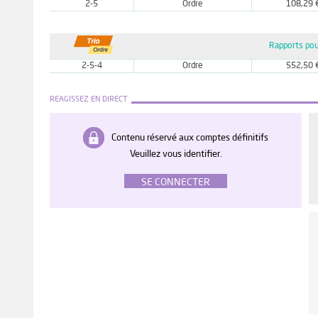
2-5
Ordre
108,29 
Rapports pou
2-5-4
Ordre
552,50 
REAGISSEZ EN DIRECT
Contenu réservé aux comptes définitifs
Veuillez vous identifier.
SE CONNECTER