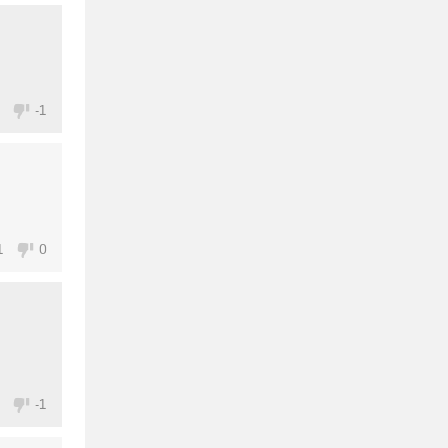
0
-1
1
0
1
-1