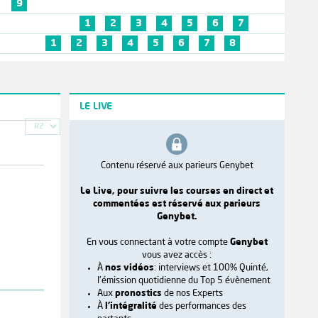
9
1
2
3
4
5
6
7
1
2
3
4
5
6
7
8
LE LIVE
R2
Contenu réservé aux parieurs Genybet
Le Live, pour suivre les courses en direct et
commentées est réservé aux parieurs
Genybet.
En vous connectant à votre compte
Genybet
vous avez accès :
À
nos vidéos
: interviews et 100% Quinté,
l'émission quotidienne du Top 5 évènement
Aux
pronostics
de nos Experts
À
l'intégralité
des performances des