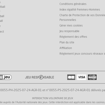
s
Conditions générales
ball
Index égalité Femmes-Hommes
y
Charte de Protection de vos Donné
ball
Personnelles
all
Gérer mes cookies
e
Jeu responsable
rect
Réglement des offres
Plan du site
Affiliation
Réglement jeux concours réseaux 
° 0055-PH-2025-07-24-AGR-01 et n° 0055-PS-2025-07-24-AGR-01 délivrés par l'
INTERDICTION VOLONTAIRE DE JEUX
uprès de l'Autorité nationale des jeux. Cette interdiction est applicable dans les casinos, da