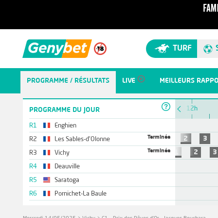
TURF
PROGRAMME / RÉSULTATS
LIVE
MEILLEURS RAPP
11h
12h
PROGRAMME DU JOUR
R1
Enghien
Terminée
1
2
3
R2
Les Sables-d'Olonne
Terminée
1
2
3
R3
Vichy
R4
Deauville
R5
Saratoga
R6
Pornichet-La Baule