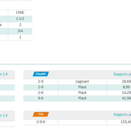
CENC
2 1/2
a
2
3/4
1
r 1 €
Rapports p
2-9
Gagnant
29,69
2-9
Placé
8,99
2-6
Placé
14,29
9-6
Placé
41,99
Rapports p
r 1 €
2-9-6
155,4