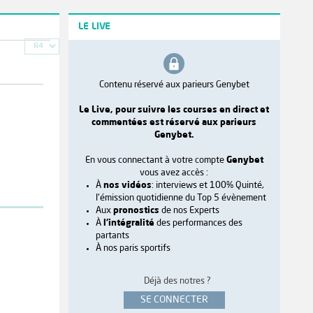
LE LIVE
R4
Contenu réservé aux parieurs Genybet
Le Live, pour suivre les courses en direct et
commentées est réservé aux parieurs
Genybet.
En vous connectant à votre compte
Genybet
vous avez accès :
À
nos vidéos
: interviews et 100% Quinté,
l'émission quotidienne du Top 5 évènement
Aux
pronostics
de nos Experts
À
l'intégralité
des performances des
partants
À nos paris sportifs
Déjà des notres ?
SE CONNECTER