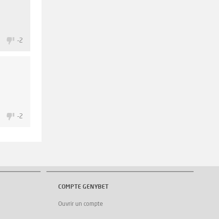
0
-2
0
-2
COMPTE GENYBET
Ouvrir un compte