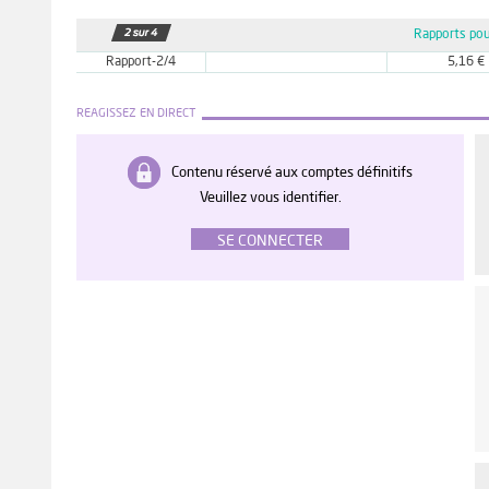
Rapports pou
Rapport-2/4
5,16 €
REAGISSEZ EN DIRECT
Contenu réservé aux comptes définitifs
Veuillez vous identifier.
SE CONNECTER