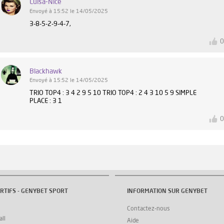
Luisa-Nice
Envoyé à 15:52 le 14/05/2025
3-8-5-2-9-4-7,
Blackhawk
Envoyé à 15:52 le 14/05/2025
TRIO TOP4 : 3 4 2 9 5 10 TRIO TOP4 : 2 4 3 10 5 9 SIMPLE
PLACE : 3 1
RTIFS - GENYBET SPORT
INFORMATION SUR GENYBET
Contactez-nous
ll
Aide