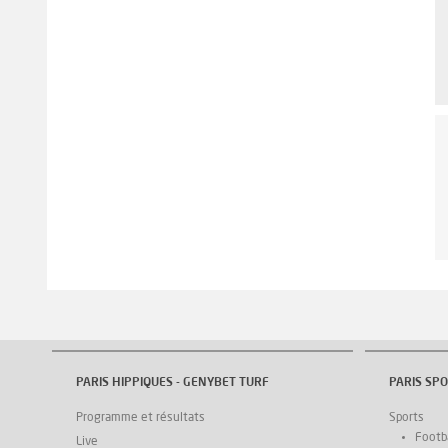
PARIS HIPPIQUES - GENYBET TURF
PARIS SPO
Programme et résultats
Sports
Footba
Live