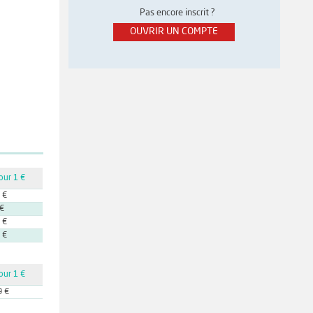
Pas encore inscrit ?
OUVRIR UN COMPTE
our 1 €
 €
 €
 €
 €
our 1 €
9 €