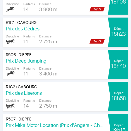
18h06
Discipline
Partants
Distance
14
3 900 m
R1C1
CABOURG
|
Prix des Cèdres
Départ
18h23
Discipline
Partants
Distance
11
2 725 m
R5C6
DIEPPE
|
Prix Deep Jumping
Départ
18h40
Discipline
Partants
Distance
11
3 400 m
R1C2
CABOURG
|
Prix des Liserons
Départ
18h58
Discipline
Partants
Distance
14
2 750 m
R5C7
DIEPPE
|
Prix Mika Motor Location (Prix d'Angers - Chamionnat Paris-Turf des Apprentis-Jeunes-Jockeys)
Départ
19h15