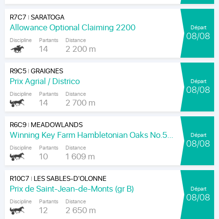
R7C7
SARATOGA
|
Allowance Optional Claiming 2200
Départ
08/08
Discipline
Partants
Distance
14
2 200 m
R9C5
GRAIGNES
|
Prix Agrial / Districo
Départ
08/08
Discipline
Partants
Distance
14
2 700 m
R6C9
MEADOWLANDS
|
Winning Key Farm Hambletonian Oaks No.56 - Final
Départ
08/08
Discipline
Partants
Distance
10
1 609 m
R10C7
LES SABLES-D'OLONNE
|
Prix de Saint-Jean-de-Monts (gr B)
Départ
08/08
Discipline
Partants
Distance
12
2 650 m