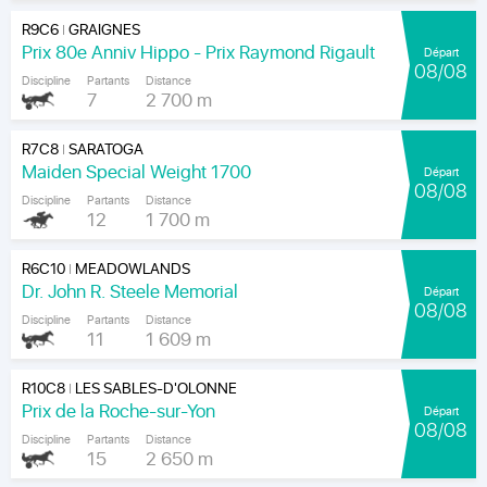
R9C6
GRAIGNES
|
Prix 80e Anniv Hippo - Prix Raymond Rigault
Départ
08/08
Discipline
Partants
Distance
7
2 700 m
R7C8
SARATOGA
|
Maiden Special Weight 1700
Départ
08/08
Discipline
Partants
Distance
12
1 700 m
R6C10
MEADOWLANDS
|
Dr. John R. Steele Memorial
Départ
08/08
Discipline
Partants
Distance
11
1 609 m
R10C8
LES SABLES-D'OLONNE
|
Prix de la Roche-sur-Yon
Départ
08/08
Discipline
Partants
Distance
15
2 650 m