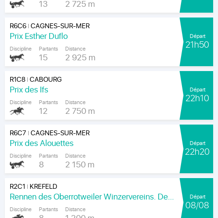
13
2 725 m
R6C6
CAGNES-SUR-MER
|
Prix Esther Duflo
Départ
21h50
Discipline
Partants
Distance
15
2 925 m
R1C8
CABOURG
|
Prix des Ifs
Départ
22h10
Discipline
Partants
Distance
12
2 750 m
R6C7
CAGNES-SUR-MER
|
Prix des Alouettes
Départ
22h20
Discipline
Partants
Distance
8
2 150 m
R2C1
KREFELD
|
Rennen des Oberrotweiler Winzervereins. Der Klassiker Am Kaiser.
Départ
08/08
Discipline
Partants
Distance