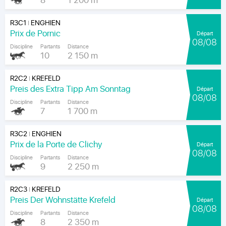
8
1 200 m
R3C1
ENGHIEN
|
Prix de Pornic
Départ
08/08
Discipline
Partants
Distance
10
2 150 m
R2C2
KREFELD
|
Preis des Extra Tipp Am Sonntag
Départ
08/08
Discipline
Partants
Distance
7
1 700 m
R3C2
ENGHIEN
|
Prix de la Porte de Clichy
Départ
08/08
Discipline
Partants
Distance
9
2 250 m
R2C3
KREFELD
|
Preis Der Wohnstätte Krefeld
Départ
08/08
Discipline
Partants
Distance
8
2 350 m