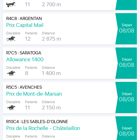
11
2 700 m
R4C8
ARGENTAN
|
Prix Capital Mail
Départ
08/08
Discipline
Partants
Distance
12
2 875 m
R7C5
SARATOGA
|
Allowance 1400
Départ
08/08
Discipline
Partants
Distance
8
1 400 m
R5C5
AVENCHES
|
Prix de Mont-de-Marsan
Départ
08/08
Discipline
Partants
Distance
11
2 150 m
R10C4
LES SABLES-D'OLONNE
|
Prix de la Rochelle - Châtelaillon
Départ
08/08
Discipline
Partants
Distance