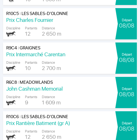
R10C5
LES SABLES-D'OLONNE
|
Prix Charles Fournier
Départ
08/08
Discipline
Partants
Distance
12
2 650 m
R9C4
GRAIGNES
|
Prix Intermarché Carentan
Départ
08/08
Discipline
Partants
Distance
10
2 700 m
R6C8
MEADOWLANDS
|
John Cashman Memorial
Départ
08/08
Discipline
Partants
Distance
9
1 609 m
R10C6
LES SABLES-D'OLONNE
|
Prix Rantière Batiment (gr A)
Départ
08/08
Discipline
Partants
Distance
12
2 650 m