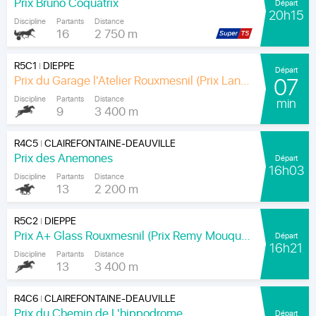
Prix Bruno Coquatrix
Départ
20h15
Discipline
Partants
Distance
16
2 750 m
R5C1
DIEPPE
|
Départ
Prix du Garage l'Atelier Rouxmesnil (Prix Lands End)
07
Discipline
Partants
Distance
min
9
3 400 m
R4C5
CLAIREFONTAINE-DEAUVILLE
|
Prix des Anemones
Départ
16h03
Discipline
Partants
Distance
13
2 200 m
R5C2
DIEPPE
|
Prix A+ Glass Rouxmesnil (Prix Remy Mouquet)
Départ
16h21
Discipline
Partants
Distance
13
3 400 m
R4C6
CLAIREFONTAINE-DEAUVILLE
|
Prix du Chemin de L'hippodrome
Départ