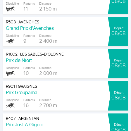
08/08
Discipline
Partants
Distance
11
2 150 m
R5C3
AVENCHES
|
Grand Prix d'Avenches
Départ
08/08
Discipline
Partants
Distance
9
2 400 m
R10C2
LES SABLES-D'OLONNE
|
Prix de Niort
Départ
08/08
Discipline
Partants
Distance
10
2 000 m
R9C1
GRAIGNES
|
Prix Groupama
Départ
08/08
Discipline
Partants
Distance
16
2 700 m
R4C7
ARGENTAN
|
Prix Just A Gigolo
Départ
08/08