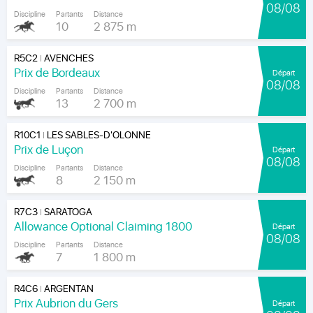
08/08
Discipline
Partants
Distance
10
2 875 m
R5C2
AVENCHES
|
Prix de Bordeaux
Départ
08/08
Discipline
Partants
Distance
13
2 700 m
R10C1
LES SABLES-D'OLONNE
|
Prix de Luçon
Départ
08/08
Discipline
Partants
Distance
8
2 150 m
R7C3
SARATOGA
|
Allowance Optional Claiming 1800
Départ
08/08
Discipline
Partants
Distance
7
1 800 m
R4C6
ARGENTAN
|
Prix Aubrion du Gers
Départ