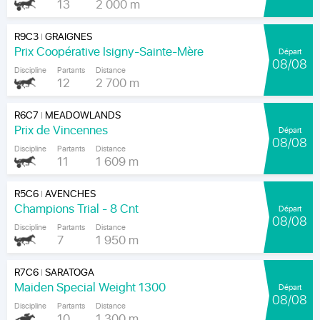
13
2 000 m
R9C3
GRAIGNES
|
Prix Coopérative Isigny-Sainte-Mère
Départ
08/08
Discipline
Partants
Distance
12
2 700 m
R6C7
MEADOWLANDS
|
Prix de Vincennes
Départ
08/08
Discipline
Partants
Distance
11
1 609 m
R5C6
AVENCHES
|
Champions Trial - 8 Cnt
Départ
08/08
Discipline
Partants
Distance
7
1 950 m
R7C6
SARATOGA
|
Maiden Special Weight 1300
Départ
08/08
Discipline
Partants
Distance
10
1 300 m