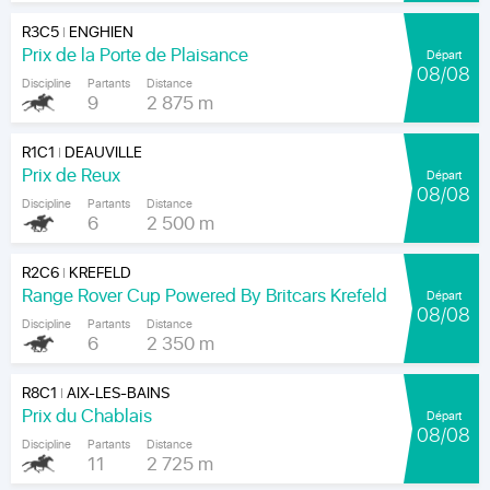
R3C5
ENGHIEN
|
Prix de la Porte de Plaisance
Départ
08/08
Discipline
Partants
Distance
9
2 875 m
R1C1
DEAUVILLE
|
Prix de Reux
Départ
08/08
Discipline
Partants
Distance
6
2 500 m
R2C6
KREFELD
|
Range Rover Cup Powered By Britcars Krefeld
Départ
08/08
Discipline
Partants
Distance
6
2 350 m
R8C1
AIX-LES-BAINS
|
Prix du Chablais
Départ
08/08
Discipline
Partants
Distance
11
2 725 m