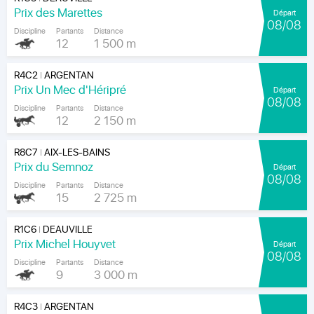
Prix des Marettes
Départ
08/08
Discipline
Partants
Distance
12
1 500 m
R4C2
ARGENTAN
|
Prix Un Mec d'Héripré
Départ
08/08
Discipline
Partants
Distance
12
2 150 m
R8C7
AIX-LES-BAINS
|
Prix du Semnoz
Départ
08/08
Discipline
Partants
Distance
15
2 725 m
R1C6
DEAUVILLE
|
Prix Michel Houyvet
Départ
08/08
Discipline
Partants
Distance
9
3 000 m
R4C3
ARGENTAN
|