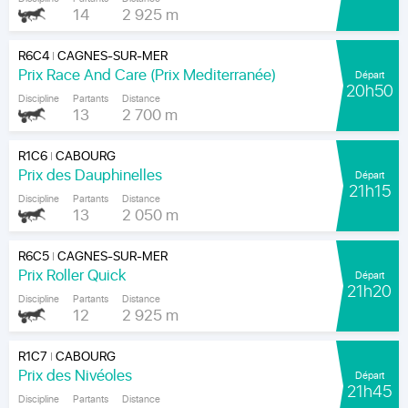
14
2 925 m
R6C4
CAGNES-SUR-MER
|
Prix Race And Care (Prix Mediterranée)
Départ
20h50
Discipline
Partants
Distance
13
2 700 m
R1C6
CABOURG
|
Prix des Dauphinelles
Départ
21h15
Discipline
Partants
Distance
13
2 050 m
R6C5
CAGNES-SUR-MER
|
Prix Roller Quick
Départ
21h20
Discipline
Partants
Distance
12
2 925 m
R1C7
CABOURG
|
Prix des Nivéoles
Départ
21h45
Discipline
Partants
Distance