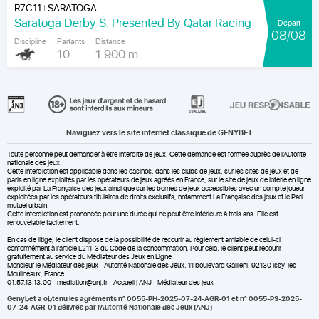
R7C11
SARATOGA
|
Saratoga Derby S. Presented By Qatar Racing
Départ
08/08
Discipline
Partants
Distance
10
1 900 m
Naviguez vers le site internet classique de GENYBET
Toute personne peut demander à être interdite de jeux. Cette demande est formée auprès de l'Autorité
nationale des jeux.
Cette interdiction est applicable dans les casinos, dans les clubs de jeux, sur les sites de jeux et de
paris en ligne exploités par les opérateurs de jeux agréés en France, sur le site de jeux de loterie en ligne
exploité par La Française des jeux ainsi que sur les bornes de jeux accessibles avec un compte joueur
exploitées par les opérateurs titulaires de droits exclusifs, notamment La Française des jeux et le Pari
mutuel urbain.
Cette interdiction est prononcée pour une durée qui ne peut être inférieure à trois ans. Elle est
renouvelable tacitement.
En cas de litige, le client dispose de la possibilité de recourir au règlement amiable de celui-ci
conformément à l’article L211-3 du Code de la consommation. Pour cela, le client peut recourir
gratuitement au service du Médiateur des Jeux en Ligne :
Monsieur le Médiateur des jeux - Autorité Nationale des Jeux, 11 boulevard Gallieni, 92130 Issy-les-
Moulineaux, France
01.57.13.13.00 - mediation@anj.fr -
Accueil | ANJ - Médiateur des jeux
Genybet a obtenu les agréments n° 0055-PH-2025-07-24-AGR-01 et n° 0055-PS-2025-
07-24-AGR-01 délivrés par l'Autorité Nationale des Jeux (ANJ)