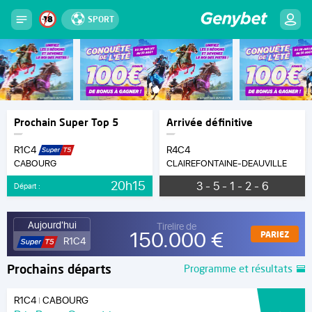
SPORT
Prochain Super Top 5
Arrivée définitive
R1C4
R4C4
CABOURG
CLAIREFONTAINE-DEAUVILLE
20h15
3 - 5 - 1 - 2 - 6
Départ :
Aujourd'hui
Tirelire de
150.000 €
PARIEZ
R1C4
Prochains départs
Programme et résultats
R1C4
CABOURG
|