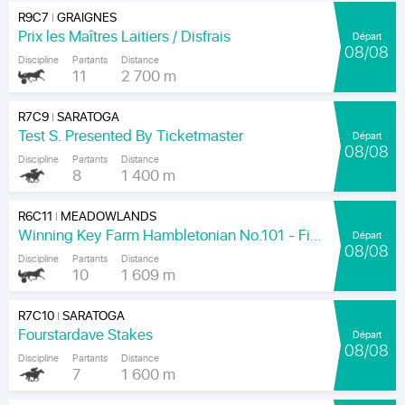
R9C7
GRAIGNES
|
Prix les Maîtres Laitiers / Disfrais
Départ
08/08
Discipline
Partants
Distance
11
2 700 m
R7C9
SARATOGA
|
Test S. Presented By Ticketmaster
Départ
08/08
Discipline
Partants
Distance
8
1 400 m
R6C11
MEADOWLANDS
|
Winning Key Farm Hambletonian No.101 - Final
Départ
08/08
Discipline
Partants
Distance
10
1 609 m
R7C10
SARATOGA
|
Fourstardave Stakes
Départ
08/08
Discipline
Partants
Distance
7
1 600 m