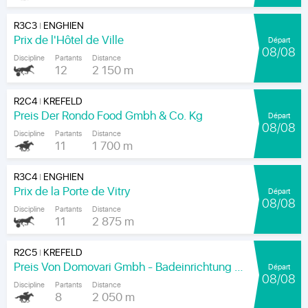
R3C3
ENGHIEN
|
Prix de l'Hôtel de Ville
Départ
08/08
Discipline
Partants
Distance
12
2 150 m
R2C4
KREFELD
|
Preis Der Rondo Food Gmbh & Co. Kg
Départ
08/08
Discipline
Partants
Distance
11
1 700 m
R3C4
ENGHIEN
|
Prix de la Porte de Vitry
Départ
08/08
Discipline
Partants
Distance
11
2 875 m
R2C5
KREFELD
|
Preis Von Domovari Gmbh - Badeinrichtung Auf Mass
Départ
08/08
Discipline
Partants
Distance
8
2 050 m