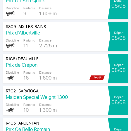
Prix Up And Quick
Départ
08/08
Discipline
Partants
Distance
9
1 609 m
R8C9
AIX-LES-BAINS
|
Prix d'Albertville
Départ
08/08
Discipline
Partants
Distance
11
2 725 m
R1C8
DEAUVILLE
|
Prix de Crépon
Départ
08/08
Discipline
Partants
Distance
16
1 600 m
R7C2
SARATOGA
|
Maiden Special Weight 1300
Départ
08/08
Discipline
Partants
Distance
10
1 300 m
R4C5
ARGENTAN
|
Prix Ce Bello Romain
Départ