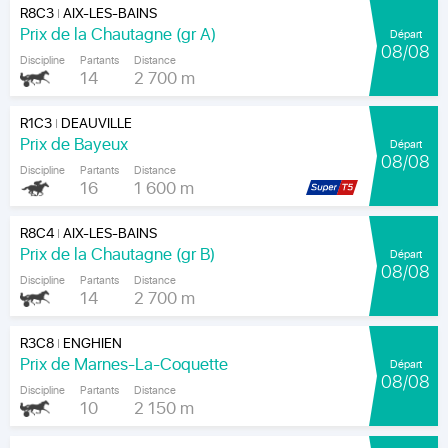
R8C3
AIX-LES-BAINS
|
Prix de la Chautagne (gr A)
Départ
08/08
Discipline
Partants
Distance
14
2 700 m
R1C3
DEAUVILLE
|
Prix de Bayeux
Départ
08/08
Discipline
Partants
Distance
16
1 600 m
R8C4
AIX-LES-BAINS
|
Prix de la Chautagne (gr B)
Départ
08/08
Discipline
Partants
Distance
14
2 700 m
R3C8
ENGHIEN
|
Prix de Marnes-La-Coquette
Départ
08/08
Discipline
Partants
Distance
10
2 150 m