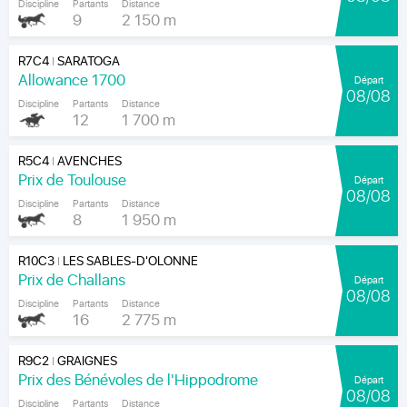
Discipline
Partants
Distance
9
2 150 m
R7C4
SARATOGA
|
Allowance 1700
Départ
08/08
Discipline
Partants
Distance
12
1 700 m
R5C4
AVENCHES
|
Prix de Toulouse
Départ
08/08
Discipline
Partants
Distance
8
1 950 m
R10C3
LES SABLES-D'OLONNE
|
Prix de Challans
Départ
08/08
Discipline
Partants
Distance
16
2 775 m
R9C2
GRAIGNES
|
Prix des Bénévoles de l'Hippodrome
Départ
08/08
Discipline
Partants
Distance