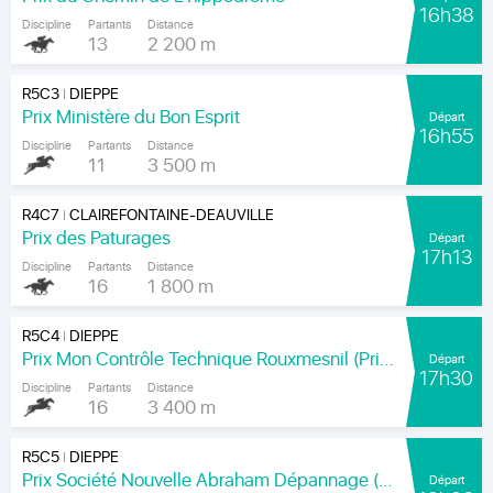
16h38
Discipline
Partants
Distance
13
2 200 m
R5C3
DIEPPE
|
Prix Ministère du Bon Esprit
Départ
16h55
Discipline
Partants
Distance
11
3 500 m
R4C7
CLAIREFONTAINE-DEAUVILLE
|
Prix des Paturages
Départ
17h13
Discipline
Partants
Distance
16
1 800 m
R5C4
DIEPPE
|
Prix Mon Contrôle Technique Rouxmesnil (Prix Jean de la Rochefoucauld)
Départ
17h30
Discipline
Partants
Distance
16
3 400 m
R5C5
DIEPPE
|
Prix Société Nouvelle Abraham Dépannage (Prix Arenice)
Départ