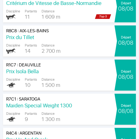
Critérium de Vitesse de Basse-Normandie
Départ
08/08
Discipline
Partants
Distance
11
1 609 m
R8C8
AIX-LES-BAINS
|
Prix du Tillet
Départ
08/08
Discipline
Partants
Distance
14
2 700 m
R1C7
DEAUVILLE
|
Prix Isola Bella
Départ
08/08
Discipline
Partants
Distance
10
1 500 m
R7C1
SARATOGA
|
Maiden Special Weight 1300
Départ
08/08
Discipline
Partants
Distance
9
1 300 m
R4C4
ARGENTAN
|