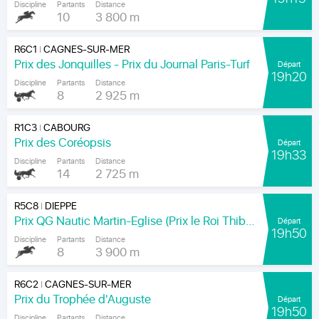
Discipline
Partants
Distance
10
3 800 m
R6C1
CAGNES-SUR-MER
|
Prix des Jonquilles - Prix du Journal Paris-Turf
Départ
19h20
Discipline
Partants
Distance
8
2 925 m
R1C3
CABOURG
|
Prix des Coréopsis
Départ
19h33
Discipline
Partants
Distance
14
2 725 m
R5C8
DIEPPE
|
Prix QG Nautic Martin-Eglise (Prix le Roi Thibault)
Départ
19h50
Discipline
Partants
Distance
8
3 900 m
R6C2
CAGNES-SUR-MER
|
Prix du Trophée d'Auguste
Départ
19h50
Discipline
Partants
Distance