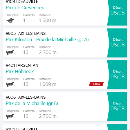
R1C4
DEAUVILLE
|
Prix de Crevecoeur
Départ
08/08
Discipline
Partants
Distance
11
1 500 m
R8C5
AIX-LES-BAINS
|
Prix Kiloutou - Prix de la Michaille (gr A)
Départ
08/08
Discipline
Partants
Distance
13
2 700 m
R4C1
ARGENTAN
|
Prix Hohneck
Départ
08/08
Discipline
Partants
Distance
13
1 609 m
R8C6
AIX-LES-BAINS
|
Prix de la Michaille (gr B)
Départ
08/08
Discipline
Partants
Distance
13
2 700 m
R1C5
DEAUVILLE
|