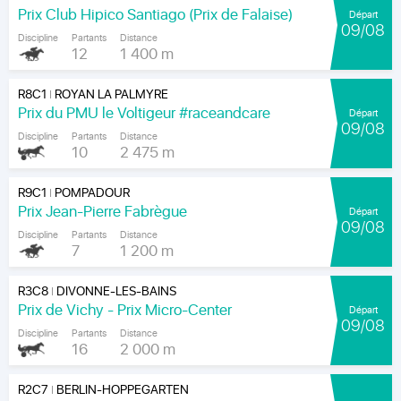
Prix Club Hipico Santiago (Prix de Falaise)
Départ
09/08
Discipline
Partants
Distance
12
1 400 m
R8C1
ROYAN LA PALMYRE
|
Prix du PMU le Voltigeur #raceandcare
Départ
09/08
Discipline
Partants
Distance
10
2 475 m
R9C1
POMPADOUR
|
Prix Jean-Pierre Fabrègue
Départ
09/08
Discipline
Partants
Distance
7
1 200 m
R3C8
DIVONNE-LES-BAINS
|
Prix de Vichy - Prix Micro-Center
Départ
09/08
Discipline
Partants
Distance
16
2 000 m
R2C7
BERLIN-HOPPEGARTEN
|