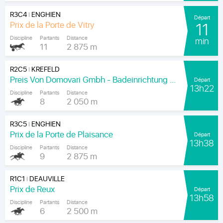
R3C4
ENGHIEN
|
Départ
Prix de la Porte de Vitry
11
Discipline
Partants
Distance
min
11
2 875 m
R2C5
KREFELD
|
Preis Von Domovari Gmbh - Badeinrichtung Auf Mass
Départ
13h22
Discipline
Partants
Distance
8
2 050 m
R3C5
ENGHIEN
|
Prix de la Porte de Plaisance
Départ
13h38
Discipline
Partants
Distance
9
2 875 m
R1C1
DEAUVILLE
|
Prix de Reux
Départ
13h58
Discipline
Partants
Distance
6
2 500 m