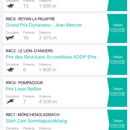
Discipline
Partants
Distance
13
1 000 m
R8C6
ROYAN LA PALMYRE
|
Grand Prix Dynavena - Jean Mercier
Départ
09/08
Discipline
Partants
Distance
16
2 475 m
R4C2
LE LION-D'ANGERS
|
Prix des Structures Accreditées ADDP (Prix Léon Carabin)
Départ
09/08
Discipline
Partants
Distance
6
1 400 m
R9C6
POMPADOUR
|
Prix Louis Reillier
Départ
09/08
Discipline
Partants
Distance
7
4 500 m
R6C1
MÖNCHENGLADBACH
|
Start Zum Sonntagsausklang
Départ
09/08
Discipline
Partants
Distance