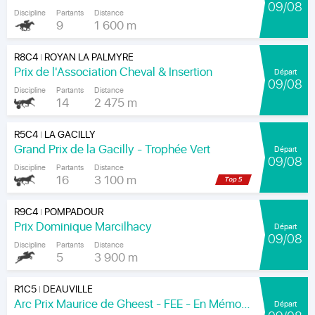
09/08
Discipline
Partants
Distance
9
1 600 m
R8C4
ROYAN LA PALMYRE
|
Prix de l'Association Cheval & Insertion
Départ
09/08
Discipline
Partants
Distance
14
2 475 m
R5C4
LA GACILLY
|
Grand Prix de la Gacilly - Trophée Vert
Départ
09/08
Discipline
Partants
Distance
16
3 100 m
R9C4
POMPADOUR
|
Prix Dominique Marcilhacy
Départ
09/08
Discipline
Partants
Distance
5
3 900 m
R1C5
DEAUVILLE
|
Arc Prix Maurice de Gheest - FEE - En Mémoire de Louis Romanet
Départ