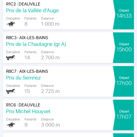
R1C2
DEAUVILLE
|
Prix de la Vallée d'Auge
Départ
14h33
Discipline
Partants
Distance
8
1 000 m
R8C3
AIX-LES-BAINS
|
Prix de la Chautagne (gr A)
Départ
15h00
Discipline
Partants
Distance
14
2 700 m
R8C7
AIX-LES-BAINS
|
Prix du Semnoz
Départ
17h00
Discipline
Partants
Distance
15
2 725 m
R1C6
DEAUVILLE
|
Prix Michel Houyvet
Départ
17h07
Discipline
Partants
Distance
9
3 000 m