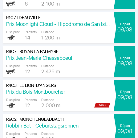
6
2 100 m
R1C7
DEAUVILLE
|
Prix Moonlight Cloud - Hipodromo de San Isidro
Départ
09/08
Discipline
Partants
Distance
14
1 200 m
R8C7
ROYAN LA PALMYRE
|
Prix Jean-Marie Chasseboeuf
Départ
09/08
Discipline
Partants
Distance
12
2 475 m
R4C3
LE LION-D'ANGERS
|
Prix du Bois Montbourcher
Départ
09/08
Discipline
Partants
Distance
12
2 000 m
R6C2
MÖNCHENGLADBACH
|
Robbin Bot - Geburtstagsrennen
Départ
09/08
Discipline
Partants
Distance