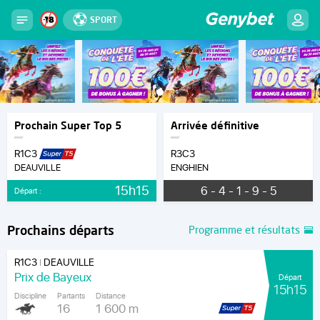
SPORT
Prochain Super Top 5
Arrivée définitive
R1C3
R3C3
DEAUVILLE
ENGHIEN
15h15
6 - 4 - 1 - 9 - 5
Départ :
Prochains départs
Programme et résultats
R1C3
DEAUVILLE
|
Prix de Bayeux
Départ
15h15
Discipline
Partants
Distance
16
1 600 m