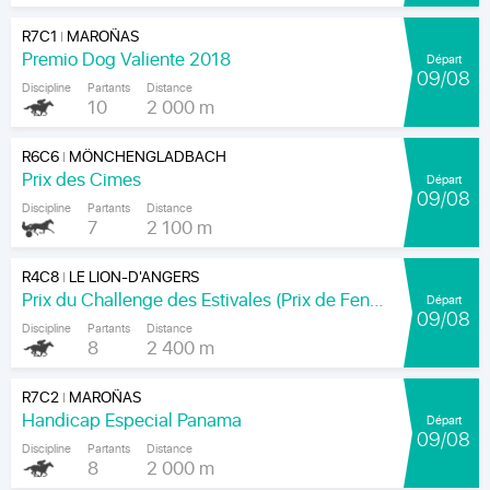
R7C1
MAROÑAS
|
Premio Dog Valiente 2018
Départ
09/08
Discipline
Partants
Distance
10
2 000 m
R6C6
MÖNCHENGLADBACH
|
Prix des Cimes
Départ
09/08
Discipline
Partants
Distance
7
2 100 m
R4C8
LE LION-D'ANGERS
|
Prix du Challenge des Estivales (Prix de Feneu)
Départ
09/08
Discipline
Partants
Distance
8
2 400 m
R7C2
MAROÑAS
|
Handicap Especial Panama
Départ
09/08
Discipline
Partants
Distance
8
2 000 m