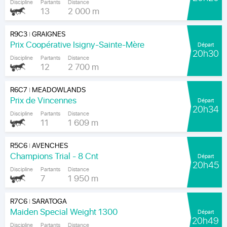
Discipline
Partants
Distance
13
2 000 m
R9C3
GRAIGNES
|
Prix Coopérative Isigny-Sainte-Mère
Départ
20h30
Discipline
Partants
Distance
12
2 700 m
R6C7
MEADOWLANDS
|
Prix de Vincennes
Départ
20h34
Discipline
Partants
Distance
11
1 609 m
R5C6
AVENCHES
|
Champions Trial - 8 Cnt
Départ
20h45
Discipline
Partants
Distance
7
1 950 m
R7C6
SARATOGA
|
Maiden Special Weight 1300
Départ
20h49
Discipline
Partants
Distance