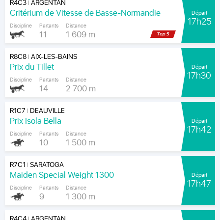
R4C3
ARGENTAN
|
Critérium de Vitesse de Basse-Normandie
Départ
17h25
Discipline
Partants
Distance
11
1 609 m
R8C8
AIX-LES-BAINS
|
Prix du Tillet
Départ
17h30
Discipline
Partants
Distance
14
2 700 m
R1C7
DEAUVILLE
|
Prix Isola Bella
Départ
17h42
Discipline
Partants
Distance
10
1 500 m
R7C1
SARATOGA
|
Maiden Special Weight 1300
Départ
17h47
Discipline
Partants
Distance
9
1 300 m
R4C4
ARGENTAN
|