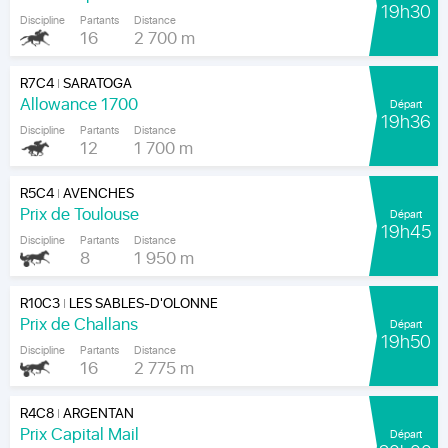
19h30
Discipline
Partants
Distance
16
2 700 m
R7C4
SARATOGA
|
Allowance 1700
Départ
19h36
Discipline
Partants
Distance
12
1 700 m
R5C4
AVENCHES
|
Prix de Toulouse
Départ
19h45
Discipline
Partants
Distance
8
1 950 m
R10C3
LES SABLES-D'OLONNE
|
Prix de Challans
Départ
19h50
Discipline
Partants
Distance
16
2 775 m
R4C8
ARGENTAN
|
Prix Capital Mail
Départ