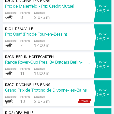
R3C6
DIVONNE-LES-BAINS
|
Prix de Maienfeld - Prix Crédit Mutuel
Départ
09/08
Discipline
Partants
Distance
8
2 675 m
R1C1
DEAUVILLE
|
Prix Osaf (Prix de Tour-en-Bessin)
Départ
09/08
Discipline
Partants
Distance
7
1 400 m
R2C6
BERLIN-HOPPEGARTEN
|
Range Rover-Cup Pres. By Britcars Berlin- Hoppegartener Stutenp.
Départ
09/08
Discipline
Partants
Distance
11
1 800 m
R3C7
DIVONNE-LES-BAINS
|
Grand Prix de Trotting de Divonne-les-Bains
Départ
09/08
Discipline
Partants
Distance
13
2 675 m
R1C2
DEAUVILLE
|