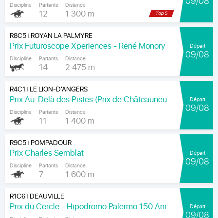
09/08
Discipline
Partants
Distance
12
1 300 m
R8C5
ROYAN LA PALMYRE
|
Prix Futuroscope Xperiences - René Monory
Départ
09/08
Discipline
Partants
Distance
14
2 475 m
R4C1
LE LION-D'ANGERS
|
Prix Au-Delà des Pistes (Prix de Châteauneuf-sur-Sarthe)
Départ
09/08
Discipline
Partants
Distance
11
1 400 m
R9C5
POMPADOUR
|
Prix Charles Semblat
Départ
09/08
Discipline
Partants
Distance
7
1 600 m
R1C6
DEAUVILLE
|
Prix du Cercle - Hipodromo Palermo 150 Aniversario
Départ
09/08