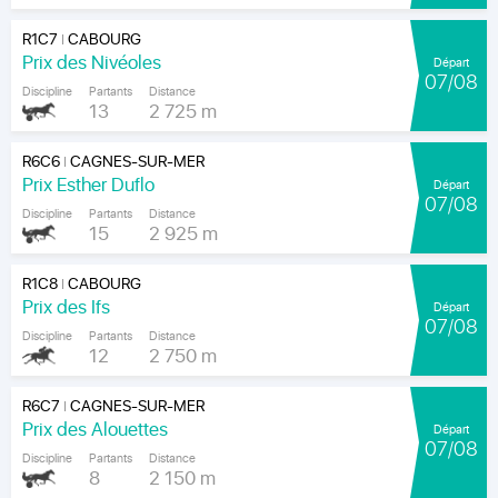
R1C7
CABOURG
|
Prix des Nivéoles
Départ
07/08
Discipline
Partants
Distance
13
2 725 m
R6C6
CAGNES-SUR-MER
|
Prix Esther Duflo
Départ
07/08
Discipline
Partants
Distance
15
2 925 m
R1C8
CABOURG
|
Prix des Ifs
Départ
07/08
Discipline
Partants
Distance
12
2 750 m
R6C7
CAGNES-SUR-MER
|
Prix des Alouettes
Départ
07/08
Discipline
Partants
Distance
8
2 150 m