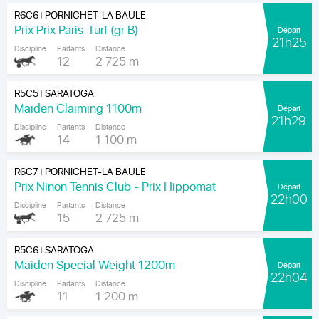
R6C6
PORNICHET-LA BAULE
|
Prix Prix Paris-Turf (gr B)
Départ
21h25
Discipline
Partants
Distance
12
2 725 m
R5C5
SARATOGA
|
Maiden Claiming 1100m
Départ
21h29
Discipline
Partants
Distance
14
1 100 m
R6C7
PORNICHET-LA BAULE
|
Prix Ninon Tennis Club - Prix Hippomat
Départ
22h00
Discipline
Partants
Distance
15
2 725 m
R5C6
SARATOGA
|
Maiden Special Weight 1200m
Départ
22h04
Discipline
Partants
Distance
11
1 200 m