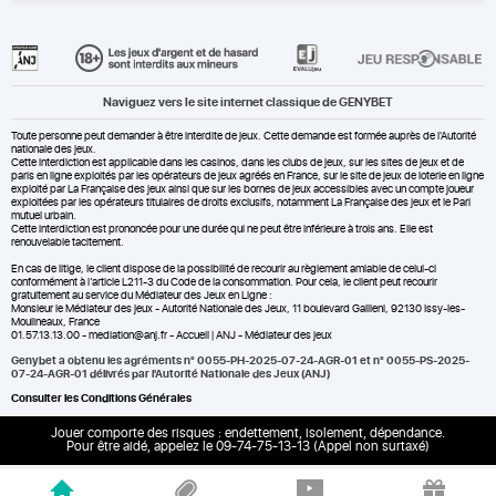
Naviguez vers le site internet classique de GENYBET
Toute personne peut demander à être interdite de jeux. Cette demande est formée auprès de l'Autorité
nationale des jeux.
Cette interdiction est applicable dans les casinos, dans les clubs de jeux, sur les sites de jeux et de
paris en ligne exploités par les opérateurs de jeux agréés en France, sur le site de jeux de loterie en ligne
exploité par La Française des jeux ainsi que sur les bornes de jeux accessibles avec un compte joueur
exploitées par les opérateurs titulaires de droits exclusifs, notamment La Française des jeux et le Pari
mutuel urbain.
Cette interdiction est prononcée pour une durée qui ne peut être inférieure à trois ans. Elle est
renouvelable tacitement.
En cas de litige, le client dispose de la possibilité de recourir au règlement amiable de celui-ci
conformément à l’article L211-3 du Code de la consommation. Pour cela, le client peut recourir
gratuitement au service du Médiateur des Jeux en Ligne :
Monsieur le Médiateur des jeux - Autorité Nationale des Jeux, 11 boulevard Gallieni, 92130 Issy-les-
Moulineaux, France
01.57.13.13.00 - mediation@anj.fr -
Accueil | ANJ - Médiateur des jeux
Genybet a obtenu les agréments n° 0055-PH-2025-07-24-AGR-01 et n° 0055-PS-2025-
07-24-AGR-01 délivrés par l'Autorité Nationale des Jeux (ANJ)
Consulter les Conditions Générales
Jouer comporte des risques : endettement, isolement, dépendance.
Pour être aidé, appelez le 09-74-75-13-13 (Appel non surtaxé)