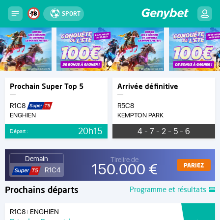
SPORT
Prochain Super Top 5
Arrivée définitive
R1C8
R5C8
ENGHIEN
KEMPTON PARK
20h15
4 - 7 - 2 - 5 - 6
Départ :
Demain
Tirelire de
150.000 €
PARIEZ
R1C4
Prochains départs
Programme et résultats
R1C8
ENGHIEN
|