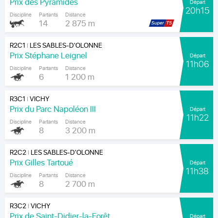
Prix des Pyramides
Départ
20h15
Discipline
Partants
Distance
14
2 875 m
R2C1
LES SABLES-D'OLONNE
|
Prix Stéphane Leignel
Départ
11h06
Discipline
Partants
Distance
6
1 200 m
R3C1
VICHY
|
Prix du Parc Napoléon III
Départ
11h22
Discipline
Partants
Distance
8
3 200 m
R2C2
LES SABLES-D'OLONNE
|
Prix Gilles Tartoué
Départ
11h38
Discipline
Partants
Distance
8
2 700 m
R3C2
VICHY
|
Prix de Saint-Didier-la-Forêt
Départ