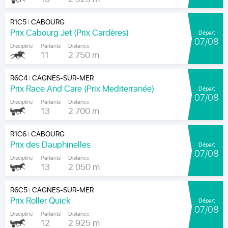
R1C5
CABOURG
|
Prix Cabourg Jet (Prix Cardères)
Départ
07/08
Discipline
Partants
Distance
11
2 750 m
R6C4
CAGNES-SUR-MER
|
Prix Race And Care (Prix Mediterranée)
Départ
07/08
Discipline
Partants
Distance
13
2 700 m
R1C6
CABOURG
|
Prix des Dauphinelles
Départ
07/08
Discipline
Partants
Distance
13
2 050 m
R6C5
CAGNES-SUR-MER
|
Prix Roller Quick
Départ
07/08
Discipline
Partants
Distance
12
2 925 m