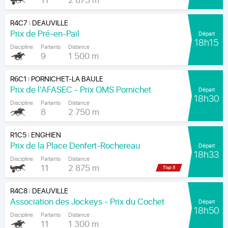
11
2 875 m
R4C7
DEAUVILLE
|
Prix de Pré-en-Pail
Départ
18h15
Discipline
Partants
Distance
9
1 500 m
R6C1
PORNICHET-LA BAULE
|
Prix de l'AFASEC - Prix OMS Pornichet
Départ
18h30
Discipline
Partants
Distance
8
2 750 m
R1C5
ENGHIEN
|
Prix de la Place Denfert-Rochereau
Départ
18h33
Discipline
Partants
Distance
11
2 875 m
R4C8
DEAUVILLE
|
Association des Jockeys - Prix du Cochet
Départ
18h50
Discipline
Partants
Distance
11
1 300 m