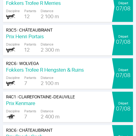
Fokkers Trofee R Merries
Départ
07/08
Discipline
Partants
Distance
12
2 100 m
R3C5
CHÂTEAUBRIANT
|
Prix Henri Portais
Départ
07/08
Discipline
Partants
Distance
12
2 300 m
R2C6
WOLVEGA
|
Fokkers Trofee R Hengsten & Ruins
Départ
07/08
Discipline
Partants
Distance
7
2 100 m
R4C1
CLAIREFONTAINE-DEAUVILLE
|
Prix Kenmare
Départ
07/08
Discipline
Partants
Distance
7
2 400 m
R3C6
CHÂTEAUBRIANT
|