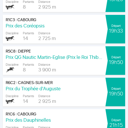
Discipline
Partants
Distance
8
2 925 m
R1C3
CABOURG
|
Prix des Coréopsis
Départ
19h33
Discipline
Partants
Distance
14
2 725 m
R5C8
DIEPPE
|
Prix QG Nautic Martin-Eglise (Prix le Roi Thibault)
Départ
19h50
Discipline
Partants
Distance
8
3 900 m
R6C2
CAGNES-SUR-MER
|
Prix du Trophée d'Auguste
Départ
19h50
Discipline
Partants
Distance
14
2 925 m
R1C6
CABOURG
|
Prix des Dauphinelles
Départ
21h15
Discipline
Partants
Distance