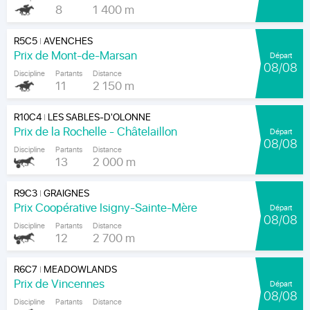
8
1 400 m
R5C5
AVENCHES
|
Prix de Mont-de-Marsan
Départ
08/08
Discipline
Partants
Distance
11
2 150 m
R10C4
LES SABLES-D'OLONNE
|
Prix de la Rochelle - Châtelaillon
Départ
08/08
Discipline
Partants
Distance
13
2 000 m
R9C3
GRAIGNES
|
Prix Coopérative Isigny-Sainte-Mère
Départ
08/08
Discipline
Partants
Distance
12
2 700 m
R6C7
MEADOWLANDS
|
Prix de Vincennes
Départ
08/08
Discipline
Partants
Distance