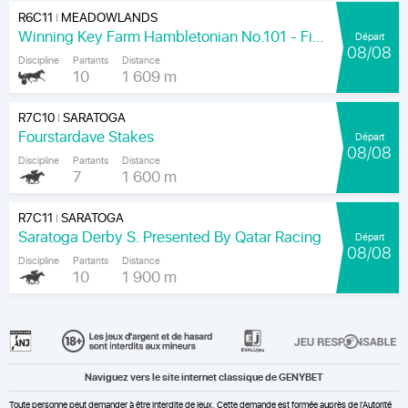
R6C11
MEADOWLANDS
|
Winning Key Farm Hambletonian No.101 - Final
Départ
08/08
Discipline
Partants
Distance
10
1 609 m
R7C10
SARATOGA
|
Fourstardave Stakes
Départ
08/08
Discipline
Partants
Distance
7
1 600 m
R7C11
SARATOGA
|
Saratoga Derby S. Presented By Qatar Racing
Départ
08/08
Discipline
Partants
Distance
10
1 900 m
Naviguez vers le site internet classique de GENYBET
Toute personne peut demander à être interdite de jeux. Cette demande est formée auprès de l'Autorité