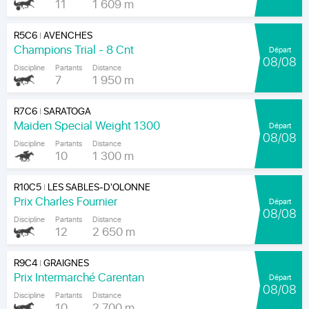
11
1 609 m
R5C6
AVENCHES
|
Champions Trial - 8 Cnt
Départ
08/08
Discipline
Partants
Distance
7
1 950 m
R7C6
SARATOGA
|
Maiden Special Weight 1300
Départ
08/08
Discipline
Partants
Distance
10
1 300 m
R10C5
LES SABLES-D'OLONNE
|
Prix Charles Fournier
Départ
08/08
Discipline
Partants
Distance
12
2 650 m
R9C4
GRAIGNES
|
Prix Intermarché Carentan
Départ
08/08
Discipline
Partants
Distance
10
2 700 m