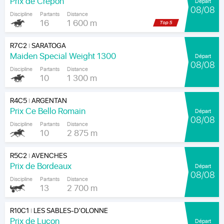
Prix de Crépon
Départ
08/08
Discipline
Partants
Distance
16
1 600 m
R7C2
SARATOGA
|
Maiden Special Weight 1300
Départ
08/08
Discipline
Partants
Distance
10
1 300 m
R4C5
ARGENTAN
|
Prix Ce Bello Romain
Départ
08/08
Discipline
Partants
Distance
10
2 875 m
R5C2
AVENCHES
|
Prix de Bordeaux
Départ
08/08
Discipline
Partants
Distance
13
2 700 m
R10C1
LES SABLES-D'OLONNE
|
Prix de Luçon
Départ