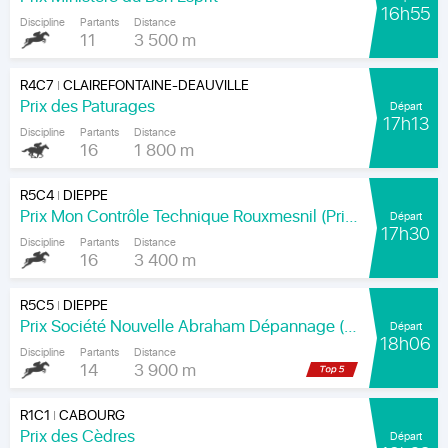
16h55
Discipline
Partants
Distance
11
3 500 m
R4C7
CLAIREFONTAINE-DEAUVILLE
|
Prix des Paturages
Départ
17h13
Discipline
Partants
Distance
16
1 800 m
R5C4
DIEPPE
|
Prix Mon Contrôle Technique Rouxmesnil (Prix Jean de la Rochefoucauld)
Départ
17h30
Discipline
Partants
Distance
16
3 400 m
R5C5
DIEPPE
|
Prix Société Nouvelle Abraham Dépannage (Prix Arenice)
Départ
18h06
Discipline
Partants
Distance
14
3 900 m
R1C1
CABOURG
|
Prix des Cèdres
Départ