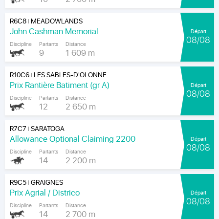
R6C8
MEADOWLANDS
|
John Cashman Memorial
Départ
08/08
Discipline
Partants
Distance
9
1 609 m
R10C6
LES SABLES-D'OLONNE
|
Prix Rantière Batiment (gr A)
Départ
08/08
Discipline
Partants
Distance
12
2 650 m
R7C7
SARATOGA
|
Allowance Optional Claiming 2200
Départ
08/08
Discipline
Partants
Distance
14
2 200 m
R9C5
GRAIGNES
|
Prix Agrial / Districo
Départ
08/08
Discipline
Partants
Distance
14
2 700 m