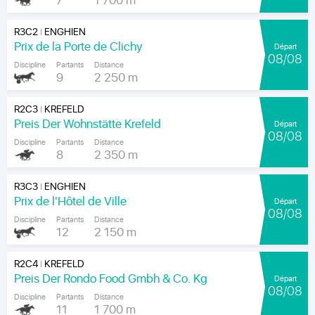
7
1 700 m
R3C2
ENGHIEN
|
Prix de la Porte de Clichy
Départ
08/08
Discipline
Partants
Distance
9
2 250 m
R2C3
KREFELD
|
Preis Der Wohnstätte Krefeld
Départ
08/08
Discipline
Partants
Distance
8
2 350 m
R3C3
ENGHIEN
|
Prix de l'Hôtel de Ville
Départ
08/08
Discipline
Partants
Distance
12
2 150 m
R2C4
KREFELD
|
Preis Der Rondo Food Gmbh & Co. Kg
Départ
08/08
Discipline
Partants
Distance
11
1 700 m