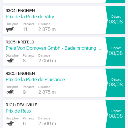
R3C4
ENGHIEN
|
Prix de la Porte de Vitry
Départ
08/08
Discipline
Partants
Distance
11
2 875 m
R2C5
KREFELD
|
Preis Von Domovari Gmbh - Badeinrichtung Auf Mass
Départ
08/08
Discipline
Partants
Distance
8
2 050 m
R3C5
ENGHIEN
|
Prix de la Porte de Plaisance
Départ
08/08
Discipline
Partants
Distance
9
2 875 m
R1C1
DEAUVILLE
|
Prix de Reux
Départ
08/08
Discipline
Partants
Distance
6
2 500 m