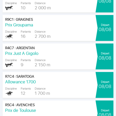
08/08
Discipline
Partants
Distance
10
2 000 m
R9C1
GRAIGNES
|
Prix Groupama
Départ
08/08
Discipline
Partants
Distance
16
2 700 m
R4C7
ARGENTAN
|
Prix Just A Gigolo
Départ
08/08
Discipline
Partants
Distance
9
2 150 m
R7C4
SARATOGA
|
Allowance 1700
Départ
08/08
Discipline
Partants
Distance
12
1 700 m
R5C4
AVENCHES
|
Prix de Toulouse
Départ
08/08