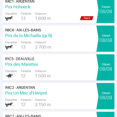
R4C1
ARGENTAN
|
Prix Hohneck
Départ
08/08
Discipline
Partants
Distance
13
1 609 m
R8C6
AIX-LES-BAINS
|
Prix de la Michaille (gr B)
Départ
08/08
Discipline
Partants
Distance
13
2 700 m
R1C5
DEAUVILLE
|
Prix des Marettes
Départ
08/08
Discipline
Partants
Distance
12
1 500 m
R4C2
ARGENTAN
|
Prix Un Mec d'Héripré
Départ
08/08
Discipline
Partants
Distance
12
2 150 m
R8C7
AIX-LES-BAINS
|