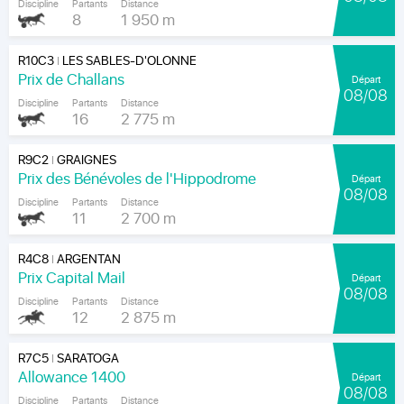
Discipline
Partants
Distance
8
1 950 m
R10C3
LES SABLES-D'OLONNE
|
Prix de Challans
Départ
08/08
Discipline
Partants
Distance
16
2 775 m
R9C2
GRAIGNES
|
Prix des Bénévoles de l'Hippodrome
Départ
08/08
Discipline
Partants
Distance
11
2 700 m
R4C8
ARGENTAN
|
Prix Capital Mail
Départ
08/08
Discipline
Partants
Distance
12
2 875 m
R7C5
SARATOGA
|
Allowance 1400
Départ
08/08
Discipline
Partants
Distance