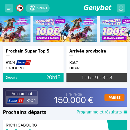
SPORT
Prochain Super Top 5
Arrivée provisoire
R1C4
R5C1
CABOURG
DIEPPE
20h15
1 - 6 - 9 - 3 - 8
Départ :
Aujourd'hui
Tirelire de
150.000 €
PARIEZ
R1C4
Prochains départs
Programme et résultats
R1C4
CABOURG
|