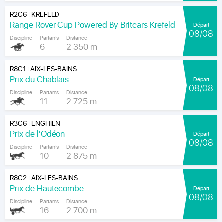
R2C6
KREFELD
|
Range Rover Cup Powered By Britcars Krefeld
Départ
08/08
Discipline
Partants
Distance
6
2 350 m
R8C1
AIX-LES-BAINS
|
Prix du Chablais
Départ
08/08
Discipline
Partants
Distance
11
2 725 m
R3C6
ENGHIEN
|
Prix de l'Odéon
Départ
08/08
Discipline
Partants
Distance
10
2 875 m
R8C2
AIX-LES-BAINS
|
Prix de Hautecombe
Départ
08/08
Discipline
Partants
Distance
16
2 700 m