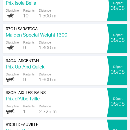
Prix Isola Bella
Départ
08/08
Discipline
Partants
Distance
10
1 500 m
R7C1
SARATOGA
|
Maiden Special Weight 1300
Départ
08/08
Discipline
Partants
Distance
9
1 300 m
R4C4
ARGENTAN
|
Prix Up And Quick
Départ
08/08
Discipline
Partants
Distance
9
1 609 m
R8C9
AIX-LES-BAINS
|
Prix d'Albertville
Départ
08/08
Discipline
Partants
Distance
11
2 725 m
R1C8
DEAUVILLE
|