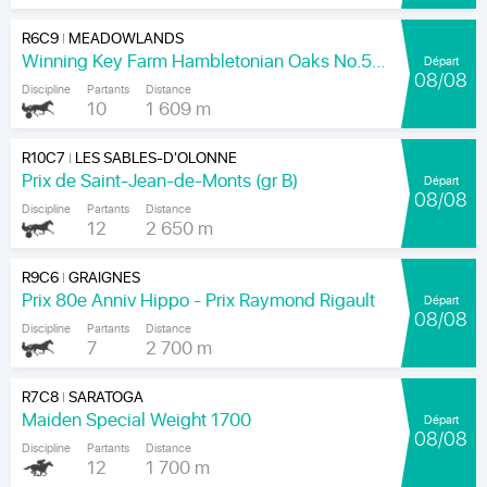
R6C9
MEADOWLANDS
|
Winning Key Farm Hambletonian Oaks No.56 - Final
Départ
08/08
Discipline
Partants
Distance
10
1 609 m
R10C7
LES SABLES-D'OLONNE
|
Prix de Saint-Jean-de-Monts (gr B)
Départ
08/08
Discipline
Partants
Distance
12
2 650 m
R9C6
GRAIGNES
|
Prix 80e Anniv Hippo - Prix Raymond Rigault
Départ
08/08
Discipline
Partants
Distance
7
2 700 m
R7C8
SARATOGA
|
Maiden Special Weight 1700
Départ
08/08
Discipline
Partants
Distance
12
1 700 m