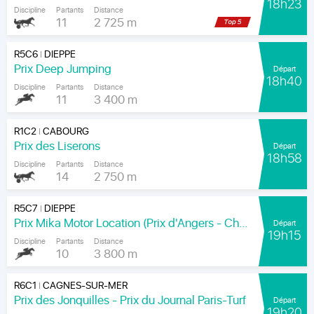
18h23
Discipline
Partants
Distance
11
2 725 m
R5C6
DIEPPE
|
Prix Deep Jumping
Départ
18h40
Discipline
Partants
Distance
11
3 400 m
R1C2
CABOURG
|
Prix des Liserons
Départ
18h58
Discipline
Partants
Distance
14
2 750 m
R5C7
DIEPPE
|
Prix Mika Motor Location (Prix d'Angers - Chamionnat Paris-Turf des Apprentis-Jeunes-Jockeys)
Départ
19h15
Discipline
Partants
Distance
10
3 800 m
R6C1
CAGNES-SUR-MER
|
Prix des Jonquilles - Prix du Journal Paris-Turf
Départ
19h20