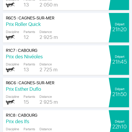
13
2 050 m
R6C5
CAGNES-SUR-MER
|
Prix Roller Quick
Départ
21h20
Discipline
Partants
Distance
12
2 925 m
R1C7
CABOURG
|
Prix des Nivéoles
Départ
21h45
Discipline
Partants
Distance
13
2 725 m
R6C6
CAGNES-SUR-MER
|
Prix Esther Duflo
Départ
21h50
Discipline
Partants
Distance
15
2 925 m
R1C8
CABOURG
|
Prix des Ifs
Départ
22h10
Discipline
Partants
Distance