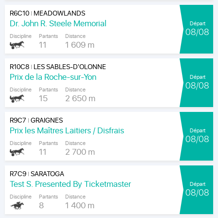
R6C10
MEADOWLANDS
|
Dr. John R. Steele Memorial
Départ
08/08
Discipline
Partants
Distance
11
1 609 m
R10C8
LES SABLES-D'OLONNE
|
Prix de la Roche-sur-Yon
Départ
08/08
Discipline
Partants
Distance
15
2 650 m
R9C7
GRAIGNES
|
Prix les Maîtres Laitiers / Disfrais
Départ
08/08
Discipline
Partants
Distance
11
2 700 m
R7C9
SARATOGA
|
Test S. Presented By Ticketmaster
Départ
08/08
Discipline
Partants
Distance
8
1 400 m