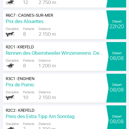
12
2 750 m
R6C7
CAGNES-SUR-MER
|
Prix des Alouettes
Départ
22h20
Discipline
Partants
Distance
8
2 150 m
R2C1
KREFELD
|
Rennen des Oberrotweiler Winzervereins. Der Klassiker Am Kaiser.
Départ
08/08
Discipline
Partants
Distance
8
1 200 m
R3C1
ENGHIEN
|
Prix de Pornic
Départ
08/08
Discipline
Partants
Distance
10
2 150 m
R2C2
KREFELD
|
Preis des Extra Tipp Am Sonntag
Départ
08/08
Discipline
Partants
Distance