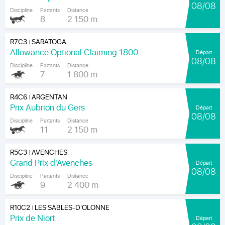
08/08
Discipline
Partants
Distance
8
2 150 m
R7C3
SARATOGA
|
Allowance Optional Claiming 1800
Départ
08/08
Discipline
Partants
Distance
7
1 800 m
R4C6
ARGENTAN
|
Prix Aubrion du Gers
Départ
08/08
Discipline
Partants
Distance
11
2 150 m
R5C3
AVENCHES
|
Grand Prix d'Avenches
Départ
08/08
Discipline
Partants
Distance
9
2 400 m
R10C2
LES SABLES-D'OLONNE
|
Prix de Niort
Départ