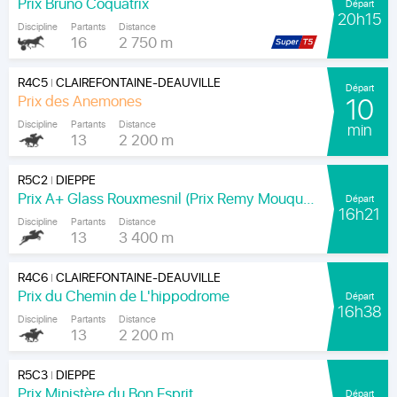
Prix Bruno Coquatrix
Départ
20h15
Discipline
Partants
Distance
16
2 750 m
R4C5
CLAIREFONTAINE-DEAUVILLE
|
Départ
Prix des Anemones
10
Discipline
Partants
Distance
min
13
2 200 m
R5C2
DIEPPE
|
Prix A+ Glass Rouxmesnil (Prix Remy Mouquet)
Départ
16h21
Discipline
Partants
Distance
13
3 400 m
R4C6
CLAIREFONTAINE-DEAUVILLE
|
Prix du Chemin de L'hippodrome
Départ
16h38
Discipline
Partants
Distance
13
2 200 m
R5C3
DIEPPE
|
Prix Ministère du Bon Esprit
Départ