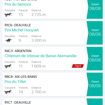
Prix du Semnoz
Départ
08/08
Discipline
Partants
Distance
15
2 725 m
R1C6
DEAUVILLE
|
Prix Michel Houyvet
Départ
08/08
Discipline
Partants
Distance
9
3 000 m
R4C3
ARGENTAN
|
Critérium de Vitesse de Basse-Normandie
Départ
08/08
Discipline
Partants
Distance
11
1 609 m
R8C8
AIX-LES-BAINS
|
Prix du Tillet
Départ
08/08
Discipline
Partants
Distance
14
2 700 m
R1C7
DEAUVILLE
|