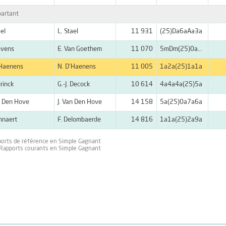
artant
ael
L. Stael
11 931
(25)Da6aAa3a
evens
E. Van Goethem
11 070
5mDm(25)0a7a
'Haenens
N. D'Haenens
11 005
1a2a(25)1a1a
irinck
G.-J. Decock
10 614
4a4a4a(25)5a
n Den Hove
J. Van Den Hove
14 158
5a(25)0a7a6a
nnaert
F. Delombaerde
14 816
1a1a(25)2a9a
ports de référence en Simple Gagnant
 Rapports courants en Simple Gagnant