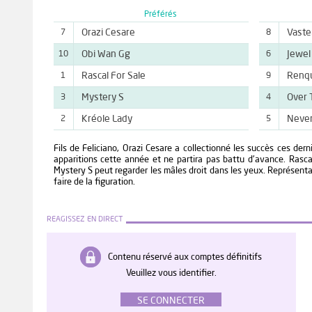
Préférés
Orazi Cesare
Vaste
7
8
Obi Wan Gg
Jewel
10
6
Rascal For Sale
Renqu
1
9
Mystery S
Over 
3
4
Kréole Lady
Never
2
5
Fils de Feliciano, Orazi Cesare a collectionné les succès ces dern
apparitions cette année et ne partira pas battu d'avance. Rasca
Mystery S peut regarder les mâles droit dans les yeux. Représent
faire de la figuration.
REAGISSEZ EN DIRECT
Contenu réservé aux comptes définitifs
Veuillez vous identifier.
SE CONNECTER