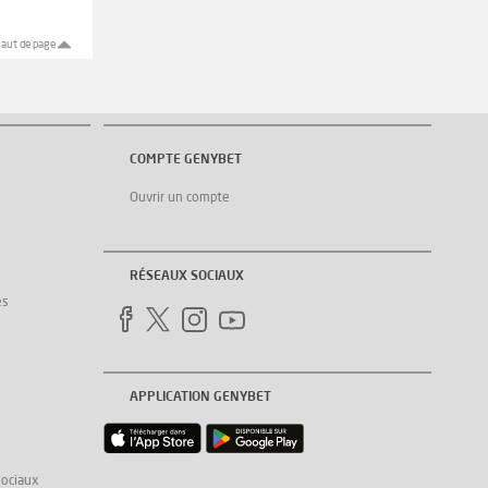
aut de page
COMPTE GENYBET
Ouvrir un compte
RÉSEAUX SOCIAUX
es
APPLICATION GENYBET
sociaux