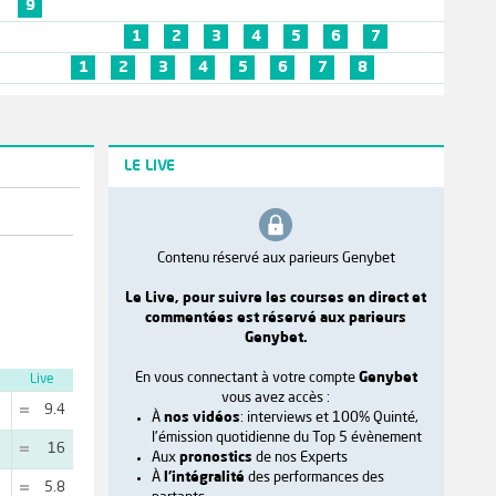
9
1
2
3
4
5
6
7
1
2
3
4
5
6
7
8
LE LIVE
Contenu réservé aux parieurs Genybet
Le Live, pour suivre les courses en direct et
commentées est réservé aux parieurs
Genybet.
En vous connectant à votre compte
Genybet
Live
vous avez accès :
9.4
À
nos vidéos
: interviews et 100% Quinté,
l'émission quotidienne du Top 5 évènement
16
Aux
pronostics
de nos Experts
À
l'intégralité
des performances des
5.8