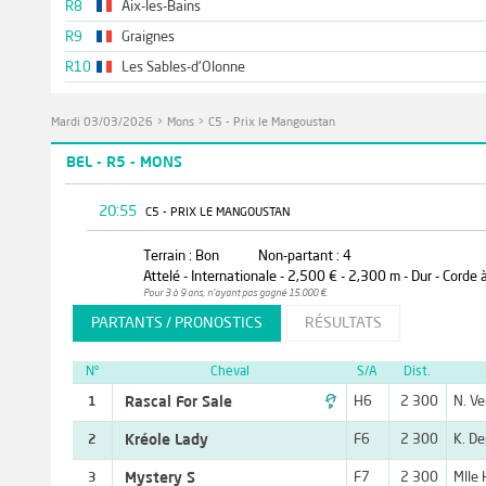
R8
Aix-les-Bains
R9
Graignes
R10
Les Sables-d'Olonne
Mardi 03/03/2026
>
Mons
>
C5 - Prix le Mangoustan
BEL - R5 - MONS
20:55
C5 - PRIX LE MANGOUSTAN
Terrain : Bon
Non-partant : 4
Attelé - Internationale - 2,500 € - 2,300 m - Dur - Corde
Pour 3 à 9 ans, n'ayant pas gagné 15.000 €.
PARTANTS / PRONOSTICS
RÉSULTATS
N°
Cheval
S/A
Dist.

Rascal For Sale
H6
2 300
N. Ve
1
Kréole Lady
F6
2 300
K. D
2
Mystery S
F7
2 300
Mlle
3