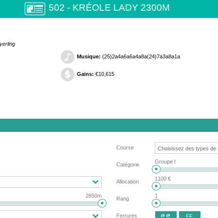
502 - KRÉOLE LADY 2300M
yerling
Musique:
(25)2a4a6a6a4a8a(24)7a3a8a1a
Gains:
€10,615
Course
Groupe I
Catégorie
1100 €
Allocation
2650m
1
Rang
Ferrures
FF
