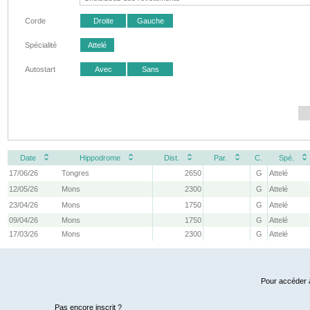
Corde
Droite
Gauche
Spécialité
Attelé
Autostart
Avec
Sans
Date
Hippodrome
Dist.
Par.
C.
Spé.
17/06/26
Tongres
2650
G
Attelé
12/05/26
Mons
2300
G
Attelé
23/04/26
Mons
1750
G
Attelé
09/04/26
Mons
1750
G
Attelé
17/03/26
Mons
2300
G
Attelé
Pour accéder à
Pas encore inscrit ?