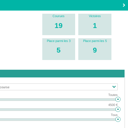
Courues
Victoires
19
1
Place parmi les 3
Place parmi les 5
5
9
Toutes
4500 €
Tous