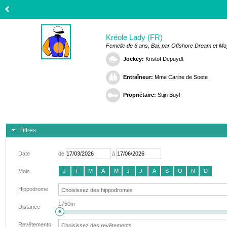
Kréole Lady (FR)
Femelle de 6 ans, Bai, par Offshore Dream et Ma
Jockey:
Kristof Depuydt
Entraîneur:
Mme Carine de Soete
Propriétaire:
Stijn Buyl
Filtres
Date
de
à
J
F
M
A
M
J
J
A
S
O
N
D
Mois
Hippodrome
1750m
Distance
Revêtements