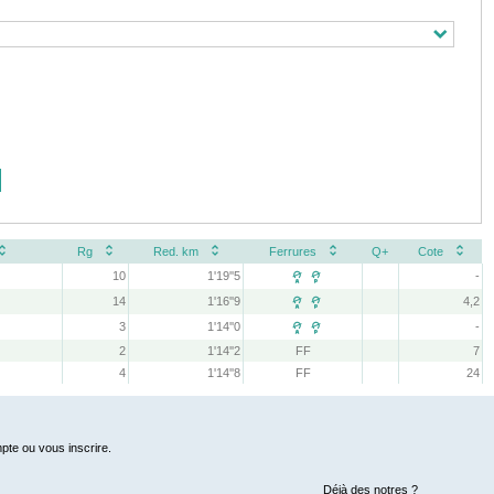
Rg
Red. km
Ferrures
Q+
Cote
10
1'19''5
-
 
14
1'16''9
4,2
 
3
1'14''0
-
 
2
1'14''2
FF
7
4
1'14''8
FF
24
pte ou vous inscrire.
Déjà des notres ?