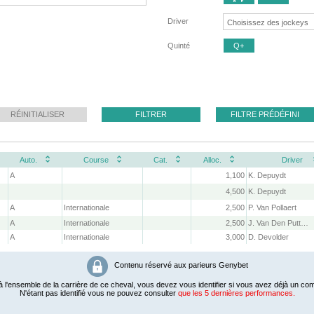
Driver
Quinté
Q+
RÉINITIALISER
FILTRER
FILTRE PRÉDÉFINI
Auto.
Course
Cat.
Alloc.
Driver
A
1,100
K. Depuydt
4,500
K. Depuydt
A
Internationale
2,500
P. Van Pollaert
A
Internationale
2,500
J. Van Den Putte Jr.
A
Internationale
3,000
D. Devolder
Contenu réservé aux parieurs Genybet
 l'ensemble de la carrière de ce cheval, vous devez vous identifier si vous avez déjà un com
N'étant pas identifié vous ne pouvez consulter
que les 5 dernières performances.