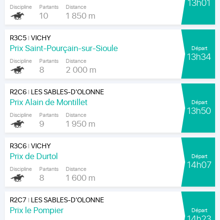
13h01
Discipline
Partants
Distance
10
1 850 m
R3C5
VICHY
|
Prix Saint-Pourçain-sur-Sioule
Départ
13h34
Discipline
Partants
Distance
8
2 000 m
R2C6
LES SABLES-D'OLONNE
|
Prix Alain de Montillet
Départ
13h50
Discipline
Partants
Distance
9
1 950 m
R3C6
VICHY
|
Prix de Durtol
Départ
14h07
Discipline
Partants
Distance
8
1 600 m
R2C7
LES SABLES-D'OLONNE
|
Prix le Pompier
Départ
14h23