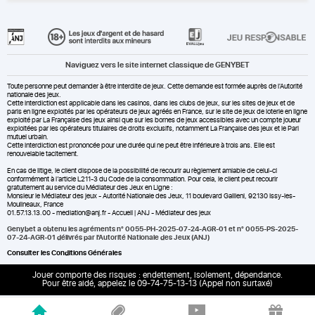
Naviguez vers le site internet classique de GENYBET
Toute personne peut demander à être interdite de jeux. Cette demande est formée auprès de l'Autorité
nationale des jeux.
Cette interdiction est applicable dans les casinos, dans les clubs de jeux, sur les sites de jeux et de
paris en ligne exploités par les opérateurs de jeux agréés en France, sur le site de jeux de loterie en ligne
exploité par La Française des jeux ainsi que sur les bornes de jeux accessibles avec un compte joueur
exploitées par les opérateurs titulaires de droits exclusifs, notamment La Française des jeux et le Pari
mutuel urbain.
Cette interdiction est prononcée pour une durée qui ne peut être inférieure à trois ans. Elle est
renouvelable tacitement.
En cas de litige, le client dispose de la possibilité de recourir au règlement amiable de celui-ci
conformément à l’article L211-3 du Code de la consommation. Pour cela, le client peut recourir
gratuitement au service du Médiateur des Jeux en Ligne :
Monsieur le Médiateur des jeux - Autorité Nationale des Jeux, 11 boulevard Gallieni, 92130 Issy-les-
Moulineaux, France
01.57.13.13.00 - mediation@anj.fr -
Accueil | ANJ - Médiateur des jeux
Genybet a obtenu les agréments n° 0055-PH-2025-07-24-AGR-01 et n° 0055-PS-2025-
07-24-AGR-01 délivrés par l'Autorité Nationale des Jeux (ANJ)
Consulter les Conditions Générales
Jouer comporte des risques : endettement, isolement, dépendance.
Pour être aidé, appelez le 09-74-75-13-13 (Appel non surtaxé)