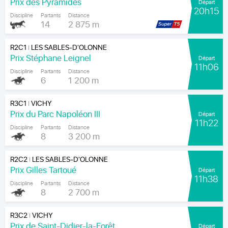
Prix des Pyramides
Départ
20h15
Discipline
Partants
Distance
14
2 875 m
R2C1
LES SABLES-D'OLONNE
|
Prix Stéphane Leignel
Départ
11h06
Discipline
Partants
Distance
6
1 200 m
R3C1
VICHY
|
Prix du Parc Napoléon III
Départ
11h22
Discipline
Partants
Distance
8
3 200 m
R2C2
LES SABLES-D'OLONNE
|
Prix Gilles Tartoué
Départ
11h38
Discipline
Partants
Distance
8
2 700 m
R3C2
VICHY
|
Prix de Saint-Didier-la-Forêt
Départ