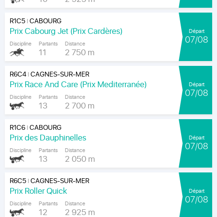
R1C5
CABOURG
|
Prix Cabourg Jet (Prix Cardères)
Départ
07/08
Discipline
Partants
Distance
11
2 750 m
R6C4
CAGNES-SUR-MER
|
Prix Race And Care (Prix Mediterranée)
Départ
07/08
Discipline
Partants
Distance
13
2 700 m
R1C6
CABOURG
|
Prix des Dauphinelles
Départ
07/08
Discipline
Partants
Distance
13
2 050 m
R6C5
CAGNES-SUR-MER
|
Prix Roller Quick
Départ
07/08
Discipline
Partants
Distance
12
2 925 m