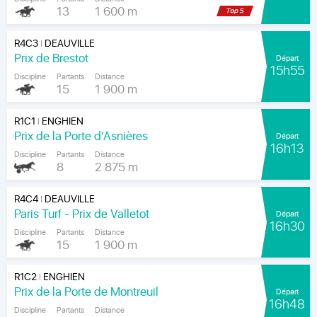
13
1 600 m
R4C3
DEAUVILLE
|
Prix de Brestot
Départ
15h55
Discipline
Partants
Distance
15
1 900 m
R1C1
ENGHIEN
|
Prix de la Porte d'Asnières
Départ
16h13
Discipline
Partants
Distance
8
2 875 m
R4C4
DEAUVILLE
|
Paris Turf - Prix de Valletot
Départ
16h30
Discipline
Partants
Distance
15
1 900 m
R1C2
ENGHIEN
|
Prix de la Porte de Montreuil
Départ
16h48
Discipline
Partants
Distance