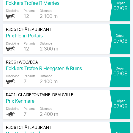
Fokkers Trofee R Merries
Départ
07/08
Discipline
Partants
Distance
12
2 100 m
R3C5
CHÂTEAUBRIANT
|
Prix Henri Portais
Départ
07/08
Discipline
Partants
Distance
12
2 300 m
R2C6
WOLVEGA
|
Fokkers Trofee R Hengsten & Ruins
Départ
07/08
Discipline
Partants
Distance
7
2 100 m
R4C1
CLAIREFONTAINE-DEAUVILLE
|
Prix Kenmare
Départ
07/08
Discipline
Partants
Distance
7
2 400 m
R3C6
CHÂTEAUBRIANT
|