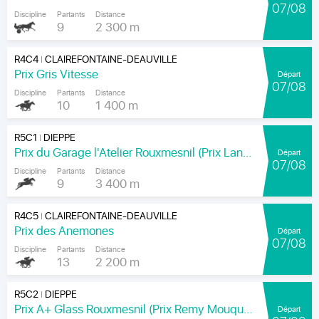
07/08
Discipline
Partants
Distance
9
2 300 m
R4C4
CLAIREFONTAINE-DEAUVILLE
|
Prix Gris Vitesse
Départ
07/08
Discipline
Partants
Distance
10
1 400 m
R5C1
DIEPPE
|
Prix du Garage l'Atelier Rouxmesnil (Prix Lands End)
Départ
07/08
Discipline
Partants
Distance
9
3 400 m
R4C5
CLAIREFONTAINE-DEAUVILLE
|
Prix des Anemones
Départ
07/08
Discipline
Partants
Distance
13
2 200 m
R5C2
DIEPPE
|
Prix A+ Glass Rouxmesnil (Prix Remy Mouquet)
Départ