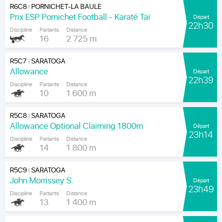
R6C8
PORNICHET-LA BAULE
|
Prix ESP Pornichet Football - Karaté Taï
Départ
22h30
Discipline
Partants
Distance
16
2 725 m
R5C7
SARATOGA
|
Allowance
Départ
22h39
Discipline
Partants
Distance
10
1 600 m
R5C8
SARATOGA
|
Allowance Optional Claiming 1800m
Départ
23h14
Discipline
Partants
Distance
14
1 800 m
R5C9
SARATOGA
|
John Morrissey S.
Départ
23h49
Discipline
Partants
Distance
13
1 400 m