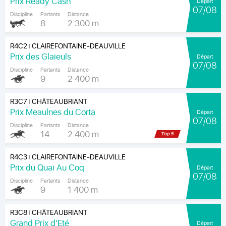
Prix Ready Cash
Départ
07/08
Discipline
Partants
Distance
8
2 300 m
R4C2
CLAIREFONTAINE-DEAUVILLE
|
Prix des Glaieuls
Départ
07/08
Discipline
Partants
Distance
9
2 400 m
R3C7
CHÂTEAUBRIANT
|
Prix Meaulnes du Corta
Départ
07/08
Discipline
Partants
Distance
14
2 400 m
R4C3
CLAIREFONTAINE-DEAUVILLE
|
Prix du Quai Au Coq
Départ
07/08
Discipline
Partants
Distance
9
1 400 m
R3C8
CHÂTEAUBRIANT
|
Grand Prix d'Eté
Départ