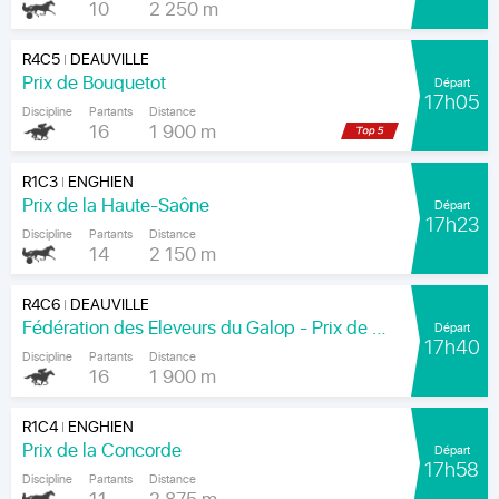
10
2 250 m
R4C5
DEAUVILLE
|
Prix de Bouquetot
Départ
17h05
Discipline
Partants
Distance
16
1 900 m
R1C3
ENGHIEN
|
Prix de la Haute-Saône
Départ
17h23
Discipline
Partants
Distance
14
2 150 m
R4C6
DEAUVILLE
|
Fédération des Eleveurs du Galop - Prix de Colletot
Départ
17h40
Discipline
Partants
Distance
16
1 900 m
R1C4
ENGHIEN
|
Prix de la Concorde
Départ
17h58
Discipline
Partants
Distance