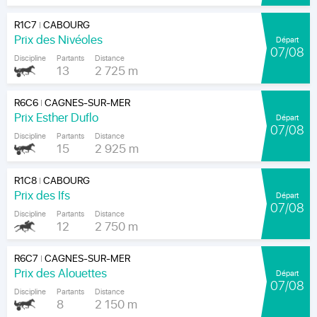
R1C7
CABOURG
|
Prix des Nivéoles
Départ
07/08
Discipline
Partants
Distance
13
2 725 m
R6C6
CAGNES-SUR-MER
|
Prix Esther Duflo
Départ
07/08
Discipline
Partants
Distance
15
2 925 m
R1C8
CABOURG
|
Prix des Ifs
Départ
07/08
Discipline
Partants
Distance
12
2 750 m
R6C7
CAGNES-SUR-MER
|
Prix des Alouettes
Départ
07/08
Discipline
Partants
Distance
8
2 150 m