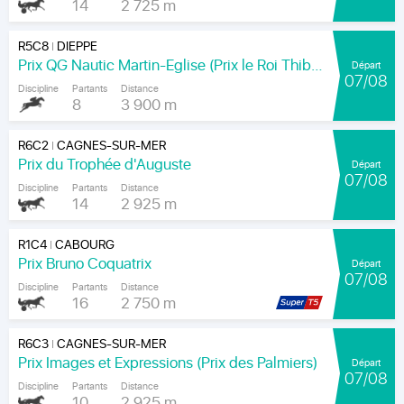
14
2 725 m
R5C8
DIEPPE
|
Prix QG Nautic Martin-Eglise (Prix le Roi Thibault)
Départ
07/08
Discipline
Partants
Distance
8
3 900 m
R6C2
CAGNES-SUR-MER
|
Prix du Trophée d'Auguste
Départ
07/08
Discipline
Partants
Distance
14
2 925 m
R1C4
CABOURG
|
Prix Bruno Coquatrix
Départ
07/08
Discipline
Partants
Distance
16
2 750 m
R6C3
CAGNES-SUR-MER
|
Prix Images et Expressions (Prix des Palmiers)
Départ
07/08
Discipline
Partants
Distance
10
2 925 m