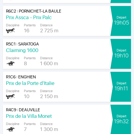
R6C2
PORNICHET-LA BAULE
|
Prix Assca - Prix Palc
Départ
19h05
Discipline
Partants
Distance
16
2 725 m
R5C1
SARATOGA
|
Claiming 1600
Départ
19h10
Discipline
Partants
Distance
8
1 600 m
R1C6
ENGHIEN
|
Prix de la Porte d'Italie
Départ
19h11
Discipline
Partants
Distance
10
2 150 m
R4C9
DEAUVILLE
|
Prix de la Villa Monet
Départ
19h32
Discipline
Partants
Distance
7
1 300 m